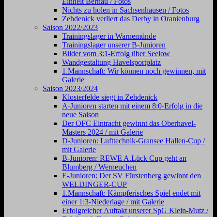
Einheit Bernau / Fotos
Nichts zu holen in Sachsenhausen / Fotos
Zehdenick verliert das Derby in Oranienburg
Saison 2022/2023
Trainingslager in Warnemünde
Trainingslager unserer B-Junioren
Bilder vom 3:1-Erfolg über Seelow
Wandgestaltung Havelsportplatz
1.Mannschaft: Wir können noch gewinnen, mit
Galerie
Saison 2023/2024
Klosterfelde siegt in Zehdenick
A-Junioren starten mit einem 8:0-Erfolg in die
neue Saison
Der OFC Eintracht gewinnt das Oberhavel-
Masters 2024 / mit Galerie
D-Junioren: Lufttechnik-Gransee Hallen-Cup /
mit Galerie
B-Junioren: REWE A.Lück Cup geht an
Blumberg / Werneuchen
E-Junioren: Der SV Fürstenberg gewinnt den
WELDINGER-CUP
1.Mannschaft: Kämpferisches Spiel endet mit
einer 1:3-Niederlage / mit Galerie
Erfolgreicher Auftakt unserer SpG Klein-Mutz /