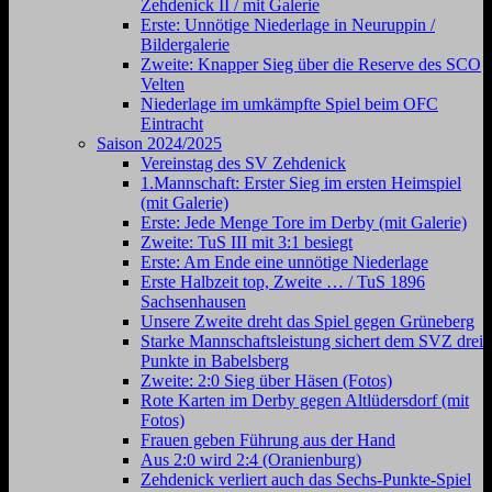
Zehdenick II / mit Galerie
Erste: Unnötige Niederlage in Neuruppin /
Bildergalerie
Zweite: Knapper Sieg über die Reserve des SCO
Velten
Niederlage im umkämpfte Spiel beim OFC
Eintracht
Saison 2024/2025
Vereinstag des SV Zehdenick
1.Mannschaft: Erster Sieg im ersten Heimspiel
(mit Galerie)
Erste: Jede Menge Tore im Derby (mit Galerie)
Zweite: TuS III mit 3:1 besiegt
Erste: Am Ende eine unnötige Niederlage
Erste Halbzeit top, Zweite … / TuS 1896
Sachsenhausen
Unsere Zweite dreht das Spiel gegen Grüneberg
Starke Mannschaftsleistung sichert dem SVZ drei
Punkte in Babelsberg
Zweite: 2:0 Sieg über Häsen (Fotos)
Rote Karten im Derby gegen Altlüdersdorf (mit
Fotos)
Frauen geben Führung aus der Hand
Aus 2:0 wird 2:4 (Oranienburg)
Zehdenick verliert auch das Sechs-Punkte-Spiel