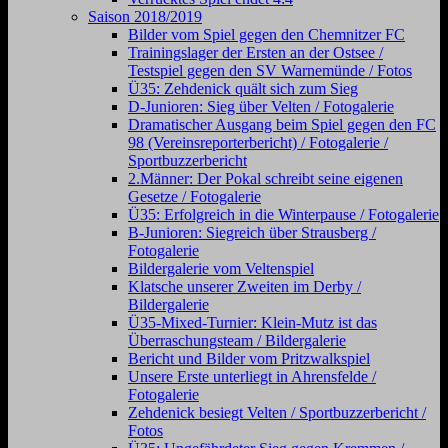
Saison 2018/2019
Bilder vom Spiel gegen den Chemnitzer FC
Trainingslager der Ersten an der Ostsee /
Testspiel gegen den SV Warnemünde / Fotos
Ü35: Zehdenick quält sich zum Sieg
D-Junioren: Sieg über Velten / Fotogalerie
Dramatischer Ausgang beim Spiel gegen den FC
98 (Vereinsreporterbericht) / Fotogalerie /
Sportbuzzerbericht
2.Männer: Der Pokal schreibt seine eigenen
Gesetze / Fotogalerie
Ü35: Erfolgreich in die Winterpause / Fotogalerie
B-Junioren: Siegreich über Strausberg /
Fotogalerie
Bildergalerie vom Veltenspiel
Klatsche unserer Zweiten im Derby /
Bildergalerie
Ü35-Mixed-Turnier: Klein-Mutz ist das
Überraschungsteam / Bildergalerie
Bericht und Bilder vom Pritzwalkspiel
Unsere Erste unterliegt in Ahrensfelde /
Fotogalerie
Zehdenick besiegt Velten / Sportbuzzerbericht /
Fotos