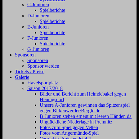
C-Junioren
Spielberichte
D-Junioren
Spielberichte
E-Junioren
Spielberichte
F-Junioren
Spielberichte
G-Junioren
Sponsoren
Sponsoren
Sponsor werden
Tickets / Preise
Galerie
Havelsportplatz
Saison 2017/2018
Bilder und Bericht zum Heimdebakel gegen
Hennigsdorf
Unsere A-Junioren gewinnen das Spitzenspiel
gegen Birkenwerder/Bergfelde
B-Junioren stehen erneut mit leeren Händen da
Unglückliche Niederlage in Premnitz
Fotos zum Spiel gegen Velten
Fotos vom Angermünde-Spiel
Verrücktes Spiel endet 4:4