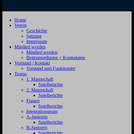
SV
Jahnstraße
Home
Zehdenick
4,
Verein
1920
16792
Geschichte
e.V.
Zehdenick
Satzung
Impressum
Mitglied werden
Mitglied werden
Beitragsordnung + Kontodaten
Vorstand / Kontakt
Vorstand und Funktionäre
Teams
1. Mannschaft
Spielberichte
2. Mannschaft
Spielberichte
Frauen
Spielberichte
Integrationsteam
A-Junioren
Spielberichte
B-Junioren
Spielberichte