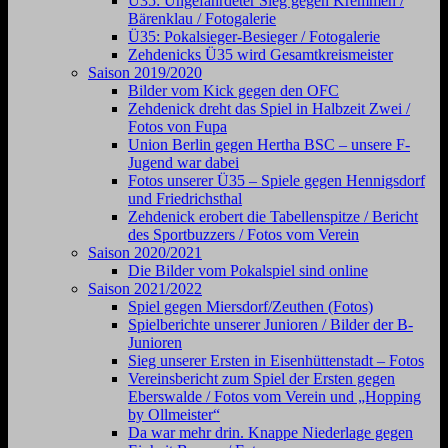
Ü35: Ungefährdeter Sieg gegen Kremmen /
Bärenklau / Fotogalerie
Ü35: Pokalsieger-Besieger / Fotogalerie
Zehdenicks Ü35 wird Gesamtkreismeister
Saison 2019/2020
Bilder vom Kick gegen den OFC
Zehdenick dreht das Spiel in Halbzeit Zwei /
Fotos von Fupa
Union Berlin gegen Hertha BSC – unsere F-
Jugend war dabei
Fotos unserer Ü35 – Spiele gegen Hennigsdorf
und Friedrichsthal
Zehdenick erobert die Tabellenspitze / Bericht
des Sportbuzzers / Fotos vom Verein
Saison 2020/2021
Die Bilder vom Pokalspiel sind online
Saison 2021/2022
Spiel gegen Miersdorf/Zeuthen (Fotos)
Spielberichte unserer Junioren / Bilder der B-
Junioren
Sieg unserer Ersten in Eisenhüttenstadt – Fotos
Vereinsbericht zum Spiel der Ersten gegen
Eberswalde / Fotos vom Verein und „Hopping
by Ollmeister“
Da war mehr drin. Knappe Niederlage gegen