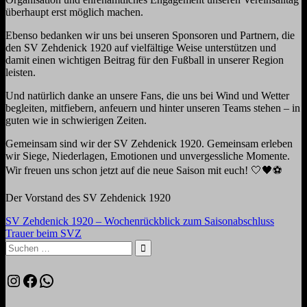
überhaupt erst möglich machen.
Ebenso bedanken wir uns bei unseren Sponsoren und Partnern, die
den SV Zehdenick 1920 auf vielfältige Weise unterstützen und
damit einen wichtigen Beitrag für den Fußball in unserer Region
leisten.
Und natürlich danke an unsere Fans, die uns bei Wind und Wetter
begleiten, mitfiebern, anfeuern und hinter unseren Teams stehen – in
guten wie in schwierigen Zeiten.
Gemeinsam sind wir der SV Zehdenick 1920. Gemeinsam erleben
wir Siege, Niederlagen, Emotionen und unvergessliche Momente.
Wir freuen uns schon jetzt auf die neue Saison mit euch! 🤍🖤⚽
Der Vorstand des SV Zehdenick 1920
Beitragsnavigation
Vorheriger
SV Zehdenick 1920 – Wochenrückblick zum Saisonabschluss
Beitrag:
Nächster
Trauer beim SVZ
Beitrag:
Suchen
nach:
Suchen
Instagram
Facebook
WhatsApp