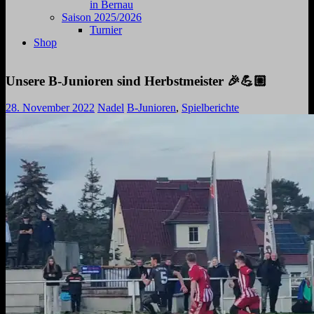
in Bernau
Saison 2025/2026
Turnier
Shop
Unsere B-Junioren sind Herbstmeister 🎉💪🏼
28. November 2022
Nadel
B-Junioren
,
Spielberichte