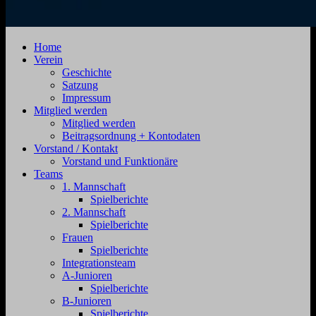
SV
Jahnstraße
Home
Zehdenick
4,
Verein
1920
16792
Geschichte
e.V.
Zehdenick
Satzung
Impressum
Mitglied werden
Mitglied werden
Beitragsordnung + Kontodaten
Vorstand / Kontakt
Vorstand und Funktionäre
Teams
1. Mannschaft
Spielberichte
2. Mannschaft
Spielberichte
Frauen
Spielberichte
Integrationsteam
A-Junioren
Spielberichte
B-Junioren
Spielberichte