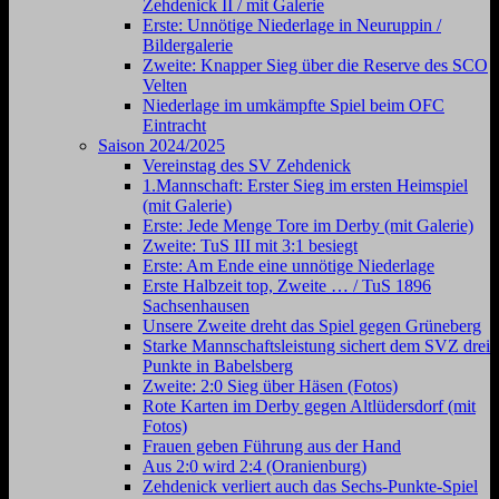
Zehdenick II / mit Galerie
Erste: Unnötige Niederlage in Neuruppin /
Bildergalerie
Zweite: Knapper Sieg über die Reserve des SCO
Velten
Niederlage im umkämpfte Spiel beim OFC
Eintracht
Saison 2024/2025
Vereinstag des SV Zehdenick
1.Mannschaft: Erster Sieg im ersten Heimspiel
(mit Galerie)
Erste: Jede Menge Tore im Derby (mit Galerie)
Zweite: TuS III mit 3:1 besiegt
Erste: Am Ende eine unnötige Niederlage
Erste Halbzeit top, Zweite … / TuS 1896
Sachsenhausen
Unsere Zweite dreht das Spiel gegen Grüneberg
Starke Mannschaftsleistung sichert dem SVZ drei
Punkte in Babelsberg
Zweite: 2:0 Sieg über Häsen (Fotos)
Rote Karten im Derby gegen Altlüdersdorf (mit
Fotos)
Frauen geben Führung aus der Hand
Aus 2:0 wird 2:4 (Oranienburg)
Zehdenick verliert auch das Sechs-Punkte-Spiel