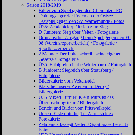
Saison 2018/2019
Bilder vom Spiel gegen den Chemnitzer FC
Trainingslager der Ersten an der Ostsee /
Testspiel gegen den SV Warnemünde / Fotos
Ü35: Zehdenick quält sich zum Sieg
D-Junioren: Sieg über Velten / Fotogalerie
Dramatischer Ausgang beim Spiel gegen den FC
98 (Vereinsreporterbericht) / Fotogalerie /
Sportbuzzerbericht
2.Männer: Der Pokal schreibt seine eigenen
Gesetze / Fotogalerie
Ü35: Erfolgreich in die Winterpause / Fotogalerie
B-Junioren: Siegreich über Strausberg /
Fotogalerie
Bildergalerie vom Veltenspiel
Klatsche unserer Zweiten im Derby /
Bildergalerie
Ü35-Mixed-Turnier: Klein-Mutz ist das
Überraschungsteam / Bildergalerie
Bericht und Bilder vom Pritzwalkspiel
Unsere Erste unterliegt in Ahrensfelde /
Fotogalerie
Zehdenick besiegt Velten / Sportbuzzerbericht /
Fotos