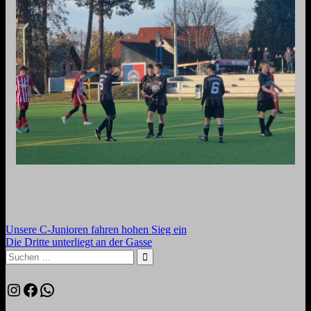
Beitragsnavigation
Vorheriger
Unsere C-Junioren fahren hohen Sieg ein
Beitrag:
Nächster
Die Dritte unterliegt an der Gasse
Beitrag:
Suchen
nach:
Suchen
Instagram
Facebook
WhatsApp