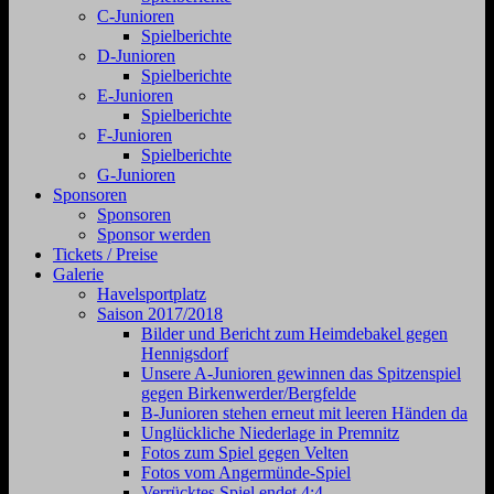
C-Junioren
Spielberichte
D-Junioren
Spielberichte
E-Junioren
Spielberichte
F-Junioren
Spielberichte
G-Junioren
Sponsoren
Sponsoren
Sponsor werden
Tickets / Preise
Galerie
Havelsportplatz
Saison 2017/2018
Bilder und Bericht zum Heimdebakel gegen
Hennigsdorf
Unsere A-Junioren gewinnen das Spitzenspiel
gegen Birkenwerder/Bergfelde
B-Junioren stehen erneut mit leeren Händen da
Unglückliche Niederlage in Premnitz
Fotos zum Spiel gegen Velten
Fotos vom Angermünde-Spiel
Verrücktes Spiel endet 4:4