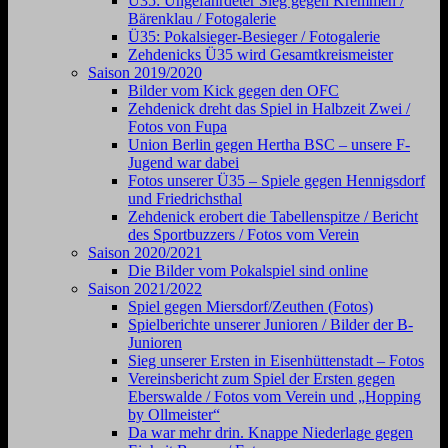
Ü35: Ungefährdeter Sieg gegen Kremmen /
Bärenklau / Fotogalerie
Ü35: Pokalsieger-Besieger / Fotogalerie
Zehdenicks Ü35 wird Gesamtkreismeister
Saison 2019/2020
Bilder vom Kick gegen den OFC
Zehdenick dreht das Spiel in Halbzeit Zwei /
Fotos von Fupa
Union Berlin gegen Hertha BSC – unsere F-
Jugend war dabei
Fotos unserer Ü35 – Spiele gegen Hennigsdorf
und Friedrichsthal
Zehdenick erobert die Tabellenspitze / Bericht
des Sportbuzzers / Fotos vom Verein
Saison 2020/2021
Die Bilder vom Pokalspiel sind online
Saison 2021/2022
Spiel gegen Miersdorf/Zeuthen (Fotos)
Spielberichte unserer Junioren / Bilder der B-
Junioren
Sieg unserer Ersten in Eisenhüttenstadt – Fotos
Vereinsbericht zum Spiel der Ersten gegen
Eberswalde / Fotos vom Verein und „Hopping
by Ollmeister“
Da war mehr drin. Knappe Niederlage gegen