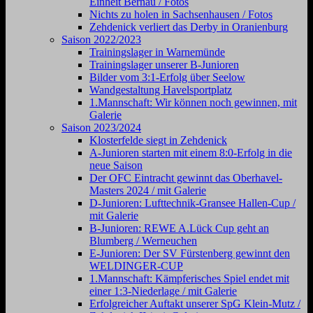
Einheit Bernau / Fotos
Nichts zu holen in Sachsenhausen / Fotos
Zehdenick verliert das Derby in Oranienburg
Saison 2022/2023
Trainingslager in Warnemünde
Trainingslager unserer B-Junioren
Bilder vom 3:1-Erfolg über Seelow
Wandgestaltung Havelsportplatz
1.Mannschaft: Wir können noch gewinnen, mit
Galerie
Saison 2023/2024
Klosterfelde siegt in Zehdenick
A-Junioren starten mit einem 8:0-Erfolg in die
neue Saison
Der OFC Eintracht gewinnt das Oberhavel-
Masters 2024 / mit Galerie
D-Junioren: Lufttechnik-Gransee Hallen-Cup /
mit Galerie
B-Junioren: REWE A.Lück Cup geht an
Blumberg / Werneuchen
E-Junioren: Der SV Fürstenberg gewinnt den
WELDINGER-CUP
1.Mannschaft: Kämpferisches Spiel endet mit
einer 1:3-Niederlage / mit Galerie
Erfolgreicher Auftakt unserer SpG Klein-Mutz /