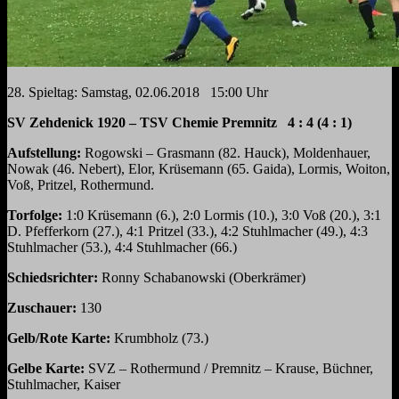
28
. Spieltag:
Samstag,
02.06.2018 15:00 Uhr
SV Zehdenick 1920 – TSV Chemie Premnitz
4 : 4 (4 : 1)
Aufstellung:
Rogowski – Grasmann (82. Hauck), Moldenhauer,
Nowak (46. Nebert), Elor, Krüsemann (65. Gaida), Lormis, Woiton,
Voß, Pritzel, Rothermund.
Torfolge:
1:0 Krüsemann (6.), 2:0 Lormis (10.), 3:0 Voß (20.), 3:1
D. Pfeffer
korn (27
.), 4:1 Pritzel (33.), 4:2 Stuhlmacher (49.), 4:3
Stuhlmacher (53.), 4:4 Stuhlmacher (66.)
Schiedsrichter:
Ronny Schabanowski (Oberkrämer)
Zuschauer:
130
Gelb/Rote Karte:
Krumbholz (73.)
Gelbe Karte:
SVZ – Rothermund / Premnitz – Krause, Büchner,
Stuhlmacher, Kaiser