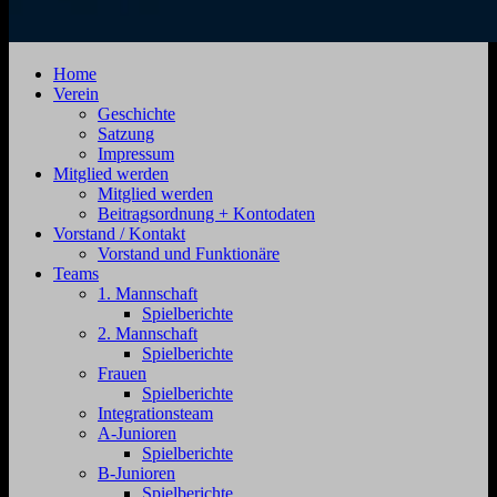
SV
Jahnstraße
Home
Zehdenick
4,
Verein
1920
16792
Geschichte
e.V.
Zehdenick
Satzung
Impressum
Mitglied werden
Mitglied werden
Beitragsordnung + Kontodaten
Vorstand / Kontakt
Vorstand und Funktionäre
Teams
1. Mannschaft
Spielberichte
2. Mannschaft
Spielberichte
Frauen
Spielberichte
Integrationsteam
A-Junioren
Spielberichte
B-Junioren
Spielberichte