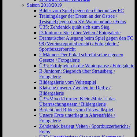
Saison 2018/2019
Bilder vom Spiel gegen den Chemnitzer FC
Trainingslager der Ersten an der Ostsee /
Testspiel gegen den SV Warnemünde / Fotos
Ü35: Zehdenick quält sich zum Sieg
D-Junioren: Sieg über Velten / Fotogalerie
Dramatischer Ausgang beim Spiel gegen den FC
98 (Vereinsreporterbericht) / Fotogalerie /
Sportbuzzerbericht
2.Männer: Der Pokal schreibt seine eigenen
Gesetze / Fotogalerie
Ü35: Erfolgreich in die Winterpause / Fotogalerie
B-Junioren: Siegreich über Strausberg /
Fotogalerie
Bildergalerie vom Veltenspiel
Klatsche unserer Zweiten im Derby /
Bildergalerie
Ü35-Mixed-Turnier: Klein-Mutz ist das
Überraschungsteam / Bildergalerie
Bericht und Bilder vom Pritzwalkspiel
Unsere Erste unterliegt in Ahrensfelde /
Fotogalerie
Zehdenick besiegt Velten / Sportbuzzerbericht /
Fotos