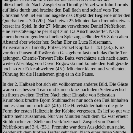
blitzschnell ab. Nach Zuspiel von Timothy Pritzel war John Lormis
auf links durch und brachte den Ball flach und scharf vors Tor.
Christian Voß lief ein und nagelte das Objekt der Begierde unter den
Querbalken – 3:0 (20.). Nach etwa 25 Minuten kam Premnitz etwas
besser ins Spiel. In der 27. Minute verwehrtete
Daniel Pfefferkorn
eine Freistoßeingabe per Kopf zum 1:3 Anschlusstreffer. Nach
einem hervorragenden schnellen Spielzug stellte der SVZ den alten
Abstand aber wieder her. Stefan Elor zu Luca Krüsemann,
Krüsemann zu Timothy Pritzel, Pritzel Kopfball – 4:1 (33.). Kurz
vor dem Pausenpfiff wäre den Gastgebern fast noch das fünfte Tor
gelungen. Chemie-Torwart Felix Baitz verschätzte sich nach einem
weiten Abschlag von David Rogowski und konnte den Ball gerade
noch so zur Ecke abwehren (45.).
Mit einer klaren und verdienten
Führung für die Hausherren ging es in die Pause.
In de
r 2. Halbzeit bot sich ein vollkommen
anderes Bild. Die Gäste
waren das bessere Team und kamen kurz nach dem Seitenwechsel
zu ihrem zweiten Treffer. Nach einer Eingabe von Sebastian
Krumbholz
brachte Björn Stuhlmacher nur noch den Fuß hinhalten
und es stand nur noch 4:2 (49.). Die Havelstädter hatten die gute
Form der ersten Halbzeit in der Kabine vergessen. Es lief so gut wie
nichts mehr zusammen. Nur vier Minuten nach dem 4:2 war erneut
Stuhlmacher zur Stelle und verkürzte nach Zuspiel von Daniel
Pfefferkorn auf 3:4. (53.). Premnitz war dem Ausgleich nun nahe.
Zehdenick dem fünften Treffer sehr fern.
Nach einer guten Stunde