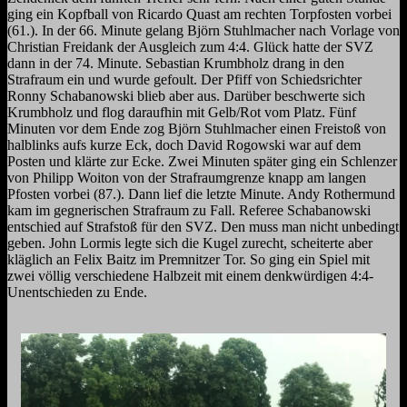
ging ein Kopfball von Ricardo Quast am rechten Torpfosten vorbei
(61.).
In der 66. Minute gelang
Björn
Stuhlmacher nach Vorlage von
Christian Freidank der Ausgleich zum 4:4. Glück hatte der SVZ
dann in der 74. Minute.
Sebastian
Krumbholz drang in den
Strafraum ein und wurde gefoult. Der Pfiff von Schiedsrichter
Ronny Schabanowski blieb aber aus. Darüber beschwerte sich
Krumbholz und flog daraufhin mit Gelb/Rot vom Platz. Fünf
Minuten vor dem Ende zog Björn Stuhlmacher einen Freistoß von
halblinks aufs kurze Eck, doch David Rogowski war auf dem
Posten und klärte zur Ecke. Zwei Minuten später ging ein Schlenzer
von Philipp Woiton von der Strafraumgrenze knapp am langen
Pfosten vorbei (87.). Dann lief die letzte Minute. Andy Rothermund
kam im gegnerischen Strafraum zu Fall. Referee Schabanowski
entschied auf Strafstoß für den SVZ.
Den muss man nicht unbedingt
geben. John Lormis legte sich die Kugel zurecht, scheiterte aber
kläglich an Felix Baitz im Premnitzer Tor. So ging ein Spiel mit
zwei völlig verschiedene Halbzeit mit einem denkwürdigen 4:4-
Unentschieden zu Ende.