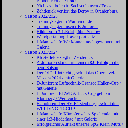
Einheit Bernau / Fotos
Nichts zu holen in Sachsenhausen / Fotos
Zehdenick verliert das Derby in Oranienburg
Saison 2022/2023
Trainingslager in Warnemünde
Trainingslager unserer B-Junioren
Bilder vom 3:1-Erfolg über Seelow
Wandgestaltung Havelsportplatz
1.Mannschaft: Wir können noch gewinnen, mit
Galerie
Saison 2023/2024
Klosterfelde siegt in Zehdenick
A-Junioren starten mit einem 8:0-Erfolg in die
neue Saison
Der OFC Eintracht gewinnt das Oberhavel-
Masters 2024 / mit Galerie
D-Junioren: Lufttechnik-Gransee Hallen-Cup /
mit Galerie
B-Junioren: REWE A.Lück Cup geht an
Blumberg / Werneuchen
E-Junioren: Der SV Fürstenberg gewinnt den
WELDINGER-CUP
1.Mannschaft: Kämpferisches Spiel endet mit
einer 1:3-Niederlage / mit Galerie
Erfolgreicher Auftakt unserer SpG Klein-Mutz /