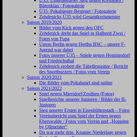
Ü35: Ungefährdeter Sieg gegen Kremmen /
Bärenklau / Fotogalerie
Ü35: Pokalsieger-Besieger / Fotogalerie
Zehdenicks Ü35 wird Gesamtkreismeister
Saison 2019/2020
Bilder vom Kick gegen den OFC
Zehdenick dreht das Spiel in Halbzeit Zwei /
Fotos von Fupa
Union Berlin gegen Hertha BSC – unsere F-
Jugend war dabei
Fotos unserer Ü35 – Spiele gegen Hennigsdorf
und Friedrichsthal
Zehdenick erobert die Tabellenspitze / Bericht
des Sportbuzzers / Fotos vom Verein
Saison 2020/2021
Die Bilder vom Pokalspiel sind online
Saison 2021/2022
Spiel gegen Miersdorf/Zeuthen (Fotos)
Spielberichte unserer Junioren / Bilder der B-
Junioren
Sieg unserer Ersten in Eisenhüttenstadt – Fotos
Vereinsbericht zum Spiel der Ersten gegen
Eberswalde / Fotos vom Verein und „Hopping
by Ollmeister“
Da war mehr drin. Knappe Niederlage gegen