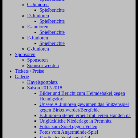
C-Junioren
Spielberichte
D-Junioren
Spielberichte
E-Junioren
Spielberichte
F-Junioren
Spielberichte
G-Junioren
Sponsoren
Sponsoren
Sponsor werden
Tickets / Preise
Galerie
Havelsportplatz
Saison 2017/2018
Bilder und Bericht zum Heimdebakel gegen
Hennigsdorf
Unsere A-Junioren gewinnen das Spitzenspiel
gegen Birkenwerder/Bergfelde
B-Junioren stehen erneut mit leeren Händen da
Unglückliche Niederlage in Premnitz
Fotos zum Spiel gegen Velten
Fotos vom Angermünde-Spiel
Verrücktes Spiel endet 4:4