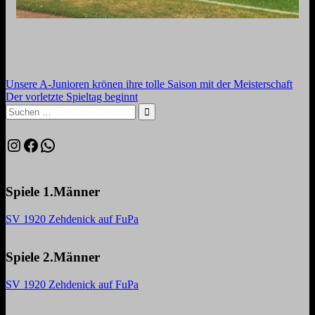
Beitragsnavigation
Vorheriger
Unsere A-Junioren krönen ihre tolle Saison mit der Meisterschaft
Beitrag:
Nächster
Der vorletzte Spieltag beginnt
Beitrag:
Suchen
nach:
Suchen
Instagram
Facebook
WhatsApp
Spiele 1.Männer
SV 1920 Zehdenick auf FuPa
Spiele 2.Männer
SV 1920 Zehdenick auf FuPa