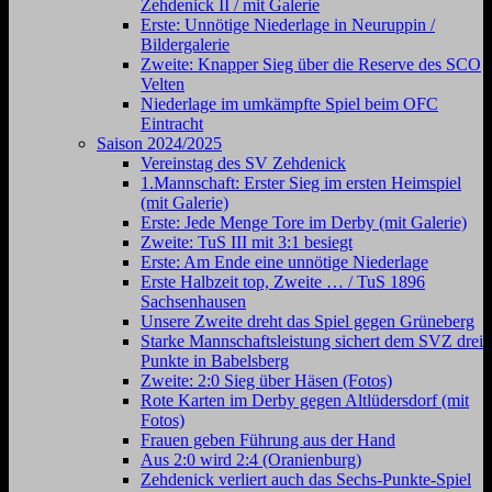
Zehdenick II / mit Galerie
Erste: Unnötige Niederlage in Neuruppin /
Bildergalerie
Zweite: Knapper Sieg über die Reserve des SCO
Velten
Niederlage im umkämpfte Spiel beim OFC
Eintracht
Saison 2024/2025
Vereinstag des SV Zehdenick
1.Mannschaft: Erster Sieg im ersten Heimspiel
(mit Galerie)
Erste: Jede Menge Tore im Derby (mit Galerie)
Zweite: TuS III mit 3:1 besiegt
Erste: Am Ende eine unnötige Niederlage
Erste Halbzeit top, Zweite … / TuS 1896
Sachsenhausen
Unsere Zweite dreht das Spiel gegen Grüneberg
Starke Mannschaftsleistung sichert dem SVZ drei
Punkte in Babelsberg
Zweite: 2:0 Sieg über Häsen (Fotos)
Rote Karten im Derby gegen Altlüdersdorf (mit
Fotos)
Frauen geben Führung aus der Hand
Aus 2:0 wird 2:4 (Oranienburg)
Zehdenick verliert auch das Sechs-Punkte-Spiel