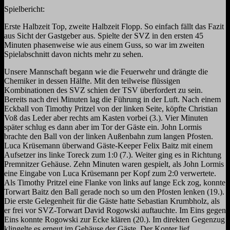
Spielbericht:
Erste Halbzeit Top, zweite Halbzeit Flopp
. S
o einfach fällt das Fazit
aus Sicht der Gastgeber aus.
Spielte der SVZ in den ersten 45
Minuten phasenweise wie aus einem Guss, so war im zweiten
Spielabschnitt davon nichts mehr zu sehen.
Unsere Mannschaft begann wie die Feuerwehr
und drängte die
Chemiker in dess
en Hälfte. Mit den teilweise flüssigen
Kombinationen des SVZ schien der TSV überfordert zu sein.
Bereits nach drei Minuten lag die Führung in der Luft.
Nach einem
Eckball von Timothy Pritzel von der linken Seite, köpfte Christian
Voß das Leder aber rechts am Ka
s
ten vorbei (3.). Vier Minuten
später schlug es dann aber im Tor der Gäste ein. John Lormis
brachte den Ball von der linken Außenbahn zum langen Pfosten.
Luca Krüsemann überwand Gäste-Keeper Felix Baitz mit einem
Aufse
tzer ins linke Toreck zum 1:0 (7
.). Weiter ging es in Richtung
Premnitzer Gehäuse.
Zehn Minuten waren gespielt, als John Lormis
eine Eingabe von Luca Krüsemann per Kopf zum 2:0 verwertete.
Als Timothy Pritzel eine Flanke von links auf lange Eck zog, konnte
Torwart Baitz den Ball gerade noch so um den Pfosten lenken (19.).
Die erste Gelegenheit für die
Gäste hatte Sebastian Krumbholz, als
er frei vor SVZ-Torwart
David Rogowski auftauchte. Im Eins gegen
E
ins konnte Rogowski zur Ecke klären (20.). Im direkten Gegenzug
klingelte es erneut im Gehäuse der Gäste. Der Konter lief