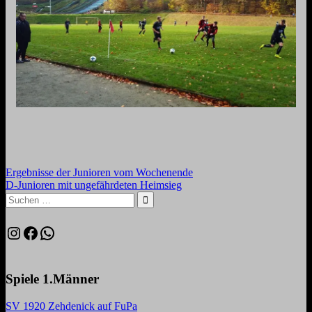
Beitragsnavigation
Vorheriger
Ergebnisse der Junioren vom Wochenende
Beitrag:
Nächster
D-Junioren mit ungefährdeten Heimsieg
Beitrag:
Suchen
nach:
Suchen
Instagram
Facebook
WhatsApp
Spiele 1.Männer
SV 1920 Zehdenick auf FuPa