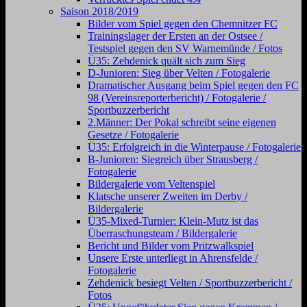
Saison 2018/2019
Bilder vom Spiel gegen den Chemnitzer FC
Trainingslager der Ersten an der Ostsee /
Testspiel gegen den SV Warnemünde / Fotos
Ü35: Zehdenick quält sich zum Sieg
D-Junioren: Sieg über Velten / Fotogalerie
Dramatischer Ausgang beim Spiel gegen den FC
98 (Vereinsreporterbericht) / Fotogalerie /
Sportbuzzerbericht
2.Männer: Der Pokal schreibt seine eigenen
Gesetze / Fotogalerie
Ü35: Erfolgreich in die Winterpause / Fotogalerie
B-Junioren: Siegreich über Strausberg /
Fotogalerie
Bildergalerie vom Veltenspiel
Klatsche unserer Zweiten im Derby /
Bildergalerie
Ü35-Mixed-Turnier: Klein-Mutz ist das
Überraschungsteam / Bildergalerie
Bericht und Bilder vom Pritzwalkspiel
Unsere Erste unterliegt in Ahrensfelde /
Fotogalerie
Zehdenick besiegt Velten / Sportbuzzerbericht /
Fotos