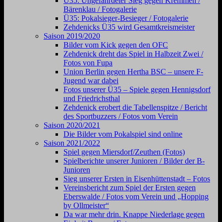
Ü35: Ungefährdeter Sieg gegen Kremmen /
Bärenklau / Fotogalerie
Ü35: Pokalsieger-Besieger / Fotogalerie
Zehdenicks Ü35 wird Gesamtkreismeister
Saison 2019/2020
Bilder vom Kick gegen den OFC
Zehdenick dreht das Spiel in Halbzeit Zwei /
Fotos von Fupa
Union Berlin gegen Hertha BSC – unsere F-
Jugend war dabei
Fotos unserer Ü35 – Spiele gegen Hennigsdorf
und Friedrichsthal
Zehdenick erobert die Tabellenspitze / Bericht
des Sportbuzzers / Fotos vom Verein
Saison 2020/2021
Die Bilder vom Pokalspiel sind online
Saison 2021/2022
Spiel gegen Miersdorf/Zeuthen (Fotos)
Spielberichte unserer Junioren / Bilder der B-
Junioren
Sieg unserer Ersten in Eisenhüttenstadt – Fotos
Vereinsbericht zum Spiel der Ersten gegen
Eberswalde / Fotos vom Verein und „Hopping
by Ollmeister“
Da war mehr drin. Knappe Niederlage gegen