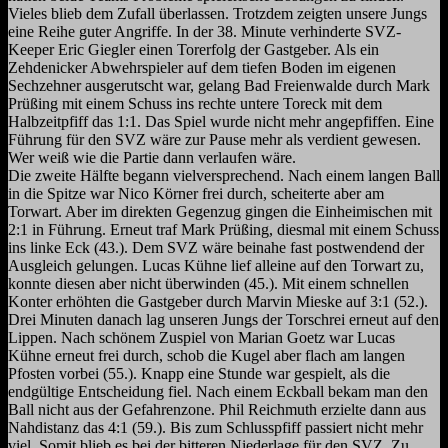
Vieles blieb dem Zufall überlassen. Trotzdem zeigten unsere Jungs
eine Reihe guter Angriffe. In der 38. Minute verhinderte SVZ-
Keeper Eric Giegler einen Torerfolg der Gastgeber. Als ein
Zehdenicker Abwehrspieler auf dem tiefen Boden im eigenen
Sechzehner ausgerutscht war, gelang Bad Freienwalde durch Mark
Prüßing mit einem Schuss ins rechte untere Toreck mit dem
Halbzeitpfiff das 1:1. Das Spiel wurde nicht mehr angepfiffen. Eine
Führung für den SVZ wäre zur Pause mehr als verdient gewesen.
Wer weiß wie die Partie dann verlaufen wäre.
Die zweite Hälfte begann vielversprechend. Nach einem langen Ball
in die Spitze war Nico Körner frei durch, scheiterte aber am
Torwart. Aber im direkten Gegenzug gingen die Einheimischen mit
2:1 in Führung. Erneut traf Mark Prüßing, diesmal mit einem Schuss
ins linke Eck (43.). Dem SVZ wäre beinahe fast postwendend der
Ausgleich gelungen. Lucas Kühne lief alleine auf den Torwart zu,
konnte diesen aber nicht überwinden (45.). Mit einem schnellen
Konter erhöhten die Gastgeber durch Marvin Mieske auf 3:1 (52.).
Drei Minuten danach lag unseren Jungs der Torschrei erneut auf den
Lippen. Nach schönem Zuspiel von Marian Goetz war Lucas
Kühne erneut frei durch, schob die Kugel aber flach am langen
Pfosten vorbei (55.). Knapp eine Stunde war gespielt, als die
endgültige Entscheidung fiel. Nach einem Eckball bekam man den
Ball nicht aus der Gefahrenzone. Phil Reichmuth erzielte dann aus
Nahdistanz das 4:1 (59.). Bis zum Schlusspfiff passiert nicht mehr
viel. Somit blieb es bei der bitteren Niederlage für den SVZ. Zu