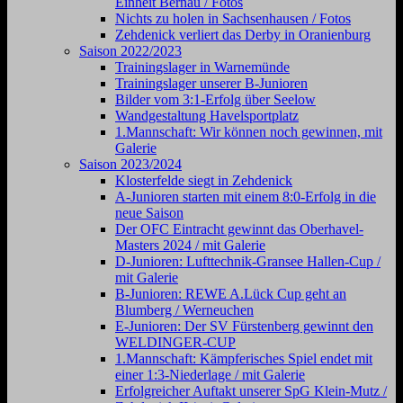
Einheit Bernau / Fotos
Nichts zu holen in Sachsenhausen / Fotos
Zehdenick verliert das Derby in Oranienburg
Saison 2022/2023
Trainingslager in Warnemünde
Trainingslager unserer B-Junioren
Bilder vom 3:1-Erfolg über Seelow
Wandgestaltung Havelsportplatz
1.Mannschaft: Wir können noch gewinnen, mit
Galerie
Saison 2023/2024
Klosterfelde siegt in Zehdenick
A-Junioren starten mit einem 8:0-Erfolg in die
neue Saison
Der OFC Eintracht gewinnt das Oberhavel-
Masters 2024 / mit Galerie
D-Junioren: Lufttechnik-Gransee Hallen-Cup /
mit Galerie
B-Junioren: REWE A.Lück Cup geht an
Blumberg / Werneuchen
E-Junioren: Der SV Fürstenberg gewinnt den
WELDINGER-CUP
1.Mannschaft: Kämpferisches Spiel endet mit
einer 1:3-Niederlage / mit Galerie
Erfolgreicher Auftakt unserer SpG Klein-Mutz /