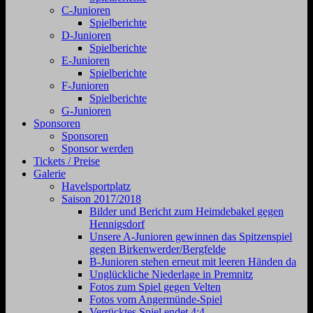
C-Junioren
Spielberichte
D-Junioren
Spielberichte
E-Junioren
Spielberichte
F-Junioren
Spielberichte
G-Junioren
Sponsoren
Sponsoren
Sponsor werden
Tickets / Preise
Galerie
Havelsportplatz
Saison 2017/2018
Bilder und Bericht zum Heimdebakel gegen
Hennigsdorf
Unsere A-Junioren gewinnen das Spitzenspiel
gegen Birkenwerder/Bergfelde
B-Junioren stehen erneut mit leeren Händen da
Unglückliche Niederlage in Premnitz
Fotos zum Spiel gegen Velten
Fotos vom Angermünde-Spiel
Verrücktes Spiel endet 4:4