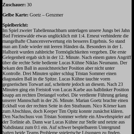
Zuschauer:
30
Gelbe Karte:
Goetz – Genzmer
Spielbericht:
Im Spiel zweier Tabellennachbarn unterlagen unsere Jungs bei Jahn
Bad Freienwalde etwas unglücklich mit 1:4. Erneut verhinderte die
mangelhafte Chancenverwertung ein besseres Ergebnis. So stand
man am Ende wieder mit leeren Händen da. Besonders in der 1.
Halbzeit wurden zahlreiche Tormöglichkeiten vergeben. Die erste
Gelegenheit ergab sich in der 12. Minute. Nach einem guten Angriff
über die rechte Seite bediente Lucas Kühne Niklas Neumann. Der
bekam den Ball in aussichtsreicher Position aber nicht unter
Kontrolle. Drei Minuten später schlug Tristan Sommer einen
diagonalen Ball in die Spitze. Lucas Kühne tauchte vorm
gegnerischen Torwart auf, scheiterte jedoch an diesem. Nach 23
Minuten ging ein Freistoß von Lucas Karbe aus halblinker Position
knapp am rechten Dreiangel vorbei. Die verdiente Führung gelang
unserer Mannschaft in der 26. Minute. Marian Goetz brachte einen
Eckball von der rechten Seite in den Strafraum. Nico Körner kam
zum Abschluss, doch Keeper Tim Opitz konnte zunächst klären.
Den Nachschuss von Tristan Sommer wehrte ein Abwehrspieler auf
der Torlinie ab. Dann war Lucas Kühne zur Stelle und netzte aus
Nahdistanz zum 0:1 ein. Auf schwer bespielbarem Untergrund
hatten beide Teams Probleme spielerische Lösungen zu finden.