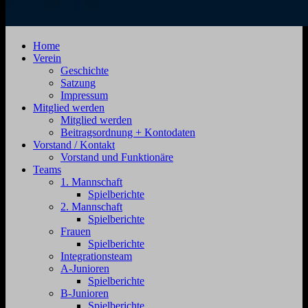
SV
Jahnstraße
Home
Zehdenick
4,
Verein
1920
16792
Geschichte
e.V.
Zehdenick
Satzung
Impressum
Mitglied werden
Mitglied werden
Beitragsordnung + Kontodaten
Vorstand / Kontakt
Vorstand und Funktionäre
Teams
1. Mannschaft
Spielberichte
2. Mannschaft
Spielberichte
Frauen
Spielberichte
Integrationsteam
A-Junioren
Spielberichte
B-Junioren
Spielberichte