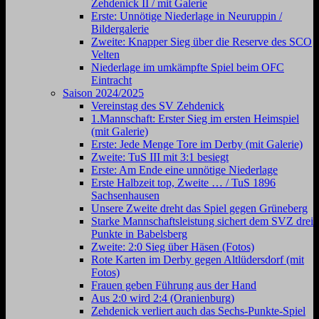
Zehdenick II / mit Galerie
Erste: Unnötige Niederlage in Neuruppin /
Bildergalerie
Zweite: Knapper Sieg über die Reserve des SCO
Velten
Niederlage im umkämpfte Spiel beim OFC
Eintracht
Saison 2024/2025
Vereinstag des SV Zehdenick
1.Mannschaft: Erster Sieg im ersten Heimspiel
(mit Galerie)
Erste: Jede Menge Tore im Derby (mit Galerie)
Zweite: TuS III mit 3:1 besiegt
Erste: Am Ende eine unnötige Niederlage
Erste Halbzeit top, Zweite … / TuS 1896
Sachsenhausen
Unsere Zweite dreht das Spiel gegen Grüneberg
Starke Mannschaftsleistung sichert dem SVZ drei
Punkte in Babelsberg
Zweite: 2:0 Sieg über Häsen (Fotos)
Rote Karten im Derby gegen Altlüdersdorf (mit
Fotos)
Frauen geben Führung aus der Hand
Aus 2:0 wird 2:4 (Oranienburg)
Zehdenick verliert auch das Sechs-Punkte-Spiel