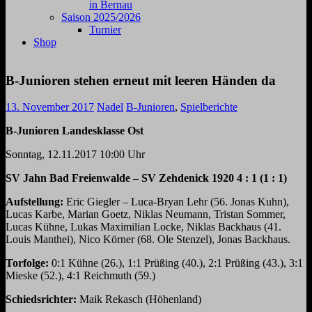
in Bernau
Saison 2025/2026
Turnier
Shop
B-Junioren stehen erneut mit leeren Händen da
13. November 2017
Nadel
B-Junioren
,
Spielberichte
B-Junioren Landesklasse Ost
Sonntag, 12.11.2017 10:00 Uhr
SV Jahn Bad Freienwalde – SV Zehdenick 1920 4 : 1 (1 : 1)
Aufstellung:
Eric Giegler – Luca-Bryan Lehr (56. Jonas Kuhn),
Lucas Karbe, Marian Goetz, Niklas Neumann, Tristan Sommer,
Lucas Kühne, Lukas Maximilian Locke, Niklas Backhaus (41.
Louis Manthei), Nico Körner (68. Ole Stenzel), Jonas Backhaus.
Torfolge:
0:1 Kühne (26.), 1:1 Prüßing (40.), 2:1 Prüßing (43.), 3:1
Mieske (52.), 4:1 Reichmuth (59.)
Schiedsrichter:
Maik Rekasch (Höhenland)