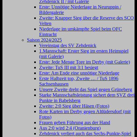
Zehdenick II / mit Galerie
Erste: Unnötige Niederlage in Neuruppin /
Bildergalerie
Zweite: Knapper Sieg über die Reserve des SCO
Velten
Niederlage im umkämpfte Spiel beim OFC
Eintracht
Saison 2024/2025
Vereinstag des SV Zehdenick
1.Mannschaft: Erster Sieg im ersten Heimspiel
(mit Galerie)
Erste: Jede Menge Tore im Derby (mit Galerie)
Zweite: TuS III mit 3:1 besiegt
Erste: Am Ende eine unnötige Niederlage
Erste Halbzeit top, Zweite … / TuS 1896
Sachsenhausen
Unsere Zweite dreht das Spiel gegen Grüneberg
Starke Mannschaftsleistung sichert dem SVZ drei
Punkte in Babelsberg
Zweite: 2:0 Sieg über Häsen (Fotos)
Rote Karten im Derby gegen Altlüdersdorf (mit
Fotos)
Frauen geben Führung aus der Hand
Aus 2:0 wird 2:4 (Oranienburg)
Zehdenick verliert auch das Sechs-Punkte-Spiel