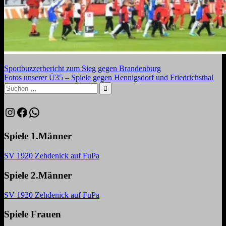
Beitragsnavigation
Vorheriger
Sportbuzzerbericht zum Sieg gegen Brandenburg
Beitrag:
Nächster
Fotos unserer Ü35 – Spiele gegen Hennigsdorf und Friedrichsthal
Beitrag:
Suchen
nach:
Suchen
Instagram
Facebook
WhatsApp
Spiele 1.Männer
SV 1920 Zehdenick auf FuPa
Spiele 2.Männer
SV 1920 Zehdenick auf FuPa
Spiele Frauen