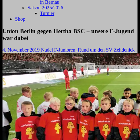
in Bernau
Saison 2025/2026
Turnier
Shop
Union Berlin gegen Hertha BSC – unsere F-Jugend
war dabei
4. November 2019
Nadel
F-Junioren
,
Rund um den SV Zehdenick