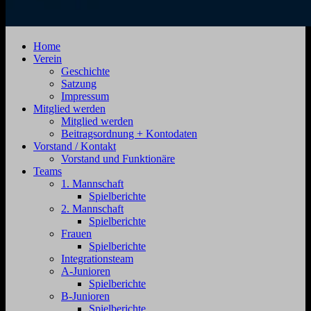
SV
Jahnstraße
Home
Zehdenick
4,
Verein
1920
16792
Geschichte
e.V.
Zehdenick
Satzung
Impressum
Mitglied werden
Mitglied werden
Beitragsordnung + Kontodaten
Vorstand / Kontakt
Vorstand und Funktionäre
Teams
1. Mannschaft
Spielberichte
2. Mannschaft
Spielberichte
Frauen
Spielberichte
Integrationsteam
A-Junioren
Spielberichte
B-Junioren
Spielberichte