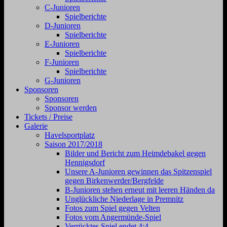
C-Junioren
Spielberichte
D-Junioren
Spielberichte
E-Junioren
Spielberichte
F-Junioren
Spielberichte
G-Junioren
Sponsoren
Sponsoren
Sponsor werden
Tickets / Preise
Galerie
Havelsportplatz
Saison 2017/2018
Bilder und Bericht zum Heimdebakel gegen
Hennigsdorf
Unsere A-Junioren gewinnen das Spitzenspiel
gegen Birkenwerder/Bergfelde
B-Junioren stehen erneut mit leeren Händen da
Unglückliche Niederlage in Premnitz
Fotos zum Spiel gegen Velten
Fotos vom Angermünde-Spiel
Verrücktes Spiel endet 4:4