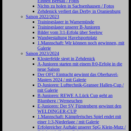
Einheit Bernau / Fotos
Nichts zu holen in Sachsenhausen / Fotos
Zehdenick verliert das Derby in Oranienburg
Saison 2022/2023
Trainingslager in Warnemünde
Trainingslager unserer B-Junioren
Bilder vom 3:1-Erfolg über Seelow
Wandgestaltung Havelsportplatz
1.Mannschaft: Wir können noch gewinnen, mit
Galerie
Saison 2023/2024
Klosterfelde siegt in Zehdenick
A-Junioren starten mit einem 8:0-Erfolg in die
neue Saison
Der OFC Eintracht gewinnt das Oberhavel-
Masters 2024 / mit Galerie
D-Junioren: Lufttechnik-Gransee Hallen-Cup /
mit Galerie
B-Junioren: REWE A.Lück Cup geht an
Blumberg / Werneuchen
E-Junioren: Der SV Fürstenberg gewinnt den
WELDINGER-CUP
1.Mannschaft: Kämpferisches Spiel endet mit
einer 1:3-Niederlage / mit Galerie
Erfolgreicher Auftakt unserer SpG Klein-Mutz /