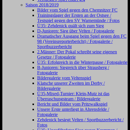
Saison 2018/2019
Bilder vom Spiel gegen den Chemnitzer FC
Trainingslager der Ersten an der Ostsee /
Testspiel gegen den SV Warnemünde / Fotos
Ü35: Zehdenick quält sich zum Sieg
D-Junioren: Sieg über Velten / Fotogalerie
Dramatischer Ausgang beim Spiel gegen den FC
98 (Vereinsreporterbericht) / Fotogalerie /
Sportbuzzerbericht
2.Männer: Der Pokal schreibt seine eigenen
Gesetze / Fotogalerie
Ü35: Erfolgreich in die Winterpause / Fotogalerie
B-Junioren: Siegreich über Strausberg /
Fotogalerie
Bildergalerie vom Veltenspiel
Klatsche unserer Zweiten im Derby /
Bildergalerie
Ü35-Mixed-Turnier: Klein-Mutz ist das
Überraschungsteam / Bildergalerie
Bericht und Bilder vom Pritzwalkspiel
Unsere Erste unterliegt in Ahrensfelde /
Fotogalerie
Zehdenick besiegt Velten / Sportbuzzerbericht /
Fotos