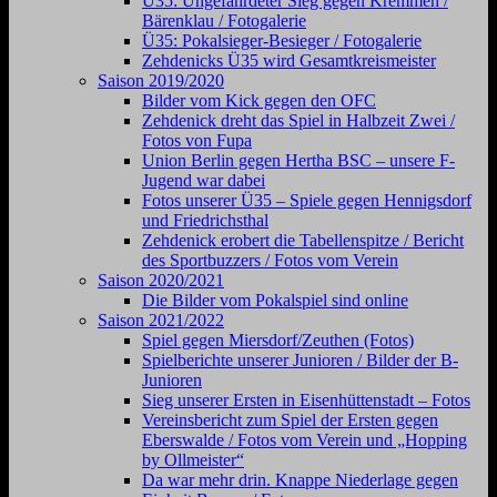
Ü35: Ungefährdeter Sieg gegen Kremmen /
Bärenklau / Fotogalerie
Ü35: Pokalsieger-Besieger / Fotogalerie
Zehdenicks Ü35 wird Gesamtkreismeister
Saison 2019/2020
Bilder vom Kick gegen den OFC
Zehdenick dreht das Spiel in Halbzeit Zwei /
Fotos von Fupa
Union Berlin gegen Hertha BSC – unsere F-
Jugend war dabei
Fotos unserer Ü35 – Spiele gegen Hennigsdorf
und Friedrichsthal
Zehdenick erobert die Tabellenspitze / Bericht
des Sportbuzzers / Fotos vom Verein
Saison 2020/2021
Die Bilder vom Pokalspiel sind online
Saison 2021/2022
Spiel gegen Miersdorf/Zeuthen (Fotos)
Spielberichte unserer Junioren / Bilder der B-
Junioren
Sieg unserer Ersten in Eisenhüttenstadt – Fotos
Vereinsbericht zum Spiel der Ersten gegen
Eberswalde / Fotos vom Verein und „Hopping
by Ollmeister“
Da war mehr drin. Knappe Niederlage gegen