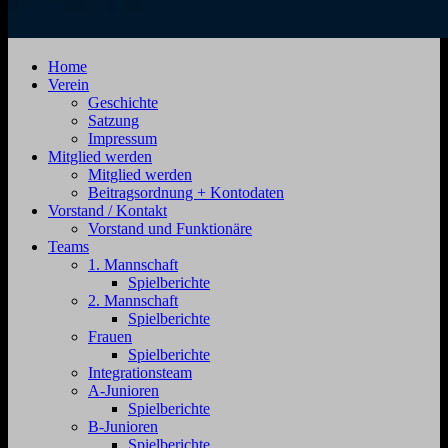
SV
Jahnstraße
Home
Zehdenick
4,
Verein
1920
16792
Geschichte
e.V.
Zehdenick
Satzung
Impressum
Mitglied werden
Mitglied werden
Beitragsordnung + Kontodaten
Vorstand / Kontakt
Vorstand und Funktionäre
Teams
1. Mannschaft
Spielberichte
2. Mannschaft
Spielberichte
Frauen
Spielberichte
Integrationsteam
A-Junioren
Spielberichte
B-Junioren
Spielberichte