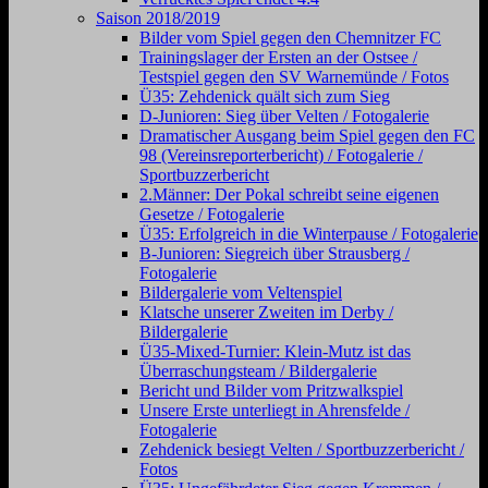
Saison 2018/2019
Bilder vom Spiel gegen den Chemnitzer FC
Trainingslager der Ersten an der Ostsee /
Testspiel gegen den SV Warnemünde / Fotos
Ü35: Zehdenick quält sich zum Sieg
D-Junioren: Sieg über Velten / Fotogalerie
Dramatischer Ausgang beim Spiel gegen den FC
98 (Vereinsreporterbericht) / Fotogalerie /
Sportbuzzerbericht
2.Männer: Der Pokal schreibt seine eigenen
Gesetze / Fotogalerie
Ü35: Erfolgreich in die Winterpause / Fotogalerie
B-Junioren: Siegreich über Strausberg /
Fotogalerie
Bildergalerie vom Veltenspiel
Klatsche unserer Zweiten im Derby /
Bildergalerie
Ü35-Mixed-Turnier: Klein-Mutz ist das
Überraschungsteam / Bildergalerie
Bericht und Bilder vom Pritzwalkspiel
Unsere Erste unterliegt in Ahrensfelde /
Fotogalerie
Zehdenick besiegt Velten / Sportbuzzerbericht /
Fotos