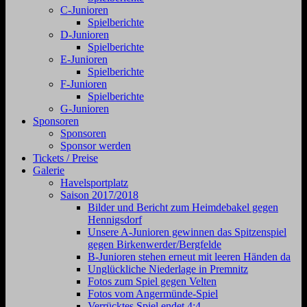
C-Junioren
Spielberichte
D-Junioren
Spielberichte
E-Junioren
Spielberichte
F-Junioren
Spielberichte
G-Junioren
Sponsoren
Sponsoren
Sponsor werden
Tickets / Preise
Galerie
Havelsportplatz
Saison 2017/2018
Bilder und Bericht zum Heimdebakel gegen
Hennigsdorf
Unsere A-Junioren gewinnen das Spitzenspiel
gegen Birkenwerder/Bergfelde
B-Junioren stehen erneut mit leeren Händen da
Unglückliche Niederlage in Premnitz
Fotos zum Spiel gegen Velten
Fotos vom Angermünde-Spiel
Verrücktes Spiel endet 4:4