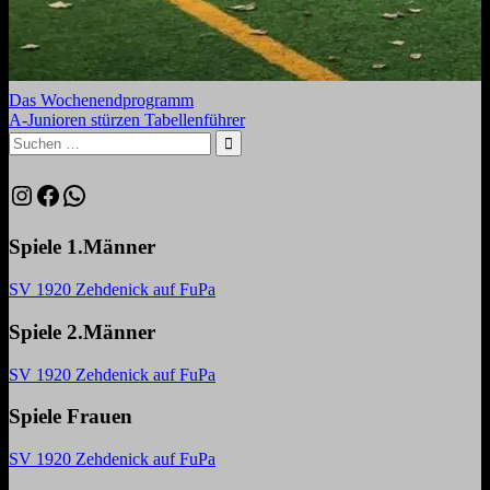
Beitragsnavigation
Vorheriger
Das Wochenendprogramm
Beitrag:
Nächster
A-Junioren stürzen Tabellenführer
Beitrag:
Suchen
nach:
Suchen
Instagram
Facebook
WhatsApp
Spiele 1.Männer
SV 1920 Zehdenick auf FuPa
Spiele 2.Männer
SV 1920 Zehdenick auf FuPa
Spiele Frauen
SV 1920 Zehdenick auf FuPa