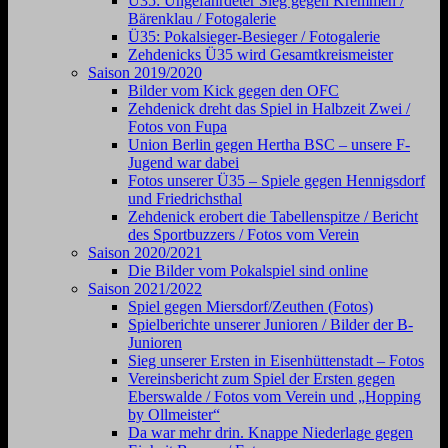
Ü35: Ungefährdeter Sieg gegen Kremmen /
Bärenklau / Fotogalerie
Ü35: Pokalsieger-Besieger / Fotogalerie
Zehdenicks Ü35 wird Gesamtkreismeister
Saison 2019/2020
Bilder vom Kick gegen den OFC
Zehdenick dreht das Spiel in Halbzeit Zwei /
Fotos von Fupa
Union Berlin gegen Hertha BSC – unsere F-
Jugend war dabei
Fotos unserer Ü35 – Spiele gegen Hennigsdorf
und Friedrichsthal
Zehdenick erobert die Tabellenspitze / Bericht
des Sportbuzzers / Fotos vom Verein
Saison 2020/2021
Die Bilder vom Pokalspiel sind online
Saison 2021/2022
Spiel gegen Miersdorf/Zeuthen (Fotos)
Spielberichte unserer Junioren / Bilder der B-
Junioren
Sieg unserer Ersten in Eisenhüttenstadt – Fotos
Vereinsbericht zum Spiel der Ersten gegen
Eberswalde / Fotos vom Verein und „Hopping
by Ollmeister“
Da war mehr drin. Knappe Niederlage gegen