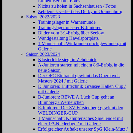
Einheit Bernau / Fotos
Nichts zu holen in Sachsenhausen / Fotos
Zehdenick verliert das Derby in Oranienburg
Saison 2022/2023
Trainingslager in Warnemünde
Trainingslager unserer B-Junioren
Bilder vom 3:1-Erfolg über Seelow
Wandgestaltung Havelsportplatz
1.Mannschaft: Wir können noch gewinnen, mit
Galerie
Saison 2023/2024
Klosterfelde siegt in Zehdenick
A-Junioren starten mit einem 8:0-Erfolg in die
neue Saison
Der OFC Eintracht gewinnt das Oberhavel-
Masters 2024 / mit Galerie
D-Junioren: Lufttechnik-Gransee Hallen-Cup /
mit Galerie
B-Junioren: REWE A.Lück Cup geht an
Blumberg / Werneuchen
E-Junioren: Der SV Fürstenberg gewinnt den
WELDINGER-CUP
1.Mannschaft: Kämpferisches Spiel endet mit
einer 1:3-Niederlage / mit Galerie
Erfolgreicher Auftakt unserer SpG Klein-Mutz /