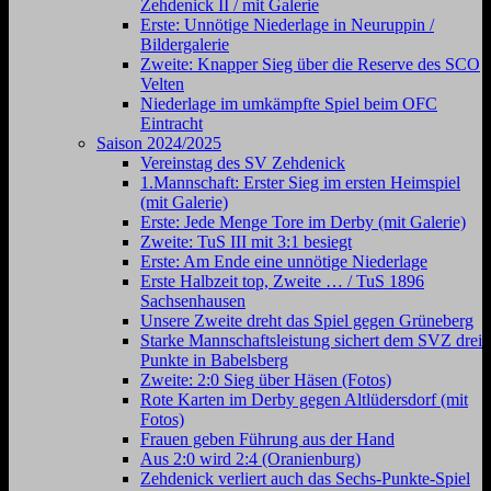
Zehdenick II / mit Galerie
Erste: Unnötige Niederlage in Neuruppin /
Bildergalerie
Zweite: Knapper Sieg über die Reserve des SCO
Velten
Niederlage im umkämpfte Spiel beim OFC
Eintracht
Saison 2024/2025
Vereinstag des SV Zehdenick
1.Mannschaft: Erster Sieg im ersten Heimspiel
(mit Galerie)
Erste: Jede Menge Tore im Derby (mit Galerie)
Zweite: TuS III mit 3:1 besiegt
Erste: Am Ende eine unnötige Niederlage
Erste Halbzeit top, Zweite … / TuS 1896
Sachsenhausen
Unsere Zweite dreht das Spiel gegen Grüneberg
Starke Mannschaftsleistung sichert dem SVZ drei
Punkte in Babelsberg
Zweite: 2:0 Sieg über Häsen (Fotos)
Rote Karten im Derby gegen Altlüdersdorf (mit
Fotos)
Frauen geben Führung aus der Hand
Aus 2:0 wird 2:4 (Oranienburg)
Zehdenick verliert auch das Sechs-Punkte-Spiel