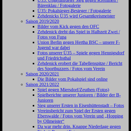
Ü35: Ungefährdeter Sieg gegen Kremmen /
Bärenklau / Fotogalerie
Ü35: Pokalsieger-Besieger / Fotogalerie
Zehdenicks Ü35 wird Gesamtkreismeister
Saison 2019/2020
Bilder vom Kick gegen den OFC
Zehdenick dreht das Spiel in Halbzeit Zwei /
Fotos von Fupa
Union Berlin gegen Hertha BSC – unsere F-
Jugend war dabei
Fotos unserer Ü35 – Spiele gegen Hennigsdorf
und Friedrichsthal
Zehdenick erobert die Tabellenspitze / Bericht
des Sportbuzzers / Fotos vom Verein
Saison 2020/2021
Die Bilder vom Pokalspiel sind online
Saison 2021/2022
Spiel gegen Miersdorf/Zeuthen (Fotos)
Spielberichte unserer Junioren / Bilder der B-
Junioren
Sieg unserer Ersten in Eisenhüttenstadt – Fotos
Vereinsbericht zum Spiel der Ersten gegen
Eberswalde / Fotos vom Verein und „Hopping
by Ollmeister“
Da war mehr drin. Knappe Niederlage gegen