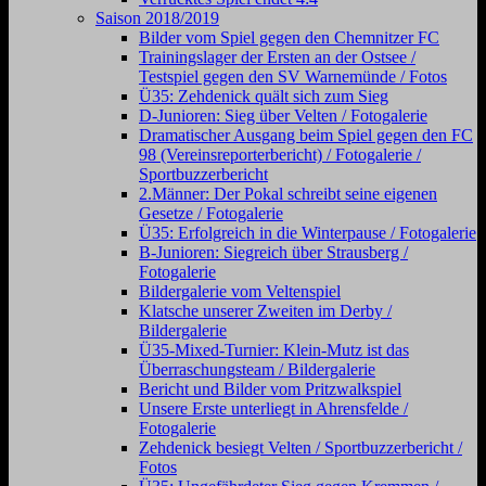
Saison 2018/2019
Bilder vom Spiel gegen den Chemnitzer FC
Trainingslager der Ersten an der Ostsee /
Testspiel gegen den SV Warnemünde / Fotos
Ü35: Zehdenick quält sich zum Sieg
D-Junioren: Sieg über Velten / Fotogalerie
Dramatischer Ausgang beim Spiel gegen den FC
98 (Vereinsreporterbericht) / Fotogalerie /
Sportbuzzerbericht
2.Männer: Der Pokal schreibt seine eigenen
Gesetze / Fotogalerie
Ü35: Erfolgreich in die Winterpause / Fotogalerie
B-Junioren: Siegreich über Strausberg /
Fotogalerie
Bildergalerie vom Veltenspiel
Klatsche unserer Zweiten im Derby /
Bildergalerie
Ü35-Mixed-Turnier: Klein-Mutz ist das
Überraschungsteam / Bildergalerie
Bericht und Bilder vom Pritzwalkspiel
Unsere Erste unterliegt in Ahrensfelde /
Fotogalerie
Zehdenick besiegt Velten / Sportbuzzerbericht /
Fotos