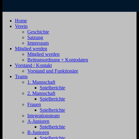
SV
Jahnstraße
Home
Zehdenick
4,
Verein
1920
16792
Geschichte
e.V.
Zehdenick
Satzung
Impressum
Mitglied werden
Mitglied werden
Beitragsordnung + Kontodaten
Vorstand / Kontakt
Vorstand und Funktionäre
Teams
1. Mannschaft
Spielberichte
2. Mannschaft
Spielberichte
Frauen
Spielberichte
Integrationsteam
A-Junioren
Spielberichte
B-Junioren
Spielberichte