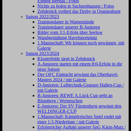
Einheit Bernau / Fotos
Nichts zu holen in Sachsenhausen / Fotos
Zehdenick verliert das Derby in Oranienburg
Saison 2022/2023
Trainingslager in Warnemünde
Trainingslager unserer B-Junioren
Bilder vom 3:1-Erfolg über Seelow
Wandgestaltung Havelsportplatz
1.Mannschaft: Wir können noch gewinnen, mit
Galerie
Saison 2023/2024
Klosterfelde siegt in Zehdenick
A-Junioren starten mit einem 8:0-Erfolg in die
neue Saison
Der OFC Eintracht gewinnt das Oberhavel-
Masters 2024 / mit Galerie
D-Junioren: Lufttechnik-Gransee Hallen-Cup /
mit Galerie
B-Junioren: REWE A.Lück Cup geht an
Blumberg / Werneuchen
E-Junioren: Der SV Fürstenberg gewinnt den
WELDINGER-CUP
1.Mannschaft: Kämpferisches Spiel endet mit
einer 1:3-Niederlage / mit Galerie
Erfolgreicher Auftakt unserer SpG Klein-Mutz /