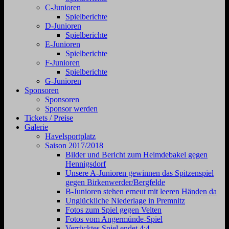
C-Junioren
Spielberichte
D-Junioren
Spielberichte
E-Junioren
Spielberichte
F-Junioren
Spielberichte
G-Junioren
Sponsoren
Sponsoren
Sponsor werden
Tickets / Preise
Galerie
Havelsportplatz
Saison 2017/2018
Bilder und Bericht zum Heimdebakel gegen
Hennigsdorf
Unsere A-Junioren gewinnen das Spitzenspiel
gegen Birkenwerder/Bergfelde
B-Junioren stehen erneut mit leeren Händen da
Unglückliche Niederlage in Premnitz
Fotos zum Spiel gegen Velten
Fotos vom Angermünde-Spiel
Verrücktes Spiel endet 4:4