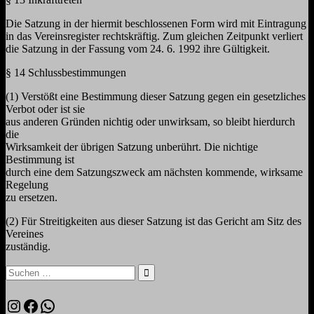
Die Satzung in der hiermit beschlossenen Form wird mit Eintragung
in das Vereinsregister rechtskräftig. Zum gleichen Zeitpunkt verliert
die Satzung in der Fassung vom 24. 6. 1992 ihre Gültigkeit.
§ 14 Schlussbestimmungen
(1) Verstößt eine Bestimmung dieser Satzung gegen ein gesetzliches
Verbot oder ist sie
aus anderen Gründen nichtig oder unwirksam, so bleibt hierdurch
die
Wirksamkeit der übrigen Satzung unberührt. Die nichtige
Bestimmung ist
durch eine dem Satzungszweck am nächsten kommende, wirksame
Regelung
zu ersetzen.
(2) Für Streitigkeiten aus dieser Satzung ist das Gericht am Sitz des
Vereines
zuständig.
Suchen
nach:
Suchen
Instagram
Facebook
WhatsApp