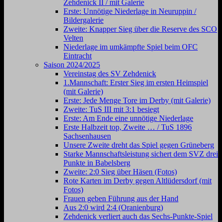
Zehdenick II / mit Galerie
Erste: Unnötige Niederlage in Neuruppin /
Bildergalerie
Zweite: Knapper Sieg über die Reserve des SCO
Velten
Niederlage im umkämpfte Spiel beim OFC
Eintracht
Saison 2024/2025
Vereinstag des SV Zehdenick
1.Mannschaft: Erster Sieg im ersten Heimspiel
(mit Galerie)
Erste: Jede Menge Tore im Derby (mit Galerie)
Zweite: TuS III mit 3:1 besiegt
Erste: Am Ende eine unnötige Niederlage
Erste Halbzeit top, Zweite … / TuS 1896
Sachsenhausen
Unsere Zweite dreht das Spiel gegen Grüneberg
Starke Mannschaftsleistung sichert dem SVZ drei
Punkte in Babelsberg
Zweite: 2:0 Sieg über Häsen (Fotos)
Rote Karten im Derby gegen Altlüdersdorf (mit
Fotos)
Frauen geben Führung aus der Hand
Aus 2:0 wird 2:4 (Oranienburg)
Zehdenick verliert auch das Sechs-Punkte-Spiel