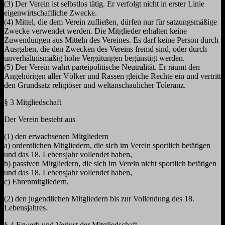
(3) Der Verein ist selbstlos tätig. Er verfolgt nicht in erster Linie
eigenwirtschaftliche Zwecke.
(4) Mittel, die dem Verein zufließen, dürfen nur für satzungsmäßige
Zwecke verwendet werden. Die Mitglieder erhalten keine
Zuwendungen aus Mitteln des Vereines. Es darf keine Person durch
Ausgaben, die den Zwecken des Vereins fremd sind, oder durch
unverhältnismäßig hohe Vergütungen begünstigt werden.
(5) Der Verein wahrt parteipolitische Neutralität. Er räumt den
Angehörigen aller Völker und Rassen gleiche Rechte ein und vertritt
den Grundsatz religiöser und weltanschaulicher Toleranz.
§ 3 Mitgliedschaft
Der Verein besteht aus
(1) den erwachsenen Mitgliedern
a) ordentlichen Mitgliedern, die sich im Verein sportlich betätigen
und das 18. Lebensjahr vollendet haben,
b) passiven Mitgliedern, die sich im Verein nicht sportlich betätigen
und das 18. Lebensjahr vollendet haben,
c) Ehrenmitgliedern,
(2) den jugendlichen Mitgliedern bis zur Vollendung des 18.
Lebensjahres.
§ 4 Erwerb und Verlust der Mitgliedschaft