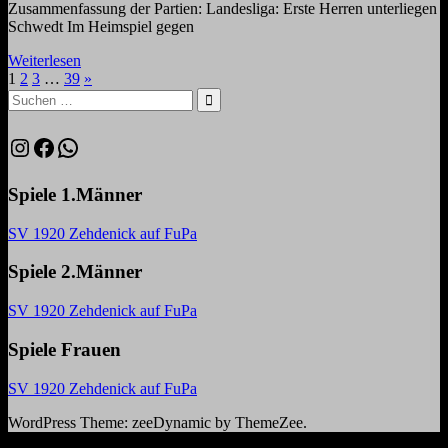
Zusammenfassung der Partien: Landesliga: Erste Herren unterliegen
Schwedt Im Heimspiel gegen
Weiterlesen
Seitennummerierung
Nächste
1
2
3
…
39
»
Suchen
Beiträge
der
nach:
Suchen
Beiträge
Instagram
Facebook
WhatsApp
Spiele 1.Männer
SV 1920 Zehdenick auf FuPa
Spiele 2.Männer
SV 1920 Zehdenick auf FuPa
Spiele Frauen
SV 1920 Zehdenick auf FuPa
WordPress Theme: zeeDynamic by ThemeZee.