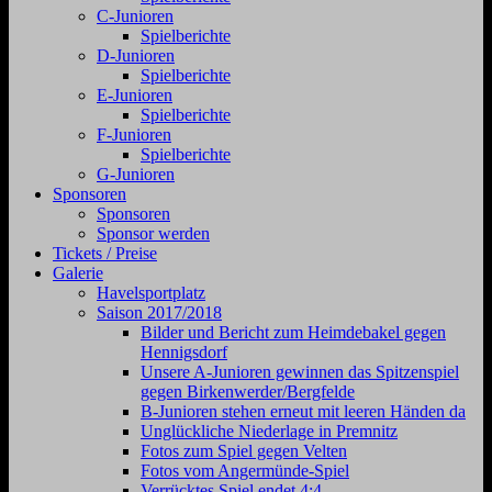
C-Junioren
Spielberichte
D-Junioren
Spielberichte
E-Junioren
Spielberichte
F-Junioren
Spielberichte
G-Junioren
Sponsoren
Sponsoren
Sponsor werden
Tickets / Preise
Galerie
Havelsportplatz
Saison 2017/2018
Bilder und Bericht zum Heimdebakel gegen
Hennigsdorf
Unsere A-Junioren gewinnen das Spitzenspiel
gegen Birkenwerder/Bergfelde
B-Junioren stehen erneut mit leeren Händen da
Unglückliche Niederlage in Premnitz
Fotos zum Spiel gegen Velten
Fotos vom Angermünde-Spiel
Verrücktes Spiel endet 4:4