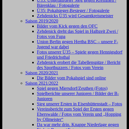
Ü35: Ungefährdeter Sieg gegen Kremmen /
Bärenklau / Fotogalerie
Ü35: Pokalsieger-Besieger / Fotogalerie
Zehdenicks Ü35 wird Gesamtkreismeister
Saison 2019/2020
Bilder vom Kick gegen den OFC
Zehdenick dreht das Spiel in Halbzeit Zwei /
Fotos von Fupa
Union Berlin gegen Hertha BSC – unsere F-
Jugend war dabei
Fotos unserer Ü35 – Spiele gegen Hennigsdorf
und Friedrichsthal
Zehdenick erobert die Tabellenspitze / Bericht
des Sportbuzzers / Fotos vom Verein
Saison 2020/2021
Die Bilder vom Pokalspiel sind online
Saison 2021/2022
Spiel gegen Miersdorf/Zeuthen (Fotos)
Spielberichte unserer Junioren / Bilder der B-
Junioren
Sieg unserer Ersten in Eisenhüttenstadt – Fotos
Vereinsbericht zum Spiel der Ersten gegen
Eberswalde / Fotos vom Verein und „Hopping
by Ollmeister“
Da war mehr drin. Knappe Niederlage gegen