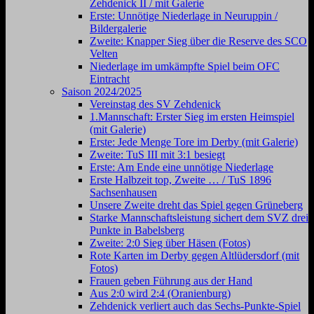
Zehdenick II / mit Galerie
Erste: Unnötige Niederlage in Neuruppin /
Bildergalerie
Zweite: Knapper Sieg über die Reserve des SCO
Velten
Niederlage im umkämpfte Spiel beim OFC
Eintracht
Saison 2024/2025
Vereinstag des SV Zehdenick
1.Mannschaft: Erster Sieg im ersten Heimspiel
(mit Galerie)
Erste: Jede Menge Tore im Derby (mit Galerie)
Zweite: TuS III mit 3:1 besiegt
Erste: Am Ende eine unnötige Niederlage
Erste Halbzeit top, Zweite … / TuS 1896
Sachsenhausen
Unsere Zweite dreht das Spiel gegen Grüneberg
Starke Mannschaftsleistung sichert dem SVZ drei
Punkte in Babelsberg
Zweite: 2:0 Sieg über Häsen (Fotos)
Rote Karten im Derby gegen Altlüdersdorf (mit
Fotos)
Frauen geben Führung aus der Hand
Aus 2:0 wird 2:4 (Oranienburg)
Zehdenick verliert auch das Sechs-Punkte-Spiel