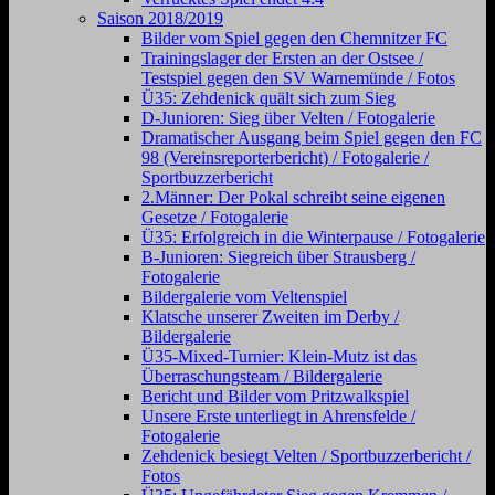
Saison 2018/2019
Bilder vom Spiel gegen den Chemnitzer FC
Trainingslager der Ersten an der Ostsee /
Testspiel gegen den SV Warnemünde / Fotos
Ü35: Zehdenick quält sich zum Sieg
D-Junioren: Sieg über Velten / Fotogalerie
Dramatischer Ausgang beim Spiel gegen den FC
98 (Vereinsreporterbericht) / Fotogalerie /
Sportbuzzerbericht
2.Männer: Der Pokal schreibt seine eigenen
Gesetze / Fotogalerie
Ü35: Erfolgreich in die Winterpause / Fotogalerie
B-Junioren: Siegreich über Strausberg /
Fotogalerie
Bildergalerie vom Veltenspiel
Klatsche unserer Zweiten im Derby /
Bildergalerie
Ü35-Mixed-Turnier: Klein-Mutz ist das
Überraschungsteam / Bildergalerie
Bericht und Bilder vom Pritzwalkspiel
Unsere Erste unterliegt in Ahrensfelde /
Fotogalerie
Zehdenick besiegt Velten / Sportbuzzerbericht /
Fotos