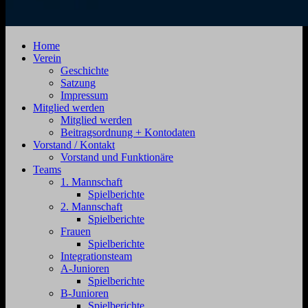
SV
Jahnstraße
Home
Zehdenick
4,
Verein
1920
16792
Geschichte
e.V.
Zehdenick
Satzung
Impressum
Mitglied werden
Mitglied werden
Beitragsordnung + Kontodaten
Vorstand / Kontakt
Vorstand und Funktionäre
Teams
1. Mannschaft
Spielberichte
2. Mannschaft
Spielberichte
Frauen
Spielberichte
Integrationsteam
A-Junioren
Spielberichte
B-Junioren
Spielberichte