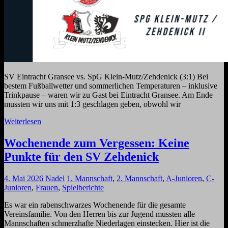
SV Eintracht Gransee vs. SpG Klein-Mutz/Zehdenick (3:1) Bei
bestem Fußballwetter und sommerlichen Temperaturen – inklusive
Trinkpause – waren wir zu Gast bei Eintracht Gransee. Am Ende
mussten wir uns mit 1:3 geschlagen geben, obwohl wir
Weiterlesen
Wochenende zum Vergessen: Keine
Punkte für den SV Zehdenick
4. Mai 2026
Nadel
1. Mannschaft
,
2. Mannschaft
,
A-Junioren
,
C-
Junioren
,
Frauen
,
Spielberichte
Es war ein rabenschwarzes Wochenende für die gesamte
Vereinsfamilie. Von den Herren bis zur Jugend mussten alle
Mannschaften schmerzhafte Niederlagen einstecken. Hier ist die