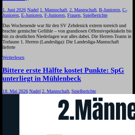
1. Juni 2026
Nadel
1. Mannschaft
,
2. Mannschaft
,
B-Junioren
,
C-
Junioren
,
E-Junioren
,
F-Junioren
,
Frauen
,
Spielberichte
Das Wochenende war für den SV Zehdenick extrem torreich und
brachte gemischte Gefühle – von grandiosen Offensivspektakeln bis
hin zu deutlichen Niederlagen war alles dabei. Die Herren-Teams in
Torlaune 1. Herren (Landesliga): Die Landesliga-Mannschaft
lieferte
Weiterlesen
Bittere erste Hälfte kostet Punkte: SpG
unterliegt in Mühlenbeck
18. Mai 2026
Nadel
2. Mannschaft
,
Spielberichte