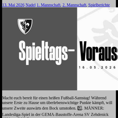
13. Mai 2026
Nadel
1. Mannschaft
,
2. Mannschaft
,
Spielberichte
Macht euch bereit für einen heißen Fußball-Samstag! Während
unsere Erste zu Hause um überlebenswichtige Punkte kämpft, will
unsere Zweite auswärts den Bock umstoßen. 1️⃣. MÄNNER:
Landesliga-Spiel in der GEMA-Baustoffe-Arena SV Zehdenick