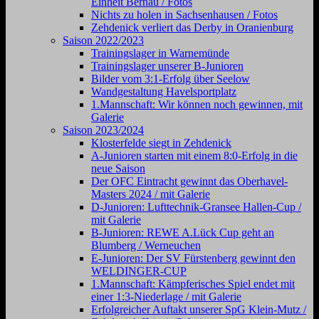
Einheit Bernau / Fotos
Nichts zu holen in Sachsenhausen / Fotos
Zehdenick verliert das Derby in Oranienburg
Saison 2022/2023
Trainingslager in Warnemünde
Trainingslager unserer B-Junioren
Bilder vom 3:1-Erfolg über Seelow
Wandgestaltung Havelsportplatz
1.Mannschaft: Wir können noch gewinnen, mit
Galerie
Saison 2023/2024
Klosterfelde siegt in Zehdenick
A-Junioren starten mit einem 8:0-Erfolg in die
neue Saison
Der OFC Eintracht gewinnt das Oberhavel-
Masters 2024 / mit Galerie
D-Junioren: Lufttechnik-Gransee Hallen-Cup /
mit Galerie
B-Junioren: REWE A.Lück Cup geht an
Blumberg / Werneuchen
E-Junioren: Der SV Fürstenberg gewinnt den
WELDINGER-CUP
1.Mannschaft: Kämpferisches Spiel endet mit
einer 1:3-Niederlage / mit Galerie
Erfolgreicher Auftakt unserer SpG Klein-Mutz /