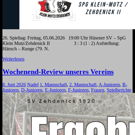
26. Spieltag: Freitag, 05.06.2026 19:00 Uhr Häsener SV – SpG
Klein Mutz/Zehdenick II 3 : 3 (1 : 2) Aufstellung:
Hänsch – Runge (79. N.
Weiterlesen
Wochenend-Review unseres Vereins
8. Juni 2026
Nadel
1. Mannschaft
,
2. Mannschaft
,
A-Junioren
,
B-
Junioren
,
D-Junioren
,
E-Junioren
,
F-Junioren
,
Frauen
,
Spielberichte