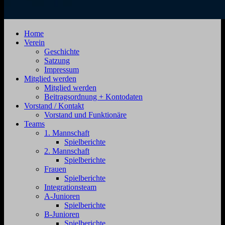
SV
Jahnstraße
Home
Zehdenick
4,
Verein
1920
16792
Geschichte
e.V.
Zehdenick
Satzung
Impressum
Mitglied werden
Mitglied werden
Beitragsordnung + Kontodaten
Vorstand / Kontakt
Vorstand und Funktionäre
Teams
1. Mannschaft
Spielberichte
2. Mannschaft
Spielberichte
Frauen
Spielberichte
Integrationsteam
A-Junioren
Spielberichte
B-Junioren
Spielberichte