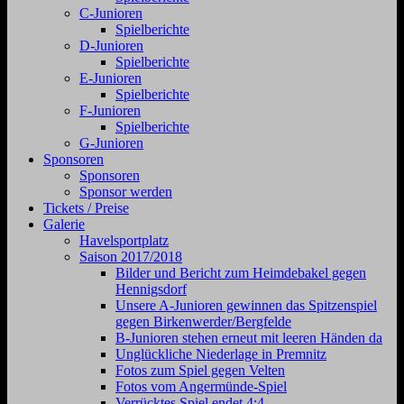
C-Junioren
Spielberichte
D-Junioren
Spielberichte
E-Junioren
Spielberichte
F-Junioren
Spielberichte
G-Junioren
Sponsoren
Sponsoren
Sponsor werden
Tickets / Preise
Galerie
Havelsportplatz
Saison 2017/2018
Bilder und Bericht zum Heimdebakel gegen
Hennigsdorf
Unsere A-Junioren gewinnen das Spitzenspiel
gegen Birkenwerder/Bergfelde
B-Junioren stehen erneut mit leeren Händen da
Unglückliche Niederlage in Premnitz
Fotos zum Spiel gegen Velten
Fotos vom Angermünde-Spiel
Verrücktes Spiel endet 4:4