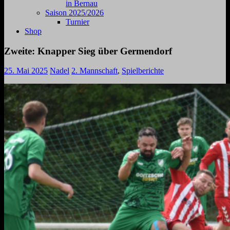
in Bernau
Saison 2025/2026
Turnier
Shop
Zweite: Knapper Sieg über Germendorf
25. Mai 2025
Nadel
2. Mannschaft
,
Spielberichte