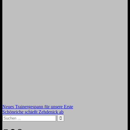
Beitragsnavigation
Vorheriger
Neues Trainergespann für unsere Erste
Beitrag:
Nächster
Schöneiche schießt Zehdenick ab
Beitrag:
Suchen
nach:
Suchen