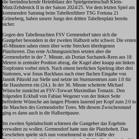
die beeindruckende Heimbilanz der Spielgemeinschaft Klein-
Mutz/Zehdenick II in der Saison 2024/25. Vor dem letzten Spiel am
kommenden Samstag beim Tabellenführer TSG Fortuna 21
Grüneberg, haben unsere Jungs den dritten Tabellenplatz bereits
sicher.
Gegen den Tabellenachten FSV Germendorf taten sich die
Gastgeber besonders in der zweiten Halbzeit sehr schwer. Die ersten
45-Minuten sahen einen über weite Strecken überlegenen
Platzherren. Das erste Achtungszeichen setzten aber die
Germendorfer in der 7. Minute, als Dorian Suchanek-Reen aus 18
Metern in zentraler Position abzog, die Kugel aber knapp am linken
Torpfosten vorbei strich. Nach einem herrlichen Spielzug über drei
Stationen, war Jonas Backhaus nach einer flachen Eingabe von
Jannik Pätzold zur Stelle und netzte im Sturmzentrum zum 1:0 für
die Hausherren ein (24.). In der 36. Minute scheiterte Michael
Wünsche zunächst an FSV-Torwart Maximilian Tomazic. Den
folgenden Eckball von Fabian Wegener von der linken Seite
beförderte Wünsche am langen Pfosten lauernd per Kopf zum 2:0 in
die Maschen des Germendorfer Tores. Mit diesem Zwischenstand
ging es dann auch in die Halbzeitpause.
Im zweiten Spielabschnitt schienen die Gastgeber das Ergebnis
verwalten zu wollen. Germendorf hatte nun die Platzhoheit. Das
Geschehen spielte sich nun vornehmend in der Hälfte der