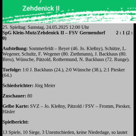
25. Spieltag: Samstag, 24.05.2025 12:00 Uhr
SpG Klein-Mutz/Zehdenick II – FSV Germendorf 2 : 1 (2 :
0)
Aufstellung:
Sommerfeldt – Beyer (46. Jo. Kleßny), Schütze, L.
Wegener, Schultz, F. Wegener (80. Ziethmann), J. Backhaus (80.
Breu), Wünsche, Pätzold, Rothermund, N. Backhaus (72. Runge).
Torfolge:
1:0 J. Backhaus (24.), 2:0 Wünsche (38.), 2:1 Piesker
(64.)
Schiedsrichter:
Jörg Meier
Zuschauer:
80
Gelbe Karte:
SVZ – Jo. Kleßny, Pätzold / FSV – Fromm, Piesker,
Häsler
Spielbericht:
13 Spiele, 10 Siege, 3 Unentschieden, keine Niederlage, so lautet