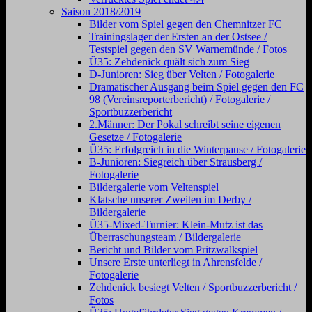
Saison 2018/2019
Bilder vom Spiel gegen den Chemnitzer FC
Trainingslager der Ersten an der Ostsee /
Testspiel gegen den SV Warnemünde / Fotos
Ü35: Zehdenick quält sich zum Sieg
D-Junioren: Sieg über Velten / Fotogalerie
Dramatischer Ausgang beim Spiel gegen den FC
98 (Vereinsreporterbericht) / Fotogalerie /
Sportbuzzerbericht
2.Männer: Der Pokal schreibt seine eigenen
Gesetze / Fotogalerie
Ü35: Erfolgreich in die Winterpause / Fotogalerie
B-Junioren: Siegreich über Strausberg /
Fotogalerie
Bildergalerie vom Veltenspiel
Klatsche unserer Zweiten im Derby /
Bildergalerie
Ü35-Mixed-Turnier: Klein-Mutz ist das
Überraschungsteam / Bildergalerie
Bericht und Bilder vom Pritzwalkspiel
Unsere Erste unterliegt in Ahrensfelde /
Fotogalerie
Zehdenick besiegt Velten / Sportbuzzerbericht /
Fotos