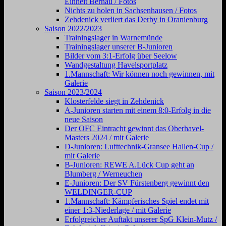
Einheit Bernau / Fotos
Nichts zu holen in Sachsenhausen / Fotos
Zehdenick verliert das Derby in Oranienburg
Saison 2022/2023
Trainingslager in Warnemünde
Trainingslager unserer B-Junioren
Bilder vom 3:1-Erfolg über Seelow
Wandgestaltung Havelsportplatz
1.Mannschaft: Wir können noch gewinnen, mit
Galerie
Saison 2023/2024
Klosterfelde siegt in Zehdenick
A-Junioren starten mit einem 8:0-Erfolg in die
neue Saison
Der OFC Eintracht gewinnt das Oberhavel-
Masters 2024 / mit Galerie
D-Junioren: Lufttechnik-Gransee Hallen-Cup /
mit Galerie
B-Junioren: REWE A.Lück Cup geht an
Blumberg / Werneuchen
E-Junioren: Der SV Fürstenberg gewinnt den
WELDINGER-CUP
1.Mannschaft: Kämpferisches Spiel endet mit
einer 1:3-Niederlage / mit Galerie
Erfolgreicher Auftakt unserer SpG Klein-Mutz /