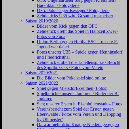
Ü35: Ungefährdeter Sieg gegen Kremmen /
Bärenklau / Fotogalerie
Ü35: Pokalsieger-Besieger / Fotogalerie
Zehdenicks Ü35 wird Gesamtkreismeister
Saison 2019/2020
Bilder vom Kick gegen den OFC
Zehdenick dreht das Spiel in Halbzeit Zwei /
Fotos von Fupa
Union Berlin gegen Hertha BSC – unsere F-
Jugend war dabei
Fotos unserer Ü35 – Spiele gegen Hennigsdorf
und Friedrichsthal
Zehdenick erobert die Tabellenspitze / Bericht
des Sportbuzzers / Fotos vom Verein
Saison 2020/2021
Die Bilder vom Pokalspiel sind online
Saison 2021/2022
Spiel gegen Miersdorf/Zeuthen (Fotos)
Spielberichte unserer Junioren / Bilder der B-
Junioren
Sieg unserer Ersten in Eisenhüttenstadt – Fotos
Vereinsbericht zum Spiel der Ersten gegen
Eberswalde / Fotos vom Verein und „Hopping
by Ollmeister“
Da war mehr drin. Knappe Niederlage gegen