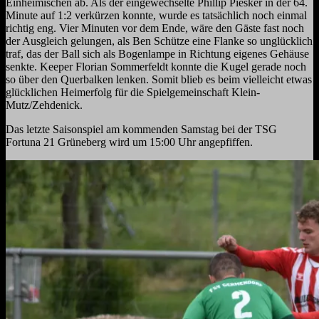
Einheimischen ab. Als der eingewechselte Phillip Piesker in der 64.
Minute auf 1:2 verkürzen konnte, wurde es tatsächlich noch einmal
richtig eng. Vier Minuten vor dem Ende, wäre den Gäste fast noch
der Ausgleich gelungen, als Ben Schütze eine Flanke so unglücklich
traf, das der Ball sich als Bogenlampe in Richtung eigenes Gehäuse
senkte. Keeper Florian Sommerfeldt konnte die Kugel gerade noch
so über den Querbalken lenken. Somit blieb es beim vielleicht etwas
glücklichen Heimerfolg für die Spielgemeinschaft Klein-
Mutz/Zehdenick.
Das letzte Saisonspiel am kommenden Samstag bei der TSG
Fortuna 21 Grüneberg wird um 15:00 Uhr angepfiffen.