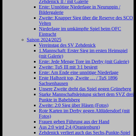
Zehdenick II / mit Galerie
Erste: Unnötige Niederlage in Neuruppin /
Bildergalerie
Zweite: Knapper Sieg über die Reserve des SCO
Velten
Niederlage im umkämpfte Spiel beim OFC
Eintracht
Saison 2024/2025
Vereinstag des SV Zehdenick
1.Mannschaft: Erster Sieg im ersten Heimspiel
(mit Galerie)
Erste: Jede Menge Tore im Derby (mit Galerie)
Zweite: TuS III mit 3:1 besiegt
Erste: Am Ende eine unnötige Niederlage
Erste Halbzeit top, Zweite … / TuS 1896
Sachsenhausen
Unsere Zweite dreht das Spiel gegen Grüneberg
Starke Mannschaftsleistung sichert dem SVZ drei
Punkte in Babelsberg
Zweite: 2:0 Sieg über Häsen (Fotos)
Rote Karten im Derby gegen Altlüdersdorf (mit
Fotos)
Frauen geben Führung aus der Hand
Aus 2:0 wird 2:4 (Oranienburg)
Zehdenick verliert auch das Sechs-Punkte-Spiel