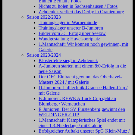
Einheit Bernau / Fotos
Nichts zu holen in Sachsenhausen / Fotos
Zehdenick verliert das Derby in Oranienburg
Saison 2022/2023
Trainingslager in Warnemünde
Trainingslager unserer B-Junioren
Bilder vom 3:1-Erfolg über Seelow
Wandgestaltung Havelsportplatz
1.Mannschaft: Wir können noch gewinnen, mit
Galerie
Saison 2023/2024
Klosterfelde siegt in Zehdenick
A-Junioren starten mit einem 8:0-Erfolg in die
neue Saison
Der OFC Eintracht gewinnt das Oberhavel-
Masters 2024 / mit Galerie
D-Junioren: Lufttechnik-Gransee Hallen-Cup /
mit Galerie
B-Junioren: REWE A.Lück Cup geht an
Blumberg / Werneuchen
E-Junioren: Der SV Fürstenberg gewinnt den
WELDINGER-CUP
1.Mannschaft: Kämpferisches Spiel endet mit
einer 1:3-Niederlage / mit Galerie
Erfolgreicher Auftakt unserer SpG Klein-Mutz /