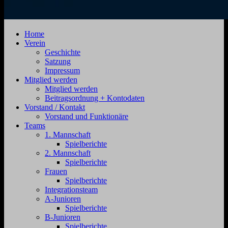
SV
Jahnstraße
Home
Zehdenick
4,
Verein
1920
16792
Geschichte
e.V.
Zehdenick
Satzung
Impressum
Mitglied werden
Mitglied werden
Beitragsordnung + Kontodaten
Vorstand / Kontakt
Vorstand und Funktionäre
Teams
1. Mannschaft
Spielberichte
2. Mannschaft
Spielberichte
Frauen
Spielberichte
Integrationsteam
A-Junioren
Spielberichte
B-Junioren
Spielberichte