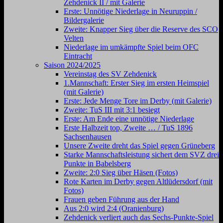
Zehdenick II / mit Galerie
Erste: Unnötige Niederlage in Neuruppin /
Bildergalerie
Zweite: Knapper Sieg über die Reserve des SCO
Velten
Niederlage im umkämpfte Spiel beim OFC
Eintracht
Saison 2024/2025
Vereinstag des SV Zehdenick
1.Mannschaft: Erster Sieg im ersten Heimspiel
(mit Galerie)
Erste: Jede Menge Tore im Derby (mit Galerie)
Zweite: TuS III mit 3:1 besiegt
Erste: Am Ende eine unnötige Niederlage
Erste Halbzeit top, Zweite … / TuS 1896
Sachsenhausen
Unsere Zweite dreht das Spiel gegen Grüneberg
Starke Mannschaftsleistung sichert dem SVZ drei
Punkte in Babelsberg
Zweite: 2:0 Sieg über Häsen (Fotos)
Rote Karten im Derby gegen Altlüdersdorf (mit
Fotos)
Frauen geben Führung aus der Hand
Aus 2:0 wird 2:4 (Oranienburg)
Zehdenick verliert auch das Sechs-Punkte-Spiel