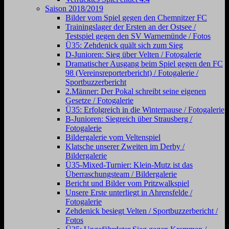
Saison 2018/2019
Bilder vom Spiel gegen den Chemnitzer FC
Trainingslager der Ersten an der Ostsee /
Testspiel gegen den SV Warnemünde / Fotos
Ü35: Zehdenick quält sich zum Sieg
D-Junioren: Sieg über Velten / Fotogalerie
Dramatischer Ausgang beim Spiel gegen den FC
98 (Vereinsreporterbericht) / Fotogalerie /
Sportbuzzerbericht
2.Männer: Der Pokal schreibt seine eigenen
Gesetze / Fotogalerie
Ü35: Erfolgreich in die Winterpause / Fotogalerie
B-Junioren: Siegreich über Strausberg /
Fotogalerie
Bildergalerie vom Veltenspiel
Klatsche unserer Zweiten im Derby /
Bildergalerie
Ü35-Mixed-Turnier: Klein-Mutz ist das
Überraschungsteam / Bildergalerie
Bericht und Bilder vom Pritzwalkspiel
Unsere Erste unterliegt in Ahrensfelde /
Fotogalerie
Zehdenick besiegt Velten / Sportbuzzerbericht /
Fotos