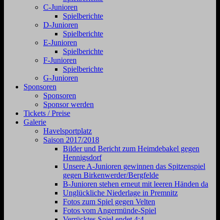
C-Junioren
Spielberichte
D-Junioren
Spielberichte
E-Junioren
Spielberichte
F-Junioren
Spielberichte
G-Junioren
Sponsoren
Sponsoren
Sponsor werden
Tickets / Preise
Galerie
Havelsportplatz
Saison 2017/2018
Bilder und Bericht zum Heimdebakel gegen
Hennigsdorf
Unsere A-Junioren gewinnen das Spitzenspiel
gegen Birkenwerder/Bergfelde
B-Junioren stehen erneut mit leeren Händen da
Unglückliche Niederlage in Premnitz
Fotos zum Spiel gegen Velten
Fotos vom Angermünde-Spiel
Verrücktes Spiel endet 4:4