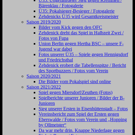
Ü35: Ungefährdeter Sieg gegen Kremmen /
Bärenklau / Fotogalerie
Ü35: Pokalsieger-Besieger / Fotogalerie
Zehdenicks Ü35 wird Gesamtkreismeister
Saison 2019/2020
Bilder vom Kick gegen den OFC
Zehdenick dreht das Spiel in Halbzeit Zwei /
Fotos von Fupa
Union Berlin gegen Hertha BSC – unsere F-
Jugend war dabei
Fotos unserer Ü35 – Spiele gegen Hennigsdorf
und Friedrichsthal
Zehdenick erobert die Tabellenspitze / Bericht
des Sportbuzzers / Fotos vom Verein
Saison 2020/2021
Die Bilder vom Pokalspiel sind online
Saison 2021/2022
Spiel gegen Miersdorf/Zeuthen (Fotos)
Spielberichte unserer Junioren / Bilder der B-
Junioren
Sieg unserer Ersten in Eisenhüttenstadt – Fotos
Vereinsbericht zum Spiel der Ersten gegen
Eberswalde / Fotos vom Verein und „Hopping
by Ollmeister“
Da war mehr drin. Knappe Niederlage gegen