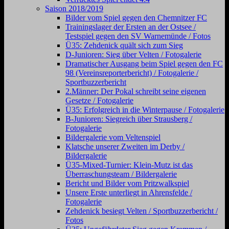
Saison 2018/2019
Bilder vom Spiel gegen den Chemnitzer FC
Trainingslager der Ersten an der Ostsee /
Testspiel gegen den SV Warnemünde / Fotos
Ü35: Zehdenick quält sich zum Sieg
D-Junioren: Sieg über Velten / Fotogalerie
Dramatischer Ausgang beim Spiel gegen den FC
98 (Vereinsreporterbericht) / Fotogalerie /
Sportbuzzerbericht
2.Männer: Der Pokal schreibt seine eigenen
Gesetze / Fotogalerie
Ü35: Erfolgreich in die Winterpause / Fotogalerie
B-Junioren: Siegreich über Strausberg /
Fotogalerie
Bildergalerie vom Veltenspiel
Klatsche unserer Zweiten im Derby /
Bildergalerie
Ü35-Mixed-Turnier: Klein-Mutz ist das
Überraschungsteam / Bildergalerie
Bericht und Bilder vom Pritzwalkspiel
Unsere Erste unterliegt in Ahrensfelde /
Fotogalerie
Zehdenick besiegt Velten / Sportbuzzerbericht /
Fotos