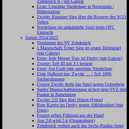
Zehdenick II / mit Galerie
Erste: Unnötige Niederlage in Neuruppin /
Bildergalerie
Zweite: Knapper Sieg über die Reserve des SCO
Velten
Niederlage im umkämpfte Spiel beim OFC
Eintracht
Saison 2024/2025
Vereinstag des SV Zehdenick
1.Mannschaft: Erster Sieg im ersten Heimspiel
(mit Galerie)
Erste: Jede Menge Tore im Derby (mit Galerie)
Zweite: TuS III mit 3:1 besiegt
Erste: Am Ende eine unnötige Niederlage
Erste Halbzeit top, Zweite … / TuS 1896
Sachsenhausen
Unsere Zweite dreht das Spiel gegen Grüneberg
Starke Mannschaftsleistung sichert dem SVZ drei
Punkte in Babelsberg
Zweite: 2:0 Sieg über Häsen (Fotos)
Rote Karten im Derby gegen Altlüdersdorf (mit
Fotos)
Frauen geben Führung aus der Hand
Aus 2:0 wird 2:4 (Oranienburg)
Zehdenick verliert auch das Sechs-Punkte-Spiel