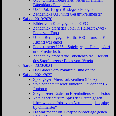
Ü35: Ungefährdeter Sieg gegen Kremmen /
Bärenklau / Fotogalerie
Ü35: Pokalsieger-Besieger / Fotogalerie
Zehdenicks Ü35 wird Gesamtkreismeister
Saison 2019/2020
Bilder vom Kick gegen den OFC
Zehdenick dreht das Spiel in Halbzeit Zwei /
Fotos von Fupa
Union Berlin gegen Hertha BSC – unsere F-
Jugend war dabei
Fotos unserer Ü35 – Spiele gegen Hennigsdorf
und Friedrichsthal
Zehdenick erobert die Tabellenspitze / Bericht
des Sportbuzzers / Fotos vom Verein
Saison 2020/2021
Die Bilder vom Pokalspiel sind online
Saison 2021/2022
Spiel gegen Miersdorf/Zeuthen (Fotos)
Spielberichte unserer Junioren / Bilder der B-
Junioren
Sieg unserer Ersten in Eisenhüttenstadt – Fotos
Vereinsbericht zum Spiel der Ersten gegen
Eberswalde / Fotos vom Verein und „Hopping
by Ollmeister“
Da war mehr drin. Knappe Niederlage gegen