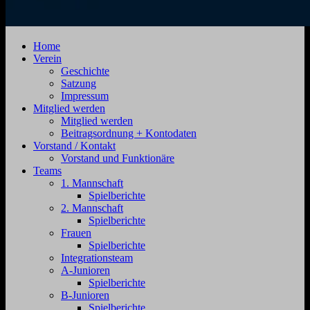
SV
Jahnstraße
Home
Zehdenick
4,
Verein
1920
16792
Geschichte
e.V.
Zehdenick
Satzung
Impressum
Mitglied werden
Mitglied werden
Beitragsordnung + Kontodaten
Vorstand / Kontakt
Vorstand und Funktionäre
Teams
1. Mannschaft
Spielberichte
2. Mannschaft
Spielberichte
Frauen
Spielberichte
Integrationsteam
A-Junioren
Spielberichte
B-Junioren
Spielberichte