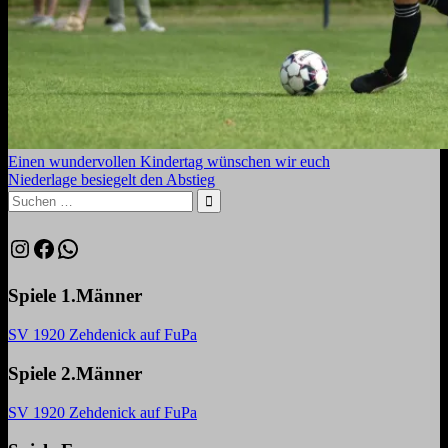
Beitragsnavigation
Vorheriger
Einen wundervollen Kindertag wünschen wir euch
Beitrag:
Nächster
Niederlage besiegelt den Abstieg
Beitrag:
Suchen
nach:
Suchen
Instagram
Facebook
WhatsApp
Spiele 1.Männer
SV 1920 Zehdenick auf FuPa
Spiele 2.Männer
SV 1920 Zehdenick auf FuPa