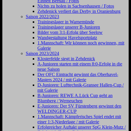
Einheit Bernau / Fotos
Nichts zu holen in Sachsenhausen / Fotos
Zehdenick verliert das Derby in Oranienburg
Saison 2022/2023
Trainingslager in Warnemünde
Trainingslager unserer B-Junioren
Bilder vom 3:1-Erfolg über Seelow
Wandgestaltung Havelsportplatz
1.Mannschaft: Wir können noch gewinnen, mit
Galerie
Saison 2023/2024
Klosterfelde siegt in Zehdenick
A-Junioren starten mit einem 8:0-Erfolg in die
neue Saison
Der OFC Eintracht gewinnt das Oberhavel-
Masters 2024 / mit Galerie
D-Junioren: Lufttechnik-Gransee Hallen-Cup /
mit Galerie
B-Junioren: REWE A.Lück Cup geht an
Blumberg / Werneuchen
E-Junioren: Der SV Fürstenberg gewinnt den
WELDINGER-CUP
1.Mannschaft: Kämpferisches Spiel endet mit
einer 1:3-Niederlage / mit Galerie
Erfolgreicher Auftakt unserer SpG Klein-Mutz /