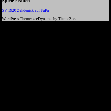
Spiele Frauen
SV 1920 Zehdenick auf FuPa
WordPress Theme: zeeDynamic by ThemeZee.