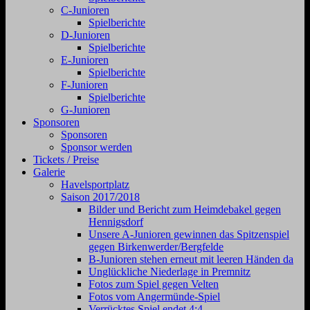
C-Junioren
Spielberichte
D-Junioren
Spielberichte
E-Junioren
Spielberichte
F-Junioren
Spielberichte
G-Junioren
Sponsoren
Sponsoren
Sponsor werden
Tickets / Preise
Galerie
Havelsportplatz
Saison 2017/2018
Bilder und Bericht zum Heimdebakel gegen
Hennigsdorf
Unsere A-Junioren gewinnen das Spitzenspiel
gegen Birkenwerder/Bergfelde
B-Junioren stehen erneut mit leeren Händen da
Unglückliche Niederlage in Premnitz
Fotos zum Spiel gegen Velten
Fotos vom Angermünde-Spiel
Verrücktes Spiel endet 4:4