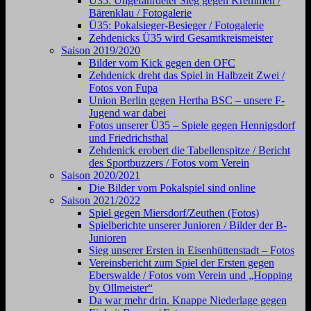
Ü35: Ungefährdeter Sieg gegen Kremmen /
Bärenklau / Fotogalerie
Ü35: Pokalsieger-Besieger / Fotogalerie
Zehdenicks Ü35 wird Gesamtkreismeister
Saison 2019/2020
Bilder vom Kick gegen den OFC
Zehdenick dreht das Spiel in Halbzeit Zwei /
Fotos von Fupa
Union Berlin gegen Hertha BSC – unsere F-
Jugend war dabei
Fotos unserer Ü35 – Spiele gegen Hennigsdorf
und Friedrichsthal
Zehdenick erobert die Tabellenspitze / Bericht
des Sportbuzzers / Fotos vom Verein
Saison 2020/2021
Die Bilder vom Pokalspiel sind online
Saison 2021/2022
Spiel gegen Miersdorf/Zeuthen (Fotos)
Spielberichte unserer Junioren / Bilder der B-
Junioren
Sieg unserer Ersten in Eisenhüttenstadt – Fotos
Vereinsbericht zum Spiel der Ersten gegen
Eberswalde / Fotos vom Verein und „Hopping
by Ollmeister“
Da war mehr drin. Knappe Niederlage gegen