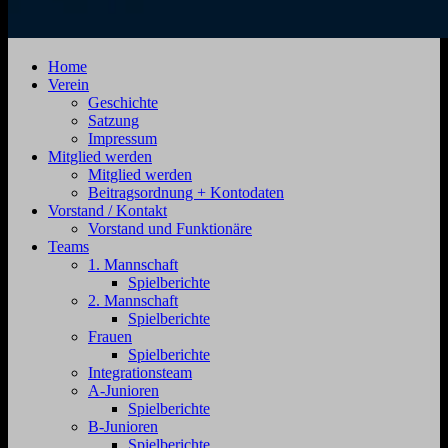
SV
Jahnstraße
Home
Zehdenick
4,
Verein
1920
16792
Geschichte
e.V.
Zehdenick
Satzung
Impressum
Mitglied werden
Mitglied werden
Beitragsordnung + Kontodaten
Vorstand / Kontakt
Vorstand und Funktionäre
Teams
1. Mannschaft
Spielberichte
2. Mannschaft
Spielberichte
Frauen
Spielberichte
Integrationsteam
A-Junioren
Spielberichte
B-Junioren
Spielberichte