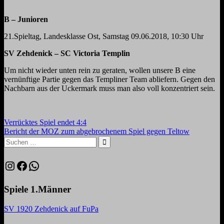
B – Junioren
21.Spieltag, Landesklasse Ost, Samstag 09.06.2018, 10:30 Uhr
SV Zehdenick – SC Victoria Templin
Um nicht wieder unten rein zu geraten, wollen unsere B eine
vernünftige Partie gegen das Templiner Team abliefern. Gegen den
Nachbarn aus der Uckermark muss man also voll konzentriert sein.
Beitragsnavigation
Vorheriger
Verrücktes Spiel endet 4:4
Beitrag:
Nächster
Bericht der MOZ zum abgebrochenem Spiel gegen Teltow
Beitrag:
Suchen
nach:
Suchen
Instagram
Facebook
WhatsApp
Spiele 1.Männer
SV 1920 Zehdenick auf FuPa