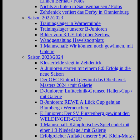
Einheit Bernau / Fotos
Nichts zu holen in Sachsenhausen / Fotos
Zehdenick verliert das Derby in Oranienburg
Saison 2022/2023
Trainingslager in Warnemünde
Trainingslager unserer B-Junioren
Bilder vom 3:1-Erfolg über Seelow
Wandgestaltung Havelsportplatz
1.Mannschaft: Wir können noch gewinnen, mit
Galerie
Saison 2023/2024
Klosterfelde siegt in Zehdenick
A-Junioren starten mit einem 8:0-Erfolg in die
neue Saison
Der OFC Eintracht gewinnt das Oberhavel-
Masters 2024 / mit Galerie
D-Junioren: Lufttechnik-Gransee Hallen-Cup /
mit Galerie
B-Junioren: REWE A.Lück Cup geht an
Blumberg / Werneuchen
E-Junioren: Der SV Fürstenberg gewinnt den
WELDINGER-CUP
1.Mannschaft: Kämpferisches Spiel endet mit
einer 1:3-Niederlage / mit Galerie
Erfolgreicher Auftakt unserer SpG Klein-Mutz /