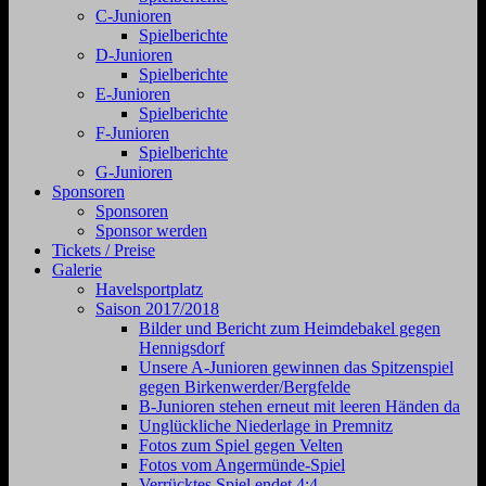
C-Junioren
Spielberichte
D-Junioren
Spielberichte
E-Junioren
Spielberichte
F-Junioren
Spielberichte
G-Junioren
Sponsoren
Sponsoren
Sponsor werden
Tickets / Preise
Galerie
Havelsportplatz
Saison 2017/2018
Bilder und Bericht zum Heimdebakel gegen
Hennigsdorf
Unsere A-Junioren gewinnen das Spitzenspiel
gegen Birkenwerder/Bergfelde
B-Junioren stehen erneut mit leeren Händen da
Unglückliche Niederlage in Premnitz
Fotos zum Spiel gegen Velten
Fotos vom Angermünde-Spiel
Verrücktes Spiel endet 4:4