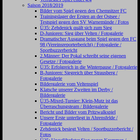
Saison 2018/2019
Bilder vom Spiel gegen den Chemnitzer FC
Trainingslager der Ersten an der Ostsee /
Testspiel gegen den SV Warnemünde / Fotos
Ü35: Zehdenick quält sich zum Sieg
D-Junioren: Sieg über Velten / Fotogalerie
Dramatischer Ausgang beim Spiel gegen den FC
98 (Vereinsreporterbericht) / Fotogalerie /
Sportbuzzerbericht
2.Männer: Der Pokal schreibt seine eigenen
Gesetze / Fotogalerie
Ü35: Erfolgreich in die Winterpause / Fotogalerie
B-Junioren: Siegreich über Strausberg /
Fotogalerie
Bildergalerie vom Veltenspiel
Klatsche unserer Zweiten im Derby /
Bildergalerie
Ü35-Mixed-Turnier: Klein-Mutz ist das
Überraschungsteam / Bildergalerie
Bericht und Bilder vom Pritzwalkspiel
Unsere Erste unterliegt in Ahrensfelde /
Fotogalerie
Zehdenick besiegt Velten / Sportbuzzerbericht /
Fotos