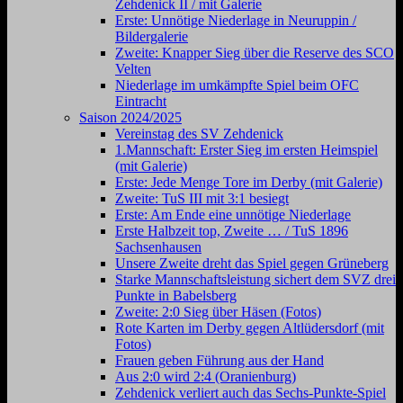
Zehdenick II / mit Galerie
Erste: Unnötige Niederlage in Neuruppin /
Bildergalerie
Zweite: Knapper Sieg über die Reserve des SCO
Velten
Niederlage im umkämpfte Spiel beim OFC
Eintracht
Saison 2024/2025
Vereinstag des SV Zehdenick
1.Mannschaft: Erster Sieg im ersten Heimspiel
(mit Galerie)
Erste: Jede Menge Tore im Derby (mit Galerie)
Zweite: TuS III mit 3:1 besiegt
Erste: Am Ende eine unnötige Niederlage
Erste Halbzeit top, Zweite … / TuS 1896
Sachsenhausen
Unsere Zweite dreht das Spiel gegen Grüneberg
Starke Mannschaftsleistung sichert dem SVZ drei
Punkte in Babelsberg
Zweite: 2:0 Sieg über Häsen (Fotos)
Rote Karten im Derby gegen Altlüdersdorf (mit
Fotos)
Frauen geben Führung aus der Hand
Aus 2:0 wird 2:4 (Oranienburg)
Zehdenick verliert auch das Sechs-Punkte-Spiel