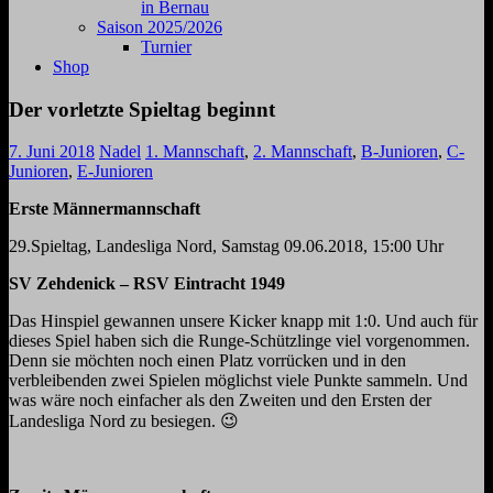
in Bernau
Saison 2025/2026
Turnier
Shop
Der vorletzte Spieltag beginnt
7. Juni 2018
Nadel
1. Mannschaft
,
2. Mannschaft
,
B-Junioren
,
C-
Junioren
,
E-Junioren
Erste Männermannschaft
29.Spieltag, Landesliga Nord, Samstag 09.06.2018, 15:00 Uhr
SV Zehdenick – RSV Eintracht 1949
Das Hinspiel gewannen unsere Kicker knapp mit 1:0. Und auch für
dieses Spiel haben sich die Runge-Schützlinge viel vorgenommen.
Denn sie möchten noch einen Platz vorrücken und in den
verbleibenden zwei Spielen möglichst viele Punkte sammeln. Und
was wäre noch einfacher als den Zweiten und den Ersten der
Landesliga Nord zu besiegen. 😉