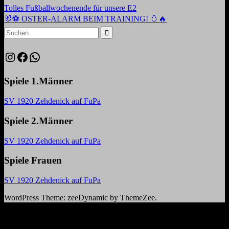
Beitragsnavigation
Vorheriger
Tolles Fußballwochenende für unsere E2
Beitrag:
Nächster
🐰⚽️ OSTER-ALARM BEIM TRAINING! 🥚🔥
Beitrag:
Suchen
nach:
Suchen
Instagram
Facebook
WhatsApp
Spiele 1.Männer
SV 1920 Zehdenick auf FuPa
Spiele 2.Männer
SV 1920 Zehdenick auf FuPa
Spiele Frauen
SV 1920 Zehdenick auf FuPa
WordPress Theme: zeeDynamic by ThemeZee.