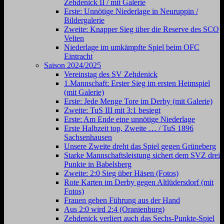
Zehdenick II / mit Galerie
Erste: Unnötige Niederlage in Neuruppin /
Bildergalerie
Zweite: Knapper Sieg über die Reserve des SCO
Velten
Niederlage im umkämpfte Spiel beim OFC
Eintracht
Saison 2024/2025
Vereinstag des SV Zehdenick
1.Mannschaft: Erster Sieg im ersten Heimspiel
(mit Galerie)
Erste: Jede Menge Tore im Derby (mit Galerie)
Zweite: TuS III mit 3:1 besiegt
Erste: Am Ende eine unnötige Niederlage
Erste Halbzeit top, Zweite … / TuS 1896
Sachsenhausen
Unsere Zweite dreht das Spiel gegen Grüneberg
Starke Mannschaftsleistung sichert dem SVZ drei
Punkte in Babelsberg
Zweite: 2:0 Sieg über Häsen (Fotos)
Rote Karten im Derby gegen Altlüdersdorf (mit
Fotos)
Frauen geben Führung aus der Hand
Aus 2:0 wird 2:4 (Oranienburg)
Zehdenick verliert auch das Sechs-Punkte-Spiel