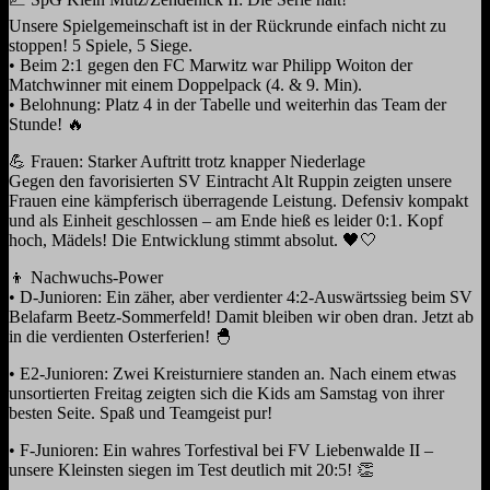
Unsere Spielgemeinschaft ist in der Rückrunde einfach nicht zu
stoppen! 5 Spiele, 5 Siege.
• Beim 2:1 gegen den FC Marwitz war Philipp Woiton der
Matchwinner mit einem Doppelpack (4. & 9. Min).
• Belohnung: Platz 4 in der Tabelle und weiterhin das Team der
Stunde! 🔥
💪 Frauen: Starker Auftritt trotz knapper Niederlage
Gegen den favorisierten SV Eintracht Alt Ruppin zeigten unsere
Frauen eine kämpferisch überragende Leistung. Defensiv kompakt
und als Einheit geschlossen – am Ende hieß es leider 0:1. Kopf
hoch, Mädels! Die Entwicklung stimmt absolut. 🖤🤍
👦 Nachwuchs-Power
• D-Junioren: Ein zäher, aber verdienter 4:2-Auswärtssieg beim SV
Belafarm Beetz-Sommerfeld! Damit bleiben wir oben dran. Jetzt ab
in die verdienten Osterferien! 🐣
• E2-Junioren: Zwei Kreisturniere standen an. Nach einem etwas
unsortierten Freitag zeigten sich die Kids am Samstag von ihrer
besten Seite. Spaß und Teamgeist pur!
• F-Junioren: Ein wahres Torfestival bei FV Liebenwalde II –
unsere Kleinsten siegen im Test deutlich mit 20:5! 👏