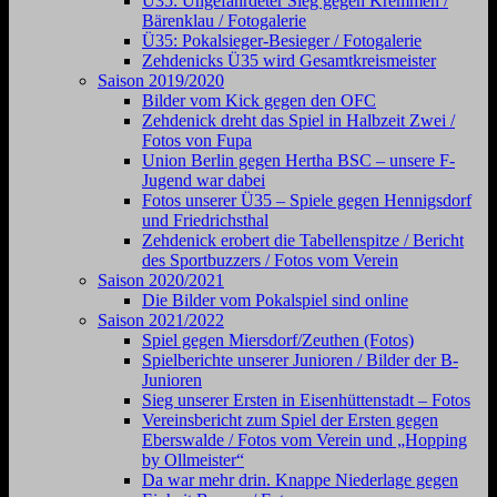
Ü35: Ungefährdeter Sieg gegen Kremmen /
Bärenklau / Fotogalerie
Ü35: Pokalsieger-Besieger / Fotogalerie
Zehdenicks Ü35 wird Gesamtkreismeister
Saison 2019/2020
Bilder vom Kick gegen den OFC
Zehdenick dreht das Spiel in Halbzeit Zwei /
Fotos von Fupa
Union Berlin gegen Hertha BSC – unsere F-
Jugend war dabei
Fotos unserer Ü35 – Spiele gegen Hennigsdorf
und Friedrichsthal
Zehdenick erobert die Tabellenspitze / Bericht
des Sportbuzzers / Fotos vom Verein
Saison 2020/2021
Die Bilder vom Pokalspiel sind online
Saison 2021/2022
Spiel gegen Miersdorf/Zeuthen (Fotos)
Spielberichte unserer Junioren / Bilder der B-
Junioren
Sieg unserer Ersten in Eisenhüttenstadt – Fotos
Vereinsbericht zum Spiel der Ersten gegen
Eberswalde / Fotos vom Verein und „Hopping
by Ollmeister“
Da war mehr drin. Knappe Niederlage gegen