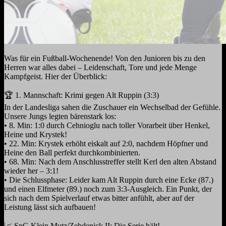
Was für ein Fußball-Wochenende! Von den Junioren bis zu den
Herren war alles dabei – Leidenschaft, Tore und jede Menge
Kampfgeist. Hier der Überblick:
🏆 1. Mannschaft: Krimi gegen Alt Ruppin (3:3)
In der Landesliga sahen die Zuschauer ein Wechselbad der Gefühle.
Unsere Jungs legten bärenstark los:
• 8. Min: 1:0 durch Cehnioglu nach toller Vorarbeit über Henkel,
Heine und Krystek!
• 22. Min: Krystek erhöht eiskalt auf 2:0, nachdem Höpfner und
Heine den Ball perfekt durchkombinierten.
• 68. Min: Nach dem Anschlusstreffer stellt Kerl den alten Abstand
wieder her – 3:1!
• Die Schlussphase: Leider kam Alt Ruppin durch eine Ecke (87.)
und einen Elfmeter (89.) noch zum 3:3-Ausgleich. Ein Punkt, der
sich nach dem Spielverlauf etwas bitter anfühlt, aber auf der
Leistung lässt sich aufbauen!
📈 SpG Klein Mutz/Zehdenick II: Die Serie hält!