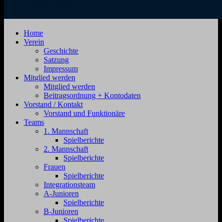
SV
Jahnstraße
Home
Zehdenick
4,
Verein
1920
16792
Geschichte
e.V.
Zehdenick
Satzung
Impressum
Mitglied werden
Mitglied werden
Beitragsordnung + Kontodaten
Vorstand / Kontakt
Vorstand und Funktionäre
Teams
1. Mannschaft
Spielberichte
2. Mannschaft
Spielberichte
Frauen
Spielberichte
Integrationsteam
A-Junioren
Spielberichte
B-Junioren
Spielberichte