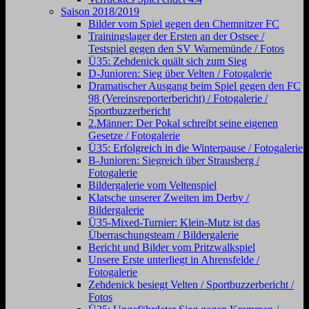
Saison 2018/2019
Bilder vom Spiel gegen den Chemnitzer FC
Trainingslager der Ersten an der Ostsee /
Testspiel gegen den SV Warnemünde / Fotos
Ü35: Zehdenick quält sich zum Sieg
D-Junioren: Sieg über Velten / Fotogalerie
Dramatischer Ausgang beim Spiel gegen den FC
98 (Vereinsreporterbericht) / Fotogalerie /
Sportbuzzerbericht
2.Männer: Der Pokal schreibt seine eigenen
Gesetze / Fotogalerie
Ü35: Erfolgreich in die Winterpause / Fotogalerie
B-Junioren: Siegreich über Strausberg /
Fotogalerie
Bildergalerie vom Veltenspiel
Klatsche unserer Zweiten im Derby /
Bildergalerie
Ü35-Mixed-Turnier: Klein-Mutz ist das
Überraschungsteam / Bildergalerie
Bericht und Bilder vom Pritzwalkspiel
Unsere Erste unterliegt in Ahrensfelde /
Fotogalerie
Zehdenick besiegt Velten / Sportbuzzerbericht /
Fotos