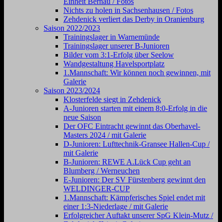
Einheit Bernau / Fotos
Nichts zu holen in Sachsenhausen / Fotos
Zehdenick verliert das Derby in Oranienburg
Saison 2022/2023
Trainingslager in Warnemünde
Trainingslager unserer B-Junioren
Bilder vom 3:1-Erfolg über Seelow
Wandgestaltung Havelsportplatz
1.Mannschaft: Wir können noch gewinnen, mit
Galerie
Saison 2023/2024
Klosterfelde siegt in Zehdenick
A-Junioren starten mit einem 8:0-Erfolg in die
neue Saison
Der OFC Eintracht gewinnt das Oberhavel-
Masters 2024 / mit Galerie
D-Junioren: Lufttechnik-Gransee Hallen-Cup /
mit Galerie
B-Junioren: REWE A.Lück Cup geht an
Blumberg / Werneuchen
E-Junioren: Der SV Fürstenberg gewinnt den
WELDINGER-CUP
1.Mannschaft: Kämpferisches Spiel endet mit
einer 1:3-Niederlage / mit Galerie
Erfolgreicher Auftakt unserer SpG Klein-Mutz /