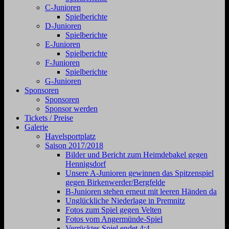
C-Junioren
Spielberichte
D-Junioren
Spielberichte
E-Junioren
Spielberichte
F-Junioren
Spielberichte
G-Junioren
Sponsoren
Sponsoren
Sponsor werden
Tickets / Preise
Galerie
Havelsportplatz
Saison 2017/2018
Bilder und Bericht zum Heimdebakel gegen
Hennigsdorf
Unsere A-Junioren gewinnen das Spitzenspiel
gegen Birkenwerder/Bergfelde
B-Junioren stehen erneut mit leeren Händen da
Unglückliche Niederlage in Premnitz
Fotos zum Spiel gegen Velten
Fotos vom Angermünde-Spiel
Verrücktes Spiel endet 4:4