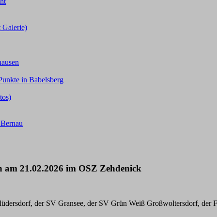
ht
 Galerie)
hausen
Punkte in Babelsberg
tos)
n Bernau
n am 21.02.2026 im OSZ Zehdenick
tlüdersdorf, der SV Gransee, der SV Grün Weiß Großwoltersdorf, der 