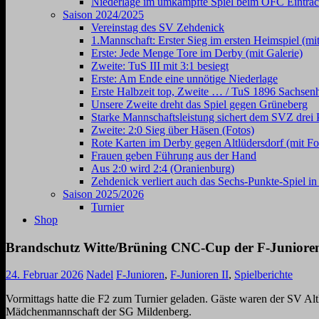
Niederlage im umkämpfte Spiel beim OFC Eintrac
Saison 2024/2025
Vereinstag des SV Zehdenick
1.Mannschaft: Erster Sieg im ersten Heimspiel (mit
Erste: Jede Menge Tore im Derby (mit Galerie)
Zweite: TuS III mit 3:1 besiegt
Erste: Am Ende eine unnötige Niederlage
Erste Halbzeit top, Zweite … / TuS 1896 Sachsen
Unsere Zweite dreht das Spiel gegen Grüneberg
Starke Mannschaftsleistung sichert dem SVZ drei 
Zweite: 2:0 Sieg über Häsen (Fotos)
Rote Karten im Derby gegen Altlüdersdorf (mit Fo
Frauen geben Führung aus der Hand
Aus 2:0 wird 2:4 (Oranienburg)
Zehdenick verliert auch das Sechs-Punkte-Spiel i
Saison 2025/2026
Turnier
Shop
Brandschutz Witte/Brüning CNC-Cup der F-Juniore
24. Februar 2026
Nadel
F-Junioren
,
F-Junioren II
,
Spielberichte
Vormittags hatte die F2 zum Turnier geladen. Gäste waren der SV Al
Mädchenmannschaft der SG Mildenberg.