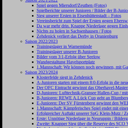
Saison 2021/2022
Spiel gegen Miersdorf/Zeuthen (Fotos)
Spielberichte unserer Junioren / Bilder der B-Juni
Sieg unserer Ersten in Eisenhüttenstadt – Fotos
Vereinsbericht zum Spiel der Ersten gegen Ebersw
Da war mehr drin. Knappe Niederlage gegen Einhe
Nichts zu holen in Sachsenhausen / Fotos
Zehdenick verliert das Derby in Oranienburg
Saison 2022/2023
Trainingslager in Warnemünde
Trainingslager unserer B-Junioren
Bilder vom 3:1-Erfolg über Seelow
Wandgestaltung Havelsportplatz
1.Mannschaft: Wir können noch gewinnen, mit Gal
Saison 2023/2024
Klosterfelde siegt in Zehdenick
A-Junioren starten mit einem 8:0-Erfolg in die neu
Der OFC Eintracht gewinnt das Oberhavel-Masters
D-Junioren: Lufttechnik-Gransee Hallen-Cup / mit
B-Junioren: REWE A.Lück Cup geht an Blumber
E-Junioren: Der SV Fürstenberg gewinnt den
1.Mannschaft: Kämpferisches Spiel endet mit einer
Erfolgreicher Auftakt unserer SpG Klein-Mutz / Ze
Erste: Unnötige Niederlage in Neuruppin / Bilderg
Zweite: Knapper Sieg über die Reserve des SCO V