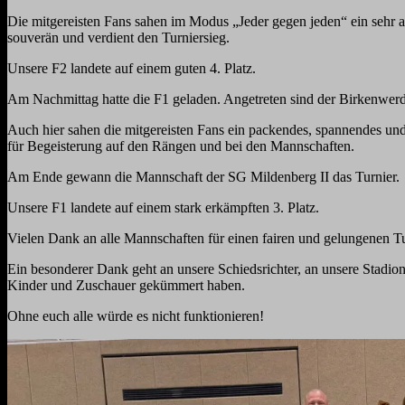
Die mitgereisten Fans sahen im Modus „Jeder gegen jeden“ ein sehr a
souverän und verdient den Turniersieg.
Unsere F2 landete auf einem guten 4. Platz.
Am Nachmittag hatte die F1 geladen. Angetreten sind der Birkenwer
Auch hier sahen die mitgereisten Fans ein packendes, spannendes u
für Begeisterung auf den Rängen und bei den Mannschaften.
Am Ende gewann die Mannschaft der SG Mildenberg II das Turnier.
Unsere F1 landete auf einem stark erkämpften 3. Platz.
Vielen Dank an alle Mannschaften für einen fairen und gelungenen Tu
Ein besonderer Dank geht an unsere Schiedsrichter, an unsere Stadion
Kinder und Zuschauer gekümmert haben.
Ohne euch alle würde es nicht funktionieren!