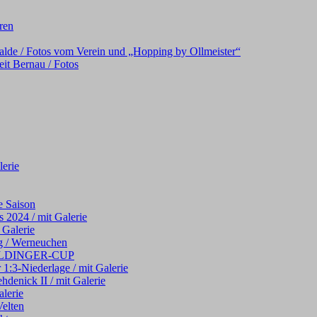
oren
alde / Fotos vom Verein und „Hopping by Ollmeister“
it Bernau / Fotos
erie
e Saison
 2024 / mit Galerie
 Galerie
g / Werneuchen
 WELDINGER-CUP
 1:3-Niederlage / mit Galerie
hdenick II / mit Galerie
alerie
elten