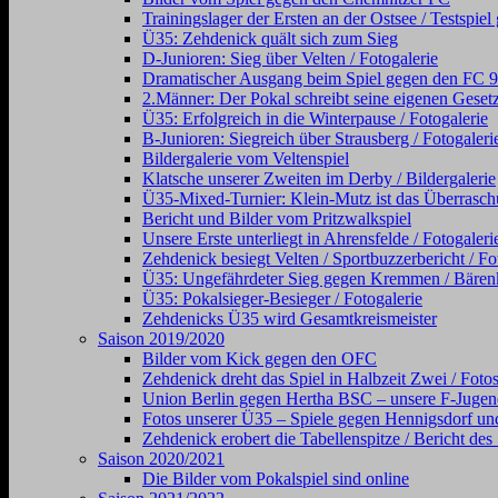
Trainingslager der Ersten an der Ostsee / Testsp
Ü35: Zehdenick quält sich zum Sieg
D-Junioren: Sieg über Velten / Fotogalerie
Dramatischer Ausgang beim Spiel gegen den FC 98 (
2.Männer: Der Pokal schreibt seine eigenen Gesetz
Ü35: Erfolgreich in die Winterpause / Fotogalerie
B-Junioren: Siegreich über Strausberg / Fotogaleri
Bildergalerie vom Veltenspiel
Klatsche unserer Zweiten im Derby / Bildergalerie
Ü35-Mixed-Turnier: Klein-Mutz ist das Überraschu
Bericht und Bilder vom Pritzwalkspiel
Unsere Erste unterliegt in Ahrensfelde / Fotogaleri
Zehdenick besiegt Velten / Sportbuzzerbericht / Fo
Ü35: Ungefährdeter Sieg gegen Kremmen / Bärenkl
Ü35: Pokalsieger-Besieger / Fotogalerie
Zehdenicks Ü35 wird Gesamtkreismeister
Saison 2019/2020
Bilder vom Kick gegen den OFC
Zehdenick dreht das Spiel in Halbzeit Zwei / Foto
Union Berlin gegen Hertha BSC – unsere F-Jugen
Fotos unserer Ü35 – Spiele gegen Hennigsdorf und
Zehdenick erobert die Tabellenspitze / Bericht de
Saison 2020/2021
Die Bilder vom Pokalspiel sind online