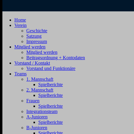
SV
Jahnstraße
Home
Zehdenick
4,
Verein
1920
16792
Geschichte
e.V.
Zehdenick
Satzung
Impressum
Mitglied werden
Mitglied werden
Beitragsordnung + Kontodaten
Vorstand / Kontakt
Vorstand und Funktionäre
Teams
1. Mannschaft
Spielberichte
2. Mannschaft
Spielberichte
Frauen
Spielberichte
Integrationsteam
A-Junioren
Spielberichte
B-Junioren
Spielberichte