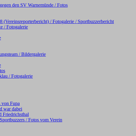
iel gegen den SV Warnemünde / Fotos
Vereinsreporterbericht) / Fotogalerie / Sportbuzzerbericht
e / Fotogalerie
e
ngsteam / Bildergalerie
e
tos
au / Fotogalerie
s von Fupa
d war dabei
 Friedrichsthal
s Sportbuzzers / Fotos vom Verein