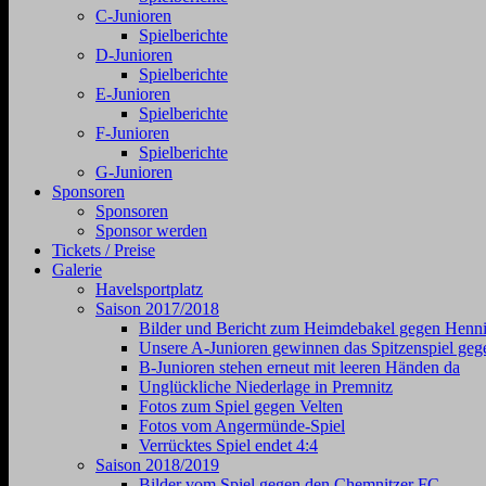
C-Junioren
Spielberichte
D-Junioren
Spielberichte
E-Junioren
Spielberichte
F-Junioren
Spielberichte
G-Junioren
Sponsoren
Sponsoren
Sponsor werden
Tickets / Preise
Galerie
Havelsportplatz
Saison 2017/2018
Bilder und Bericht zum Heimdebakel gegen Henni
Unsere A-Junioren gewinnen das Spitzenspiel geg
B-Junioren stehen erneut mit leeren Händen da
Unglückliche Niederlage in Premnitz
Fotos zum Spiel gegen Velten
Fotos vom Angermünde-Spiel
Verrücktes Spiel endet 4:4
Saison 2018/2019
Bilder vom Spiel gegen den Chemnitzer FC