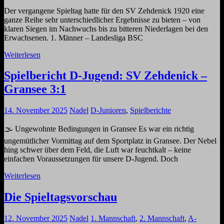
Der vergangene Spieltag hatte für den SV Zehdenick 1920 eine
ganze Reihe sehr unterschiedlicher Ergebnisse zu bieten – von
klaren Siegen im Nachwuchs bis zu bitteren Niederlagen bei den
Erwachsenen. 1. Männer – Landesliga BSC
Weiterlesen
Spielbericht D-Jugend: SV Zehdenick –
Gransee 3:1
14. November 2025
Nadel
D-Junioren
,
Spielberichte
🌫️ Ungewohnte Bedingungen in Gransee Es war ein richtig
ungemütlicher Vormittag auf dem Sportplatz in Gransee. Der Nebel
hing schwer über dem Feld, die Luft war feuchtkalt – keine
einfachen Voraussetzungen für unsere D-Jugend. Doch
Weiterlesen
Die Spieltagsvorschau
12. November 2025
Nadel
1. Mannschaft
,
2. Mannschaft
,
A-