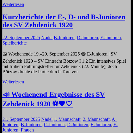
Weiterlesen
Kurzberichte der E-, D- und B-Junioren
des SV Zehdenick 1920
22. September 2025
Nadel
B-Junioren
,
D-Junioren
,
E-Junioren
,
Spielberichte
📅 Wochenende 19.–20. September 2025 🟢 E-Junioren | SV
Zehdenick 1920 – SV Eintracht Bötzow I 1:2 Ein intensives Spiel
mit frühem Führungstreffer für Zehdenick (22. Minute), doch
Bötzow drehte die Partie durch Tore von
Weiterlesen
📣 Wochenend-Ergebnisse des SV
Zehdenick 1920 ⚽️🖤🤍
21. September 2025
Nadel
1. Mannschaft
,
2. Mannschaft
,
A-
Junioren
,
B-Junioren
,
C-Junioren
,
D-Junioren
,
E-Junioren
,
F-
Junioren
,
Frauen