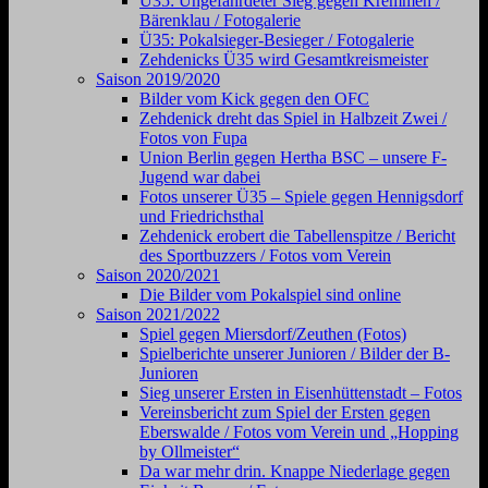
Ü35: Ungefährdeter Sieg gegen Kremmen /
Bärenklau / Fotogalerie
Ü35: Pokalsieger-Besieger / Fotogalerie
Zehdenicks Ü35 wird Gesamtkreismeister
Saison 2019/2020
Bilder vom Kick gegen den OFC
Zehdenick dreht das Spiel in Halbzeit Zwei /
Fotos von Fupa
Union Berlin gegen Hertha BSC – unsere F-
Jugend war dabei
Fotos unserer Ü35 – Spiele gegen Hennigsdorf
und Friedrichsthal
Zehdenick erobert die Tabellenspitze / Bericht
des Sportbuzzers / Fotos vom Verein
Saison 2020/2021
Die Bilder vom Pokalspiel sind online
Saison 2021/2022
Spiel gegen Miersdorf/Zeuthen (Fotos)
Spielberichte unserer Junioren / Bilder der B-
Junioren
Sieg unserer Ersten in Eisenhüttenstadt – Fotos
Vereinsbericht zum Spiel der Ersten gegen
Eberswalde / Fotos vom Verein und „Hopping
by Ollmeister“
Da war mehr drin. Knappe Niederlage gegen