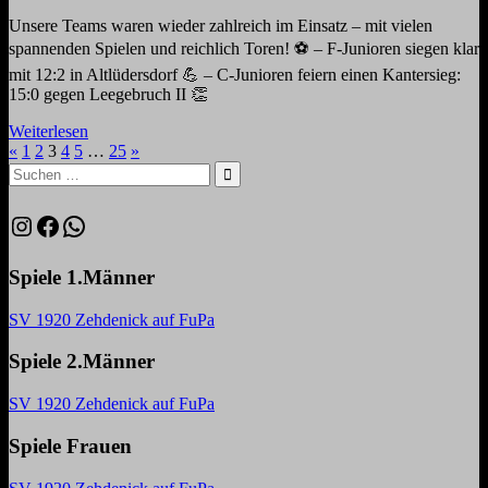
Unsere Teams waren wieder zahlreich im Einsatz – mit vielen
spannenden Spielen und reichlich Toren! ⚽️ – F-Junioren siegen klar
mit 12:2 in Altlüdersdorf 💪 – C-Junioren feiern einen Kantersieg:
15:0 gegen Leegebruch II 👏
Weiterlesen
Seitennummerierung
Vorherige
Nächste
«
1
2
3
4
5
…
25
»
Suchen
Beiträge
Beiträge
der
nach:
Suchen
Beiträge
Instagram
Facebook
WhatsApp
Spiele 1.Männer
SV 1920 Zehdenick auf FuPa
Spiele 2.Männer
SV 1920 Zehdenick auf FuPa
Spiele Frauen