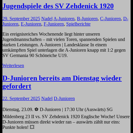
Jugendspiele des SV Zehdenick 1920
29. September 2025
Nadel
A-Junioren
,
B-Junioren
,
C-Junioren
,
D-
Junioren
,
E-Junioren
,
F-Junioren
,
Spielberichte
Ein ereignisreiches Wochenende liegt hinter unseren
Jugendmannschaften – mit vielen Toren, spannenden Spielen und
starken Leistungen. A-Junioren | Landesklasse In einem
umkämpften Spiel unterlagen die A-Junioren knapp mit 1:2 gegen
SV Germania 90 Schöneiche U19.
Weiterlesen
D-Junioren bereits am Dienstag wieder
gefordert
22. September 2025
Nadel
D-Junioren
Dienstag, 23.09. ⚽ D-Junioren | 17:30 Uhr (Auswärts) SG
Mildenberg 23 II vs. SV Zehdenick 1920 Englische Woche! Unsere
D-Junioren müssen direkt wieder ran – auswärts zählt nur eins:
Punkte holen! 💥