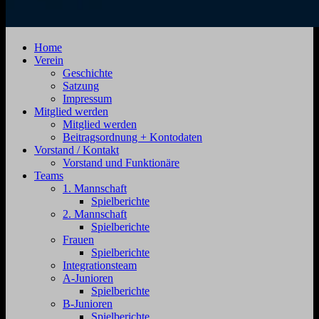
SV
Jahnstraße
Home
Zehdenick
4,
Verein
1920
16792
Geschichte
e.V.
Zehdenick
Satzung
Impressum
Mitglied werden
Mitglied werden
Beitragsordnung + Kontodaten
Vorstand / Kontakt
Vorstand und Funktionäre
Teams
1. Mannschaft
Spielberichte
2. Mannschaft
Spielberichte
Frauen
Spielberichte
Integrationsteam
A-Junioren
Spielberichte
B-Junioren
Spielberichte