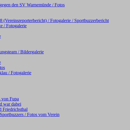
iel gegen den SV Warnemünde / Fotos
Vereinsreporterbericht) / Fotogalerie / Sportbuzzerbericht
e / Fotogalerie
e
ngsteam / Bildergalerie
e
tos
au / Fotogalerie
s von Fupa
d war dabei
 Friedrichsthal
s Sportbuzzers / Fotos vom Verein