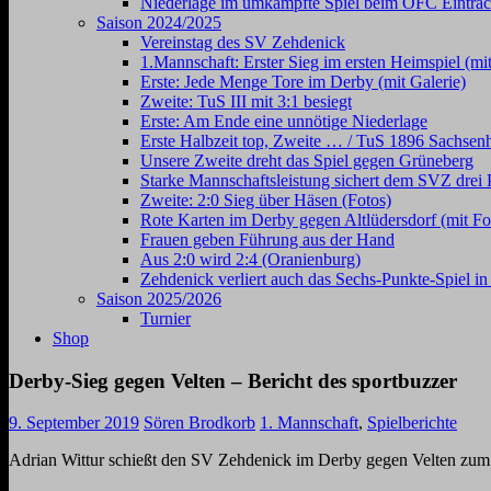
Niederlage im umkämpfte Spiel beim OFC Eintrac
Saison 2024/2025
Vereinstag des SV Zehdenick
1.Mannschaft: Erster Sieg im ersten Heimspiel (mit
Erste: Jede Menge Tore im Derby (mit Galerie)
Zweite: TuS III mit 3:1 besiegt
Erste: Am Ende eine unnötige Niederlage
Erste Halbzeit top, Zweite … / TuS 1896 Sachsen
Unsere Zweite dreht das Spiel gegen Grüneberg
Starke Mannschaftsleistung sichert dem SVZ drei 
Zweite: 2:0 Sieg über Häsen (Fotos)
Rote Karten im Derby gegen Altlüdersdorf (mit Fo
Frauen geben Führung aus der Hand
Aus 2:0 wird 2:4 (Oranienburg)
Zehdenick verliert auch das Sechs-Punkte-Spiel i
Saison 2025/2026
Turnier
Shop
Derby-Sieg gegen Velten – Bericht des sportbuzzer
9. September 2019
Sören Brodkorb
1. Mannschaft
,
Spielberichte
Adrian Wittur schießt den SV Zehdenick im Derby gegen Velten zum 