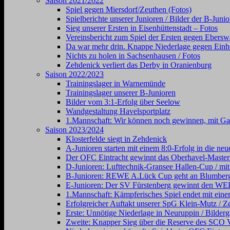
Saison 2021/2022
Spiel gegen Miersdorf/Zeuthen (Fotos)
Spielberichte unserer Junioren / Bilder der B-Juni
Sieg unserer Ersten in Eisenhüttenstadt – Fotos
Vereinsbericht zum Spiel der Ersten gegen Ebersw
Da war mehr drin. Knappe Niederlage gegen Einhe
Nichts zu holen in Sachsenhausen / Fotos
Zehdenick verliert das Derby in Oranienburg
Saison 2022/2023
Trainingslager in Warnemünde
Trainingslager unserer B-Junioren
Bilder vom 3:1-Erfolg über Seelow
Wandgestaltung Havelsportplatz
1.Mannschaft: Wir können noch gewinnen, mit Gal
Saison 2023/2024
Klosterfelde siegt in Zehdenick
A-Junioren starten mit einem 8:0-Erfolg in die neu
Der OFC Eintracht gewinnt das Oberhavel-Masters
D-Junioren: Lufttechnik-Gransee Hallen-Cup / mit
B-Junioren: REWE A.Lück Cup geht an Blumber
E-Junioren: Der SV Fürstenberg gewinnt den
1.Mannschaft: Kämpferisches Spiel endet mit einer
Erfolgreicher Auftakt unserer SpG Klein-Mutz / Ze
Erste: Unnötige Niederlage in Neuruppin / Bilderg
Zweite: Knapper Sieg über die Reserve des SCO V