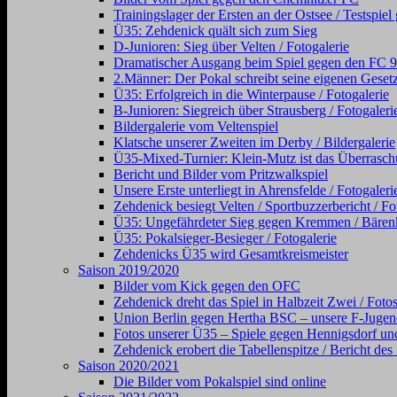
Trainingslager der Ersten an der Ostsee / Testsp
Ü35: Zehdenick quält sich zum Sieg
D-Junioren: Sieg über Velten / Fotogalerie
Dramatischer Ausgang beim Spiel gegen den FC 98 (
2.Männer: Der Pokal schreibt seine eigenen Gesetz
Ü35: Erfolgreich in die Winterpause / Fotogalerie
B-Junioren: Siegreich über Strausberg / Fotogaleri
Bildergalerie vom Veltenspiel
Klatsche unserer Zweiten im Derby / Bildergalerie
Ü35-Mixed-Turnier: Klein-Mutz ist das Überraschu
Bericht und Bilder vom Pritzwalkspiel
Unsere Erste unterliegt in Ahrensfelde / Fotogaleri
Zehdenick besiegt Velten / Sportbuzzerbericht / Fo
Ü35: Ungefährdeter Sieg gegen Kremmen / Bärenkl
Ü35: Pokalsieger-Besieger / Fotogalerie
Zehdenicks Ü35 wird Gesamtkreismeister
Saison 2019/2020
Bilder vom Kick gegen den OFC
Zehdenick dreht das Spiel in Halbzeit Zwei / Foto
Union Berlin gegen Hertha BSC – unsere F-Jugen
Fotos unserer Ü35 – Spiele gegen Hennigsdorf und
Zehdenick erobert die Tabellenspitze / Bericht de
Saison 2020/2021
Die Bilder vom Pokalspiel sind online