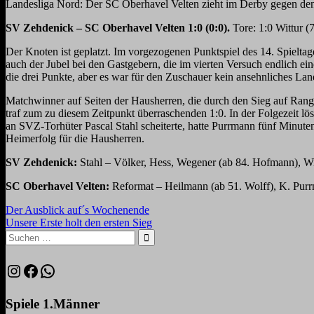
Landesliga Nord: Der SC Oberhavel Velten zieht im Derby gegen d
SV Zehdenick – SC Oberhavel Velten 1:0 (0:0).
Tore: 1:0 Wittur (
Der Knoten ist geplatzt. Im vorgezogenen Punktspiel des 14. Spielta
auch der Jubel bei den Gastgebern, die im vierten Versuch endlich 
die drei Punkte, aber es war für den Zuschauer kein ansehnliches Lan
Matchwinner auf Seiten der Hausherren, die durch den Sieg auf Rang 
traf zum zu diesem Zeitpunkt überraschenden 1:0. In der Folgezeit lö
an SVZ-Torhüter Pascal Stahl scheiterte, hatte Purrmann fünf Minut
Heimerfolg für die Hausherren.
SV Zehdenick:
Stahl – Völker, Hess, Wegener (ab 84. Hofmann), Wit
SC Oberhavel Velten:
Reformat – Heilmann (ab 51. Wolff), K. Purr
Beitragsnavigation
Vorheriger
Der Ausblick auf´s Wochenende
Beitrag:
Nächster
Unsere Erste holt den ersten Sieg
Beitrag:
Suchen
nach:
Suchen
Instagram
Facebook
WhatsApp
Spiele 1.Männer