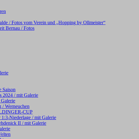
oren
alde / Fotos vom Verein und „Hopping by Ollmeister“
it Bernau / Fotos
erie
e Saison
 2024 / mit Galerie
 Galerie
g / Werneuchen
 WELDINGER-CUP
 1:3-Niederlage / mit Galerie
hdenick II / mit Galerie
alerie
elten