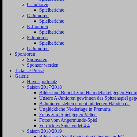
C-Junioren
Spielberichte
D-Junioren
Spielberichte
E-Junioren
Spielberichte
F-Junioren
Spielberichte
G-Junioren
Sponsoren
Sponsoren
Sponsor werden
Tickets / Preise
Galerie
Havelsportplatz
Saison 2017/2018
Bilder und Bericht zum Heimdebakel gegen Henni
Unsere A-Junioren gewinnen das Spitzenspiel geg
B-Junioren stehen erneut mit leeren Händen da
Unglückliche Niederlage in Premnitz
Fotos zum Spiel gegen Velten
Fotos vom Angermünde-Spiel
Verrücktes Spiel endet 4:4
Saison 2018/2019
Bilder vom Spiel gegen den Chemnitzer FC