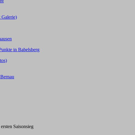
ht
 Galerie)
hausen
Punkte in Babelsberg
tos)
n Bernau
ersten Saisonsieg