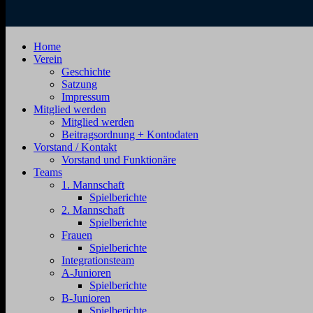
SV
Jahnstraße
Home
Zehdenick
4,
Verein
1920
16792
Geschichte
e.V.
Zehdenick
Satzung
Impressum
Mitglied werden
Mitglied werden
Beitragsordnung + Kontodaten
Vorstand / Kontakt
Vorstand und Funktionäre
Teams
1. Mannschaft
Spielberichte
2. Mannschaft
Spielberichte
Frauen
Spielberichte
Integrationsteam
A-Junioren
Spielberichte
B-Junioren
Spielberichte