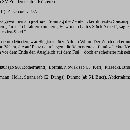
en SV Zehdenick den Kürzeren.
71.). Zuschauer: 197.
ges gewannen am gestrigen Sonntag die Zehdenicker ihr erstes Saisons
einen „Dreier“ einfahren konnten. „Es war ein hartes Stück Arbeit“, s
desliga-Spiel.“
neun kletterten, war Siegtorschütze Adrian Wittur. Der Zehdenicker nu
ste Velten, die auf Platz neun liegen, die Viererkette auf und schickt
en vor dem Ende den Ausgleich auf dem Fuß – doch er scheiterte mit s
tur (ab 90. Rothermund), Lormis, Nowak (ab 68. Kerl), Piasecki, Bruse
mann, Hölle, Stranz (ab 62. Dungs), Duhme (ab 54. Buer), Abderrahma