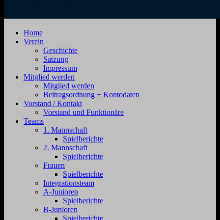
SV
Jahnstraße
Home
Zehdenick
4,
Verein
1920
16792
Geschichte
e.V.
Zehdenick
Satzung
Impressum
Mitglied werden
Mitglied werden
Beitragsordnung + Kontodaten
Vorstand / Kontakt
Vorstand und Funktionäre
Teams
1. Mannschaft
Spielberichte
2. Mannschaft
Spielberichte
Frauen
Spielberichte
Integrationsteam
A-Junioren
Spielberichte
B-Junioren
Spielberichte