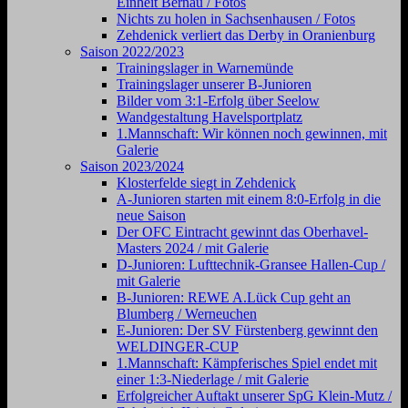
Einheit Bernau / Fotos
Nichts zu holen in Sachsenhausen / Fotos
Zehdenick verliert das Derby in Oranienburg
Saison 2022/2023
Trainingslager in Warnemünde
Trainingslager unserer B-Junioren
Bilder vom 3:1-Erfolg über Seelow
Wandgestaltung Havelsportplatz
1.Mannschaft: Wir können noch gewinnen, mit
Galerie
Saison 2023/2024
Klosterfelde siegt in Zehdenick
A-Junioren starten mit einem 8:0-Erfolg in die
neue Saison
Der OFC Eintracht gewinnt das Oberhavel-
Masters 2024 / mit Galerie
D-Junioren: Lufttechnik-Gransee Hallen-Cup /
mit Galerie
B-Junioren: REWE A.Lück Cup geht an
Blumberg / Werneuchen
E-Junioren: Der SV Fürstenberg gewinnt den
WELDINGER-CUP
1.Mannschaft: Kämpferisches Spiel endet mit
einer 1:3-Niederlage / mit Galerie
Erfolgreicher Auftakt unserer SpG Klein-Mutz /