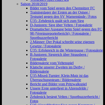
Saison 2018/2019
Bilder vom Spiel gegen den Chemnitzer FC
Trainingslager der Ersten an der Ostsee /
Testspiel gegen den SV Warnemünde / Fotos
Ü35: Zehdenick quält sich zum Sieg
D-Junioren: Sieg über Velten / Fotogalerie
Dramatischer Ausgang beim Spiel gegen den FC
98 (Vereinsreporterbericht) / Fotogalerie /
Sportbuzzerbericht
2.Männer: Der Pokal schreibt seine eigenen
Gesetze / Fotogalerie
Ü35: Erfolgreich in die Winterpause / Fotogalerie
B-Junioren: Siegreich über Strausberg /
Fotogalerie
Bildergalerie vom Veltenspiel
Klatsche unserer Zweiten im Derby /
Bildergalerie
Ü35-Mixed-Turnier: Klein-Mutz ist das
Überraschungsteam / Bildergalerie
Bericht und Bilder vom Pritzwalkspiel
Unsere Erste unterliegt in Ahrensfelde /
Fotogalerie
Zehdenick besiegt Velten / Sportbuzzerbericht /
Fotos