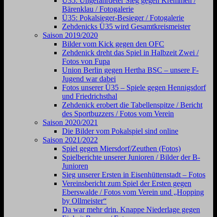
Ü35: Ungefährdeter Sieg gegen Kremmen /
Bärenklau / Fotogalerie
Ü35: Pokalsieger-Besieger / Fotogalerie
Zehdenicks Ü35 wird Gesamtkreismeister
Saison 2019/2020
Bilder vom Kick gegen den OFC
Zehdenick dreht das Spiel in Halbzeit Zwei /
Fotos von Fupa
Union Berlin gegen Hertha BSC – unsere F-
Jugend war dabei
Fotos unserer Ü35 – Spiele gegen Hennigsdorf
und Friedrichsthal
Zehdenick erobert die Tabellenspitze / Bericht
des Sportbuzzers / Fotos vom Verein
Saison 2020/2021
Die Bilder vom Pokalspiel sind online
Saison 2021/2022
Spiel gegen Miersdorf/Zeuthen (Fotos)
Spielberichte unserer Junioren / Bilder der B-
Junioren
Sieg unserer Ersten in Eisenhüttenstadt – Fotos
Vereinsbericht zum Spiel der Ersten gegen
Eberswalde / Fotos vom Verein und „Hopping
by Ollmeister“
Da war mehr drin. Knappe Niederlage gegen