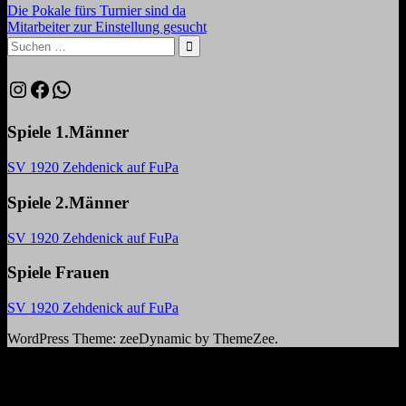
Beitragsnavigation
Vorheriger
Die Pokale fürs Turnier sind da
Beitrag:
Nächster
Mitarbeiter zur Einstellung gesucht
Beitrag:
Suchen
nach:
Suchen
Instagram
Facebook
WhatsApp
Spiele 1.Männer
SV 1920 Zehdenick auf FuPa
Spiele 2.Männer
SV 1920 Zehdenick auf FuPa
Spiele Frauen
SV 1920 Zehdenick auf FuPa
WordPress Theme: zeeDynamic by ThemeZee.