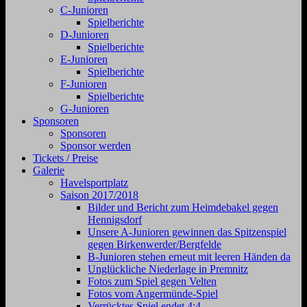
C-Junioren
Spielberichte
D-Junioren
Spielberichte
E-Junioren
Spielberichte
F-Junioren
Spielberichte
G-Junioren
Sponsoren
Sponsoren
Sponsor werden
Tickets / Preise
Galerie
Havelsportplatz
Saison 2017/2018
Bilder und Bericht zum Heimdebakel gegen
Hennigsdorf
Unsere A-Junioren gewinnen das Spitzenspiel
gegen Birkenwerder/Bergfelde
B-Junioren stehen erneut mit leeren Händen da
Unglückliche Niederlage in Premnitz
Fotos zum Spiel gegen Velten
Fotos vom Angermünde-Spiel
Verrücktes Spiel endet 4:4