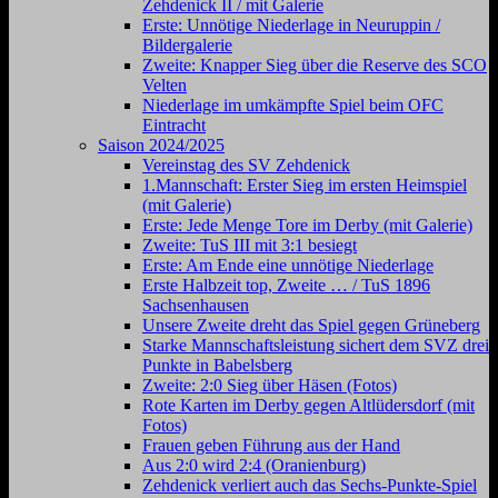
Zehdenick II / mit Galerie
Erste: Unnötige Niederlage in Neuruppin /
Bildergalerie
Zweite: Knapper Sieg über die Reserve des SCO
Velten
Niederlage im umkämpfte Spiel beim OFC
Eintracht
Saison 2024/2025
Vereinstag des SV Zehdenick
1.Mannschaft: Erster Sieg im ersten Heimspiel
(mit Galerie)
Erste: Jede Menge Tore im Derby (mit Galerie)
Zweite: TuS III mit 3:1 besiegt
Erste: Am Ende eine unnötige Niederlage
Erste Halbzeit top, Zweite … / TuS 1896
Sachsenhausen
Unsere Zweite dreht das Spiel gegen Grüneberg
Starke Mannschaftsleistung sichert dem SVZ drei
Punkte in Babelsberg
Zweite: 2:0 Sieg über Häsen (Fotos)
Rote Karten im Derby gegen Altlüdersdorf (mit
Fotos)
Frauen geben Führung aus der Hand
Aus 2:0 wird 2:4 (Oranienburg)
Zehdenick verliert auch das Sechs-Punkte-Spiel