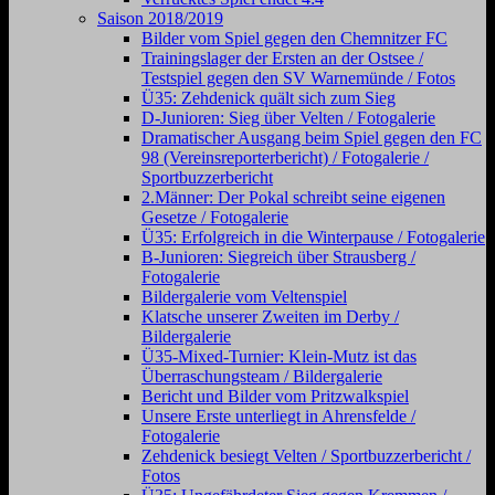
Saison 2018/2019
Bilder vom Spiel gegen den Chemnitzer FC
Trainingslager der Ersten an der Ostsee /
Testspiel gegen den SV Warnemünde / Fotos
Ü35: Zehdenick quält sich zum Sieg
D-Junioren: Sieg über Velten / Fotogalerie
Dramatischer Ausgang beim Spiel gegen den FC
98 (Vereinsreporterbericht) / Fotogalerie /
Sportbuzzerbericht
2.Männer: Der Pokal schreibt seine eigenen
Gesetze / Fotogalerie
Ü35: Erfolgreich in die Winterpause / Fotogalerie
B-Junioren: Siegreich über Strausberg /
Fotogalerie
Bildergalerie vom Veltenspiel
Klatsche unserer Zweiten im Derby /
Bildergalerie
Ü35-Mixed-Turnier: Klein-Mutz ist das
Überraschungsteam / Bildergalerie
Bericht und Bilder vom Pritzwalkspiel
Unsere Erste unterliegt in Ahrensfelde /
Fotogalerie
Zehdenick besiegt Velten / Sportbuzzerbericht /
Fotos