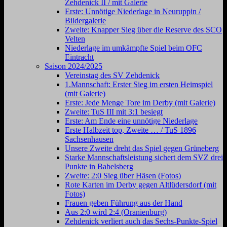
Zehdenick II / mit Galerie
Erste: Unnötige Niederlage in Neuruppin /
Bildergalerie
Zweite: Knapper Sieg über die Reserve des SCO
Velten
Niederlage im umkämpfte Spiel beim OFC
Eintracht
Saison 2024/2025
Vereinstag des SV Zehdenick
1.Mannschaft: Erster Sieg im ersten Heimspiel
(mit Galerie)
Erste: Jede Menge Tore im Derby (mit Galerie)
Zweite: TuS III mit 3:1 besiegt
Erste: Am Ende eine unnötige Niederlage
Erste Halbzeit top, Zweite … / TuS 1896
Sachsenhausen
Unsere Zweite dreht das Spiel gegen Grüneberg
Starke Mannschaftsleistung sichert dem SVZ drei
Punkte in Babelsberg
Zweite: 2:0 Sieg über Häsen (Fotos)
Rote Karten im Derby gegen Altlüdersdorf (mit
Fotos)
Frauen geben Führung aus der Hand
Aus 2:0 wird 2:4 (Oranienburg)
Zehdenick verliert auch das Sechs-Punkte-Spiel