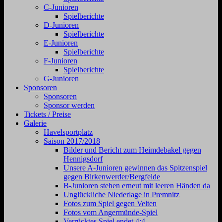
C-Junioren
Spielberichte
D-Junioren
Spielberichte
E-Junioren
Spielberichte
F-Junioren
Spielberichte
G-Junioren
Sponsoren
Sponsoren
Sponsor werden
Tickets / Preise
Galerie
Havelsportplatz
Saison 2017/2018
Bilder und Bericht zum Heimdebakel gegen
Hennigsdorf
Unsere A-Junioren gewinnen das Spitzenspiel
gegen Birkenwerder/Bergfelde
B-Junioren stehen erneut mit leeren Händen da
Unglückliche Niederlage in Premnitz
Fotos zum Spiel gegen Velten
Fotos vom Angermünde-Spiel
Verrücktes Spiel endet 4:4