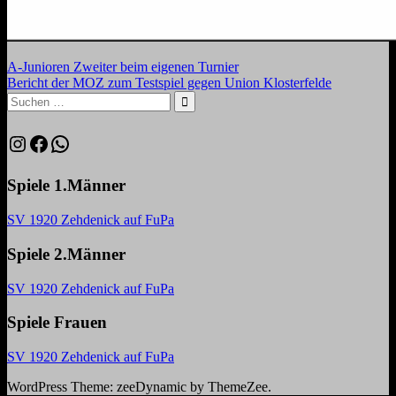
Beitragsnavigation
Vorheriger
A-Junioren Zweiter beim eigenen Turnier
Beitrag:
Nächster
Bericht der MOZ zum Testspiel gegen Union Klosterfelde
Beitrag:
Suchen
nach:
Suchen
Instagram
Facebook
WhatsApp
Spiele 1.Männer
SV 1920 Zehdenick auf FuPa
Spiele 2.Männer
SV 1920 Zehdenick auf FuPa
Spiele Frauen
SV 1920 Zehdenick auf FuPa
WordPress Theme: zeeDynamic by ThemeZee.