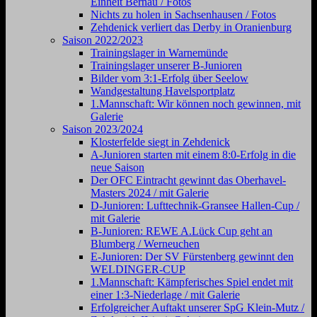
Einheit Bernau / Fotos
Nichts zu holen in Sachsenhausen / Fotos
Zehdenick verliert das Derby in Oranienburg
Saison 2022/2023
Trainingslager in Warnemünde
Trainingslager unserer B-Junioren
Bilder vom 3:1-Erfolg über Seelow
Wandgestaltung Havelsportplatz
1.Mannschaft: Wir können noch gewinnen, mit
Galerie
Saison 2023/2024
Klosterfelde siegt in Zehdenick
A-Junioren starten mit einem 8:0-Erfolg in die
neue Saison
Der OFC Eintracht gewinnt das Oberhavel-
Masters 2024 / mit Galerie
D-Junioren: Lufttechnik-Gransee Hallen-Cup /
mit Galerie
B-Junioren: REWE A.Lück Cup geht an
Blumberg / Werneuchen
E-Junioren: Der SV Fürstenberg gewinnt den
WELDINGER-CUP
1.Mannschaft: Kämpferisches Spiel endet mit
einer 1:3-Niederlage / mit Galerie
Erfolgreicher Auftakt unserer SpG Klein-Mutz /