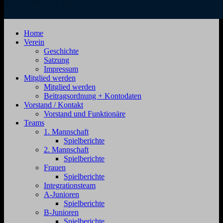
SV
Jahnstraße
Home
Zehdenick
4,
Verein
1920
16792
Geschichte
e.V.
Zehdenick
Satzung
Impressum
Mitglied werden
Mitglied werden
Beitragsordnung + Kontodaten
Vorstand / Kontakt
Vorstand und Funktionäre
Teams
1. Mannschaft
Spielberichte
2. Mannschaft
Spielberichte
Frauen
Spielberichte
Integrationsteam
A-Junioren
Spielberichte
B-Junioren
Spielberichte