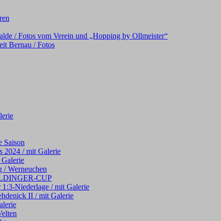
oren
alde / Fotos vom Verein und „Hopping by Ollmeister“
it Bernau / Fotos
erie
e Saison
 2024 / mit Galerie
 Galerie
g / Werneuchen
 WELDINGER-CUP
 1:3-Niederlage / mit Galerie
hdenick II / mit Galerie
alerie
elten