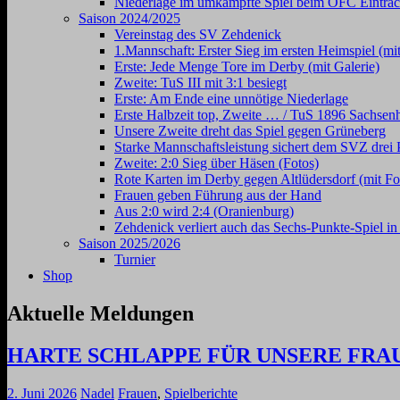
Niederlage im umkämpfte Spiel beim OFC Eintrac
Saison 2024/2025
Vereinstag des SV Zehdenick
1.Mannschaft: Erster Sieg im ersten Heimspiel (mit
Erste: Jede Menge Tore im Derby (mit Galerie)
Zweite: TuS III mit 3:1 besiegt
Erste: Am Ende eine unnötige Niederlage
Erste Halbzeit top, Zweite … / TuS 1896 Sachsen
Unsere Zweite dreht das Spiel gegen Grüneberg
Starke Mannschaftsleistung sichert dem SVZ drei 
Zweite: 2:0 Sieg über Häsen (Fotos)
Rote Karten im Derby gegen Altlüdersdorf (mit Fo
Frauen geben Führung aus der Hand
Aus 2:0 wird 2:4 (Oranienburg)
Zehdenick verliert auch das Sechs-Punkte-Spiel i
Saison 2025/2026
Turnier
Shop
Aktuelle Meldungen
HARTE SCHLAPPE FÜR UNSERE FRA
2. Juni 2026
Nadel
Frauen
,
Spielberichte