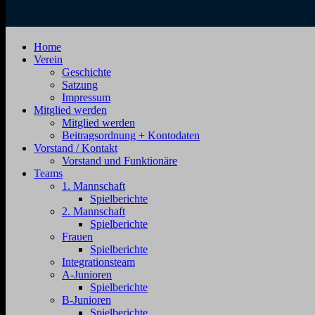
Jahnstraße
Home
SV
4,
Verein
16792
Geschichte
Zehdenick
Zehdenick
Satzung
Impressum
1920
Mitglied werden
Mitglied werden
e.V.
Beitragsordnung + Kontodaten
Vorstand / Kontakt
Vorstand und Funktionäre
Teams
1. Mannschaft
Spielberichte
2. Mannschaft
Spielberichte
Frauen
Spielberichte
Integrationsteam
A-Junioren
Spielberichte
B-Junioren
Spielberichte