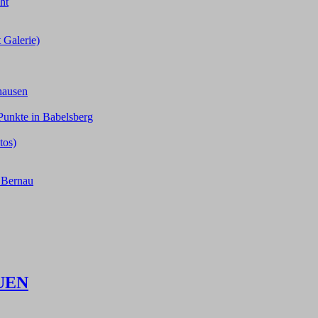
ht
 Galerie)
hausen
Punkte in Babelsberg
tos)
n Bernau
UEN