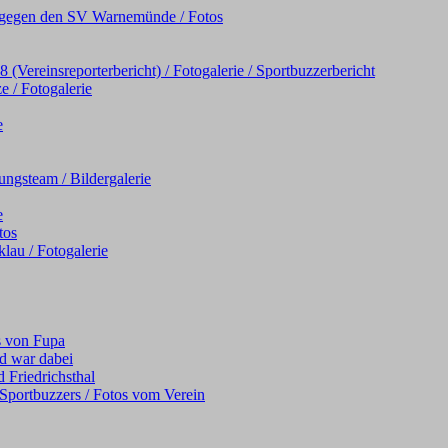
iel gegen den SV Warnemünde / Fotos
Vereinsreporterbericht) / Fotogalerie / Sportbuzzerbericht
e / Fotogalerie
e
ngsteam / Bildergalerie
e
tos
au / Fotogalerie
s von Fupa
d war dabei
 Friedrichsthal
s Sportbuzzers / Fotos vom Verein