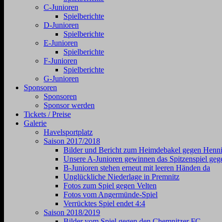
C-Junioren
Spielberichte
D-Junioren
Spielberichte
E-Junioren
Spielberichte
F-Junioren
Spielberichte
G-Junioren
Sponsoren
Sponsoren
Sponsor werden
Tickets / Preise
Galerie
Havelsportplatz
Saison 2017/2018
Bilder und Bericht zum Heimdebakel gegen Henni
Unsere A-Junioren gewinnen das Spitzenspiel geg
B-Junioren stehen erneut mit leeren Händen da
Unglückliche Niederlage in Premnitz
Fotos zum Spiel gegen Velten
Fotos vom Angermünde-Spiel
Verrücktes Spiel endet 4:4
Saison 2018/2019
Bilder vom Spiel gegen den Chemnitzer FC