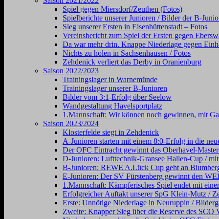
Saison 2021/2022
Spiel gegen Miersdorf/Zeuthen (Fotos)
Spielberichte unserer Junioren / Bilder der B-Juni
Sieg unserer Ersten in Eisenhüttenstadt – Fotos
Vereinsbericht zum Spiel der Ersten gegen Ebersw
Da war mehr drin. Knappe Niederlage gegen Einhe
Nichts zu holen in Sachsenhausen / Fotos
Zehdenick verliert das Derby in Oranienburg
Saison 2022/2023
Trainingslager in Warnemünde
Trainingslager unserer B-Junioren
Bilder vom 3:1-Erfolg über Seelow
Wandgestaltung Havelsportplatz
1.Mannschaft: Wir können noch gewinnen, mit Gal
Saison 2023/2024
Klosterfelde siegt in Zehdenick
A-Junioren starten mit einem 8:0-Erfolg in die neu
Der OFC Eintracht gewinnt das Oberhavel-Masters
D-Junioren: Lufttechnik-Gransee Hallen-Cup / mit
B-Junioren: REWE A.Lück Cup geht an Blumber
E-Junioren: Der SV Fürstenberg gewinnt den
1.Mannschaft: Kämpferisches Spiel endet mit einer
Erfolgreicher Auftakt unserer SpG Klein-Mutz / Ze
Erste: Unnötige Niederlage in Neuruppin / Bilderg
Zweite: Knapper Sieg über die Reserve des SCO V