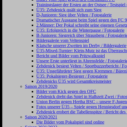
Trainingslager der Ersten an der Ostsee / Testsp
Ü35: Zehdenick quält sich zum Sieg
D-Junioren: Sieg über Velten / Fotogalerie
Dramatischer Ausgang beim Spiel gegen den FC 98 (
2.Männer: Der Pokal schreibt seine eigenen Gesetz
Ü35: Erfolgreich in die Winterpause / Fotogalerie
B-Junioren: Siegreich über Strausberg / Fotogaleri
Bildergalerie vom Veltenspiel
Klatsche unserer Zweiten im Derby / Bildergalerie
Ü35-Mixed-Turnier: Klein-Mutz ist das Überraschu
Bericht und Bilder vom Pritzwalkspiel
Unsere Erste unterliegt in Ahrensfelde / Fotogaleri
Zehdenick besiegt Velten / Sportbuzzerbericht / Fo
Ü35: Ungefährdeter Sieg gegen Kremmen / Bärenkl
Ü35: Pokalsieger-Besieger / Fotogalerie
Zehdenicks Ü35 wird Gesamtkreismeister
Saison 2019/2020
Bilder vom Kick gegen den OFC
Zehdenick dreht das Spiel in Halbzeit Zwei / Foto
Union Berlin gegen Hertha BSC – unsere F-Jugen
Fotos unserer Ü35 – Spiele gegen Hennigsdorf und
Zehdenick erobert die Tabellenspitze / Bericht de
Saison 2020/2021
Die Bilder vom Pokalspiel sind online