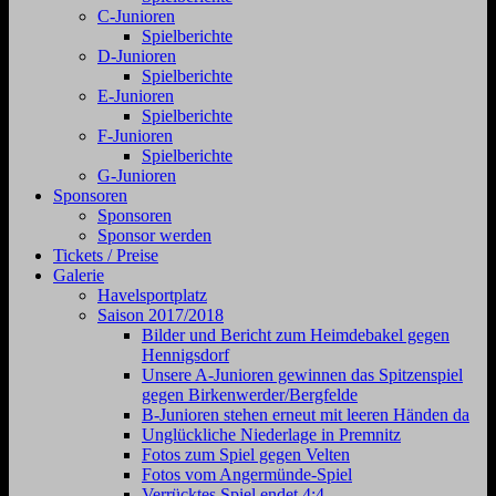
C-Junioren
Spielberichte
D-Junioren
Spielberichte
E-Junioren
Spielberichte
F-Junioren
Spielberichte
G-Junioren
Sponsoren
Sponsoren
Sponsor werden
Tickets / Preise
Galerie
Havelsportplatz
Saison 2017/2018
Bilder und Bericht zum Heimdebakel gegen
Hennigsdorf
Unsere A-Junioren gewinnen das Spitzenspiel
gegen Birkenwerder/Bergfelde
B-Junioren stehen erneut mit leeren Händen da
Unglückliche Niederlage in Premnitz
Fotos zum Spiel gegen Velten
Fotos vom Angermünde-Spiel
Verrücktes Spiel endet 4:4