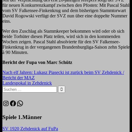
für neuen Konkurrenzkampf zwischen den Pfosten: Mit Pascal Stahl
vom SV Falkensee-Finkenkrug und dem bisherigen Stammtorwart
David Rogowski verfügt der SVZ nun über eine doppelte Nummer
eins.
Wer den Zuschlag als Stammkeeper bekommen wird oder ob sich
beide Torhüter diesen Platz teilen, wird sich in den kommenden
Wochen zeigen. Pascal Stahl absolvierte für den SV Falkensee-
Finkenkrug in der vergangenen Brandenburgliga-Saison zehn Spiele
à 90 Minuten.
Bericht der Fupa von Marc Schütz
Beitragsnavigation
Vorheriger
Nach elf Jahren: Lukasz Piasecki ist zurück beim SV Zehdenick /
Beitrag:
Bericht der MAZ
Nächster
Landespokal in Zehdenick
Beitrag:
Suchen
nach:
Suchen
Instagram
Facebook
WhatsApp
Spiele 1.Männer
SV 1920 Zehdenick auf FuPa