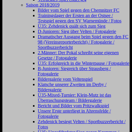
Saison 2018/2019
Bilder vom Spiel gegen den Chemnitzer FC
Trainingslager der Ersten an der Ostsee /
Testspiel gegen den SV Warnemünde / Fotos
Ü35: Zehdenick quält sich zum Sieg
D-Junioren: Sieg über Velten / Fotogalerie
Dramatischer Ausgang beim Spiel gegen den FC
98 (Vereinsreporterbericht) / Fotogalerie /
Sportbuzzerbericht
2.Männer: Der Pokal schreibt seine eigenen
Gesetze / Fotogalerie
Ü35: Erfolgreich in die Winterpause / Fotogalerie
B-Junioren: Siegreich über Strausberg /
Fotogalerie
Bildergalerie vom Veltenspiel
Klatsche unserer Zweiten im Derby /
Bildergalerie
Ü35-Mixed-Turnier: Klein-Mutz ist das
Überraschungsteam / Bildergalerie
Bericht und Bilder vom Pritzwalkspiel
Unsere Erste unterliegt in Ahrensfelde /
Fotogalerie
Zehdenick besiegt Velten / Sportbuzzerbericht /
Fotos