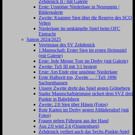
Zehdenick II / mit Galerie
Erste: Unnötige Niederlage in Neuruppin /
Bildergalerie
Zweite: Knapper Sieg über die Reserve des SCO
Velten
Niederlage im umkämpfte Spiel beim OFC
Eintracht
Saison 2024/2025
Vereinstag des SV Zehdenick
1.Mannschaft: Erster Sieg im ersten Heimspiel
(mit Galerie)
Erste: Jede Menge Tore im Derby (mit Galerie)
Zweite: TuS III mit 3:1 besiegt
Erste: Am Ende eine unnötige Niederlage
Erste Halbzeit top, Zweite … / TuS 1896
Sachsenhausen
Unsere Zweite dreht das Spiel gegen Grüneberg
Starke Mannschaftsleistung sichert dem SVZ drei
Punkte in Babelsberg
Zweite: 2:0 Sieg über Häsen (Fotos)
Rote Karten im Derby gegen Altlüdersdorf (mit
Fotos)
Frauen geben Führung aus der Hand
Aus 2:0 wird 2:4 (Oranienburg)
Zehdenick verliert auch das Sechs-Punkte-Spiel