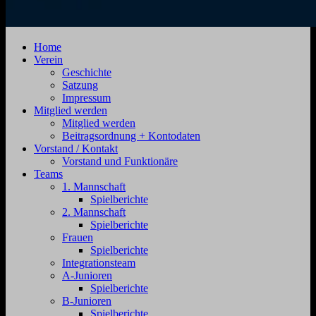
SV
Jahnstraße
Home
Zehdenick
4,
Verein
1920
16792
Geschichte
e.V.
Zehdenick
Satzung
Impressum
Mitglied werden
Mitglied werden
Beitragsordnung + Kontodaten
Vorstand / Kontakt
Vorstand und Funktionäre
Teams
1. Mannschaft
Spielberichte
2. Mannschaft
Spielberichte
Frauen
Spielberichte
Integrationsteam
A-Junioren
Spielberichte
B-Junioren
Spielberichte