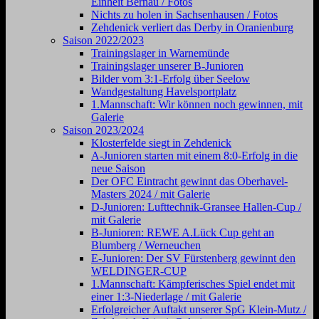
Einheit Bernau / Fotos
Nichts zu holen in Sachsenhausen / Fotos
Zehdenick verliert das Derby in Oranienburg
Saison 2022/2023
Trainingslager in Warnemünde
Trainingslager unserer B-Junioren
Bilder vom 3:1-Erfolg über Seelow
Wandgestaltung Havelsportplatz
1.Mannschaft: Wir können noch gewinnen, mit
Galerie
Saison 2023/2024
Klosterfelde siegt in Zehdenick
A-Junioren starten mit einem 8:0-Erfolg in die
neue Saison
Der OFC Eintracht gewinnt das Oberhavel-
Masters 2024 / mit Galerie
D-Junioren: Lufttechnik-Gransee Hallen-Cup /
mit Galerie
B-Junioren: REWE A.Lück Cup geht an
Blumberg / Werneuchen
E-Junioren: Der SV Fürstenberg gewinnt den
WELDINGER-CUP
1.Mannschaft: Kämpferisches Spiel endet mit
einer 1:3-Niederlage / mit Galerie
Erfolgreicher Auftakt unserer SpG Klein-Mutz /