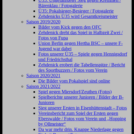
Ü35: Ungefährdeter Sieg gegen Kremmen /
Bärenklau / Fotogalerie
Ü35: Pokalsieger-Besieger / Fotogalerie
Zehdenicks Ü35 wird Gesamtkreismeister
Saison 2019/2020
Bilder vom Kick gegen den OFC
Zehdenick dreht das Spiel in Halbzeit Zwei /
Fotos von Fupa
Union Berlin gegen Hertha BSC – unsere F-
Jugend war dabei
Fotos unserer Ü35 – Spiele gegen Hennigsdorf
und Friedrichsthal
Zehdenick erobert die Tabellenspitze / Bericht
des Sportbuzzers / Fotos vom Verein
Saison 2020/2021
Die Bilder vom Pokalspiel sind online
Saison 2021/2022
Spiel gegen Miersdorf/Zeuthen (Fotos)
Spielberichte unserer Junioren / Bilder der B-
Junioren
Sieg unserer Ersten in Eisenhüttenstadt – Fotos
Vereinsbericht zum Spiel der Ersten gegen
Eberswalde / Fotos vom Verein und „Hopping
by Ollmeister“
Da war mehr drin. Knappe Niederlage gegen