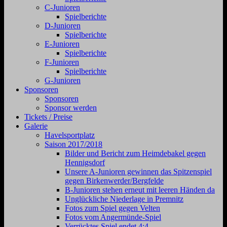
C-Junioren
Spielberichte
D-Junioren
Spielberichte
E-Junioren
Spielberichte
F-Junioren
Spielberichte
G-Junioren
Sponsoren
Sponsoren
Sponsor werden
Tickets / Preise
Galerie
Havelsportplatz
Saison 2017/2018
Bilder und Bericht zum Heimdebakel gegen
Hennigsdorf
Unsere A-Junioren gewinnen das Spitzenspiel
gegen Birkenwerder/Bergfelde
B-Junioren stehen erneut mit leeren Händen da
Unglückliche Niederlage in Premnitz
Fotos zum Spiel gegen Velten
Fotos vom Angermünde-Spiel
Verrücktes Spiel endet 4:4