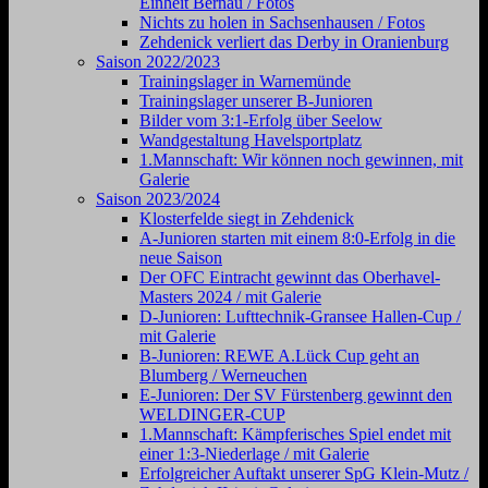
Einheit Bernau / Fotos
Nichts zu holen in Sachsenhausen / Fotos
Zehdenick verliert das Derby in Oranienburg
Saison 2022/2023
Trainingslager in Warnemünde
Trainingslager unserer B-Junioren
Bilder vom 3:1-Erfolg über Seelow
Wandgestaltung Havelsportplatz
1.Mannschaft: Wir können noch gewinnen, mit
Galerie
Saison 2023/2024
Klosterfelde siegt in Zehdenick
A-Junioren starten mit einem 8:0-Erfolg in die
neue Saison
Der OFC Eintracht gewinnt das Oberhavel-
Masters 2024 / mit Galerie
D-Junioren: Lufttechnik-Gransee Hallen-Cup /
mit Galerie
B-Junioren: REWE A.Lück Cup geht an
Blumberg / Werneuchen
E-Junioren: Der SV Fürstenberg gewinnt den
WELDINGER-CUP
1.Mannschaft: Kämpferisches Spiel endet mit
einer 1:3-Niederlage / mit Galerie
Erfolgreicher Auftakt unserer SpG Klein-Mutz /