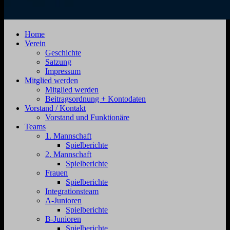
SV
Jahnstraße
Home
Zehdenick
4,
Verein
1920
16792
Geschichte
e.V.
Zehdenick
Satzung
Impressum
Mitglied werden
Mitglied werden
Beitragsordnung + Kontodaten
Vorstand / Kontakt
Vorstand und Funktionäre
Teams
1. Mannschaft
Spielberichte
2. Mannschaft
Spielberichte
Frauen
Spielberichte
Integrationsteam
A-Junioren
Spielberichte
B-Junioren
Spielberichte