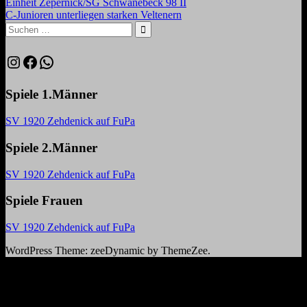
Beitrag:
Einheit Zepernick/SG Schwanebeck 98 II
Nächster
C-Junioren unterliegen starken Veltenern
Beitrag:
Suchen
nach:
Suchen
Instagram
Facebook
WhatsApp
Spiele 1.Männer
SV 1920 Zehdenick auf FuPa
Spiele 2.Männer
SV 1920 Zehdenick auf FuPa
Spiele Frauen
SV 1920 Zehdenick auf FuPa
WordPress Theme: zeeDynamic by ThemeZee.