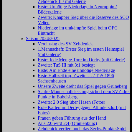
Zehdenick II / mit Galerie
Erste: Unnötige Niederlage in Neuruppin /
Bildergalerie
Zweite: Knapper Sieg über die Reserve des SCO
Velten
Niederlage im umkämpfte Spiel beim OFC
Eintracht
Saison 2024/2025
Vereinstag des SV Zehdenick
1.Mannschaft: Erster Sieg im ersten Heimspiel
(mit Galerie)
Erste: Jede Menge Tore im Derby (mit Galerie)
Zweite: TuS III mit 3:1 besiegt
Erste: Am Ende eine unnötige Niederlage
Erste Halbzeit top, Zweite … / TuS 1896
Sachsenhausen
Unsere Zweite dreht das Spiel gegen Grüneberg
Starke Mannschaftsleistung sichert dem SVZ drei
Punkte in Babelsberg
Zweite: 2:0 Sieg über Häsen (Fotos)
Rote Karten im Derby gegen Altlüdersdorf (mit
Fotos)
Frauen geben Führung aus der Hand
Aus 2:0 wird 2:4 (Oranienburg)
Zehdenick verliert auch das Sechs-Punkte-Spiel