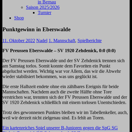
in Bernau
Saison 2025/2026
Turnier
Shop
Punktgewinn in Eberswalde
11. Oktober 2022
Nadel
1. Mannschaft
,
Spielberichte
FV Preussen Eberswalde – SV 1920 Zehdenick, 0:0 (0:0)
Der FV Preussen Eberswalde und der SV Zehdenick trennen sich
am Samstag torlos. Somit konnte dem Favoriten ein Punkt
abgeluchst werden. Wichtig war vor Allem, das wir die Abwehr
wieder stabilisiert bekommen, was uns geglückt ist.
Die erste Halbzeit endete ohne ein zählbares Ereignis für beide
Mannschaften. Nachdem auch die zweite Hälfte ohne Tore
verstrichen war, trennten sich der FV Preussen Eberswalde und der
SV 1920 Zehdenick schließlich mit einem torlosen Unentschieden.
Trotz des gewonnenen Punktes bleiben wir im Tabellenkeller, auch,
weil wir derzeit nicht zielgenau sind. Es fehlt an Toren.
Beitragsnavigation
Vorheriger
Ein kartenreiches Spiel unserer B-Junioren gegen die SpG SG