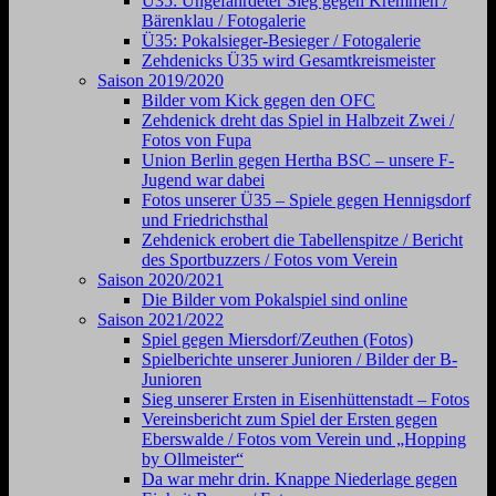
Ü35: Ungefährdeter Sieg gegen Kremmen /
Bärenklau / Fotogalerie
Ü35: Pokalsieger-Besieger / Fotogalerie
Zehdenicks Ü35 wird Gesamtkreismeister
Saison 2019/2020
Bilder vom Kick gegen den OFC
Zehdenick dreht das Spiel in Halbzeit Zwei /
Fotos von Fupa
Union Berlin gegen Hertha BSC – unsere F-
Jugend war dabei
Fotos unserer Ü35 – Spiele gegen Hennigsdorf
und Friedrichsthal
Zehdenick erobert die Tabellenspitze / Bericht
des Sportbuzzers / Fotos vom Verein
Saison 2020/2021
Die Bilder vom Pokalspiel sind online
Saison 2021/2022
Spiel gegen Miersdorf/Zeuthen (Fotos)
Spielberichte unserer Junioren / Bilder der B-
Junioren
Sieg unserer Ersten in Eisenhüttenstadt – Fotos
Vereinsbericht zum Spiel der Ersten gegen
Eberswalde / Fotos vom Verein und „Hopping
by Ollmeister“
Da war mehr drin. Knappe Niederlage gegen