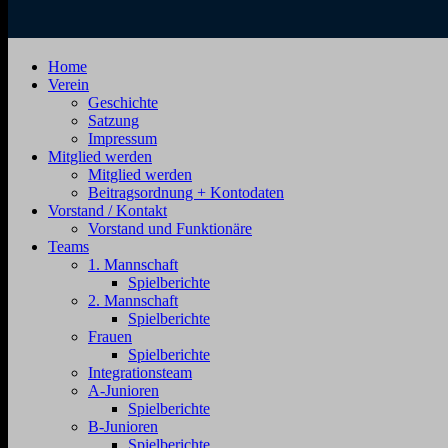
SV
Jahnstraße
Home
Zehdenick
4,
Verein
1920
16792
Geschichte
e.V.
Zehdenick
Satzung
Impressum
Mitglied werden
Mitglied werden
Beitragsordnung + Kontodaten
Vorstand / Kontakt
Vorstand und Funktionäre
Teams
1. Mannschaft
Spielberichte
2. Mannschaft
Spielberichte
Frauen
Spielberichte
Integrationsteam
A-Junioren
Spielberichte
B-Junioren
Spielberichte