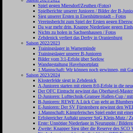
Saison 2021/2022
Spiel gegen Miersdorf/Zeuthen (Fotos)
Spielberichte unserer Junioren / Bilder der B-Juni
Sieg unserer Ersten in Eisenhüttenstadt – Fotos
Vereinsbericht zum Spiel der Ersten gegen Ebersw
Da war mehr drin. Knappe Niederlage gegen Einhe
Nichts zu holen in Sachsenhausen / Fotos
Zehdenick verliert das Derby in Oranienburg
Saison 2022/2023
Trainingslager in Warnemünde
Trainingslager unserer B-Junioren
Bilder vom 3:1-Erfolg über Seelow
Wandgestaltung Havelsportplatz
1.Mannschaft: Wir können noch gewinnen, mit Gal
Saison 2023/2024
Klosterfelde siegt in Zehdenick
A-Junioren starten mit einem 8:0-Erfolg in die neu
Der OFC Eintracht gewinnt das Oberhavel-Masters
D-Junioren: Lufttechnik-Gransee Hallen-Cup / mit
B-Junioren: REWE A.Lück Cup geht an Blumber
E-Junioren: Der SV Fürstenberg gewinnt den
1.Mannschaft: Kämpferisches Spiel endet mit einer
Erfolgreicher Auftakt unserer SpG Klein-Mutz / Ze
Erste: Unnötige Niederlage in Neuruppin / Bilderg
Zweite: Knapper Sieg über die Reserve des SCO V