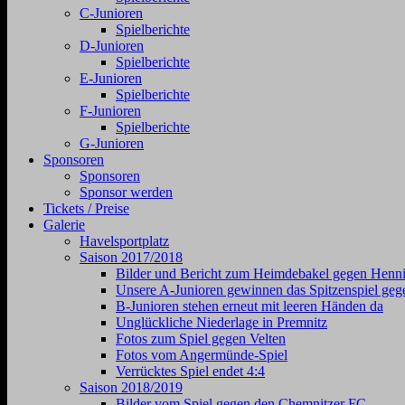
C-Junioren
Spielberichte
D-Junioren
Spielberichte
E-Junioren
Spielberichte
F-Junioren
Spielberichte
G-Junioren
Sponsoren
Sponsoren
Sponsor werden
Tickets / Preise
Galerie
Havelsportplatz
Saison 2017/2018
Bilder und Bericht zum Heimdebakel gegen Henni
Unsere A-Junioren gewinnen das Spitzenspiel geg
B-Junioren stehen erneut mit leeren Händen da
Unglückliche Niederlage in Premnitz
Fotos zum Spiel gegen Velten
Fotos vom Angermünde-Spiel
Verrücktes Spiel endet 4:4
Saison 2018/2019
Bilder vom Spiel gegen den Chemnitzer FC