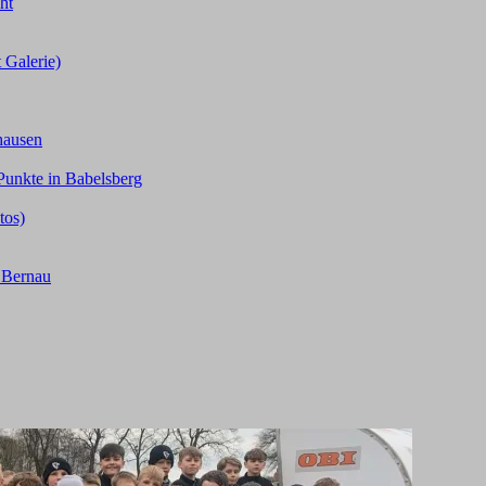
ht
 Galerie)
hausen
Punkte in Babelsberg
tos)
n Bernau