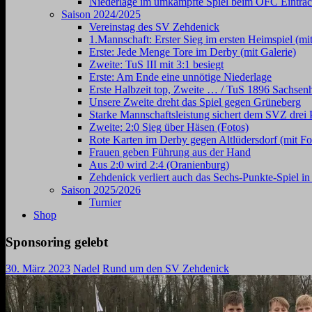
Niederlage im umkämpfte Spiel beim OFC Eintrac
Saison 2024/2025
Vereinstag des SV Zehdenick
1.Mannschaft: Erster Sieg im ersten Heimspiel (mit
Erste: Jede Menge Tore im Derby (mit Galerie)
Zweite: TuS III mit 3:1 besiegt
Erste: Am Ende eine unnötige Niederlage
Erste Halbzeit top, Zweite … / TuS 1896 Sachsen
Unsere Zweite dreht das Spiel gegen Grüneberg
Starke Mannschaftsleistung sichert dem SVZ drei 
Zweite: 2:0 Sieg über Häsen (Fotos)
Rote Karten im Derby gegen Altlüdersdorf (mit Fo
Frauen geben Führung aus der Hand
Aus 2:0 wird 2:4 (Oranienburg)
Zehdenick verliert auch das Sechs-Punkte-Spiel i
Saison 2025/2026
Turnier
Shop
Sponsoring gelebt
30. März 2023
Nadel
Rund um den SV Zehdenick