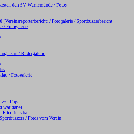
iel gegen den SV Warnemünde / Fotos
Vereinsreporterbericht) / Fotogalerie / Sportbuzzerbericht
e / Fotogalerie
e
ngsteam / Bildergalerie
e
tos
au / Fotogalerie
s von Fupa
d war dabei
 Friedrichsthal
s Sportbuzzers / Fotos vom Verein