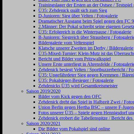
Trainingslager der Ersten an der Ostsee / Testsp
Ü35: Zehdenick quält sich zum Sieg
D-Junioren: Sieg über Velten / Fotogalerie
Dramatischer Ausgang beim Spiel gegen den FC 98 (
2.Männer: Der Pokal schreibt seine eigenen Gesetz
Ü35: Erfolgreich in die Winterpause / Fotogalerie
B-Junioren: Siegreich über Strausberg / Fotogaleri
Bildergalerie vom Veltenspiel
Klatsche unserer Zweiten im Derby / Bildergalerie
Ü35-Mixed-Turnier: Klein-Mutz ist das Überraschu
Bericht und Bilder vom Pritzwalkspiel
Unsere Erste unterliegt in Ahrensfelde / Fotogaleri
Zehdenick besiegt Velten / Sportbuzzerbericht / Fo
Ü35: Ungefährdeter Sieg gegen Kremmen / Bärenkl
Ü35: Pokalsieger-Besieger / Fotogalerie
Zehdenicks Ü35 wird Gesamtkreismeister
Saison 2019/2020
Bilder vom Kick gegen den OFC
Zehdenick dreht das Spiel in Halbzeit Zwei / Foto
Union Berlin gegen Hertha BSC – unsere F-Jugen
Fotos unserer Ü35 – Spiele gegen Hennigsdorf und
Zehdenick erobert die Tabellenspitze / Bericht de
Saison 2020/2021
Die Bilder vom Pokalspiel sind online