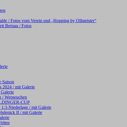
oren
alde / Fotos vom Verein und „Hopping by Ollmeister“
it Bernau / Fotos
erie
e Saison
 2024 / mit Galerie
 Galerie
g / Werneuchen
 WELDINGER-CUP
 1:3-Niederlage / mit Galerie
hdenick II / mit Galerie
alerie
elten