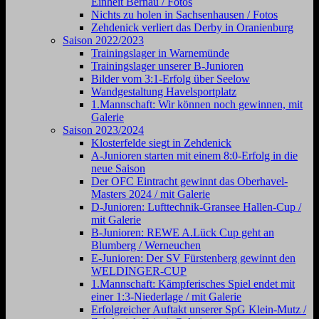
Einheit Bernau / Fotos
Nichts zu holen in Sachsenhausen / Fotos
Zehdenick verliert das Derby in Oranienburg
Saison 2022/2023
Trainingslager in Warnemünde
Trainingslager unserer B-Junioren
Bilder vom 3:1-Erfolg über Seelow
Wandgestaltung Havelsportplatz
1.Mannschaft: Wir können noch gewinnen, mit
Galerie
Saison 2023/2024
Klosterfelde siegt in Zehdenick
A-Junioren starten mit einem 8:0-Erfolg in die
neue Saison
Der OFC Eintracht gewinnt das Oberhavel-
Masters 2024 / mit Galerie
D-Junioren: Lufttechnik-Gransee Hallen-Cup /
mit Galerie
B-Junioren: REWE A.Lück Cup geht an
Blumberg / Werneuchen
E-Junioren: Der SV Fürstenberg gewinnt den
WELDINGER-CUP
1.Mannschaft: Kämpferisches Spiel endet mit
einer 1:3-Niederlage / mit Galerie
Erfolgreicher Auftakt unserer SpG Klein-Mutz /