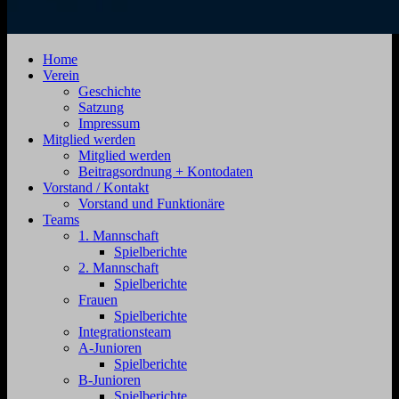
SV
Jahnstraße
Home
Zehdenick
4,
Verein
1920
16792
Geschichte
e.V.
Zehdenick
Satzung
Impressum
Mitglied werden
Mitglied werden
Beitragsordnung + Kontodaten
Vorstand / Kontakt
Vorstand und Funktionäre
Teams
1. Mannschaft
Spielberichte
2. Mannschaft
Spielberichte
Frauen
Spielberichte
Integrationsteam
A-Junioren
Spielberichte
B-Junioren
Spielberichte