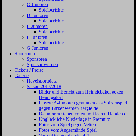
C-Junioren
Spielberichte
D-Junioren
Spielberichte
E-Junioren
Spielberichte
F-Junioren
Spielberichte
G-Junioren
Sponsoren
Sponsoren
Sponsor werden
Tickets / Preise
Galerie
Havelsportplatz
Saison 2017/2018
Bilder und Bericht zum Heimdebakel gegen
Hennigsdorf
Unsere A-Junioren gewinnen das Spitzenspiel
gegen Birkenwerder/Bergfelde
B-Junioren stehen erneut mit leeren Händen da
Unglückliche Niederlage in Premnitz
Fotos zum Spiel gegen Velten
Fotos vom Angermünde-Spiel
Verrücktes Spiel endet 4:4