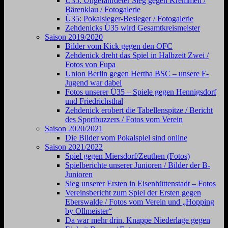
Ü35: Ungefährdeter Sieg gegen Kremmen /
Bärenklau / Fotogalerie
Ü35: Pokalsieger-Besieger / Fotogalerie
Zehdenicks Ü35 wird Gesamtkreismeister
Saison 2019/2020
Bilder vom Kick gegen den OFC
Zehdenick dreht das Spiel in Halbzeit Zwei /
Fotos von Fupa
Union Berlin gegen Hertha BSC – unsere F-
Jugend war dabei
Fotos unserer Ü35 – Spiele gegen Hennigsdorf
und Friedrichsthal
Zehdenick erobert die Tabellenspitze / Bericht
des Sportbuzzers / Fotos vom Verein
Saison 2020/2021
Die Bilder vom Pokalspiel sind online
Saison 2021/2022
Spiel gegen Miersdorf/Zeuthen (Fotos)
Spielberichte unserer Junioren / Bilder der B-
Junioren
Sieg unserer Ersten in Eisenhüttenstadt – Fotos
Vereinsbericht zum Spiel der Ersten gegen
Eberswalde / Fotos vom Verein und „Hopping
by Ollmeister“
Da war mehr drin. Knappe Niederlage gegen