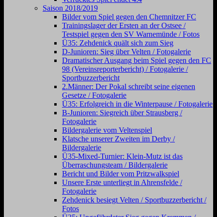
Saison 2018/2019
Bilder vom Spiel gegen den Chemnitzer FC
Trainingslager der Ersten an der Ostsee /
Testspiel gegen den SV Warnemünde / Fotos
Ü35: Zehdenick quält sich zum Sieg
D-Junioren: Sieg über Velten / Fotogalerie
Dramatischer Ausgang beim Spiel gegen den FC
98 (Vereinsreporterbericht) / Fotogalerie /
Sportbuzzerbericht
2.Männer: Der Pokal schreibt seine eigenen
Gesetze / Fotogalerie
Ü35: Erfolgreich in die Winterpause / Fotogalerie
B-Junioren: Siegreich über Strausberg /
Fotogalerie
Bildergalerie vom Veltenspiel
Klatsche unserer Zweiten im Derby /
Bildergalerie
Ü35-Mixed-Turnier: Klein-Mutz ist das
Überraschungsteam / Bildergalerie
Bericht und Bilder vom Pritzwalkspiel
Unsere Erste unterliegt in Ahrensfelde /
Fotogalerie
Zehdenick besiegt Velten / Sportbuzzerbericht /
Fotos