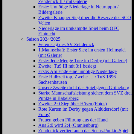
Zehdenick II / mit Galerie
Erste: Unnötige Niederlage in Neuruppin /
Bildergalerie
Zweite: Knapper Sieg über die Reserve des SCO
Velten
Niederlage im umkämpfte Spiel beim OFC
Eintracht
Saison 2024/2025
Vereinstag des SV Zehdenick
1.Mannschaft: Erster Sieg im ersten Heimspiel
(mit Galerie)
Erste: Jede Menge Tore im Derby (mit Galerie)
Zweite: TuS III mit 3:1 besiegt
Erste: Am Ende eine unnötige Niederlage
Erste Halbzeit top, Zweite … / TuS 1896
Sachsenhausen
Unsere Zweite dreht das Spiel gegen Grüneberg
Starke Mannschaftsleistung sichert dem SVZ drei
Punkte in Babelsberg
Zweite: 2:0 Sieg über Häsen (Fotos)
Rote Karten im Derby gegen Altlüdersdorf (mit
Fotos)
Frauen geben Führung aus der Hand
Aus 2:0 wird 2:4 (Oranienburg)
Zehdenick verliert auch das Sechs-Punkte-Spiel