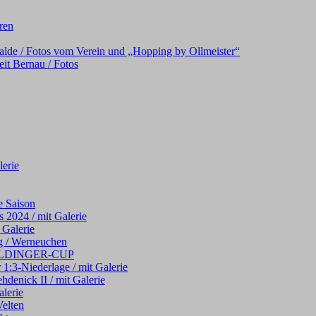
oren
alde / Fotos vom Verein und „Hopping by Ollmeister“
it Bernau / Fotos
erie
e Saison
 2024 / mit Galerie
 Galerie
g / Werneuchen
 WELDINGER-CUP
 1:3-Niederlage / mit Galerie
hdenick II / mit Galerie
alerie
elten