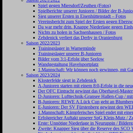
Saison 2021/2022
Spiel gegen Miersdorf/Zeuthen (Fotos)
Spielberichte unserer Junioren / Bilder der B-Juni
Sieg unserer Ersten in Eisenhüttenstadt – Fotos
Vereinsbericht zum Spiel der Ersten gegen Ebersw
Da war mehr drin. Knappe Niederlage gegen Einhe
Nichts zu holen in Sachsenhausen / Fotos
Zehdenick verliert das Derby in Oranienburg
Saison 2022/2023
Trainingslager in Warnemünde
Trainingslager unserer B-Junioren
Bilder vom 3:1-Erfolg über Seelow
Wandgestaltung Havelsportplatz
1.Mannschaft: Wir können noch gewinnen, mit Gal
Saison 2023/2024
Klosterfelde siegt in Zehdenick
A-Junioren starten mit einem 8:0-Erfolg in die neu
Der OFC Eintracht gewinnt das Oberhavel-Masters
D-Junioren: Lufttechnik-Gransee Hallen-Cup / mit
B-Junioren: REWE A.Lück Cup geht an Blumber
E-Junioren: Der SV Fürstenberg gewinnt den
1.Mannschaft: Kämpferisches Spiel endet mit einer
Erfolgreicher Auftakt unserer SpG Klein-Mutz / Ze
Erste: Unnötige Niederlage in Neuruppin / Bilderg
Zweite: Knapper Sieg über die Reserve des SCO V