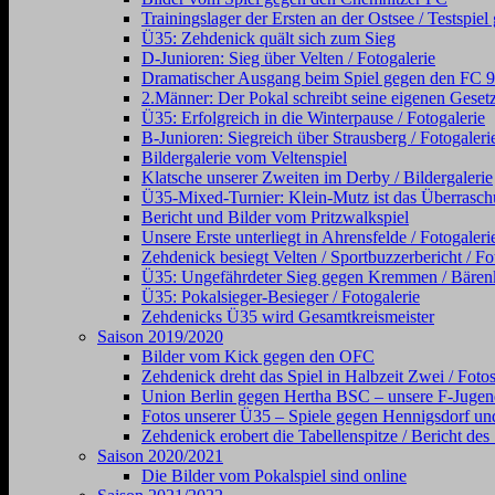
Trainingslager der Ersten an der Ostsee / Testsp
Ü35: Zehdenick quält sich zum Sieg
D-Junioren: Sieg über Velten / Fotogalerie
Dramatischer Ausgang beim Spiel gegen den FC 98 (
2.Männer: Der Pokal schreibt seine eigenen Gesetz
Ü35: Erfolgreich in die Winterpause / Fotogalerie
B-Junioren: Siegreich über Strausberg / Fotogaleri
Bildergalerie vom Veltenspiel
Klatsche unserer Zweiten im Derby / Bildergalerie
Ü35-Mixed-Turnier: Klein-Mutz ist das Überraschu
Bericht und Bilder vom Pritzwalkspiel
Unsere Erste unterliegt in Ahrensfelde / Fotogaleri
Zehdenick besiegt Velten / Sportbuzzerbericht / Fo
Ü35: Ungefährdeter Sieg gegen Kremmen / Bärenkl
Ü35: Pokalsieger-Besieger / Fotogalerie
Zehdenicks Ü35 wird Gesamtkreismeister
Saison 2019/2020
Bilder vom Kick gegen den OFC
Zehdenick dreht das Spiel in Halbzeit Zwei / Foto
Union Berlin gegen Hertha BSC – unsere F-Jugen
Fotos unserer Ü35 – Spiele gegen Hennigsdorf und
Zehdenick erobert die Tabellenspitze / Bericht de
Saison 2020/2021
Die Bilder vom Pokalspiel sind online