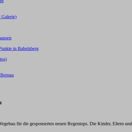
ht
 Galerie)
hausen
Punkte in Babelsberg
tos)
n Bernau
n
ebau für die gesponserten neuen Regentops. Die Kinder, Eltern und T