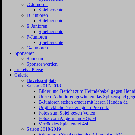
C-Junioren
Spielberichte
D-Junioren
Spielberichte
E-Junioren
Spielberichte
F-Junioren
Spielberichte
G-Junioren
Sponsoren
Sponsoren
Sponsor werden
Tickets / Preise
Galerie
Havelsportplatz
Saison 2017/2018
Bilder und Bericht zum Heimdebakel gegen Henni
Unsere A-Junioren gewinnen das Spitzenspiel geg
B-Junioren stehen erneut mit leeren Händen da
Unglückliche Niederlage in Premnitz
Fotos zum Spiel gegen Velten
Fotos vom Angermünde-Spiel
Verrücktes Spiel endet 4:4
Saison 2018/2019
Bilder vom Spiel gegen den Chemnitzer FC