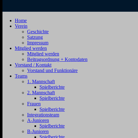
SV
Jahnstraße
Home
Zehdenick
4,
Verein
1920
16792
Geschichte
e.V.
Zehdenick
Satzung
Impressum
Mitglied werden
Mitglied werden
Beitragsordnung + Kontodaten
Vorstand / Kontakt
Vorstand und Funktionäre
Teams
1. Mannschaft
Spielberichte
2. Mannschaft
Spielberichte
Frauen
Spielberichte
Integrationsteam
A-Junioren
Spielberichte
B-Junioren
Spielberichte