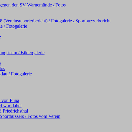
iel gegen den SV Warnemünde / Fotos
Vereinsreporterbericht) / Fotogalerie / Sportbuzzerbericht
e / Fotogalerie
e
ngsteam / Bildergalerie
e
tos
au / Fotogalerie
s von Fupa
d war dabei
 Friedrichsthal
s Sportbuzzers / Fotos vom Verein