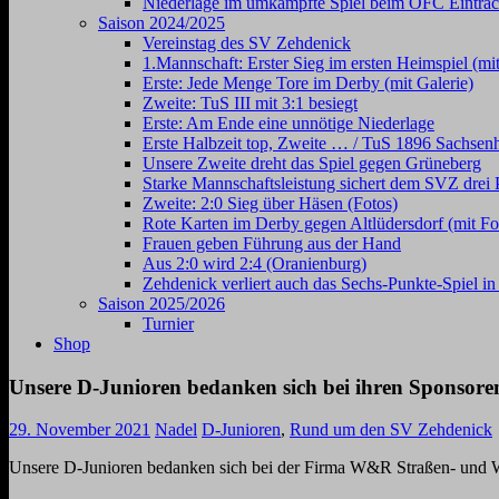
Niederlage im umkämpfte Spiel beim OFC Eintrac
Saison 2024/2025
Vereinstag des SV Zehdenick
1.Mannschaft: Erster Sieg im ersten Heimspiel (mit
Erste: Jede Menge Tore im Derby (mit Galerie)
Zweite: TuS III mit 3:1 besiegt
Erste: Am Ende eine unnötige Niederlage
Erste Halbzeit top, Zweite … / TuS 1896 Sachsen
Unsere Zweite dreht das Spiel gegen Grüneberg
Starke Mannschaftsleistung sichert dem SVZ drei 
Zweite: 2:0 Sieg über Häsen (Fotos)
Rote Karten im Derby gegen Altlüdersdorf (mit Fo
Frauen geben Führung aus der Hand
Aus 2:0 wird 2:4 (Oranienburg)
Zehdenick verliert auch das Sechs-Punkte-Spiel i
Saison 2025/2026
Turnier
Shop
Unsere D-Junioren bedanken sich bei ihren Sponsore
29. November 2021
Nadel
D-Junioren
,
Rund um den SV Zehdenick
Unsere D-Junioren bedanken sich bei der Firma W&R Straßen- und Weg