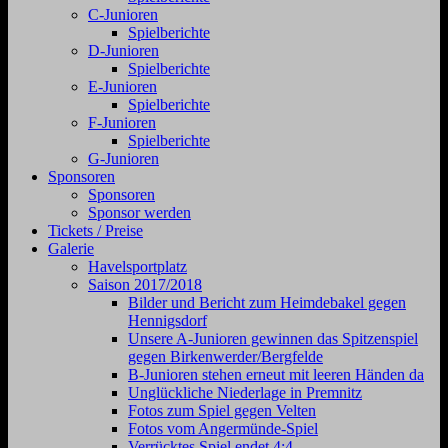
C-Junioren
Spielberichte
D-Junioren
Spielberichte
E-Junioren
Spielberichte
F-Junioren
Spielberichte
G-Junioren
Sponsoren
Sponsoren
Sponsor werden
Tickets / Preise
Galerie
Havelsportplatz
Saison 2017/2018
Bilder und Bericht zum Heimdebakel gegen
Hennigsdorf
Unsere A-Junioren gewinnen das Spitzenspiel
gegen Birkenwerder/Bergfelde
B-Junioren stehen erneut mit leeren Händen da
Unglückliche Niederlage in Premnitz
Fotos zum Spiel gegen Velten
Fotos vom Angermünde-Spiel
Verrücktes Spiel endet 4:4