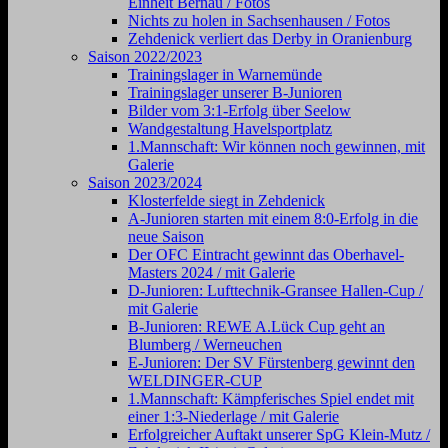
Einheit Bernau / Fotos
Nichts zu holen in Sachsenhausen / Fotos
Zehdenick verliert das Derby in Oranienburg
Saison 2022/2023
Trainingslager in Warnemünde
Trainingslager unserer B-Junioren
Bilder vom 3:1-Erfolg über Seelow
Wandgestaltung Havelsportplatz
1.Mannschaft: Wir können noch gewinnen, mit
Galerie
Saison 2023/2024
Klosterfelde siegt in Zehdenick
A-Junioren starten mit einem 8:0-Erfolg in die
neue Saison
Der OFC Eintracht gewinnt das Oberhavel-
Masters 2024 / mit Galerie
D-Junioren: Lufttechnik-Gransee Hallen-Cup /
mit Galerie
B-Junioren: REWE A.Lück Cup geht an
Blumberg / Werneuchen
E-Junioren: Der SV Fürstenberg gewinnt den
WELDINGER-CUP
1.Mannschaft: Kämpferisches Spiel endet mit
einer 1:3-Niederlage / mit Galerie
Erfolgreicher Auftakt unserer SpG Klein-Mutz /