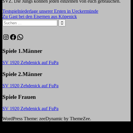
SVZ. Die Jungs können jeden einzelnen von euch gebrauchen.
Beitragsnavigation
Vorheriger
Testspielniederlage unserer Ersten in Ueckermünde
Beitrag:
Nächster
Zu Gast bei den Eisernen aus Köpenick
Beitrag:
Suchen
nach:
Suchen
Instagram
Facebook
WhatsApp
Spiele 1.Männer
SV 1920 Zehdenick auf FuPa
Spiele 2.Männer
SV 1920 Zehdenick auf FuPa
Spiele Frauen
SV 1920 Zehdenick auf FuPa
WordPress Theme: zeeDynamic by ThemeZee.