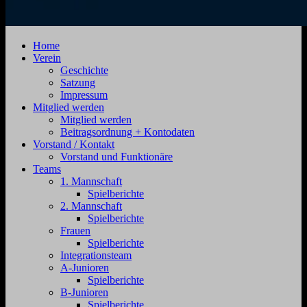
SV
Jahnstraße
Home
Zehdenick
4,
Verein
1920
16792
Geschichte
e.V.
Zehdenick
Satzung
Impressum
Mitglied werden
Mitglied werden
Beitragsordnung + Kontodaten
Vorstand / Kontakt
Vorstand und Funktionäre
Teams
1. Mannschaft
Spielberichte
2. Mannschaft
Spielberichte
Frauen
Spielberichte
Integrationsteam
A-Junioren
Spielberichte
B-Junioren
Spielberichte