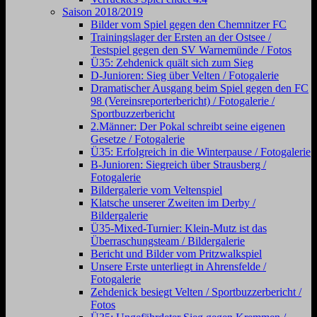
Saison 2018/2019
Bilder vom Spiel gegen den Chemnitzer FC
Trainingslager der Ersten an der Ostsee /
Testspiel gegen den SV Warnemünde / Fotos
Ü35: Zehdenick quält sich zum Sieg
D-Junioren: Sieg über Velten / Fotogalerie
Dramatischer Ausgang beim Spiel gegen den FC
98 (Vereinsreporterbericht) / Fotogalerie /
Sportbuzzerbericht
2.Männer: Der Pokal schreibt seine eigenen
Gesetze / Fotogalerie
Ü35: Erfolgreich in die Winterpause / Fotogalerie
B-Junioren: Siegreich über Strausberg /
Fotogalerie
Bildergalerie vom Veltenspiel
Klatsche unserer Zweiten im Derby /
Bildergalerie
Ü35-Mixed-Turnier: Klein-Mutz ist das
Überraschungsteam / Bildergalerie
Bericht und Bilder vom Pritzwalkspiel
Unsere Erste unterliegt in Ahrensfelde /
Fotogalerie
Zehdenick besiegt Velten / Sportbuzzerbericht /
Fotos