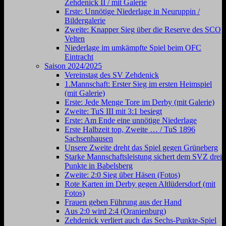
Zehdenick II / mit Galerie
Erste: Unnötige Niederlage in Neuruppin /
Bildergalerie
Zweite: Knapper Sieg über die Reserve des SCO
Velten
Niederlage im umkämpfte Spiel beim OFC
Eintracht
Saison 2024/2025
Vereinstag des SV Zehdenick
1.Mannschaft: Erster Sieg im ersten Heimspiel
(mit Galerie)
Erste: Jede Menge Tore im Derby (mit Galerie)
Zweite: TuS III mit 3:1 besiegt
Erste: Am Ende eine unnötige Niederlage
Erste Halbzeit top, Zweite … / TuS 1896
Sachsenhausen
Unsere Zweite dreht das Spiel gegen Grüneberg
Starke Mannschaftsleistung sichert dem SVZ drei
Punkte in Babelsberg
Zweite: 2:0 Sieg über Häsen (Fotos)
Rote Karten im Derby gegen Altlüdersdorf (mit
Fotos)
Frauen geben Führung aus der Hand
Aus 2:0 wird 2:4 (Oranienburg)
Zehdenick verliert auch das Sechs-Punkte-Spiel