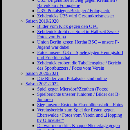
Ü35: Ungefährdeter Sieg gegen Kremmen /
Bärenklau / Fotogalerie
Ü35: Pokalsieger-Besieger / Fotogalerie
Zehdenicks Ü35 wird Gesamtkreismeister
Saison 2019/2020
Bilder vom Kick gegen den OFC
Zehdenick dreht das Spiel in Halbzeit Zwei /
Fotos von Fupa
Union Berlin gegen Hertha BSC – unsere F-
Jugend war dabei
Fotos unserer Ü35 – Spiele gegen Hennigsdorf
und Friedrichsthal
Zehdenick erobert die Tabellenspitze / Bericht
des Sportbuzzers / Fotos vom Verein
Saison 2020/2021
Die Bilder vom Pokalspiel sind online
Saison 2021/2022
Spiel gegen Miersdorf/Zeuthen (Fotos)
Spielberichte unserer Junioren / Bilder der B-
Junioren
Sieg unserer Ersten in Eisenhüttenstadt – Fotos
Vereinsbericht zum Spiel der Ersten gegen
Eberswalde / Fotos vom Verein und „Hopping
by Ollmeister“
Da war mehr drin. Knappe Niederlage gegen