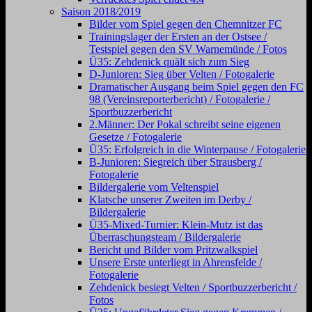
Saison 2018/2019
Bilder vom Spiel gegen den Chemnitzer FC
Trainingslager der Ersten an der Ostsee /
Testspiel gegen den SV Warnemünde / Fotos
Ü35: Zehdenick quält sich zum Sieg
D-Junioren: Sieg über Velten / Fotogalerie
Dramatischer Ausgang beim Spiel gegen den FC
98 (Vereinsreporterbericht) / Fotogalerie /
Sportbuzzerbericht
2.Männer: Der Pokal schreibt seine eigenen
Gesetze / Fotogalerie
Ü35: Erfolgreich in die Winterpause / Fotogalerie
B-Junioren: Siegreich über Strausberg /
Fotogalerie
Bildergalerie vom Veltenspiel
Klatsche unserer Zweiten im Derby /
Bildergalerie
Ü35-Mixed-Turnier: Klein-Mutz ist das
Überraschungsteam / Bildergalerie
Bericht und Bilder vom Pritzwalkspiel
Unsere Erste unterliegt in Ahrensfelde /
Fotogalerie
Zehdenick besiegt Velten / Sportbuzzerbericht /
Fotos