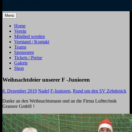
Menü
SV
Jahnstraße
Zehdenick
4,
Home
1920
16792
Verein
e.V.
Zehdenick
Mitglied werden
Vorstand / Kontakt
Teams
Sponsoren
Tickets / Preise
Galerie
Shop
Weihnachtsfeier unserer F -Junioren
8. Dezember 2019
Nadel
F-Junioren
,
Rund um den SV Zehdenick
Danke an den Weihnachtsmann und an die Firma Lufttechnik
Gransee GmbH !