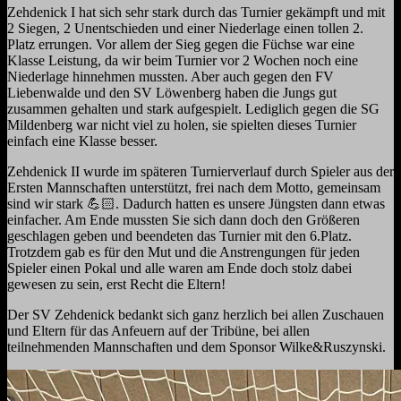
Zehdenick I hat sich sehr stark durch das Turnier gekämpft und mit
2 Siegen, 2 Unentschieden und einer Niederlage einen tollen 2.
Platz errungen. Vor allem der Sieg gegen die Füchse war eine
Klasse Leistung, da wir beim Turnier vor 2 Wochen noch eine
Niederlage hinnehmen mussten. Aber auch gegen den FV
Liebenwalde und den SV Löwenberg haben die Jungs gut
zusammen gehalten und stark aufgespielt. Lediglich gegen die SG
Mildenberg war nicht viel zu holen, sie spielten dieses Turnier
einfach eine Klasse besser.
Zehdenick II wurde im späteren Turnierverlauf durch Spieler aus der
Ersten Mannschaften unterstützt, frei nach dem Motto, gemeinsam
sind wir stark 💪🏻. Dadurch hatten es unsere Jüngsten dann etwas
einfacher. Am Ende mussten Sie sich dann doch den Größeren
geschlagen geben und beendeten das Turnier mit den 6.Platz.
Trotzdem gab es für den Mut und die Anstrengungen für jeden
Spieler einen Pokal und alle waren am Ende doch stolz dabei
gewesen zu sein, erst Recht die Eltern!
Der SV Zehdenick bedankt sich ganz herzlich bei allen Zuschauen
und Eltern für das Anfeuern auf der Tribüne, bei allen
teilnehmenden Mannschaften und dem Sponsor Wilke&Ruszynski.