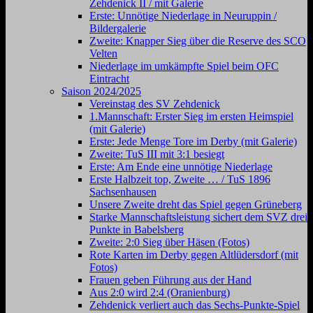
Zehdenick II / mit Galerie
Erste: Unnötige Niederlage in Neuruppin /
Bildergalerie
Zweite: Knapper Sieg über die Reserve des SCO
Velten
Niederlage im umkämpfte Spiel beim OFC
Eintracht
Saison 2024/2025
Vereinstag des SV Zehdenick
1.Mannschaft: Erster Sieg im ersten Heimspiel
(mit Galerie)
Erste: Jede Menge Tore im Derby (mit Galerie)
Zweite: TuS III mit 3:1 besiegt
Erste: Am Ende eine unnötige Niederlage
Erste Halbzeit top, Zweite … / TuS 1896
Sachsenhausen
Unsere Zweite dreht das Spiel gegen Grüneberg
Starke Mannschaftsleistung sichert dem SVZ drei
Punkte in Babelsberg
Zweite: 2:0 Sieg über Häsen (Fotos)
Rote Karten im Derby gegen Altlüdersdorf (mit
Fotos)
Frauen geben Führung aus der Hand
Aus 2:0 wird 2:4 (Oranienburg)
Zehdenick verliert auch das Sechs-Punkte-Spiel