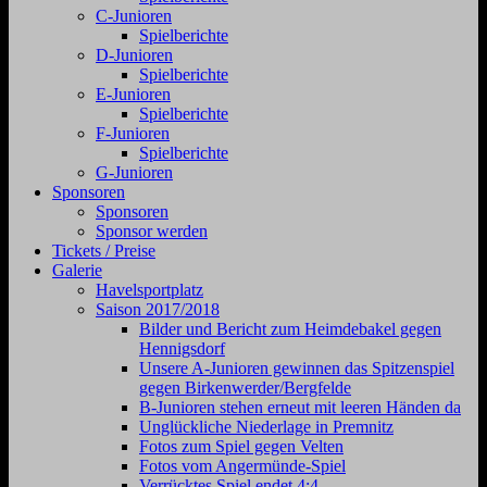
C-Junioren
Spielberichte
D-Junioren
Spielberichte
E-Junioren
Spielberichte
F-Junioren
Spielberichte
G-Junioren
Sponsoren
Sponsoren
Sponsor werden
Tickets / Preise
Galerie
Havelsportplatz
Saison 2017/2018
Bilder und Bericht zum Heimdebakel gegen
Hennigsdorf
Unsere A-Junioren gewinnen das Spitzenspiel
gegen Birkenwerder/Bergfelde
B-Junioren stehen erneut mit leeren Händen da
Unglückliche Niederlage in Premnitz
Fotos zum Spiel gegen Velten
Fotos vom Angermünde-Spiel
Verrücktes Spiel endet 4:4