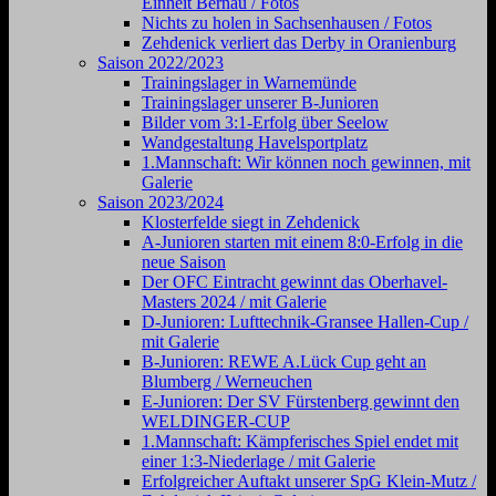
Einheit Bernau / Fotos
Nichts zu holen in Sachsenhausen / Fotos
Zehdenick verliert das Derby in Oranienburg
Saison 2022/2023
Trainingslager in Warnemünde
Trainingslager unserer B-Junioren
Bilder vom 3:1-Erfolg über Seelow
Wandgestaltung Havelsportplatz
1.Mannschaft: Wir können noch gewinnen, mit
Galerie
Saison 2023/2024
Klosterfelde siegt in Zehdenick
A-Junioren starten mit einem 8:0-Erfolg in die
neue Saison
Der OFC Eintracht gewinnt das Oberhavel-
Masters 2024 / mit Galerie
D-Junioren: Lufttechnik-Gransee Hallen-Cup /
mit Galerie
B-Junioren: REWE A.Lück Cup geht an
Blumberg / Werneuchen
E-Junioren: Der SV Fürstenberg gewinnt den
WELDINGER-CUP
1.Mannschaft: Kämpferisches Spiel endet mit
einer 1:3-Niederlage / mit Galerie
Erfolgreicher Auftakt unserer SpG Klein-Mutz /