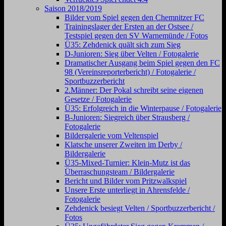
Saison 2018/2019
Bilder vom Spiel gegen den Chemnitzer FC
Trainingslager der Ersten an der Ostsee /
Testspiel gegen den SV Warnemünde / Fotos
Ü35: Zehdenick quält sich zum Sieg
D-Junioren: Sieg über Velten / Fotogalerie
Dramatischer Ausgang beim Spiel gegen den FC
98 (Vereinsreporterbericht) / Fotogalerie /
Sportbuzzerbericht
2.Männer: Der Pokal schreibt seine eigenen
Gesetze / Fotogalerie
Ü35: Erfolgreich in die Winterpause / Fotogalerie
B-Junioren: Siegreich über Strausberg /
Fotogalerie
Bildergalerie vom Veltenspiel
Klatsche unserer Zweiten im Derby /
Bildergalerie
Ü35-Mixed-Turnier: Klein-Mutz ist das
Überraschungsteam / Bildergalerie
Bericht und Bilder vom Pritzwalkspiel
Unsere Erste unterliegt in Ahrensfelde /
Fotogalerie
Zehdenick besiegt Velten / Sportbuzzerbericht /
Fotos