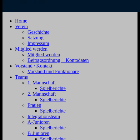
SV
Jahnstraße
Home
Zehdenick
4,
Verein
1920
16792
Geschichte
e.V.
Zehdenick
Satzung
Impressum
Mitglied werden
Mitglied werden
Beitragsordnung + Kontodaten
Vorstand / Kontakt
Vorstand und Funktionäre
Teams
1. Mannschaft
Spielberichte
2. Mannschaft
Spielberichte
Frauen
Spielberichte
Integrationsteam
A-Junioren
Spielberichte
B-Junioren
Spielberichte