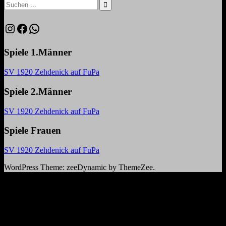
Beitrag:
Suchen
nach:
Suchen
Instagram
Facebook
WhatsApp
Spiele 1.Männer
SV 1920 Zehdenick auf FuPa
Spiele 2.Männer
SV 1920 Zehdenick auf FuPa
Spiele Frauen
SV 1920 Zehdenick auf FuPa
WordPress Theme: zeeDynamic by ThemeZee.