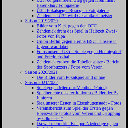
Ü35: Ungefährdeter Sieg gegen Kremmen /
Bärenklau / Fotogalerie
Ü35: Pokalsieger-Besieger / Fotogalerie
Zehdenicks Ü35 wird Gesamtkreismeister
Saison 2019/2020
Bilder vom Kick gegen den OFC
Zehdenick dreht das Spiel in Halbzeit Zwei /
Fotos von Fupa
Union Berlin gegen Hertha BSC – unsere F-
Jugend war dabei
Fotos unserer Ü35 – Spiele gegen Hennigsdorf
und Friedrichsthal
Zehdenick erobert die Tabellenspitze / Bericht
des Sportbuzzers / Fotos vom Verein
Saison 2020/2021
Die Bilder vom Pokalspiel sind online
Saison 2021/2022
Spiel gegen Miersdorf/Zeuthen (Fotos)
Spielberichte unserer Junioren / Bilder der B-
Junioren
Sieg unserer Ersten in Eisenhüttenstadt – Fotos
Vereinsbericht zum Spiel der Ersten gegen
Eberswalde / Fotos vom Verein und „Hopping
by Ollmeister“
Da war mehr drin. Knappe Niederlage gegen