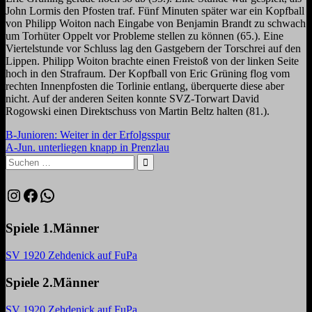
John Lormis den Pfosten traf.
Fünf
Minuten später war ein Kopfball
von Philipp Woiton nach Eingabe
von Benjamin Brandt zu schwach
um
Torhüter Oppelt vor Probleme stellen zu können (65.). Eine
Viertelstunde vor Schluss lag den Gastgebern der Torschrei auf den
Lippen. Philipp Woiton brachte einen Freistoß von der linken Seite
hoch in den Strafraum. Der Kopfball von Eric Grüning flog vom
rechten Innenpfosten die Torlinie entlang, überquerte diese aber
nicht.
Auf der anderen Seiten konnte SVZ-Torwart David
Rogowski einen Direktschuss von Martin Beltz halten (81.).
Beitragsnavigation
Vorheriger
B-Junioren: Weiter in der Erfolgsspur
Beitrag:
Nächster
A-Jun. unterliegen knapp in Prenzlau
Beitrag:
Suchen
nach:
Suchen
Instagram
Facebook
WhatsApp
Spiele 1.Männer
SV 1920 Zehdenick auf FuPa
Spiele 2.Männer
SV 1920 Zehdenick auf FuPa