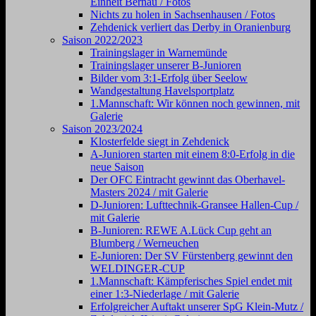
Einheit Bernau / Fotos
Nichts zu holen in Sachsenhausen / Fotos
Zehdenick verliert das Derby in Oranienburg
Saison 2022/2023
Trainingslager in Warnemünde
Trainingslager unserer B-Junioren
Bilder vom 3:1-Erfolg über Seelow
Wandgestaltung Havelsportplatz
1.Mannschaft: Wir können noch gewinnen, mit
Galerie
Saison 2023/2024
Klosterfelde siegt in Zehdenick
A-Junioren starten mit einem 8:0-Erfolg in die
neue Saison
Der OFC Eintracht gewinnt das Oberhavel-
Masters 2024 / mit Galerie
D-Junioren: Lufttechnik-Gransee Hallen-Cup /
mit Galerie
B-Junioren: REWE A.Lück Cup geht an
Blumberg / Werneuchen
E-Junioren: Der SV Fürstenberg gewinnt den
WELDINGER-CUP
1.Mannschaft: Kämpferisches Spiel endet mit
einer 1:3-Niederlage / mit Galerie
Erfolgreicher Auftakt unserer SpG Klein-Mutz /