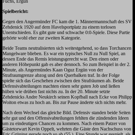
Fuchs, Ergün
Spielbericht:
Gegen den Angermünder FC kam die 1. Männermannschaft des SV
Zehdenick 1920 auf dem Havels
portplatz
zu einem torlosen
Unentschieden. Es gibt gute und schwache 0:0-Spiele. Diese Partie
gehört
e wohl eher
zur zweiten Kategorie.
Beide Teams neutralisierten sich weitestgehend, so dass Torchancen
Mangelware blieben. Es war ein typisches Null zu Null Spiel, an
dessen Ende das Remis leistungsgerecht war. Den einen oder
anderen Höhepunkt gab es aber dennoch. So zum Beispiel in der 2.
Minute, als
Angermündes Kaan Oguz Ergün von der
Strafraumgrenze abzog und den Querbalken traf. In der Folge
spielte sich das Geschehen zwischen den Strafräumen ab. Beide
Defensivabteilungen machten einen sehr guten Job und ließen
hüben wie drüben fast nichts zu. In der 20. Minute setzte
Zehdenicks Andre Neukirch seinen Kopfball nach Ecke von Philipp
Woiton etwas zu hoch an. Bis zur Pause änderte sich nichts mehr.
Nach dem Wechsel das gleiche Bild. Defensiv standen beide Seiten
sehr gut und den Offensivabteilungen fehlten die zündenden Ideen
um zu eindeutigen Chancen zu kommen. Nach einem Patzer von
Gästetorwart Kevin Oppelt, wehrten die Gäste den Nachschuss von
Eric Grüning gerade noch so ab (55.).
Eine Stunde war gespielt, als