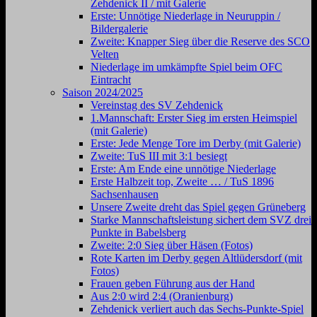
Zehdenick II / mit Galerie
Erste: Unnötige Niederlage in Neuruppin /
Bildergalerie
Zweite: Knapper Sieg über die Reserve des SCO
Velten
Niederlage im umkämpfte Spiel beim OFC
Eintracht
Saison 2024/2025
Vereinstag des SV Zehdenick
1.Mannschaft: Erster Sieg im ersten Heimspiel
(mit Galerie)
Erste: Jede Menge Tore im Derby (mit Galerie)
Zweite: TuS III mit 3:1 besiegt
Erste: Am Ende eine unnötige Niederlage
Erste Halbzeit top, Zweite … / TuS 1896
Sachsenhausen
Unsere Zweite dreht das Spiel gegen Grüneberg
Starke Mannschaftsleistung sichert dem SVZ drei
Punkte in Babelsberg
Zweite: 2:0 Sieg über Häsen (Fotos)
Rote Karten im Derby gegen Altlüdersdorf (mit
Fotos)
Frauen geben Führung aus der Hand
Aus 2:0 wird 2:4 (Oranienburg)
Zehdenick verliert auch das Sechs-Punkte-Spiel