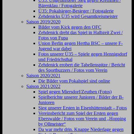
Ü35: Ungefährdeter Sieg gegen Kremmen /
Bärenklau / Fotogalerie
Ü35: Pokalsieger-Besieger / Fotogalerie
Zehdenicks Ü35 wird Gesamtkreismeister
Saison 2019/2020
Bilder vom Kick gegen den OFC
Zehdenick dreht das Spiel in Halbzeit Zwei /
Fotos von Fupa
Union Berlin gegen Hertha BSC – unsere F-
Jugend war dabei
Fotos unserer Ü35 – Spiele gegen Hennigsdorf
und Friedrichsthal
Zehdenick erobert die Tabellenspitze / Bericht
des Sportbuzzers / Fotos vom Verein
Saison 2020/2021
Die Bilder vom Pokalspiel sind online
Saison 2021/2022
Spiel gegen Miersdorf/Zeuthen (Fotos)
Spielberichte unserer Junioren / Bilder der B-
Junioren
Sieg unserer Ersten in Eisenhüttenstadt – Fotos
Vereinsbericht zum Spiel der Ersten gegen
Eberswalde / Fotos vom Verein und „Hopping
by Ollmeister“
Da war mehr drin. Knappe Niederlage gegen