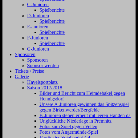
C-Junioren
Spielberichte
D-Junioren
Spielberichte
E-Junioren
Spielberichte
F-Junioren
Spielberichte
G-Junioren
Sponsoren
Sponsoren
Sponsor werden
Tickets / Preise
Galerie
Havelsportplatz
Saison 2017/2018
Bilder und Bericht zum Heimdebakel gegen
Hennigsdorf
Unsere A-Junioren gewinnen das Spitzenspiel
gegen Birkenwerder/Bergfelde
B-Junioren stehen erneut mit leeren Händen da
Unglückliche Niederlage in Premnitz
Fotos zum Spiel gegen Velten
Fotos vom Angermünde-Spiel
Verrücktes Spiel endet 4:4