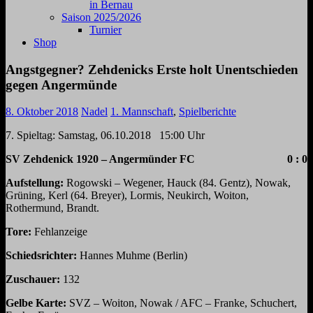
in Bernau
Saison 2025/2026
Turnier
Shop
Angstgegner? Zehdenicks Erste holt Unentschieden
gegen Angermünde
8. Oktober 2018
Nadel
1. Mannschaft
,
Spielberichte
7
. Spieltag:
Samstag,
06.10.2018 15:00 Uhr
SV Zehdenick 1920
– Angermünder FC 0 : 0
Aufstellung:
Rogowski – Wegener, Hauck (84. Gentz), Nowak,
Grüning, Kerl (64. Breyer), Lormis, Neukirch, Woiton,
Rothermund, Brandt.
Tor
e:
Fehlanzeige
Schiedsrichter:
Hannes Muhme (Berlin)
Zuschauer:
132
Gelbe Karte:
SVZ – Woiton, Nowak / AFC – Franke, Schuchert,