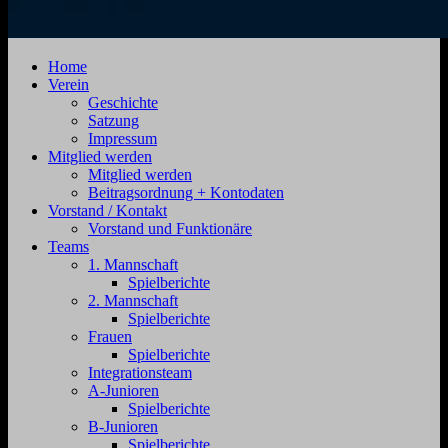
SV
Jahnstraße
Home
Zehdenick
4,
Verein
1920
16792
Geschichte
e.V.
Zehdenick
Satzung
Impressum
Mitglied werden
Mitglied werden
Beitragsordnung + Kontodaten
Vorstand / Kontakt
Vorstand und Funktionäre
Teams
1. Mannschaft
Spielberichte
2. Mannschaft
Spielberichte
Frauen
Spielberichte
Integrationsteam
A-Junioren
Spielberichte
B-Junioren
Spielberichte