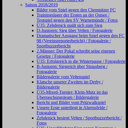
Saison 2018/2019
Bilder vom Spiel gegen den Chemnitzer FC
Trainingslager der Ersten an der Ostsee /
Testspiel gegen den SV Warnemünde / Fotos
Ü35: Zehdenick quält sich zum Sieg
D-Junioren: Sieg über Velten / Fotogalerie
Dramatischer Ausgang beim Spiel gegen den FC
98 (Vereinsreporterbericht) / Fotogalerie /
Sportbuzzerbericht
2.Männer: Der Pokal schreibt seine eigenen
Gesetze / Fotogalerie
Ü35: Erfolgreich in die Winterpause / Fotogalerie
B-Junioren: Siegreich über Strausberg /
Fotogalerie
Bildergalerie vom Veltenspiel
Klatsche unserer Zweiten im Derby /
Bildergalerie
Ü35-Mixed-Turnier: Klein-Mutz ist das
Überraschungsteam / Bildergalerie
Bericht und Bilder vom Pritzwalkspiel
Unsere Erste unterliegt in Ahrensfelde /
Fotogalerie
Zehdenick besiegt Velten / Sportbuzzerbericht /
Fotos