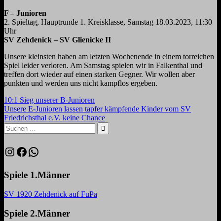
F – Junioren
2. Spieltag, Hauptrunde 1. Kreisklasse, Samstag 18.03.2023, 11:30
Uhr
SV Zehdenick – SV Glienicke II
Unsere kleinsten haben am letzten Wochenende in einem torreichen
Spiel leider verloren. Am Samstag spielen wir in Falkenthal und
treffen dort wieder auf einen starken Gegner. Wir wollen aber
punkten und werden uns nicht kampflos ergeben.
Beitragsnavigation
Vorheriger
10:1 Sieg unserer B-Junioren
Beitrag:
Nächster
Unsere E-Junioren lassen tapfer kämpfende Kinder vom SV
Beitrag:
Friedrichsthal e.V. keine Chance
Suchen
nach:
Suchen
Instagram
Facebook
WhatsApp
Spiele 1.Männer
SV 1920 Zehdenick auf FuPa
Spiele 2.Männer