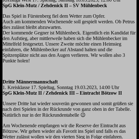
SpG Klein-Mutz / Zehdenick II – SV Mühlenbeck
Das Spiel in Fürstenberg fiel dem Wetter zum Opfer.
Auch am kommenden Wochenende soll gespielt werden. Ob Petrus
dies zulässt bleibt abzuwarten.
Der kommende Gegner ist Mühlenbeck. Eigentlich ein Kandidat für
den Aufstieg, aber mittlerweile haben sich die Mühlenbecker im
Mittelfeld festgesetzt. Unsere Zweite möchte einen Heimsieg
einfahren, die Mühlenbecker auf Abstand halten und die
Spitzenplätze nicht aus den Augen verlieren. Wir wollen also 3
Punkte holen!
Dritte Männermannschaft
1. Kreisklasse 17. Spieltag, Sonntag 19.03.2023, 14:00 Uhr
SpG Klein-Mutz II / Zehdenick III – Eintracht Bötzow II
Unsere Dritte hat wieder souverän gewonnen und somit grüßen sie
nach drei Spielen in der Rückrunde von ganz oben in der Tabelle.
Natürlich nur in der Rückrundentabelle 😉
Am Wochenende empfangen wir die Reserve der Eintracht aus
Bötzow. Wir gehen wieder als Favorit ins Spiel und falls es das
Wetter zulässt wollen wir den vierten Sieg in Folge einfahren.