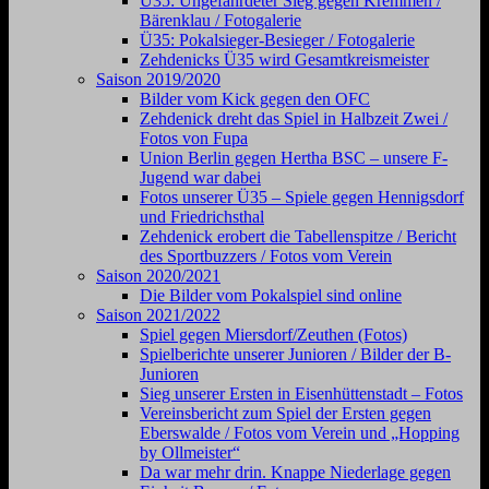
Ü35: Ungefährdeter Sieg gegen Kremmen /
Bärenklau / Fotogalerie
Ü35: Pokalsieger-Besieger / Fotogalerie
Zehdenicks Ü35 wird Gesamtkreismeister
Saison 2019/2020
Bilder vom Kick gegen den OFC
Zehdenick dreht das Spiel in Halbzeit Zwei /
Fotos von Fupa
Union Berlin gegen Hertha BSC – unsere F-
Jugend war dabei
Fotos unserer Ü35 – Spiele gegen Hennigsdorf
und Friedrichsthal
Zehdenick erobert die Tabellenspitze / Bericht
des Sportbuzzers / Fotos vom Verein
Saison 2020/2021
Die Bilder vom Pokalspiel sind online
Saison 2021/2022
Spiel gegen Miersdorf/Zeuthen (Fotos)
Spielberichte unserer Junioren / Bilder der B-
Junioren
Sieg unserer Ersten in Eisenhüttenstadt – Fotos
Vereinsbericht zum Spiel der Ersten gegen
Eberswalde / Fotos vom Verein und „Hopping
by Ollmeister“
Da war mehr drin. Knappe Niederlage gegen