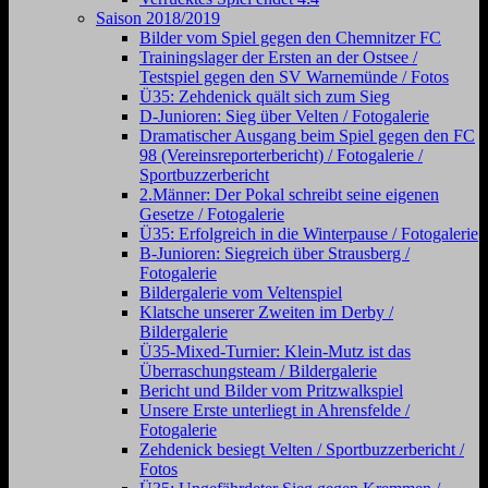
Saison 2018/2019
Bilder vom Spiel gegen den Chemnitzer FC
Trainingslager der Ersten an der Ostsee /
Testspiel gegen den SV Warnemünde / Fotos
Ü35: Zehdenick quält sich zum Sieg
D-Junioren: Sieg über Velten / Fotogalerie
Dramatischer Ausgang beim Spiel gegen den FC
98 (Vereinsreporterbericht) / Fotogalerie /
Sportbuzzerbericht
2.Männer: Der Pokal schreibt seine eigenen
Gesetze / Fotogalerie
Ü35: Erfolgreich in die Winterpause / Fotogalerie
B-Junioren: Siegreich über Strausberg /
Fotogalerie
Bildergalerie vom Veltenspiel
Klatsche unserer Zweiten im Derby /
Bildergalerie
Ü35-Mixed-Turnier: Klein-Mutz ist das
Überraschungsteam / Bildergalerie
Bericht und Bilder vom Pritzwalkspiel
Unsere Erste unterliegt in Ahrensfelde /
Fotogalerie
Zehdenick besiegt Velten / Sportbuzzerbericht /
Fotos