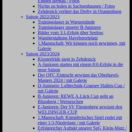
Einheit Bernau / Fotos
Nichts zu holen in Sachsenhausen / Fotos
Zehdenick verliert das Derby in Oranienburg
Saison 2022/2023
Trainingslager in Warnemünde
Trainingslager unserer B-Junioren
Bilder vom 3:1-Erfolg über Seelow
Wandgestaltung Havelsportplatz
1.Mannschaft: Wir können noch gewinnen, mit
Galerie
Saison 2023/2024
Klosterfelde siegt in Zehdenick
A-Junioren starten mit einem 8:0-Erfolg in die
neue Saison
Der OFC Eintracht gewinnt das Oberhavel-
Masters 2024 / mit Galerie
D-Junioren: Lufttechnik-Gransee Hallen-Cup /
mit Galerie
B-Junioren: REWE A.Lück Cup geht an
Blumberg / Werneuchen
E-Junioren: Der SV Fürstenberg gewinnt den
WELDINGER-CUP
1.Mannschaft: Kämpferisches Spiel endet mit
einer 1:3-Niederlage / mit Galerie
Erfolgreicher Auftakt unserer SpG Klein-Mutz /