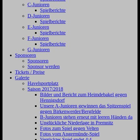
C-Junioren
Spielberichte
D-Junioren
Spielberichte
E-Junioren
Spielberichte
F-Junioren
Spielberichte
G-Junioren
Sponsoren
Sponsoren
Sponsor werden
Tickets / Preise
Galerie
Havelsportplatz
Saison 2017/2018
Bilder und Bericht zum Heimdebakel gegen
Hennigsdorf
Unsere A-Junioren gewinnen das Spitzenspiel
gegen Birkenwerder/Bergfelde
B-Junioren stehen erneut mit leeren Händen da
Unglückliche Niederlage in Premnitz
Fotos zum Spiel gegen Velten
Fotos vom Angermünde-Spiel
Verrücktes Spiel endet 4:4