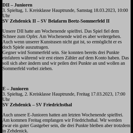
DII – Junioren
3. Spieltag, 1. Kreisklasse Hauptrunde, Samstag 18.03.2023, 10:00
Uhr
SV Zehdenick II – SV Belafarm Beetz-Sommerfeld II
Unsere DII hatte am Wochenende spielfrei. Das Spiel fiel dem
Schnee zum Opfer. Am Wochenende wird es aber weitergehen.
Auch wenn unserer Kunstrasen nicht gut ist, so ermöglicht er es
doch Spiele auszutragen.
Gegner wird Sommerfeld sein. Sie konnten bereits drei Punkte
einfahren während wir erst einen Zähler auf dem Konto haben. Das
soll sich aber ändern und wir peilen drei Punkte an und wollen an
Sommerfeld vorbei ziehen.
E – Junioren
3. Spieltag, 2. Kreisklasse Hauptrunde, Freitag 17.03.2023, 17:00
Uhr
SV Zehdenick – SV Friedrichsthal
Auch unsere E-Junioren hatten am letzten Wochenende spielfrei.
Am kommen Freitag empfangen wir Friedrichsthal. Wir werden
zwar ein guter Gastgeber sein, die drei Punkte bleiben aber trotzdem
in Zehdenick.