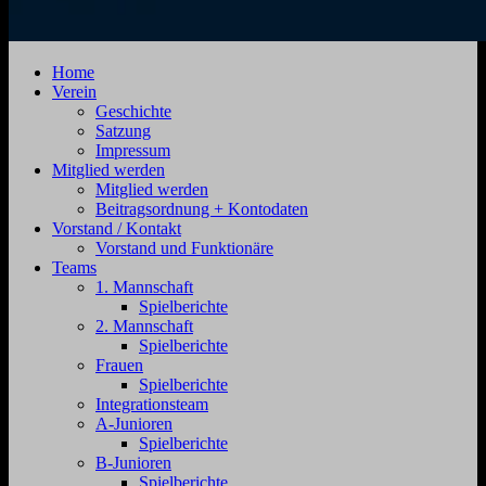
SV
Jahnstraße
Home
Zehdenick
4,
Verein
1920
16792
Geschichte
e.V.
Zehdenick
Satzung
Impressum
Mitglied werden
Mitglied werden
Beitragsordnung + Kontodaten
Vorstand / Kontakt
Vorstand und Funktionäre
Teams
1. Mannschaft
Spielberichte
2. Mannschaft
Spielberichte
Frauen
Spielberichte
Integrationsteam
A-Junioren
Spielberichte
B-Junioren
Spielberichte