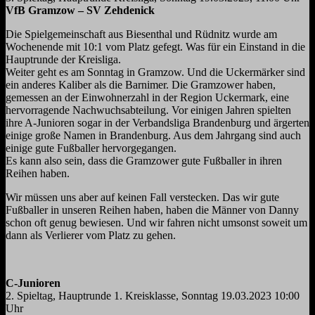
VfB Gramzow – SV Zehdenick
Die Spielgemeinschaft aus Biesenthal und Rüdnitz wurde am
Wochenende mit 10:1 vom Platz gefegt. Was für ein Einstand in die
Hauptrunde der Kreisliga.
Weiter geht es am Sonntag in Gramzow. Und die Uckermärker sind
ein anderes Kaliber als die Barnimer. Die Gramzower haben,
gemessen an der Einwohnerzahl in der Region Uckermark, eine
hervorragende Nachwuchsabteilung. Vor einigen Jahren spielten
ihre A-Junioren sogar in der Verbandsliga Brandenburg und ärgerten
einige große Namen in Brandenburg. Aus dem Jahrgang sind auch
einige gute Fußballer hervorgegangen.
Es kann also sein, dass die Gramzower gute Fußballer in ihren
Reihen haben.
Wir müssen uns aber auf keinen Fall verstecken. Das wir gute
Fußballer in unseren Reihen haben, haben die Männer von Danny
schon oft genug bewiesen. Und wir fahren nicht umsonst soweit um
dann als Verlierer vom Platz zu gehen.
C-Junioren
2. Spieltag, Hauptrunde 1. Kreisklasse, Sonntag 19.03.2023 10:00
Uhr