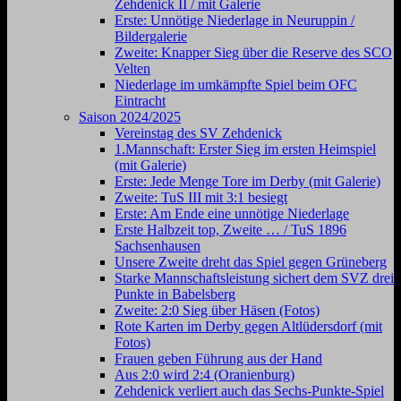
Zehdenick II / mit Galerie
Erste: Unnötige Niederlage in Neuruppin /
Bildergalerie
Zweite: Knapper Sieg über die Reserve des SCO
Velten
Niederlage im umkämpfte Spiel beim OFC
Eintracht
Saison 2024/2025
Vereinstag des SV Zehdenick
1.Mannschaft: Erster Sieg im ersten Heimspiel
(mit Galerie)
Erste: Jede Menge Tore im Derby (mit Galerie)
Zweite: TuS III mit 3:1 besiegt
Erste: Am Ende eine unnötige Niederlage
Erste Halbzeit top, Zweite … / TuS 1896
Sachsenhausen
Unsere Zweite dreht das Spiel gegen Grüneberg
Starke Mannschaftsleistung sichert dem SVZ drei
Punkte in Babelsberg
Zweite: 2:0 Sieg über Häsen (Fotos)
Rote Karten im Derby gegen Altlüdersdorf (mit
Fotos)
Frauen geben Führung aus der Hand
Aus 2:0 wird 2:4 (Oranienburg)
Zehdenick verliert auch das Sechs-Punkte-Spiel