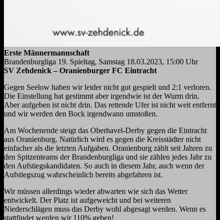
Erste Männermannschaft
Brandenburgliga 19. Spieltag, Samstag 18.03.2023, 15:00 Uhr
SV Zehdenick – Oranienburger FC Eintracht
Gegen Seelow haben wir leider nicht gut gespielt und 2:1 verloren.
Die Einstellung hat gestimmt aber irgendwie ist der Wurm drin.
Aber aufgeben ist nicht drin. Das rettende Ufer ist nicht weit entfernt
und wir werden den Bock irgendwann umstoßen.
Am Wochenende steigt das Oberhavel-Derby gegen die Eintracht
aus Oranienburg. Natürlich wird es gegen die Kreisstädter nicht
einfacher als die letzten Aufgaben. Oranienburg zählt seit Jahren zu
den Spitzenteams der Brandenburgliga und sie zählen jedes Jahr zu
den Aufstiegskandidaten. So auch in diesem Jahr, auch wenn der
Aufstiegszug wahrscheinlich bereits abgefahren ist.
Wir müssen allerdings wieder abwarten wie sich das Wetter
entwickelt. Der Platz ist aufgeweicht und bei weiteren
Niederschlägen muss das Derby wohl abgesagt werden. Wenn es
stattfindet werden wir 110% geben!