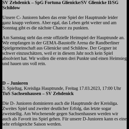
SV Zehdenick – SpG Fortuna Glienicke/SV Glienicke II/SG
Schildow
Unsere C- Junioren haben das erste Spiel der Hauptrunde leider
ganz knapp verloren. Aber egal, das Leben geht weiter und am
Sonntag gibt es die nächste Chance zu punkten.
Am Samstag steht das erste offizielle Heimspiel der Hauptrunde an.
Wir empfangen in der GEMA-Baustoffe Arena die Randberliner
Spielgemeinschaft aus Glienicke und Schildow. Der Gegner ist
schwer einzuschätzen, weil er in diesem Jahr noch kein Spiel
absolviert hat. Wir wollen die ersten drei Punkte und einen Heimsieg
und hauen uns voll rein.
D – Junioren
3. Spieltag, Kreisliga Hauptrunde, Freitag 17.03.2023, 17:00 Uhr
TuS Sachsenhausen – SV Zehdenick
Die D- Junioren dominieren auch die Hauptrunde der Kreisliga.
Zweites Spiel und zweiter deutlicher Erfolg, das letzte sogar
zweistellig. Am Wochenende gegen Sachsenhausen werden wir
auch als Favorit ins Spiel gehen. Für unsere D-Junioren kann es eine
sehr erfolgreiche Saison werden.