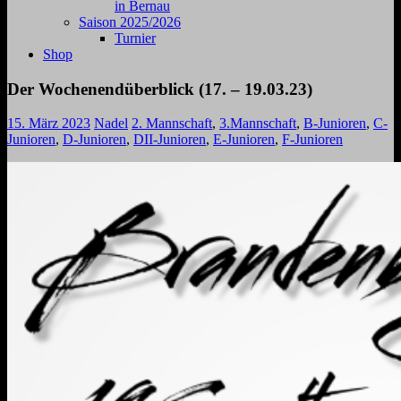
in Bernau
Saison 2025/2026
Turnier
Shop
Der Wochenendüberblick (17. – 19.03.23)
15. März 2023
Nadel
2. Mannschaft
,
3.Mannschaft
,
B-Junioren
,
C-
Junioren
,
D-Junioren
,
DII-Junioren
,
E-Junioren
,
F-Junioren