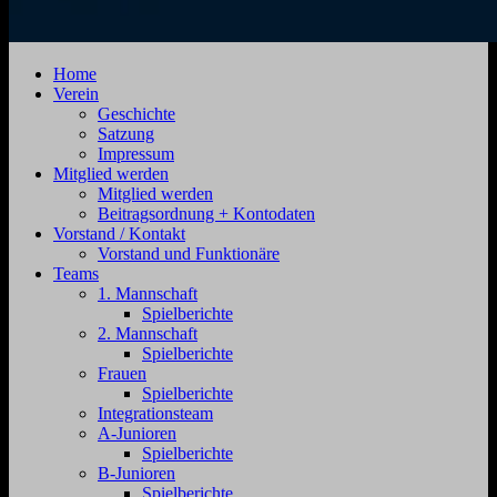
SV
Jahnstraße
Home
Zehdenick
4,
Verein
1920
16792
Geschichte
e.V.
Zehdenick
Satzung
Impressum
Mitglied werden
Mitglied werden
Beitragsordnung + Kontodaten
Vorstand / Kontakt
Vorstand und Funktionäre
Teams
1. Mannschaft
Spielberichte
2. Mannschaft
Spielberichte
Frauen
Spielberichte
Integrationsteam
A-Junioren
Spielberichte
B-Junioren
Spielberichte