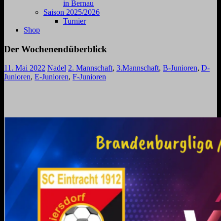
in Bernau
Saison 2025/2026
Turnier
Shop
Der Wochenendüberblick
11. Mai 2022
Nadel
2. Mannschaft
,
3.Mannschaft
,
B-Junioren
,
D-
Junioren
,
E-Junioren
,
F-Junioren