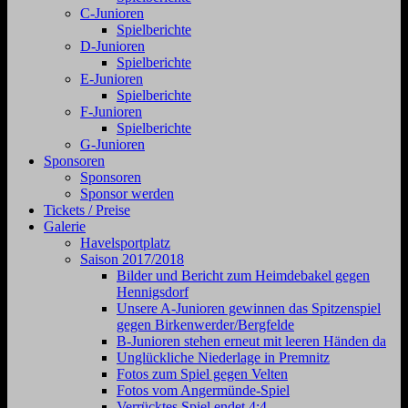
C-Junioren
Spielberichte
D-Junioren
Spielberichte
E-Junioren
Spielberichte
F-Junioren
Spielberichte
G-Junioren
Sponsoren
Sponsoren
Sponsor werden
Tickets / Preise
Galerie
Havelsportplatz
Saison 2017/2018
Bilder und Bericht zum Heimdebakel gegen
Hennigsdorf
Unsere A-Junioren gewinnen das Spitzenspiel
gegen Birkenwerder/Bergfelde
B-Junioren stehen erneut mit leeren Händen da
Unglückliche Niederlage in Premnitz
Fotos zum Spiel gegen Velten
Fotos vom Angermünde-Spiel
Verrücktes Spiel endet 4:4