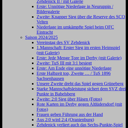
Zehdenick II / mit Galerie
Erste: Unnötige Niederlage in Neuruppin /
Bildergalerie
Zweite: Knapper Sieg über die Reserve des SCO
Velten
Niederlage im umkämpfte Spiel beim OFC
Eintracht
Saison 2024/2025
Vereinstag des SV Zehdenick
1.Mannschaft: Erster Sieg im ersten Heimspiel
(mit Galerie)
Erste: Jede Menge Tore im Derby (mit Galerie)
Zweite: TuS III mit 3:1 besiegt
Erste: Am Ende eine unnötige Niederlage
Erste Halbzeit top, Zweite … / TuS 1896
Sachsenhausen
Unsere Zweite dreht das Spiel gegen Grüneberg
Starke Mannschaftsleistung sichert dem SVZ drei
Punkte in Babelsberg
Zweite: 2:0 Sieg über Häsen (Fotos)
Rote Karten im Derby gegen Altlüdersdorf (mit
Fotos)
Frauen geben Führung aus der Hand
Aus 2:0 wird 2:4 (Oranienburg)
Zehdenick verliert auch das Sechs-Punkte-Spiel