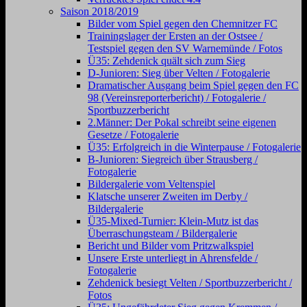
Saison 2018/2019
Bilder vom Spiel gegen den Chemnitzer FC
Trainingslager der Ersten an der Ostsee /
Testspiel gegen den SV Warnemünde / Fotos
Ü35: Zehdenick quält sich zum Sieg
D-Junioren: Sieg über Velten / Fotogalerie
Dramatischer Ausgang beim Spiel gegen den FC
98 (Vereinsreporterbericht) / Fotogalerie /
Sportbuzzerbericht
2.Männer: Der Pokal schreibt seine eigenen
Gesetze / Fotogalerie
Ü35: Erfolgreich in die Winterpause / Fotogalerie
B-Junioren: Siegreich über Strausberg /
Fotogalerie
Bildergalerie vom Veltenspiel
Klatsche unserer Zweiten im Derby /
Bildergalerie
Ü35-Mixed-Turnier: Klein-Mutz ist das
Überraschungsteam / Bildergalerie
Bericht und Bilder vom Pritzwalkspiel
Unsere Erste unterliegt in Ahrensfelde /
Fotogalerie
Zehdenick besiegt Velten / Sportbuzzerbericht /
Fotos