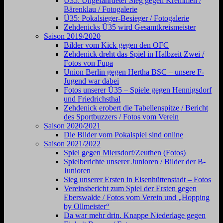
Ü35: Ungefährdeter Sieg gegen Kremmen /
Bärenklau / Fotogalerie
Ü35: Pokalsieger-Besieger / Fotogalerie
Zehdenicks Ü35 wird Gesamtkreismeister
Saison 2019/2020
Bilder vom Kick gegen den OFC
Zehdenick dreht das Spiel in Halbzeit Zwei /
Fotos von Fupa
Union Berlin gegen Hertha BSC – unsere F-
Jugend war dabei
Fotos unserer Ü35 – Spiele gegen Hennigsdorf
und Friedrichsthal
Zehdenick erobert die Tabellenspitze / Bericht
des Sportbuzzers / Fotos vom Verein
Saison 2020/2021
Die Bilder vom Pokalspiel sind online
Saison 2021/2022
Spiel gegen Miersdorf/Zeuthen (Fotos)
Spielberichte unserer Junioren / Bilder der B-
Junioren
Sieg unserer Ersten in Eisenhüttenstadt – Fotos
Vereinsbericht zum Spiel der Ersten gegen
Eberswalde / Fotos vom Verein und „Hopping
by Ollmeister“
Da war mehr drin. Knappe Niederlage gegen