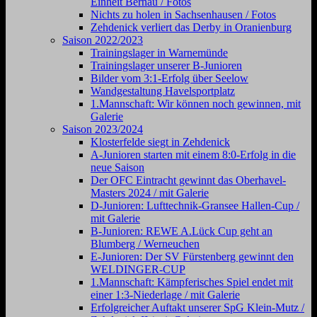
Einheit Bernau / Fotos
Nichts zu holen in Sachsenhausen / Fotos
Zehdenick verliert das Derby in Oranienburg
Saison 2022/2023
Trainingslager in Warnemünde
Trainingslager unserer B-Junioren
Bilder vom 3:1-Erfolg über Seelow
Wandgestaltung Havelsportplatz
1.Mannschaft: Wir können noch gewinnen, mit
Galerie
Saison 2023/2024
Klosterfelde siegt in Zehdenick
A-Junioren starten mit einem 8:0-Erfolg in die
neue Saison
Der OFC Eintracht gewinnt das Oberhavel-
Masters 2024 / mit Galerie
D-Junioren: Lufttechnik-Gransee Hallen-Cup /
mit Galerie
B-Junioren: REWE A.Lück Cup geht an
Blumberg / Werneuchen
E-Junioren: Der SV Fürstenberg gewinnt den
WELDINGER-CUP
1.Mannschaft: Kämpferisches Spiel endet mit
einer 1:3-Niederlage / mit Galerie
Erfolgreicher Auftakt unserer SpG Klein-Mutz /