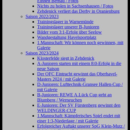
Einheit Bernau / Fotos
Nichts zu holen in Sachsenhausen / Fotos
Zehdenick verliert das Derby in Oranienburg
Saison 2022/2023
Trainingslager in Warnemünde
Trainingslager unserer B-Junioren
Bilder vom 3:1-Erfolg über Seelow
Wandgestaltung Havelsportplatz
1.Mannschaft: Wir können noch gewinnen, mit
Galerie
Saison 2023/2024
Klosterfelde siegt in Zehdenick
A-Junioren starten mit einem 8:0-Erfolg in die
neue Saison
Der OFC Eintracht gewinnt das Oberhavel-
Masters 2024 / mit Galerie
D-Junioren: Lufttechnik-Gransee Hallen-Cup /
mit Galerie
B-Junioren: REWE A.Lück Cup geht an
Blumberg / Werneuchen
E-Junioren: Der SV Fürstenberg gewinnt den
WELDINGER-CUP
1.Mannschaft: Kämpferisches Spiel endet mit
einer 1:3-Niederlage / mit Galerie
Erfolgreicher Auftakt unserer SpG Klein-Mutz /