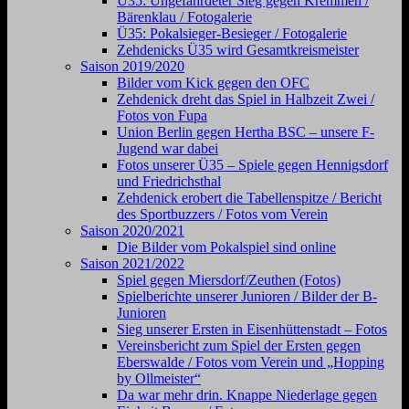
Ü35: Ungefährdeter Sieg gegen Kremmen /
Bärenklau / Fotogalerie
Ü35: Pokalsieger-Besieger / Fotogalerie
Zehdenicks Ü35 wird Gesamtkreismeister
Saison 2019/2020
Bilder vom Kick gegen den OFC
Zehdenick dreht das Spiel in Halbzeit Zwei /
Fotos von Fupa
Union Berlin gegen Hertha BSC – unsere F-
Jugend war dabei
Fotos unserer Ü35 – Spiele gegen Hennigsdorf
und Friedrichsthal
Zehdenick erobert die Tabellenspitze / Bericht
des Sportbuzzers / Fotos vom Verein
Saison 2020/2021
Die Bilder vom Pokalspiel sind online
Saison 2021/2022
Spiel gegen Miersdorf/Zeuthen (Fotos)
Spielberichte unserer Junioren / Bilder der B-
Junioren
Sieg unserer Ersten in Eisenhüttenstadt – Fotos
Vereinsbericht zum Spiel der Ersten gegen
Eberswalde / Fotos vom Verein und „Hopping
by Ollmeister“
Da war mehr drin. Knappe Niederlage gegen