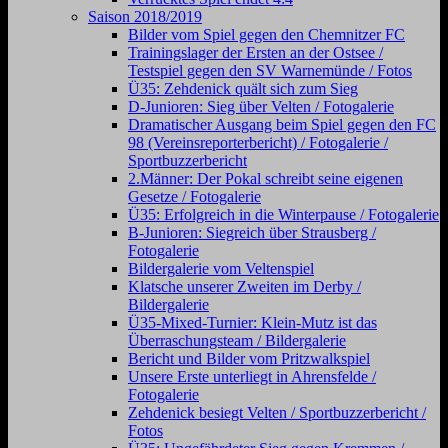
Saison 2018/2019
Bilder vom Spiel gegen den Chemnitzer FC
Trainingslager der Ersten an der Ostsee /
Testspiel gegen den SV Warnemünde / Fotos
Ü35: Zehdenick quält sich zum Sieg
D-Junioren: Sieg über Velten / Fotogalerie
Dramatischer Ausgang beim Spiel gegen den FC
98 (Vereinsreporterbericht) / Fotogalerie /
Sportbuzzerbericht
2.Männer: Der Pokal schreibt seine eigenen
Gesetze / Fotogalerie
Ü35: Erfolgreich in die Winterpause / Fotogalerie
B-Junioren: Siegreich über Strausberg /
Fotogalerie
Bildergalerie vom Veltenspiel
Klatsche unserer Zweiten im Derby /
Bildergalerie
Ü35-Mixed-Turnier: Klein-Mutz ist das
Überraschungsteam / Bildergalerie
Bericht und Bilder vom Pritzwalkspiel
Unsere Erste unterliegt in Ahrensfelde /
Fotogalerie
Zehdenick besiegt Velten / Sportbuzzerbericht /
Fotos