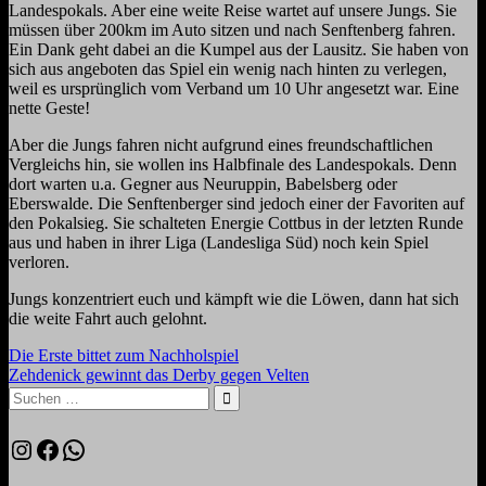
Landespokals. Aber eine weite Reise wartet auf unsere Jungs. Sie
müssen über 200km im Auto sitzen und nach Senftenberg fahren.
Ein Dank geht dabei an die Kumpel aus der Lausitz. Sie haben von
sich aus angeboten das Spiel ein wenig nach hinten zu verlegen,
weil es ursprünglich vom Verband um 10 Uhr angesetzt war. Eine
nette Geste!
Aber die Jungs fahren nicht aufgrund eines freundschaftlichen
Vergleichs hin, sie wollen ins Halbfinale des Landespokals. Denn
dort warten u.a. Gegner aus Neuruppin, Babelsberg oder
Eberswalde. Die Senftenberger sind jedoch einer der Favoriten auf
den Pokalsieg. Sie schalteten Energie Cottbus in der letzten Runde
aus und haben in ihrer Liga (Landesliga Süd) noch kein Spiel
verloren.
Jungs konzentriert euch und kämpft wie die Löwen, dann hat sich
die weite Fahrt auch gelohnt.
Beitragsnavigation
Vorheriger
Die Erste bittet zum Nachholspiel
Beitrag:
Nächster
Zehdenick gewinnt das Derby gegen Velten
Beitrag:
Suchen
nach:
Suchen
Instagram
Facebook
WhatsApp