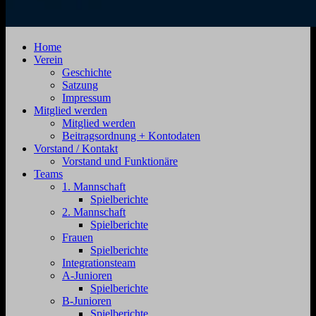
SV
Jahnstraße
Home
Zehdenick
4,
Verein
1920
16792
Geschichte
e.V.
Zehdenick
Satzung
Impressum
Mitglied werden
Mitglied werden
Beitragsordnung + Kontodaten
Vorstand / Kontakt
Vorstand und Funktionäre
Teams
1. Mannschaft
Spielberichte
2. Mannschaft
Spielberichte
Frauen
Spielberichte
Integrationsteam
A-Junioren
Spielberichte
B-Junioren
Spielberichte