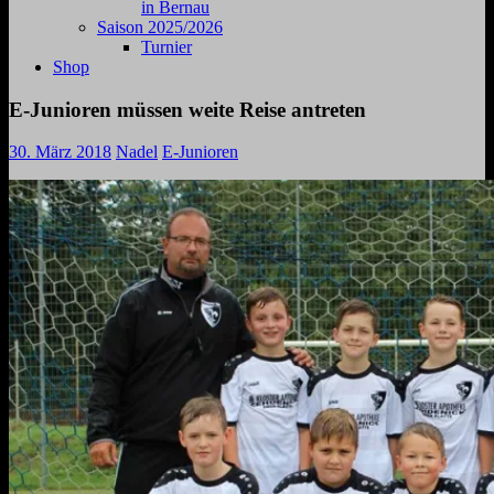
in Bernau
Saison 2025/2026
Turnier
Shop
E-Junioren müssen weite Reise antreten
30. März 2018
Nadel
E-Junioren