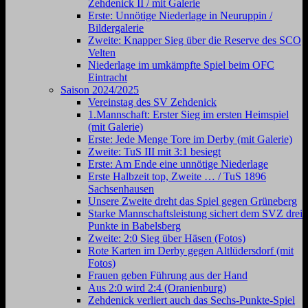
Zehdenick II / mit Galerie
Erste: Unnötige Niederlage in Neuruppin /
Bildergalerie
Zweite: Knapper Sieg über die Reserve des SCO
Velten
Niederlage im umkämpfte Spiel beim OFC
Eintracht
Saison 2024/2025
Vereinstag des SV Zehdenick
1.Mannschaft: Erster Sieg im ersten Heimspiel
(mit Galerie)
Erste: Jede Menge Tore im Derby (mit Galerie)
Zweite: TuS III mit 3:1 besiegt
Erste: Am Ende eine unnötige Niederlage
Erste Halbzeit top, Zweite … / TuS 1896
Sachsenhausen
Unsere Zweite dreht das Spiel gegen Grüneberg
Starke Mannschaftsleistung sichert dem SVZ drei
Punkte in Babelsberg
Zweite: 2:0 Sieg über Häsen (Fotos)
Rote Karten im Derby gegen Altlüdersdorf (mit
Fotos)
Frauen geben Führung aus der Hand
Aus 2:0 wird 2:4 (Oranienburg)
Zehdenick verliert auch das Sechs-Punkte-Spiel