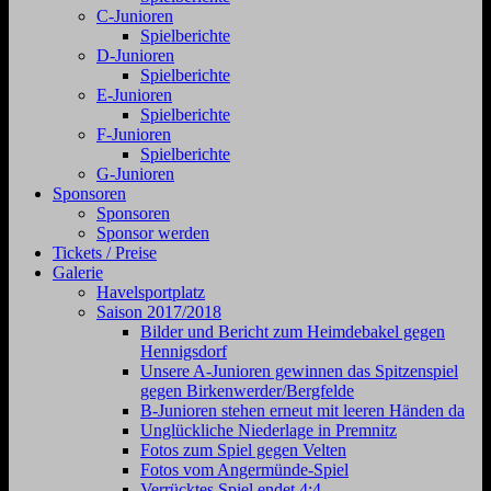
C-Junioren
Spielberichte
D-Junioren
Spielberichte
E-Junioren
Spielberichte
F-Junioren
Spielberichte
G-Junioren
Sponsoren
Sponsoren
Sponsor werden
Tickets / Preise
Galerie
Havelsportplatz
Saison 2017/2018
Bilder und Bericht zum Heimdebakel gegen
Hennigsdorf
Unsere A-Junioren gewinnen das Spitzenspiel
gegen Birkenwerder/Bergfelde
B-Junioren stehen erneut mit leeren Händen da
Unglückliche Niederlage in Premnitz
Fotos zum Spiel gegen Velten
Fotos vom Angermünde-Spiel
Verrücktes Spiel endet 4:4