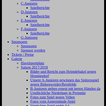
C-Junioren
Spielberichte
D-Junioren
Spielberichte
E-Junioren
Spielberichte
F-Junioren
Spielberichte
G-Junioren
Sponsoren
Sponsoren
Sponsor werden
Tickets / Preise
Galerie
Havelsportplatz
Saison 2017/2018
Bilder und Bericht zum Heimdebakel gegen
Hennigsdorf
Unsere A-Junioren gewinnen das Spitzenspiel
gegen Birkenwerder/Bergfelde
B-Junioren stehen erneut mit leeren Händen da
Unglückliche Niederlage in Premnitz
Fotos zum Spiel gegen Velten
Fotos vom Angermünde-Spiel
Verrücktes Spiel endet 4:4