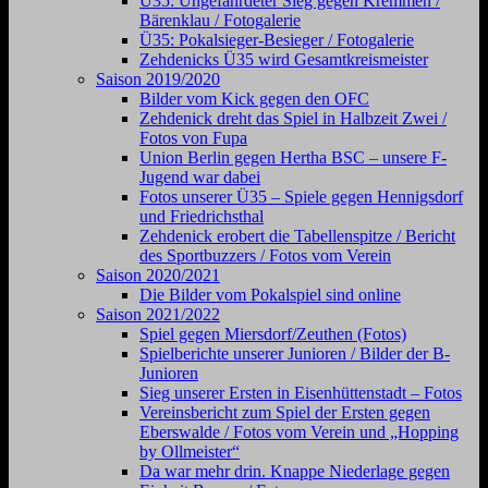
Ü35: Ungefährdeter Sieg gegen Kremmen /
Bärenklau / Fotogalerie
Ü35: Pokalsieger-Besieger / Fotogalerie
Zehdenicks Ü35 wird Gesamtkreismeister
Saison 2019/2020
Bilder vom Kick gegen den OFC
Zehdenick dreht das Spiel in Halbzeit Zwei /
Fotos von Fupa
Union Berlin gegen Hertha BSC – unsere F-
Jugend war dabei
Fotos unserer Ü35 – Spiele gegen Hennigsdorf
und Friedrichsthal
Zehdenick erobert die Tabellenspitze / Bericht
des Sportbuzzers / Fotos vom Verein
Saison 2020/2021
Die Bilder vom Pokalspiel sind online
Saison 2021/2022
Spiel gegen Miersdorf/Zeuthen (Fotos)
Spielberichte unserer Junioren / Bilder der B-
Junioren
Sieg unserer Ersten in Eisenhüttenstadt – Fotos
Vereinsbericht zum Spiel der Ersten gegen
Eberswalde / Fotos vom Verein und „Hopping
by Ollmeister“
Da war mehr drin. Knappe Niederlage gegen