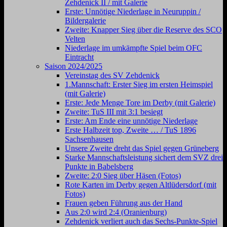
Zehdenick II / mit Galerie
Erste: Unnötige Niederlage in Neuruppin /
Bildergalerie
Zweite: Knapper Sieg über die Reserve des SCO
Velten
Niederlage im umkämpfte Spiel beim OFC
Eintracht
Saison 2024/2025
Vereinstag des SV Zehdenick
1.Mannschaft: Erster Sieg im ersten Heimspiel
(mit Galerie)
Erste: Jede Menge Tore im Derby (mit Galerie)
Zweite: TuS III mit 3:1 besiegt
Erste: Am Ende eine unnötige Niederlage
Erste Halbzeit top, Zweite … / TuS 1896
Sachsenhausen
Unsere Zweite dreht das Spiel gegen Grüneberg
Starke Mannschaftsleistung sichert dem SVZ drei
Punkte in Babelsberg
Zweite: 2:0 Sieg über Häsen (Fotos)
Rote Karten im Derby gegen Altlüdersdorf (mit
Fotos)
Frauen geben Führung aus der Hand
Aus 2:0 wird 2:4 (Oranienburg)
Zehdenick verliert auch das Sechs-Punkte-Spiel