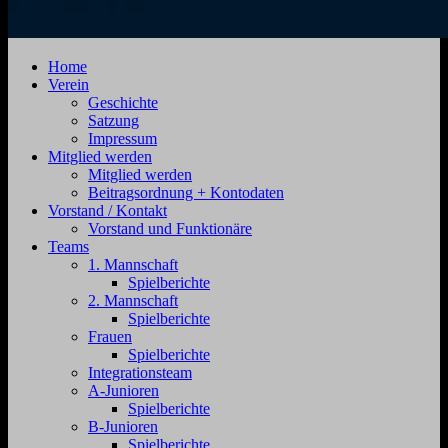
SV
Jahnstraße
Home
Zehdenick
4,
Verein
1920
16792
Geschichte
e.V.
Zehdenick
Satzung
Impressum
Mitglied werden
Mitglied werden
Beitragsordnung + Kontodaten
Vorstand / Kontakt
Vorstand und Funktionäre
Teams
1. Mannschaft
Spielberichte
2. Mannschaft
Spielberichte
Frauen
Spielberichte
Integrationsteam
A-Junioren
Spielberichte
B-Junioren
Spielberichte