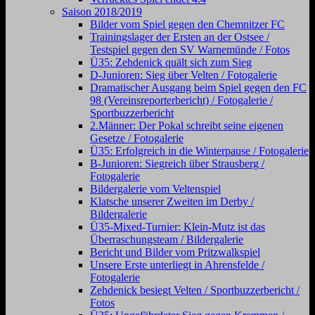
Saison 2018/2019
Bilder vom Spiel gegen den Chemnitzer FC
Trainingslager der Ersten an der Ostsee /
Testspiel gegen den SV Warnemünde / Fotos
Ü35: Zehdenick quält sich zum Sieg
D-Junioren: Sieg über Velten / Fotogalerie
Dramatischer Ausgang beim Spiel gegen den FC
98 (Vereinsreporterbericht) / Fotogalerie /
Sportbuzzerbericht
2.Männer: Der Pokal schreibt seine eigenen
Gesetze / Fotogalerie
Ü35: Erfolgreich in die Winterpause / Fotogalerie
B-Junioren: Siegreich über Strausberg /
Fotogalerie
Bildergalerie vom Veltenspiel
Klatsche unserer Zweiten im Derby /
Bildergalerie
Ü35-Mixed-Turnier: Klein-Mutz ist das
Überraschungsteam / Bildergalerie
Bericht und Bilder vom Pritzwalkspiel
Unsere Erste unterliegt in Ahrensfelde /
Fotogalerie
Zehdenick besiegt Velten / Sportbuzzerbericht /
Fotos