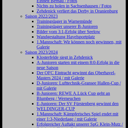
Einheit Bernau / Fotos
Nichts zu holen in Sachsenhausen / Fotos
Zehdenick verliert das Derby in Oranienburg
Saison 2022/2023
Trainingslager in Warnemünde
Trainingslager unserer B-Junioren
Bilder vom 3:1-Erfolg über Seelow
Wandgestaltung Havelsportplatz
1.Mannschaft: Wir können noch gewinnen, mit
Galerie
Saison 2023/2024
Klosterfelde siegt in Zehdenick
A-Junioren starten mit einem 8:0-Erfolg in die
neue Saison
Der OFC Eintracht gewinnt das Oberhavel-
Masters 2024 / mit Galerie
D-Junioren: Lufttechnik-Gransee Hallen-Cup /
mit Galerie
B-Junioren: REWE A.Lück Cup geht an
Blumberg / Werneuchen
E-Junioren: Der SV Fürstenberg gewinnt den
WELDINGER-CUP
1.Mannschaft: Kämpferisches Spiel endet mit
einer 1:3-Niederlage / mit Galerie
Erfolgreicher Auftakt unserer SpG Klein-Mutz /