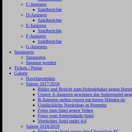
C-Junioren
Spielberichte
D-Junioren
Spielberichte
E-Junioren
Spielberichte
F-Junioren
Spielberichte
G-Junioren
Sponsoren
Sponsoren
Sponsor werden
Tickets / Preise
Galerie
Havelsportplatz
Saison 2017/2018
Bilder und Bericht zum Heimdebakel gegen Henni
Unsere A-Junioren gewinnen das Spitzenspiel geg
B-Junioren stehen erneut mit leeren Händen da
Unglückliche Niederlage in Premnitz
Fotos zum Spiel gegen Velten
Fotos vom Angermünde-Spiel
Verrücktes Spiel endet 4:4
Saison 2018/2019
Bilder vom Spiel gegen den Chemnitzer FC