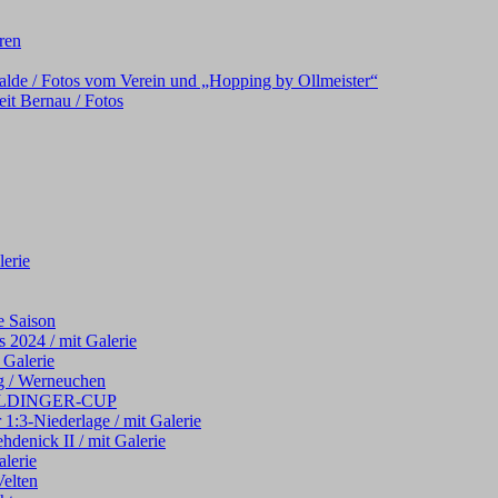
oren
alde / Fotos vom Verein und „Hopping by Ollmeister“
it Bernau / Fotos
erie
e Saison
 2024 / mit Galerie
 Galerie
g / Werneuchen
 WELDINGER-CUP
 1:3-Niederlage / mit Galerie
hdenick II / mit Galerie
alerie
elten