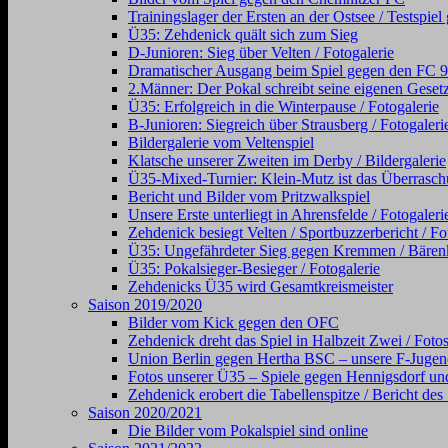
Trainingslager der Ersten an der Ostsee / Testsp
Ü35: Zehdenick quält sich zum Sieg
D-Junioren: Sieg über Velten / Fotogalerie
Dramatischer Ausgang beim Spiel gegen den FC 98 (
2.Männer: Der Pokal schreibt seine eigenen Gesetz
Ü35: Erfolgreich in die Winterpause / Fotogalerie
B-Junioren: Siegreich über Strausberg / Fotogaleri
Bildergalerie vom Veltenspiel
Klatsche unserer Zweiten im Derby / Bildergalerie
Ü35-Mixed-Turnier: Klein-Mutz ist das Überraschu
Bericht und Bilder vom Pritzwalkspiel
Unsere Erste unterliegt in Ahrensfelde / Fotogaleri
Zehdenick besiegt Velten / Sportbuzzerbericht / Fo
Ü35: Ungefährdeter Sieg gegen Kremmen / Bärenkl
Ü35: Pokalsieger-Besieger / Fotogalerie
Zehdenicks Ü35 wird Gesamtkreismeister
Saison 2019/2020
Bilder vom Kick gegen den OFC
Zehdenick dreht das Spiel in Halbzeit Zwei / Foto
Union Berlin gegen Hertha BSC – unsere F-Jugen
Fotos unserer Ü35 – Spiele gegen Hennigsdorf und
Zehdenick erobert die Tabellenspitze / Bericht de
Saison 2020/2021
Die Bilder vom Pokalspiel sind online