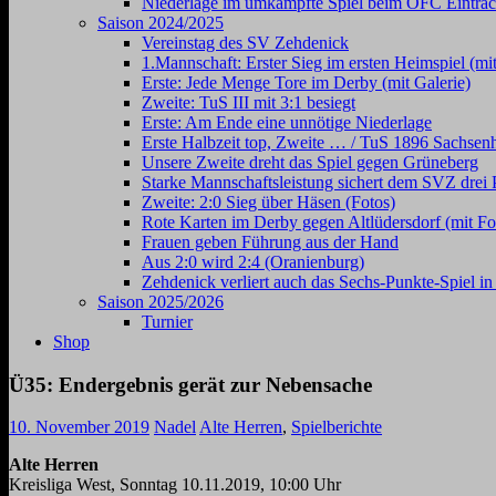
Niederlage im umkämpfte Spiel beim OFC Eintrac
Saison 2024/2025
Vereinstag des SV Zehdenick
1.Mannschaft: Erster Sieg im ersten Heimspiel (mit
Erste: Jede Menge Tore im Derby (mit Galerie)
Zweite: TuS III mit 3:1 besiegt
Erste: Am Ende eine unnötige Niederlage
Erste Halbzeit top, Zweite … / TuS 1896 Sachsen
Unsere Zweite dreht das Spiel gegen Grüneberg
Starke Mannschaftsleistung sichert dem SVZ drei 
Zweite: 2:0 Sieg über Häsen (Fotos)
Rote Karten im Derby gegen Altlüdersdorf (mit Fo
Frauen geben Führung aus der Hand
Aus 2:0 wird 2:4 (Oranienburg)
Zehdenick verliert auch das Sechs-Punkte-Spiel i
Saison 2025/2026
Turnier
Shop
Ü35: Endergebnis gerät zur Nebensache
10. November 2019
Nadel
Alte Herren
,
Spielberichte
Alte Herren
Kreisliga West, Sonntag 10.11.2019, 10:00 Uhr