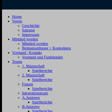
SV
Jahnstraße
Home
Zehdenick
4,
Verein
1920
16792
Geschichte
e.V.
Zehdenick
Satzung
Impressum
Mitglied werden
Mitglied werden
Beitragsordnung + Kontodaten
Vorstand / Kontakt
Vorstand und Funktionäre
Teams
1. Mannschaft
Spielberichte
2. Mannschaft
Spielberichte
Frauen
Spielberichte
Integrationsteam
A-Junioren
Spielberichte
B-Junioren
Spielberichte