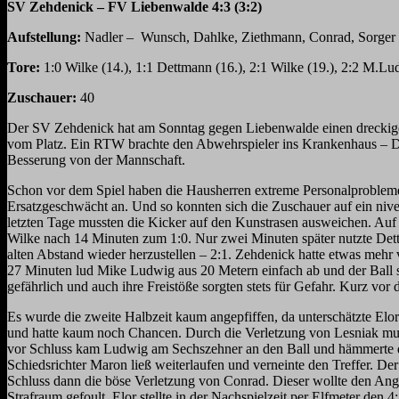
SV Zehdenick – FV Liebenwalde 4:3 (3:2)
Aufstellung:
Nadler – Wunsch, Dahlke, Ziethmann, Conrad, Sorger (41
Tore:
1:0 Wilke (14.), 1:1 Dettmann (16.), 2:1 Wilke (19.), 2:2 M.Lud
Zuschauer:
40
Der SV Zehdenick hat am Sonntag gegen Liebenwalde einen dreckigen 
vom Platz. Ein RTW brachte den Abwehrspieler ins Krankenhaus – Dia
Besserung von der Mannschaft.
Schon vor dem Spiel haben die Hausherren extreme Personalprobleme
Ersatzgeschwächt an. Und so konnten sich die Zuschauer auf ein nive
letzten Tage mussten die Kicker auf den Kunstrasen ausweichen. Auf 
Wilke nach 14 Minuten zum 1:0. Nur zwei Minuten später nutzte De
alten Abstand wieder herzustellen – 2:1. Zehdenick hatte etwas mehr
27 Minuten lud Mike Ludwig aus 20 Metern einfach ab und der Ball s
gefährlich und auch ihre Freistöße sorgten stets für Gefahr. Kurz vor
Es wurde die zweite Halbzeit kaum angepfiffen, da unterschätzte Elo
und hatte kaum noch Chancen. Durch die Verletzung von Lesniak mu
vor Schluss kam Ludwig am Sechszehner an den Ball und hämmerte die
Schiedsrichter Maron ließ weiterlaufen und verneinte den Treffer. Der
Schluss dann die böse Verletzung von Conrad. Dieser wollte den An
Strafraum gefoult. Elor stellte in der Nachspielzeit per Elfmeter den 