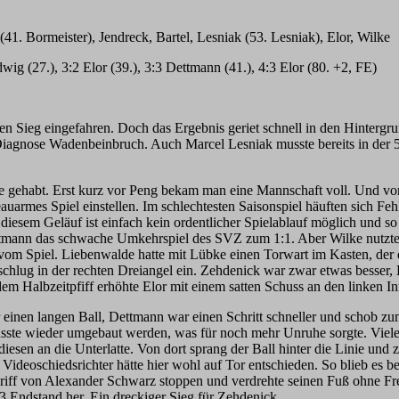
. Bormeister), Jendreck, Bartel, Lesniak (53. Lesniak), Elor, Wilke
wig (27.), 3:2 Elor (39.), 3:3 Dettmann (41.), 4:3 Elor (80. +2, FE)
Sieg eingefahren. Doch das Ergebnis geriet schnell in den Hintergrun
gnose Wadenbeinbruch. Auch Marcel Lesniak musste bereits in der 53.
 gehabt. Erst kurz vor Peng bekam man eine Mannschaft voll. Und von
auarmes Spiel einstellen. Im schlechtesten Saisonspiel häuften sich F
diesem Geläuf ist einfach kein ordentlicher Spielablauf möglich und s
ttmann das schwache Umkehrspiel des SVZ zum 1:1. Aber Wilke nutzte
 vom Spiel. Liebenwalde hatte mit Lübke einen Torwart im Kasten, der 
chlug in der rechten Dreiangel ein. Zehdenick war zwar etwas besser,
 dem Halbzeitpfiff erhöhte Elor mit einem satten Schuss an den linken I
r einen langen Ball, Dettmann war einen Schritt schneller und schob zu
sste wieder umgebaut werden, was für noch mehr Unruhe sorgte. Viele
sen an die Unterlatte. Von dort sprang der Ball hinter die Linie und
 Videoschiedsrichter hätte hier wohl auf Tor entschieden. So blieb es 
griff von Alexander Schwarz stoppen und verdrehte seinen Fuß ohne F
4:3 Endstand her. Ein dreckiger Sieg für Zehdenick.