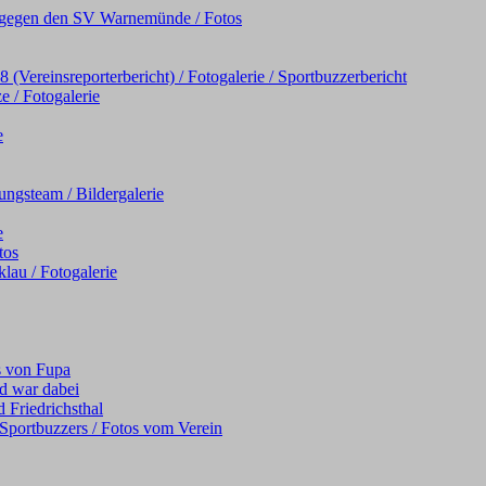
iel gegen den SV Warnemünde / Fotos
Vereinsreporterbericht) / Fotogalerie / Sportbuzzerbericht
e / Fotogalerie
e
ngsteam / Bildergalerie
e
tos
au / Fotogalerie
s von Fupa
d war dabei
 Friedrichsthal
s Sportbuzzers / Fotos vom Verein