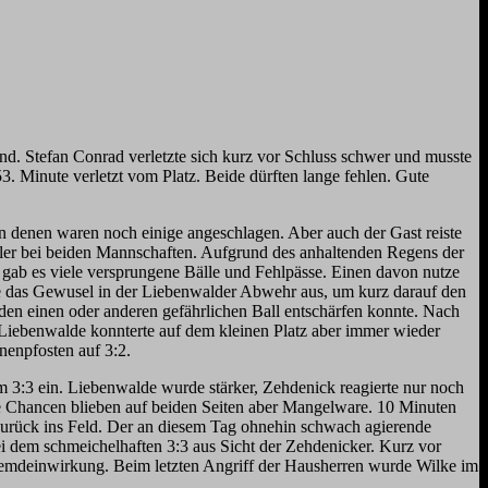
d. Stefan Conrad verletzte sich kurz vor Schluss schwer und musste
 Minute verletzt vom Platz. Beide dürften lange fehlen. Gute
 denen waren noch einige angeschlagen. Aber auch der Gast reiste
ehler bei beiden Mannschaften. Aufgrund des anhaltenden Regens der
o gab es viele versprungene Bälle und Fehlpässe. Einen davon nutze
 das Gewusel in der Liebenwalder Abwehr aus, um kurz darauf den
den einen oder anderen gefährlichen Ball entschärfen konnte. Nach
 Liebenwalde konnterte auf dem kleinen Platz aber immer wieder
nnenpfosten auf 3:2.
m 3:3 ein. Liebenwalde wurde stärker, Zehdenick reagierte nur noch
 Chancen blieben auf beiden Seiten aber Mangelware. 10 Minuten
 zurück ins Feld. Der an diesem Tag ohnehin schwach agierende
bei dem schmeichelhaften 3:3 aus Sicht der Zehdenicker. Kurz vor
remdeinwirkung. Beim letzten Angriff der Hausherren wurde Wilke im