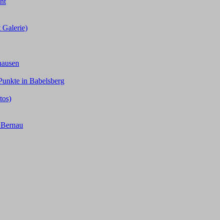
ht
 Galerie)
hausen
Punkte in Babelsberg
tos)
n Bernau