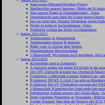
Saison 2021/2022
Spiel gegen Miersdorf/Zeuthen (Fotos)
Spielberichte unserer Junioren / Bilder der B-Juni
Sieg unserer Ersten in Eisenhüttenstadt – Fotos
Vereinsbericht zum Spiel der Ersten gegen Ebersw
Da war mehr drin. Knappe Niederlage gegen Einhe
Nichts zu holen in Sachsenhausen / Fotos
Zehdenick verliert das Derby in Oranienburg
Saison 2022/2023
Trainingslager in Warnemünde
Trainingslager unserer B-Junioren
Bilder vom 3:1-Erfolg über Seelow
Wandgestaltung Havelsportplatz
1.Mannschaft: Wir können noch gewinnen, mit Gal
Saison 2023/2024
Klosterfelde siegt in Zehdenick
A-Junioren starten mit einem 8:0-Erfolg in die neu
Der OFC Eintracht gewinnt das Oberhavel-Masters
D-Junioren: Lufttechnik-Gransee Hallen-Cup / mit
B-Junioren: REWE A.Lück Cup geht an Blumber
E-Junioren: Der SV Fürstenberg gewinnt den
1.Mannschaft: Kämpferisches Spiel endet mit einer
Erfolgreicher Auftakt unserer SpG Klein-Mutz / Ze
Erste: Unnötige Niederlage in Neuruppin / Bilderg
Zweite: Knapper Sieg über die Reserve des SCO V