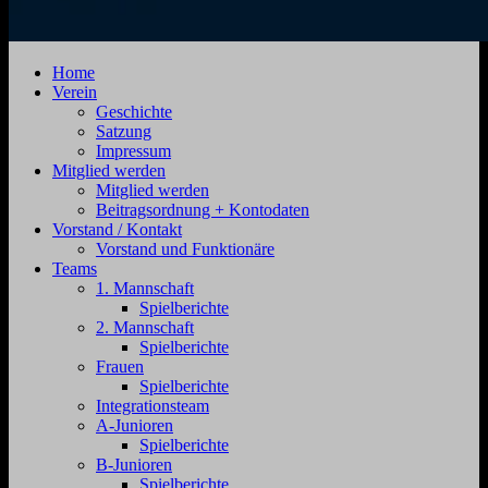
SV
Jahnstraße
Home
Zehdenick
4,
Verein
1920
16792
Geschichte
e.V.
Zehdenick
Satzung
Impressum
Mitglied werden
Mitglied werden
Beitragsordnung + Kontodaten
Vorstand / Kontakt
Vorstand und Funktionäre
Teams
1. Mannschaft
Spielberichte
2. Mannschaft
Spielberichte
Frauen
Spielberichte
Integrationsteam
A-Junioren
Spielberichte
B-Junioren
Spielberichte