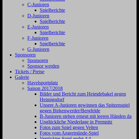
C-Junioren
Spielberichte
D-Junioren
Spielberichte
E-Junioren
Spielberichte
F-Junioren
Spielberichte
G-Junioren
Sponsoren
Sponsoren
Sponsor werden
Tickets / Preise
Galerie
Havelsportplatz
Saison 2017/2018
Bilder und Bericht zum Heimdebakel gegen
Hennigsdorf
Unsere A-Junioren gewinnen das Spitzenspiel
gegen Birkenwerder/Bergfelde
B-Junioren stehen erneut mit leeren Händen da
Unglückliche Niederlage in Premnitz
Fotos zum Spiel gegen Velten
Fotos vom Angermünde-Spiel
Verrücktes Spiel endet 4:4