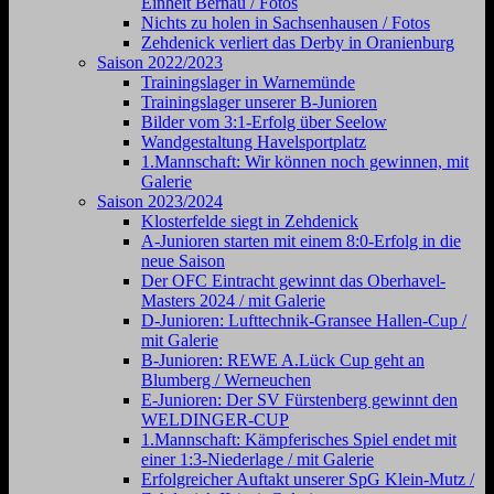
Einheit Bernau / Fotos
Nichts zu holen in Sachsenhausen / Fotos
Zehdenick verliert das Derby in Oranienburg
Saison 2022/2023
Trainingslager in Warnemünde
Trainingslager unserer B-Junioren
Bilder vom 3:1-Erfolg über Seelow
Wandgestaltung Havelsportplatz
1.Mannschaft: Wir können noch gewinnen, mit
Galerie
Saison 2023/2024
Klosterfelde siegt in Zehdenick
A-Junioren starten mit einem 8:0-Erfolg in die
neue Saison
Der OFC Eintracht gewinnt das Oberhavel-
Masters 2024 / mit Galerie
D-Junioren: Lufttechnik-Gransee Hallen-Cup /
mit Galerie
B-Junioren: REWE A.Lück Cup geht an
Blumberg / Werneuchen
E-Junioren: Der SV Fürstenberg gewinnt den
WELDINGER-CUP
1.Mannschaft: Kämpferisches Spiel endet mit
einer 1:3-Niederlage / mit Galerie
Erfolgreicher Auftakt unserer SpG Klein-Mutz /