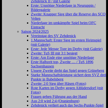
Zehdenick II / mit Galerie
Erste: Unnötige Niederlage in Neuruppin /
Bildergalerie
Zweite: Knapper Sieg über die Reserve des SCO
Velten
Niederlage im umkämpfte Spiel beim OFC
Eintracht
Saison 2024/2025
Vereinstag des SV Zehdenick
1.Mannschaft: Erster Sieg im ersten Heimspiel
(mit Galerie)
Erste: Jede Menge Tore im Derby (mit Galerie)
Zweite: TuS III mit 3:1 besiegt
Erste: Am Ende eine unnötige Niederlage
Erste Halbzeit top, Zweite … / TuS 1896
Sachsenhausen
Unsere Zweite dreht das Spiel gegen Grüneberg
Starke Mannschaftsleistung sichert dem SVZ drei
Punkte in Babelsberg
Zweite: 2:0 Sieg über Häsen (Fotos)
Rote Karten im Derby gegen Altlüdersdorf (mit
Fotos)
Frauen geben Führung aus der Hand
Aus 2:0 wird 2:4 (Oranienburg)
Zehdenick verliert auch das Sechs-Punkte-Spiel