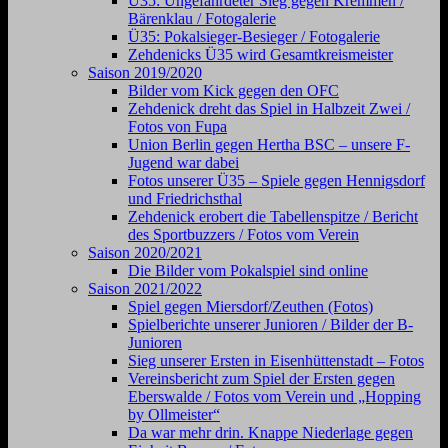
Ü35: Ungefährdeter Sieg gegen Kremmen /
Bärenklau / Fotogalerie
Ü35: Pokalsieger-Besieger / Fotogalerie
Zehdenicks Ü35 wird Gesamtkreismeister
Saison 2019/2020
Bilder vom Kick gegen den OFC
Zehdenick dreht das Spiel in Halbzeit Zwei /
Fotos von Fupa
Union Berlin gegen Hertha BSC – unsere F-
Jugend war dabei
Fotos unserer Ü35 – Spiele gegen Hennigsdorf
und Friedrichsthal
Zehdenick erobert die Tabellenspitze / Bericht
des Sportbuzzers / Fotos vom Verein
Saison 2020/2021
Die Bilder vom Pokalspiel sind online
Saison 2021/2022
Spiel gegen Miersdorf/Zeuthen (Fotos)
Spielberichte unserer Junioren / Bilder der B-
Junioren
Sieg unserer Ersten in Eisenhüttenstadt – Fotos
Vereinsbericht zum Spiel der Ersten gegen
Eberswalde / Fotos vom Verein und „Hopping
by Ollmeister“
Da war mehr drin. Knappe Niederlage gegen