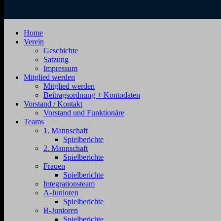
SV
Jahnstraße
Home
Zehdenick
4,
Verein
1920
16792
Geschichte
e.V.
Zehdenick
Satzung
Impressum
Mitglied werden
Mitglied werden
Beitragsordnung + Kontodaten
Vorstand / Kontakt
Vorstand und Funktionäre
Teams
1. Mannschaft
Spielberichte
2. Mannschaft
Spielberichte
Frauen
Spielberichte
Integrationsteam
A-Junioren
Spielberichte
B-Junioren
Spielberichte