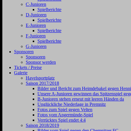
C-Junioren
Spielberichte
D-Junioren
Spielberichte
E-Junioren
Spielberichte
F-Junioren
Spielberichte
G-Junioren
Sponsoren
Sponsoren
Sponsor werden
Tickets / Preise
Galerie
Havelsportplatz
Saison 2017/2018
Bilder und Bericht zum Heimdebakel gegen Henni
Unsere A-Junioren gewinnen das Spitzenspiel geg
B-Junioren stehen erneut mit leeren Händen da
Unglückliche Niederlage in Premnitz
Fotos zum Spiel gegen Velten
Fotos vom Angermünde-Spiel
Verrücktes Spiel endet 4:4
Saison 2018/2019
Bilder vom Spiel gegen den Chemnitzer FC