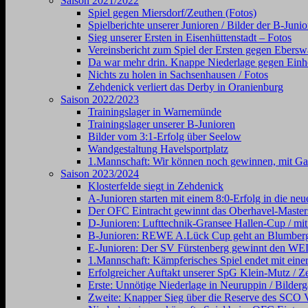
Saison 2021/2022
Spiel gegen Miersdorf/Zeuthen (Fotos)
Spielberichte unserer Junioren / Bilder der B-Juni
Sieg unserer Ersten in Eisenhüttenstadt – Fotos
Vereinsbericht zum Spiel der Ersten gegen Ebersw
Da war mehr drin. Knappe Niederlage gegen Einhe
Nichts zu holen in Sachsenhausen / Fotos
Zehdenick verliert das Derby in Oranienburg
Saison 2022/2023
Trainingslager in Warnemünde
Trainingslager unserer B-Junioren
Bilder vom 3:1-Erfolg über Seelow
Wandgestaltung Havelsportplatz
1.Mannschaft: Wir können noch gewinnen, mit Gal
Saison 2023/2024
Klosterfelde siegt in Zehdenick
A-Junioren starten mit einem 8:0-Erfolg in die neu
Der OFC Eintracht gewinnt das Oberhavel-Masters
D-Junioren: Lufttechnik-Gransee Hallen-Cup / mit
B-Junioren: REWE A.Lück Cup geht an Blumber
E-Junioren: Der SV Fürstenberg gewinnt den
1.Mannschaft: Kämpferisches Spiel endet mit einer
Erfolgreicher Auftakt unserer SpG Klein-Mutz / Ze
Erste: Unnötige Niederlage in Neuruppin / Bilderg
Zweite: Knapper Sieg über die Reserve des SCO V