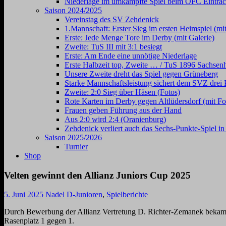
Niederlage im umkämpfte Spiel beim OFC Eintrac
Saison 2024/2025
Vereinstag des SV Zehdenick
1.Mannschaft: Erster Sieg im ersten Heimspiel (mit
Erste: Jede Menge Tore im Derby (mit Galerie)
Zweite: TuS III mit 3:1 besiegt
Erste: Am Ende eine unnötige Niederlage
Erste Halbzeit top, Zweite … / TuS 1896 Sachsen
Unsere Zweite dreht das Spiel gegen Grüneberg
Starke Mannschaftsleistung sichert dem SVZ drei 
Zweite: 2:0 Sieg über Häsen (Fotos)
Rote Karten im Derby gegen Altlüdersdorf (mit Fo
Frauen geben Führung aus der Hand
Aus 2:0 wird 2:4 (Oranienburg)
Zehdenick verliert auch das Sechs-Punkte-Spiel i
Saison 2025/2026
Turnier
Shop
Velten gewinnt den Allianz Juniors Cup 2025
5. Juni 2025
Nadel
D-Junioren
,
Spielberichte
Durch Bewerbung der Allianz Vertretung D. Richter-Zemanek bekam 
Rasenplatz 1 gegen 1.