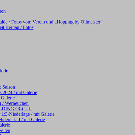
oren
alde / Fotos vom Verein und „Hopping by Ollmeister“
it Bernau / Fotos
erie
e Saison
 2024 / mit Galerie
 Galerie
g / Werneuchen
 WELDINGER-CUP
 1:3-Niederlage / mit Galerie
hdenick II / mit Galerie
alerie
elten