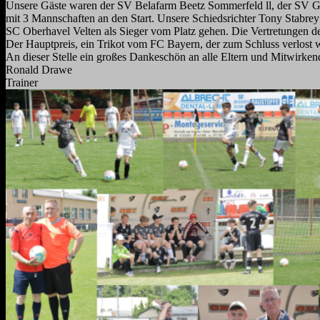
Unsere Gäste waren der SV Belafarm Beetz Sommerfeld ll, der SV Ge
mit 3 Mannschaften an den Start. Unsere Schiedsrichter Tony Stabrey 
SC Oberhavel Velten als Sieger vom Platz gehen. Die Vertretungen de
Der Hauptpreis, ein Trikot vom FC Bayern, der zum Schluss verlost 
An dieser Stelle ein großes Dankeschön an alle Eltern und Mitwirke
Ronald Drawe
Trainer