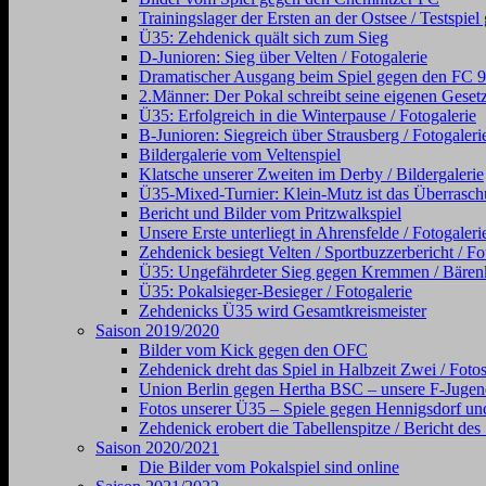
Trainingslager der Ersten an der Ostsee / Testsp
Ü35: Zehdenick quält sich zum Sieg
D-Junioren: Sieg über Velten / Fotogalerie
Dramatischer Ausgang beim Spiel gegen den FC 98 (
2.Männer: Der Pokal schreibt seine eigenen Gesetz
Ü35: Erfolgreich in die Winterpause / Fotogalerie
B-Junioren: Siegreich über Strausberg / Fotogaleri
Bildergalerie vom Veltenspiel
Klatsche unserer Zweiten im Derby / Bildergalerie
Ü35-Mixed-Turnier: Klein-Mutz ist das Überraschu
Bericht und Bilder vom Pritzwalkspiel
Unsere Erste unterliegt in Ahrensfelde / Fotogaleri
Zehdenick besiegt Velten / Sportbuzzerbericht / Fo
Ü35: Ungefährdeter Sieg gegen Kremmen / Bärenkl
Ü35: Pokalsieger-Besieger / Fotogalerie
Zehdenicks Ü35 wird Gesamtkreismeister
Saison 2019/2020
Bilder vom Kick gegen den OFC
Zehdenick dreht das Spiel in Halbzeit Zwei / Foto
Union Berlin gegen Hertha BSC – unsere F-Jugen
Fotos unserer Ü35 – Spiele gegen Hennigsdorf und
Zehdenick erobert die Tabellenspitze / Bericht de
Saison 2020/2021
Die Bilder vom Pokalspiel sind online