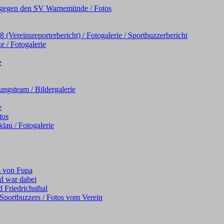
iel gegen den SV Warnemünde / Fotos
Vereinsreporterbericht) / Fotogalerie / Sportbuzzerbericht
e / Fotogalerie
e
ngsteam / Bildergalerie
e
tos
au / Fotogalerie
s von Fupa
d war dabei
 Friedrichsthal
s Sportbuzzers / Fotos vom Verein