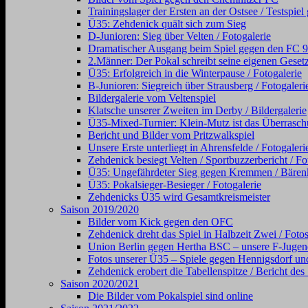
Trainingslager der Ersten an der Ostsee / Testsp
Ü35: Zehdenick quält sich zum Sieg
D-Junioren: Sieg über Velten / Fotogalerie
Dramatischer Ausgang beim Spiel gegen den FC 98 (
2.Männer: Der Pokal schreibt seine eigenen Gesetz
Ü35: Erfolgreich in die Winterpause / Fotogalerie
B-Junioren: Siegreich über Strausberg / Fotogaleri
Bildergalerie vom Veltenspiel
Klatsche unserer Zweiten im Derby / Bildergalerie
Ü35-Mixed-Turnier: Klein-Mutz ist das Überraschu
Bericht und Bilder vom Pritzwalkspiel
Unsere Erste unterliegt in Ahrensfelde / Fotogaleri
Zehdenick besiegt Velten / Sportbuzzerbericht / Fo
Ü35: Ungefährdeter Sieg gegen Kremmen / Bärenkl
Ü35: Pokalsieger-Besieger / Fotogalerie
Zehdenicks Ü35 wird Gesamtkreismeister
Saison 2019/2020
Bilder vom Kick gegen den OFC
Zehdenick dreht das Spiel in Halbzeit Zwei / Foto
Union Berlin gegen Hertha BSC – unsere F-Jugen
Fotos unserer Ü35 – Spiele gegen Hennigsdorf und
Zehdenick erobert die Tabellenspitze / Bericht de
Saison 2020/2021
Die Bilder vom Pokalspiel sind online