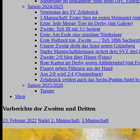
Niederlage im umkämpfte Spiel beim OFC Eintrac
Saison 2024/2025
Vereinstag des SV Zehdenick
1.Mannschaft: Erster Sieg im ersten Heimspiel (mit
Erste: Jede Menge Tore im Derby (mit Galerie)
Zweite: TuS III mit 3:1 besiegt
Erste: Am Ende eine unnötige Niederlage
Erste Halbzeit top, Zweite … / TuS 1896 Sachsen
Unsere Zweite dreht das Spiel gegen Grüneberg
Starke Mannschaftsleistung sichert dem SVZ drei 
Zweite: 2:0 Sieg über Häsen (Fotos)
Rote Karten im Derby gegen Altlüdersdorf (mit Fo
Frauen geben Führung aus der Hand
Aus 2:0 wird 2:4 (Oranienburg)
Zehdenick verliert auch das Sechs-Punkte-Spiel i
Saison 2025/2026
Turnier
Shop
Vorberichte der Zweiten und Dritten
23. Februar 2022
Nadel
2. Mannschaft
,
3.Mannschaft