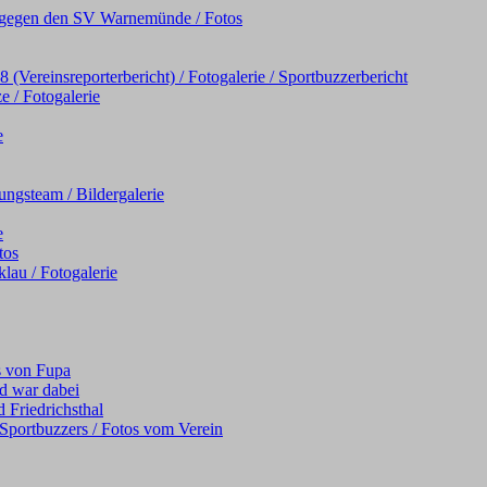
iel gegen den SV Warnemünde / Fotos
Vereinsreporterbericht) / Fotogalerie / Sportbuzzerbericht
e / Fotogalerie
e
ngsteam / Bildergalerie
e
tos
au / Fotogalerie
s von Fupa
d war dabei
 Friedrichsthal
s Sportbuzzers / Fotos vom Verein