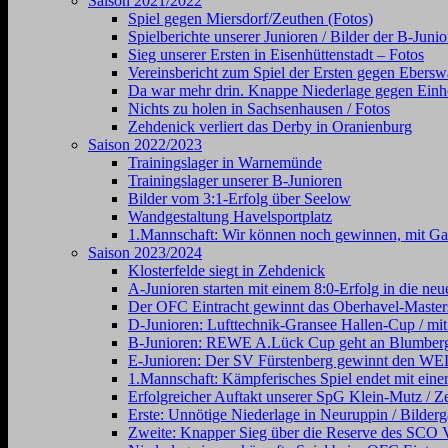
Saison 2021/2022
Spiel gegen Miersdorf/Zeuthen (Fotos)
Spielberichte unserer Junioren / Bilder der B-Juni
Sieg unserer Ersten in Eisenhüttenstadt – Fotos
Vereinsbericht zum Spiel der Ersten gegen Ebersw
Da war mehr drin. Knappe Niederlage gegen Einhe
Nichts zu holen in Sachsenhausen / Fotos
Zehdenick verliert das Derby in Oranienburg
Saison 2022/2023
Trainingslager in Warnemünde
Trainingslager unserer B-Junioren
Bilder vom 3:1-Erfolg über Seelow
Wandgestaltung Havelsportplatz
1.Mannschaft: Wir können noch gewinnen, mit Gal
Saison 2023/2024
Klosterfelde siegt in Zehdenick
A-Junioren starten mit einem 8:0-Erfolg in die neu
Der OFC Eintracht gewinnt das Oberhavel-Masters
D-Junioren: Lufttechnik-Gransee Hallen-Cup / mit
B-Junioren: REWE A.Lück Cup geht an Blumber
E-Junioren: Der SV Fürstenberg gewinnt den
1.Mannschaft: Kämpferisches Spiel endet mit einer
Erfolgreicher Auftakt unserer SpG Klein-Mutz / Ze
Erste: Unnötige Niederlage in Neuruppin / Bilderg
Zweite: Knapper Sieg über die Reserve des SCO V