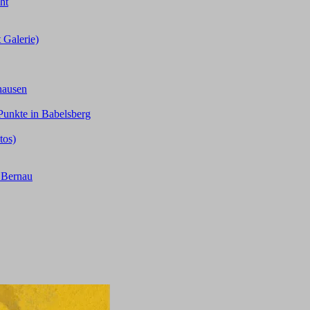
ht
 Galerie)
hausen
Punkte in Babelsberg
tos)
n Bernau