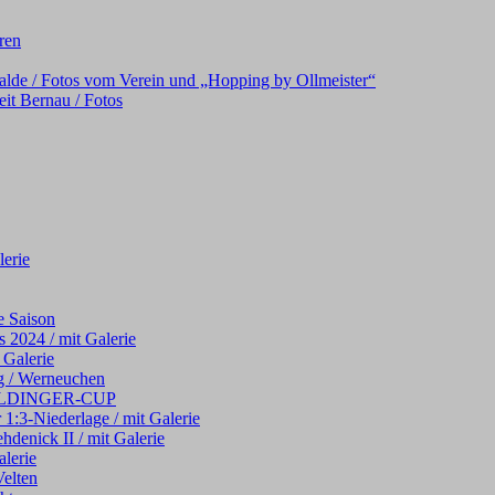
oren
alde / Fotos vom Verein und „Hopping by Ollmeister“
it Bernau / Fotos
erie
e Saison
 2024 / mit Galerie
 Galerie
g / Werneuchen
 WELDINGER-CUP
 1:3-Niederlage / mit Galerie
hdenick II / mit Galerie
alerie
elten