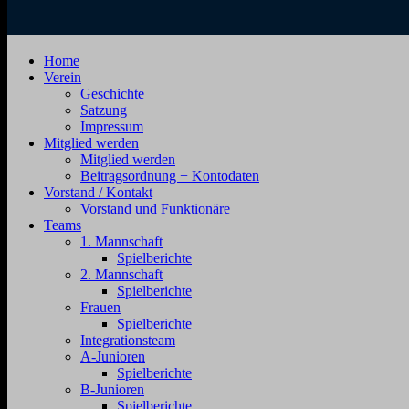
SV
Jahnstraße
Home
Zehdenick
4,
Verein
1920
16792
Geschichte
e.V.
Zehdenick
Satzung
Impressum
Mitglied werden
Mitglied werden
Beitragsordnung + Kontodaten
Vorstand / Kontakt
Vorstand und Funktionäre
Teams
1. Mannschaft
Spielberichte
2. Mannschaft
Spielberichte
Frauen
Spielberichte
Integrationsteam
A-Junioren
Spielberichte
B-Junioren
Spielberichte