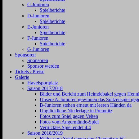
C-Junioren
Spielberichte
D-Junioren
Spielberichte
E-Junioren
Spielberichte
F-Junioren
Spielberichte
G-Junioren
Sponsoren
Sponsoren
Sponsor werden
Tickets / Preise
Galerie
Havelsportplatz
Saison 2017/2018
Bilder und Bericht zum Heimdebakel gegen Henni
Unsere A-Junioren gewinnen das Spitzenspiel geg
B-Junioren stehen erneut mit leeren Händen da
Unglückliche Niederlage in Premnitz
Fotos zum Spiel gegen Velten
Fotos vom Angermünde-Spiel
Verrücktes Spiel endet 4:4
Saison 2018/2019
Bilder vom Spiel gegen den Chemnitzer FC