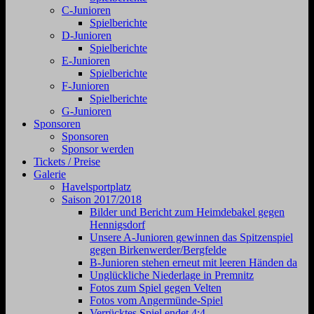
C-Junioren
Spielberichte
D-Junioren
Spielberichte
E-Junioren
Spielberichte
F-Junioren
Spielberichte
G-Junioren
Sponsoren
Sponsoren
Sponsor werden
Tickets / Preise
Galerie
Havelsportplatz
Saison 2017/2018
Bilder und Bericht zum Heimdebakel gegen
Hennigsdorf
Unsere A-Junioren gewinnen das Spitzenspiel
gegen Birkenwerder/Bergfelde
B-Junioren stehen erneut mit leeren Händen da
Unglückliche Niederlage in Premnitz
Fotos zum Spiel gegen Velten
Fotos vom Angermünde-Spiel
Verrücktes Spiel endet 4:4