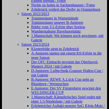
Einheit Bernau / Fotos
Nichts zu holen in Sachsenhausen / Fotos
Zehdenick verliert das Derby in Oranienburg
Saison 2022/2023
Trainingslager in Warnemünde
Trainingslager unserer B-Junioren
Bilder vom 3:1-Erfolg über Seelow
Wandgestaltung Havelsportplatz
1.Mannschaft: Wir können noch gewinnen, mit
Galerie
Saison 2023/2024
Klosterfelde siegt in Zehdenick
A-Junioren starten mit einem 8:0-Erfolg in die
neue Saison
Der OFC Eintracht gewinnt das Oberhavel-
Masters 2024 / mit Galerie
D-Junioren: Lufttechnik-Gransee Hallen-Cup /
mit Galerie
B-Junioren: REWE A.Lück Cup geht an
Blumberg / Werneuchen
E-Junioren: Der SV Fürstenberg gewinnt den
WELDINGER-CUP
1.Mannschaft: Kämpferisches Spiel endet mit
einer 1:3-Niederlage / mit Galerie
Erfolgreicher Auftakt unserer SpG Klein-Mutz /