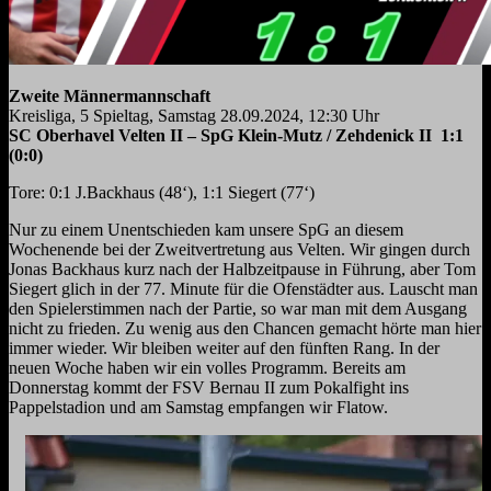
Zweite Männermannschaft
Kreisliga, 5 Spieltag, Samstag 28.09.2024, 12:30 Uhr
SC Oberhavel Velten II – SpG Klein-Mutz / Zehdenick II 1:1
(0:0)
Tore: 0:1 J.Backhaus (48‘), 1:1 Siegert (77‘)
Nur zu einem Unentschieden kam unsere SpG an diesem
Wochenende bei der Zweitvertretung aus Velten. Wir gingen durch
Jonas Backhaus kurz nach der Halbzeitpause in Führung, aber Tom
Siegert glich in der 77. Minute für die Ofenstädter aus. Lauscht man
den Spielerstimmen nach der Partie, so war man mit dem Ausgang
nicht zu frieden. Zu wenig aus den Chancen gemacht hörte man hier
immer wieder. Wir bleiben weiter auf den fünften Rang. In der
neuen Woche haben wir ein volles Programm. Bereits am
Donnerstag kommt der FSV Bernau II zum Pokalfight ins
Pappelstadion und am Samstag empfangen wir Flatow.