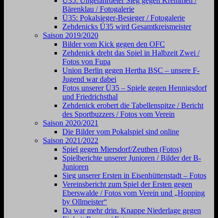
Ü35: Ungefährdeter Sieg gegen Kremmen /
Bärenklau / Fotogalerie
Ü35: Pokalsieger-Besieger / Fotogalerie
Zehdenicks Ü35 wird Gesamtkreismeister
Saison 2019/2020
Bilder vom Kick gegen den OFC
Zehdenick dreht das Spiel in Halbzeit Zwei /
Fotos von Fupa
Union Berlin gegen Hertha BSC – unsere F-
Jugend war dabei
Fotos unserer Ü35 – Spiele gegen Hennigsdorf
und Friedrichsthal
Zehdenick erobert die Tabellenspitze / Bericht
des Sportbuzzers / Fotos vom Verein
Saison 2020/2021
Die Bilder vom Pokalspiel sind online
Saison 2021/2022
Spiel gegen Miersdorf/Zeuthen (Fotos)
Spielberichte unserer Junioren / Bilder der B-
Junioren
Sieg unserer Ersten in Eisenhüttenstadt – Fotos
Vereinsbericht zum Spiel der Ersten gegen
Eberswalde / Fotos vom Verein und „Hopping
by Ollmeister“
Da war mehr drin. Knappe Niederlage gegen