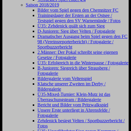
Saison 2018/2019
Bilder vom Spiel gegen den Chemnitzer FC
Trainingslager der Ersten an der Ostsee /
Testspiel gegen den SV Warnemünde / Fotos
Ü35: Zehdenick quält sich zum Sieg
D-Junioren: Sieg über Velten / Fotogalerie
Dramatischer Ausgang beim Spiel gegen den FC
98 (Vereinsreporterbericht) / Fotogalerie /
Sportbuzzerbericht
2.Männer: Der Pokal schreibt seine eigenen
Gesetze / Fotogalerie
Ü35: Erfolgreich in die Winterpause / Fotogalerie
B-Junioren: Siegreich über Strausberg /
Fotogalerie
Bildergalerie vom Veltenspiel
Klatsche unserer Zweiten im Derby /
Bildergalerie
Ü35-Mixed-Turnier: Klein-Mutz ist das
Überraschungsteam / Bildergalerie
Bericht und Bilder vom Pritzwalkspiel
Unsere Erste unterliegt in Ahrensfelde /
Fotogalerie
Zehdenick besiegt Velten / Sportbuzzerbericht /
Fotos