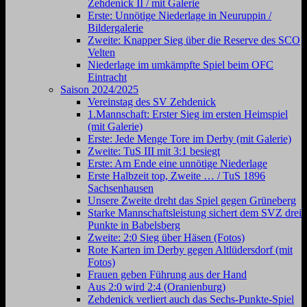
Zehdenick II / mit Galerie
Erste: Unnötige Niederlage in Neuruppin /
Bildergalerie
Zweite: Knapper Sieg über die Reserve des SCO
Velten
Niederlage im umkämpfte Spiel beim OFC
Eintracht
Saison 2024/2025
Vereinstag des SV Zehdenick
1.Mannschaft: Erster Sieg im ersten Heimspiel
(mit Galerie)
Erste: Jede Menge Tore im Derby (mit Galerie)
Zweite: TuS III mit 3:1 besiegt
Erste: Am Ende eine unnötige Niederlage
Erste Halbzeit top, Zweite … / TuS 1896
Sachsenhausen
Unsere Zweite dreht das Spiel gegen Grüneberg
Starke Mannschaftsleistung sichert dem SVZ drei
Punkte in Babelsberg
Zweite: 2:0 Sieg über Häsen (Fotos)
Rote Karten im Derby gegen Altlüdersdorf (mit
Fotos)
Frauen geben Führung aus der Hand
Aus 2:0 wird 2:4 (Oranienburg)
Zehdenick verliert auch das Sechs-Punkte-Spiel