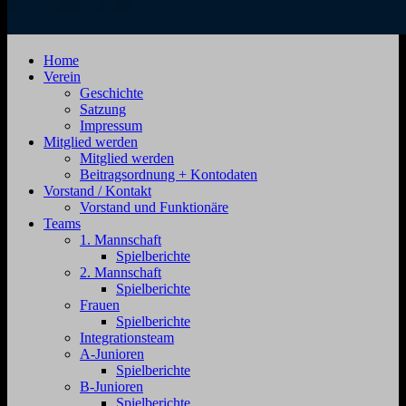
SV
Jahnstraße
Home
Zehdenick
4,
Verein
1920
16792
Geschichte
e.V.
Zehdenick
Satzung
Impressum
Mitglied werden
Mitglied werden
Beitragsordnung + Kontodaten
Vorstand / Kontakt
Vorstand und Funktionäre
Teams
1. Mannschaft
Spielberichte
2. Mannschaft
Spielberichte
Frauen
Spielberichte
Integrationsteam
A-Junioren
Spielberichte
B-Junioren
Spielberichte