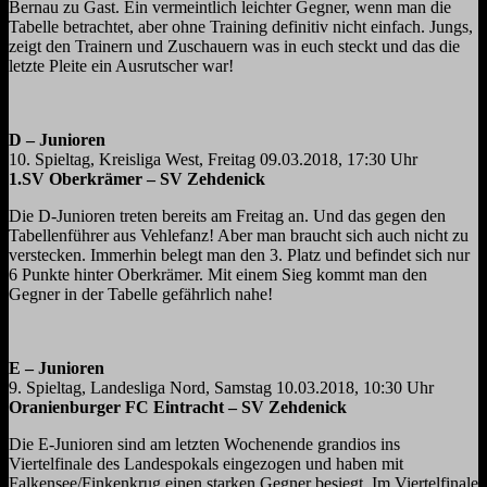
Bernau zu Gast. Ein vermeintlich leichter Gegner, wenn man die
Tabelle betrachtet, aber ohne Training definitiv nicht einfach. Jungs,
zeigt den Trainern und Zuschauern was in euch steckt und das die
letzte Pleite ein Ausrutscher war!
D – Junioren
10. Spieltag, Kreisliga West, Freitag 09.03.2018, 17:30 Uhr
1.SV Oberkrämer – SV Zehdenick
Die D-Junioren treten bereits am Freitag an. Und das gegen den
Tabellenführer aus Vehlefanz! Aber man braucht sich auch nicht zu
verstecken. Immerhin belegt man den 3. Platz und befindet sich nur
6 Punkte hinter Oberkrämer. Mit einem Sieg kommt man den
Gegner in der Tabelle gefährlich nahe!
E – Junioren
9. Spieltag, Landesliga Nord, Samstag 10.03.2018, 10:30 Uhr
Oranienburger FC Eintracht – SV Zehdenick
Die E-Junioren sind am letzten Wochenende grandios ins
Viertelfinale des Landespokals eingezogen und haben mit
Falkensee/Finkenkrug einen starken Gegner besiegt. Im Viertelfinale