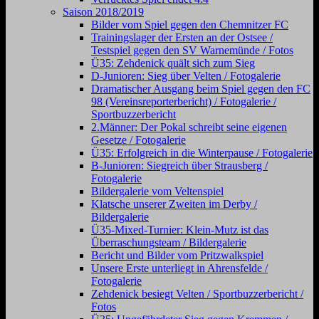
Saison 2018/2019
Bilder vom Spiel gegen den Chemnitzer FC
Trainingslager der Ersten an der Ostsee /
Testspiel gegen den SV Warnemünde / Fotos
Ü35: Zehdenick quält sich zum Sieg
D-Junioren: Sieg über Velten / Fotogalerie
Dramatischer Ausgang beim Spiel gegen den FC
98 (Vereinsreporterbericht) / Fotogalerie /
Sportbuzzerbericht
2.Männer: Der Pokal schreibt seine eigenen
Gesetze / Fotogalerie
Ü35: Erfolgreich in die Winterpause / Fotogalerie
B-Junioren: Siegreich über Strausberg /
Fotogalerie
Bildergalerie vom Veltenspiel
Klatsche unserer Zweiten im Derby /
Bildergalerie
Ü35-Mixed-Turnier: Klein-Mutz ist das
Überraschungsteam / Bildergalerie
Bericht und Bilder vom Pritzwalkspiel
Unsere Erste unterliegt in Ahrensfelde /
Fotogalerie
Zehdenick besiegt Velten / Sportbuzzerbericht /
Fotos