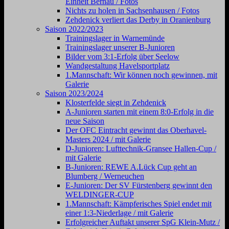
Einheit Bernau / Fotos
Nichts zu holen in Sachsenhausen / Fotos
Zehdenick verliert das Derby in Oranienburg
Saison 2022/2023
Trainingslager in Warnemünde
Trainingslager unserer B-Junioren
Bilder vom 3:1-Erfolg über Seelow
Wandgestaltung Havelsportplatz
1.Mannschaft: Wir können noch gewinnen, mit
Galerie
Saison 2023/2024
Klosterfelde siegt in Zehdenick
A-Junioren starten mit einem 8:0-Erfolg in die
neue Saison
Der OFC Eintracht gewinnt das Oberhavel-
Masters 2024 / mit Galerie
D-Junioren: Lufttechnik-Gransee Hallen-Cup /
mit Galerie
B-Junioren: REWE A.Lück Cup geht an
Blumberg / Werneuchen
E-Junioren: Der SV Fürstenberg gewinnt den
WELDINGER-CUP
1.Mannschaft: Kämpferisches Spiel endet mit
einer 1:3-Niederlage / mit Galerie
Erfolgreicher Auftakt unserer SpG Klein-Mutz /