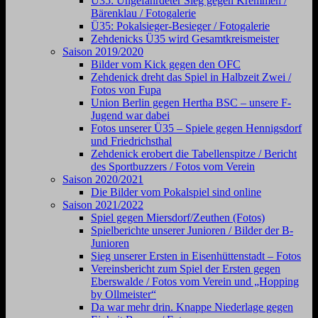
Ü35: Ungefährdeter Sieg gegen Kremmen /
Bärenklau / Fotogalerie
Ü35: Pokalsieger-Besieger / Fotogalerie
Zehdenicks Ü35 wird Gesamtkreismeister
Saison 2019/2020
Bilder vom Kick gegen den OFC
Zehdenick dreht das Spiel in Halbzeit Zwei /
Fotos von Fupa
Union Berlin gegen Hertha BSC – unsere F-
Jugend war dabei
Fotos unserer Ü35 – Spiele gegen Hennigsdorf
und Friedrichsthal
Zehdenick erobert die Tabellenspitze / Bericht
des Sportbuzzers / Fotos vom Verein
Saison 2020/2021
Die Bilder vom Pokalspiel sind online
Saison 2021/2022
Spiel gegen Miersdorf/Zeuthen (Fotos)
Spielberichte unserer Junioren / Bilder der B-
Junioren
Sieg unserer Ersten in Eisenhüttenstadt – Fotos
Vereinsbericht zum Spiel der Ersten gegen
Eberswalde / Fotos vom Verein und „Hopping
by Ollmeister“
Da war mehr drin. Knappe Niederlage gegen