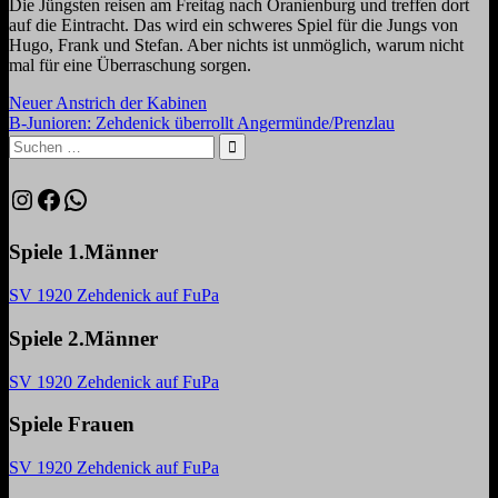
Die Jüngsten reisen am Freitag nach Oranienburg und treffen dort
auf die Eintracht. Das wird ein schweres Spiel für die Jungs von
Hugo, Frank und Stefan. Aber nichts ist unmöglich, warum nicht
mal für eine Überraschung sorgen.
Beitragsnavigation
Vorheriger
Neuer Anstrich der Kabinen
Beitrag:
Nächster
B-Junioren: Zehdenick überrollt Angermünde/Prenzlau
Beitrag:
Suchen
nach:
Suchen
Instagram
Facebook
WhatsApp
Spiele 1.Männer
SV 1920 Zehdenick auf FuPa
Spiele 2.Männer
SV 1920 Zehdenick auf FuPa
Spiele Frauen
SV 1920 Zehdenick auf FuPa