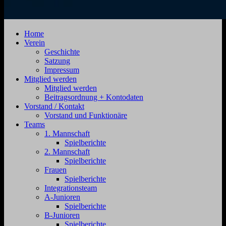
SV
Jahnstraße
Home
Zehdenick
4,
Verein
1920
16792
Geschichte
e.V.
Zehdenick
Satzung
Impressum
Mitglied werden
Mitglied werden
Beitragsordnung + Kontodaten
Vorstand / Kontakt
Vorstand und Funktionäre
Teams
1. Mannschaft
Spielberichte
2. Mannschaft
Spielberichte
Frauen
Spielberichte
Integrationsteam
A-Junioren
Spielberichte
B-Junioren
Spielberichte