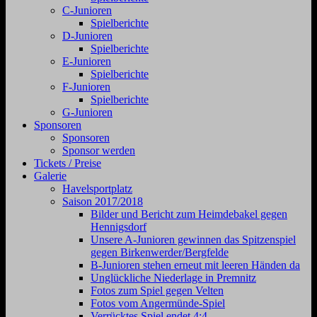
C-Junioren
Spielberichte
D-Junioren
Spielberichte
E-Junioren
Spielberichte
F-Junioren
Spielberichte
G-Junioren
Sponsoren
Sponsoren
Sponsor werden
Tickets / Preise
Galerie
Havelsportplatz
Saison 2017/2018
Bilder und Bericht zum Heimdebakel gegen
Hennigsdorf
Unsere A-Junioren gewinnen das Spitzenspiel
gegen Birkenwerder/Bergfelde
B-Junioren stehen erneut mit leeren Händen da
Unglückliche Niederlage in Premnitz
Fotos zum Spiel gegen Velten
Fotos vom Angermünde-Spiel
Verrücktes Spiel endet 4:4