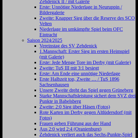
Zehdenick II / mit Galerie
Erste: Unnötige Niederlage in Neuruppin /
Bildergalerie
Zweite: Knapper Sieg über die Reserve des SCO
Velten
Niederlage im umkämpfte Spiel beim OFC
Eintracht
Saison 2024/2025
Vereinstag des SV Zehdenick
1.Mannschaft: Erster Sieg im ersten Heimspiel
(mit Galerie)
Erste: Jede Menge Tore im Derby (mit Galerie)
Zweite: TuS III mit 3:1 besiegt
Erste: Am Ende eine unnötige Niederlage
Erste Halbzeit top, Zweite … / TuS 1896
Sachsenhausen
Unsere Zweite dreht das Spiel gegen Grüneberg
Starke Mannschaftsleistung sichert dem SVZ drei
Punkte in Babelsberg
Zweite: 2:0 Sieg über Häsen (Fotos)
Rote Karten im Derby gegen Altlüdersdorf (mit
Fotos)
Frauen geben Führung aus der Hand
Aus 2:0 wird 2:4 (Oranienburg)
Zehdenick verliert auch das Sechs-Punkte-Spiel