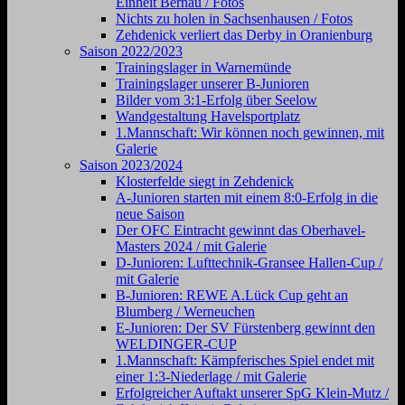
Einheit Bernau / Fotos
Nichts zu holen in Sachsenhausen / Fotos
Zehdenick verliert das Derby in Oranienburg
Saison 2022/2023
Trainingslager in Warnemünde
Trainingslager unserer B-Junioren
Bilder vom 3:1-Erfolg über Seelow
Wandgestaltung Havelsportplatz
1.Mannschaft: Wir können noch gewinnen, mit
Galerie
Saison 2023/2024
Klosterfelde siegt in Zehdenick
A-Junioren starten mit einem 8:0-Erfolg in die
neue Saison
Der OFC Eintracht gewinnt das Oberhavel-
Masters 2024 / mit Galerie
D-Junioren: Lufttechnik-Gransee Hallen-Cup /
mit Galerie
B-Junioren: REWE A.Lück Cup geht an
Blumberg / Werneuchen
E-Junioren: Der SV Fürstenberg gewinnt den
WELDINGER-CUP
1.Mannschaft: Kämpferisches Spiel endet mit
einer 1:3-Niederlage / mit Galerie
Erfolgreicher Auftakt unserer SpG Klein-Mutz /