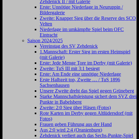
Zehdenick II / mit Galerie
Erste: Unnötige Niederlage in Neuruppin /
Bildergalerie
Zweite: Knapper Sieg über die Reserve des SCO
Velten
Niederlage im umkämpfte Spiel beim OFC
Eintracht
Saison 2024/2025
Vereinstag des SV Zehdenick
1.Mannschaft: Erster Sieg im ersten Heimspiel
(mit Galerie)
Erste: Jede Menge Tore im Derby (mit Galerie)
Zweite: TuS III mit 3:1 besiegt
Erste: Am Ende eine unnötige Niederlage
Erste Halbzeit top, Zweite … / TuS 1896
Sachsenhausen
Unsere Zweite dreht das Spiel gegen Grüneberg
Starke Mannschaftsleistung sichert dem SVZ drei
Punkte in Babelsberg
Zweite: 2:0 Sieg über Häsen (Fotos)
Rote Karten im Derby gegen Altlüdersdorf (mit
Fotos)
Frauen geben Führung aus der Hand
Aus 2:0 wird 2:4 (Oranienburg)
Zehdenick verliert auch das Sechs-Punkte-Spiel