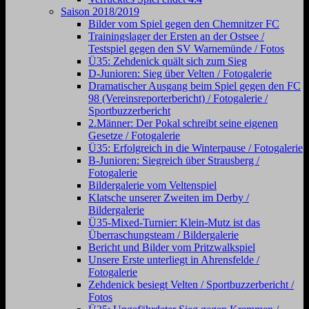
Saison 2018/2019
Bilder vom Spiel gegen den Chemnitzer FC
Trainingslager der Ersten an der Ostsee /
Testspiel gegen den SV Warnemünde / Fotos
Ü35: Zehdenick quält sich zum Sieg
D-Junioren: Sieg über Velten / Fotogalerie
Dramatischer Ausgang beim Spiel gegen den FC
98 (Vereinsreporterbericht) / Fotogalerie /
Sportbuzzerbericht
2.Männer: Der Pokal schreibt seine eigenen
Gesetze / Fotogalerie
Ü35: Erfolgreich in die Winterpause / Fotogalerie
B-Junioren: Siegreich über Strausberg /
Fotogalerie
Bildergalerie vom Veltenspiel
Klatsche unserer Zweiten im Derby /
Bildergalerie
Ü35-Mixed-Turnier: Klein-Mutz ist das
Überraschungsteam / Bildergalerie
Bericht und Bilder vom Pritzwalkspiel
Unsere Erste unterliegt in Ahrensfelde /
Fotogalerie
Zehdenick besiegt Velten / Sportbuzzerbericht /
Fotos