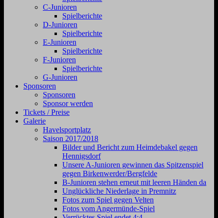
C-Junioren
Spielberichte
D-Junioren
Spielberichte
E-Junioren
Spielberichte
F-Junioren
Spielberichte
G-Junioren
Sponsoren
Sponsoren
Sponsor werden
Tickets / Preise
Galerie
Havelsportplatz
Saison 2017/2018
Bilder und Bericht zum Heimdebakel gegen
Hennigsdorf
Unsere A-Junioren gewinnen das Spitzenspiel
gegen Birkenwerder/Bergfelde
B-Junioren stehen erneut mit leeren Händen da
Unglückliche Niederlage in Premnitz
Fotos zum Spiel gegen Velten
Fotos vom Angermünde-Spiel
Verrücktes Spiel endet 4:4