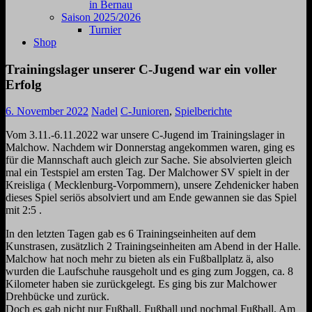
in Bernau
Saison 2025/2026
Turnier
Shop
Trainingslager unserer C-Jugend war ein voller
Erfolg
6. November 2022
Nadel
C-Junioren
,
Spielberichte
Vom 3.11.-6.11.2022 war unsere C-Jugend im Trainingslager in
Malchow. Nachdem wir Donnerstag angekommen waren, ging es
für die Mannschaft auch gleich zur Sache. Sie absolvierten gleich
mal ein Testspiel am ersten Tag. Der Malchower SV spielt in der
Kreisliga ( Mecklenburg-Vorpommern), unsere Zehdenicker haben
dieses Spiel seriös absolviert und am Ende gewannen sie das Spiel
mit 2:5 .
In den letzten Tagen gab es 6 Trainingseinheiten auf dem
Kunstrasen, zusätzlich 2 Trainingseinheiten am Abend in der Halle.
Malchow hat noch mehr zu bieten als ein Fußballplatz ä, also
wurden die Laufschuhe rausgeholt und es ging zum Joggen, ca. 8
Kilometer haben sie zurückgelegt. Es ging bis zur Malchower
Drehbücke und zurück.
Doch es gab nicht nur Fußball, Fußball und nochmal Fußball. Am