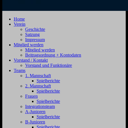
SV
Jahnstraße
Home
Zehdenick
4,
Verein
1920
16792
Geschichte
e.V.
Zehdenick
Satzung
Impressum
Mitglied werden
Mitglied werden
Beitragsordnung + Kontodaten
Vorstand / Kontakt
Vorstand und Funktionäre
Teams
1. Mannschaft
Spielberichte
2. Mannschaft
Spielberichte
Frauen
Spielberichte
Integrationsteam
A-Junioren
Spielberichte
B-Junioren
Spielberichte