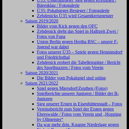
Ü35: Ungefährdeter Sieg gegen Kremmen /
Bärenklau / Fotogalerie
Ü35: Pokalsieger-Besieger / Fotogalerie
Zehdenicks Ü35 wird Gesamtkreismeister
Saison 2019/2020
Bilder vom Kick gegen den OFC
Zehdenick dreht das Spiel in Halbzeit Zwei /
Fotos von Fupa
Union Berlin gegen Hertha BSC – unsere F-
Jugend war dabei
Fotos unserer Ü35 – Spiele gegen Hennigsdorf
und Friedrichsthal
Zehdenick erobert die Tabellenspitze / Bericht
des Sportbuzzers / Fotos vom Verein
Saison 2020/2021
Die Bilder vom Pokalspiel sind online
Saison 2021/2022
Spiel gegen Miersdorf/Zeuthen (Fotos)
Spielberichte unserer Junioren / Bilder der B-
Junioren
Sieg unserer Ersten in Eisenhüttenstadt – Fotos
Vereinsbericht zum Spiel der Ersten gegen
Eberswalde / Fotos vom Verein und „Hopping
by Ollmeister“
Da war mehr drin. Knappe Niederlage gegen