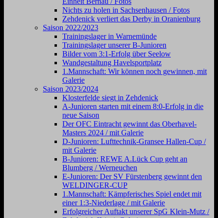
Einheit Bernau / Fotos
Nichts zu holen in Sachsenhausen / Fotos
Zehdenick verliert das Derby in Oranienburg
Saison 2022/2023
Trainingslager in Warnemünde
Trainingslager unserer B-Junioren
Bilder vom 3:1-Erfolg über Seelow
Wandgestaltung Havelsportplatz
1.Mannschaft: Wir können noch gewinnen, mit
Galerie
Saison 2023/2024
Klosterfelde siegt in Zehdenick
A-Junioren starten mit einem 8:0-Erfolg in die
neue Saison
Der OFC Eintracht gewinnt das Oberhavel-
Masters 2024 / mit Galerie
D-Junioren: Lufttechnik-Gransee Hallen-Cup /
mit Galerie
B-Junioren: REWE A.Lück Cup geht an
Blumberg / Werneuchen
E-Junioren: Der SV Fürstenberg gewinnt den
WELDINGER-CUP
1.Mannschaft: Kämpferisches Spiel endet mit
einer 1:3-Niederlage / mit Galerie
Erfolgreicher Auftakt unserer SpG Klein-Mutz /