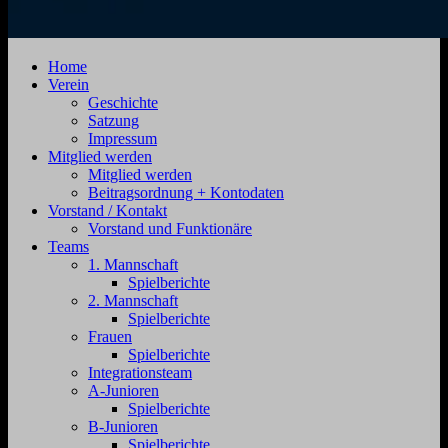
SV
Jahnstraße
Home
Zehdenick
4,
Verein
1920
16792
Geschichte
e.V.
Zehdenick
Satzung
Impressum
Mitglied werden
Mitglied werden
Beitragsordnung + Kontodaten
Vorstand / Kontakt
Vorstand und Funktionäre
Teams
1. Mannschaft
Spielberichte
2. Mannschaft
Spielberichte
Frauen
Spielberichte
Integrationsteam
A-Junioren
Spielberichte
B-Junioren
Spielberichte