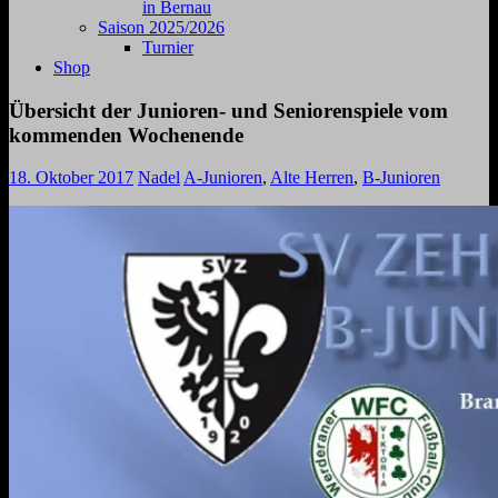
in Bernau
Saison 2025/2026
Turnier
Shop
Übersicht der Junioren- und Seniorenspiele vom
kommenden Wochenende
18. Oktober 2017
Nadel
A-Junioren
,
Alte Herren
,
B-Junioren