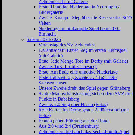
Zehdenick II / mit Galerie
Erste: Unnötige Niederlage in Neuruppin /
Bildergalerie
Zweite: Knapper Sieg über die Reserve des SCO
Velten
Niederlage im umkämpfte Spiel beim OFC
Eintracht
Saison 2024/2025
Vereinstag des SV Zehdenick
1.Mannschaft: Erster Sieg im ersten Heimspiel
(mit Galerie)
Erste: Jede Menge Tore im Derby (mit Galerie)
Zweite: TuS III mit 3:1 besiegt
Erste: Am Ende eine unnötige Niederlage
Erste Halbzeit top, Zweite … / TuS 1896
Sachsenhausen
Unsere Zweite dreht das Spiel gegen Grüneberg
Starke Mannschaftsleistung sichert dem SVZ drei
Punkte in Babelsberg
Zweite: 2:0 Sieg über Häsen (Fotos)
Rote Karten im Derby gegen Altlüdersdorf (mit
Fotos)
Frauen geben Führung aus der Hand
Aus 2:0 wird 2:4 (Oranienburg)
Zehdenick verliert auch das Sechs-Punkte-Spiel