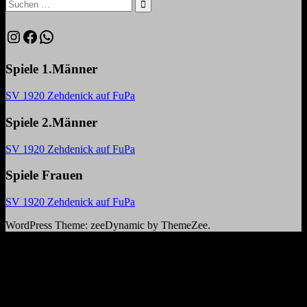
Beitrag:
Suchen
nach:
Suchen
Instagram
Facebook
WhatsApp
Spiele 1.Männer
SV 1920 Zehdenick auf FuPa
Spiele 2.Männer
SV 1920 Zehdenick auf FuPa
Spiele Frauen
SV 1920 Zehdenick auf FuPa
WordPress Theme: zeeDynamic by ThemeZee.