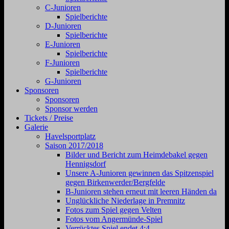
C-Junioren
Spielberichte
D-Junioren
Spielberichte
E-Junioren
Spielberichte
F-Junioren
Spielberichte
G-Junioren
Sponsoren
Sponsoren
Sponsor werden
Tickets / Preise
Galerie
Havelsportplatz
Saison 2017/2018
Bilder und Bericht zum Heimdebakel gegen
Hennigsdorf
Unsere A-Junioren gewinnen das Spitzenspiel
gegen Birkenwerder/Bergfelde
B-Junioren stehen erneut mit leeren Händen da
Unglückliche Niederlage in Premnitz
Fotos zum Spiel gegen Velten
Fotos vom Angermünde-Spiel
Verrücktes Spiel endet 4:4