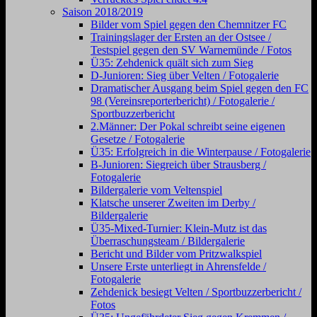
Saison 2018/2019
Bilder vom Spiel gegen den Chemnitzer FC
Trainingslager der Ersten an der Ostsee /
Testspiel gegen den SV Warnemünde / Fotos
Ü35: Zehdenick quält sich zum Sieg
D-Junioren: Sieg über Velten / Fotogalerie
Dramatischer Ausgang beim Spiel gegen den FC
98 (Vereinsreporterbericht) / Fotogalerie /
Sportbuzzerbericht
2.Männer: Der Pokal schreibt seine eigenen
Gesetze / Fotogalerie
Ü35: Erfolgreich in die Winterpause / Fotogalerie
B-Junioren: Siegreich über Strausberg /
Fotogalerie
Bildergalerie vom Veltenspiel
Klatsche unserer Zweiten im Derby /
Bildergalerie
Ü35-Mixed-Turnier: Klein-Mutz ist das
Überraschungsteam / Bildergalerie
Bericht und Bilder vom Pritzwalkspiel
Unsere Erste unterliegt in Ahrensfelde /
Fotogalerie
Zehdenick besiegt Velten / Sportbuzzerbericht /
Fotos