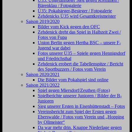
Ü35: Ungefährdeter Sieg gegen Kremmen /
Bärenklau / Fotogalerie
Ü35: Pokalsieger-Besieger / Fotogalerie
Zehdenicks Ü35 wird Gesamtkreismeister
Saison 2019/2020
Bilder vom Kick gegen den OFC
Zehdenick dreht das Spiel in Halbzeit Zwei /
Fotos von Fupa
Union Berlin gegen Hertha BSC – unsere F-
Jugend war dabei
Fotos unserer Ü35 – Spiele gegen Hennigsdorf
und Friedrichsthal
Zehdenick erobert die Tabellenspitze / Bericht
des Sportbuzzers / Fotos vom Verein
Saison 2020/2021
Die Bilder vom Pokalspiel sind online
Saison 2021/2022
Spiel gegen Miersdorf/Zeuthen (Fotos)
Spielberichte unserer Junioren / Bilder der B-
Junioren
Sieg unserer Ersten in Eisenhüttenstadt – Fotos
Vereinsbericht zum Spiel der Ersten gegen
Eberswalde / Fotos vom Verein und „Hopping
by Ollmeister“
Da war mehr drin. Knappe Niederlage gegen