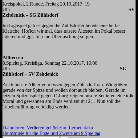
Kreispokal, 2.Runde, Freitag 20.10.2017, 19
Uhr
SV
Zehdenick – SG Zühlsdorf
Im Ligaspiel gab es gegen die Zühlsdorfer bereits eine herbe
Klatsche. Hoffen wir mal, dass unsere Ältesten im Pokal besser
agieren und ggf. für eine Überraschung sorgen.
Althe
8.Spieltag, Kreisliga, Sonntag 22.10.2017, 10:00
Uhr
SG
Zühlsdorf – SV Zehdenick
Auch unsere Altherren müssen gegen Zühlsdorf ran. Wir grüßen
gerade von der Spitze und wollen dort auch bleiben. Gerade im
letzten Spitzenspiel gegen O-burg zeigten unsere Senioren eine tolle
Moral und gewannen am Ende verdient mit 2:1. Nun soll die
Tabellenführung verteidigt werden.
Beitragsnavigation
Vorheriger
D-Junioren: Verlieren gehört zum Lernen dazu
Beitrag:
Nächster
Heimspiele für die Erste und Zweite am 9.Spieltag