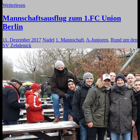
Weiterlesen
Mannschaftsausflug zum 1.FC Union
Berlin
11. Dezember 2017
Nadel
1. Mannschaft
,
A-Junioren
,
Rund um den
SV Zehdenick