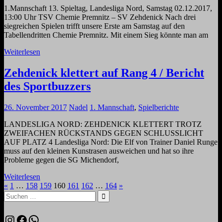
1.Mannschaft 13. Spieltag, Landesliga Nord, Samstag 02.12.2017,
13:00 Uhr TSV Chemie Premnitz – SV Zehdenick Nach drei
siegreichen Spielen trifft unsere Erste am Samstag auf den
Tabellendritten Chemie Premnitz. Mit einem Sieg könnte man am
Weiterlesen
Zehdenick klettert auf Rang 4 / Bericht
des Sportbuzzers
26. November 2017
Nadel
1. Mannschaft
,
Spielberichte
LANDESLIGA NORD: ZEHDENICK KLETTERT TROTZ
ZWEIFACHEN RÜCKSTANDS GEGEN SCHLUSSLICHT
AUF PLATZ 4 Landesliga Nord: Die Elf von Trainer Daniel Runge
muss auf den kleinen Kunstrasen ausweichen und hat so ihre
Probleme gegen die SG Michendorf,
Weiterlesen
Seitennummerierung
Vorherige
Nächste
«
1
…
158
159
160
161
162
…
164
»
Suchen
Beiträge
Beiträge
der
nach:
Suchen
Beiträge
Instagram
Facebook
WhatsApp