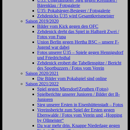
Ü35: Ungefährdeter Sieg gegen Kremmen /
Bärenklau / Fotogalerie
Ü35: Pokalsieger-Besieger / Fotogalerie
Zehdenicks Ü35 wird Gesamtkreismeister
Saison 2019/2020
Bilder vom Kick gegen den OFC
Zehdenick dreht das Spiel in Halbzeit Zwei /
Fotos von Fupa
Union Berlin gegen Hertha BSC – unsere F-
Jugend war dabei
Fotos unserer Ü35 – Spiele gegen Hennigsdorf
und Friedrichsthal
Zehdenick erobert die Tabellenspitze / Bericht
des Sportbuzzers / Fotos vom Verein
Saison 2020/2021
Die Bilder vom Pokalspiel sind online
Saison 2021/2022
Spiel gegen Miersdorf/Zeuthen (Fotos)
Spielberichte unserer Junioren / Bilder der B-
Junioren
Sieg unserer Ersten in Eisenhüttenstadt – Fotos
Vereinsbericht zum Spiel der Ersten gegen
Eberswalde / Fotos vom Verein und „Hopping
by Ollmeister“
Da war mehr drin. Knappe Niederlage gegen