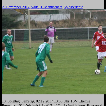
2. Dezember 2017
Nadel
1. Mannschaft
,
Spielberichte
13. Spieltag: Samstag, 02.12.2017 13:00 Uhr TSV Chemie
Premnitz – SV Zehdenick 1920 3 : 2 (1 : 1) Aufstellung: Rogowski