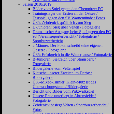
Saison 2018/2019
Bilder vom Spiel gegen den Chemnitzer FC
Trainingslager der Ersten an der Ostsee /
Testspiel gegen den SV Warnemünde / Fotos
Ü35: Zehdenick quält sich zum Sieg
D-Junioren: Sieg über Velten / Fotogalerie
Dramatischer Ausgang beim Spiel gegen den FC
98 (Vereinsreporterbericht) / Fotogalerie /
Sportbuzzerbericht
2.Männer: Der Pokal schreibt seine eigenen
Gesetze / Fotogalerie
Ü35: Erfolgreich in die Winterpause / Fotogalerie
B-Junioren: Siegreich über Strausberg /
Fotogalerie
Bildergalerie vom Veltenspiel
Klatsche unserer Zweiten im Derby /
Bildergalerie
Ü35-Mixed-Turnier: Klein-Mutz ist das
Überraschungsteam / Bildergalerie
Bericht und Bilder vom Pritzwalkspiel
Unsere Erste unterliegt in Ahrensfelde /
Fotogalerie
Zehdenick besiegt Velten / Sportbuzzerbericht /
Fotos