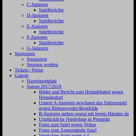
C-Junioren
Spielberichte
D-Junioren
Spielberichte
E-Junioren
Spielberichte
F-Junioren
Spielberichte
G-Junioren
Sponsoren
Sponsoren
Sponsor werden
Tickets / Preise
Galerie
Havelsportplatz
Saison 2017/2018
Bilder und Bericht zum Heimdebakel gegen
Hennigsdorf
Unsere A-Junioren gewinnen das Spitzenspiel
gegen Birkenwerder/Bergfelde
B-Junioren stehen erneut mit leeren Händen da
Unglückliche Niederlage in Premnitz
Fotos zum Spiel gegen Velten
Fotos vom Angermünde-Spiel
Verrücktes Spiel endet 4:4