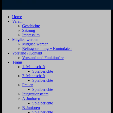
SV
Jahnstraße
Home
Zehdenick
4,
Verein
1920
16792
Geschichte
e.V.
Zehdenick
Satzung
Impressum
Mitglied werden
Mitglied werden
Beitragsordnung + Kontodaten
Vorstand / Kontakt
Vorstand und Funktionäre
Teams
1. Mannschaft
Spielberichte
2. Mannschaft
Spielberichte
Frauen
Spielberichte
Integrationsteam
A-Junioren
Spielberichte
B-Junioren
Spielberichte