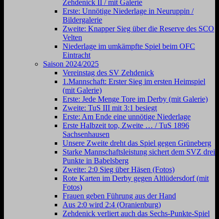
Zehdenick II / mit Galerie
Erste: Unnötige Niederlage in Neuruppin /
Bildergalerie
Zweite: Knapper Sieg über die Reserve des SCO
Velten
Niederlage im umkämpfte Spiel beim OFC
Eintracht
Saison 2024/2025
Vereinstag des SV Zehdenick
1.Mannschaft: Erster Sieg im ersten Heimspiel
(mit Galerie)
Erste: Jede Menge Tore im Derby (mit Galerie)
Zweite: TuS III mit 3:1 besiegt
Erste: Am Ende eine unnötige Niederlage
Erste Halbzeit top, Zweite … / TuS 1896
Sachsenhausen
Unsere Zweite dreht das Spiel gegen Grüneberg
Starke Mannschaftsleistung sichert dem SVZ drei
Punkte in Babelsberg
Zweite: 2:0 Sieg über Häsen (Fotos)
Rote Karten im Derby gegen Altlüdersdorf (mit
Fotos)
Frauen geben Führung aus der Hand
Aus 2:0 wird 2:4 (Oranienburg)
Zehdenick verliert auch das Sechs-Punkte-Spiel