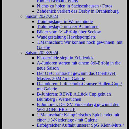
Einheit Bernau / Fotos
Nichts zu holen in Sachsenhausen / Fotos
Zehdenick verliert das Derby in Oranienburg
Saison 2022/2023
Trainingslager in Warnemünde
Trainingslager unserer B-Junioren
Bilder vom 3:1-Erfolg über Seelow
Wandgestaltung Havelsportplatz
1.Mannschaft: Wir können noch gewinnen, mit
Galerie
Saison 2023/2024
Klosterfelde siegt in Zehdenick
A-Junioren starten mit einem 8:0-Erfolg in die
neue Saison
Der OFC Eintracht gewinnt das Oberhavel-
Masters 2024 / mit Galerie
D-Junioren: Lufttechnik-Gransee Hallen-Cup /
mit Galerie
B-Junioren: REWE A.Lück Cup geht an
Blumberg / Werneuchen
E-Junioren: Der SV Fürstenberg gewinnt den
WELDINGER-CUP
1.Mannschaft: Kämpferisches Spiel endet mit
einer 1:3-Niederlage / mit Galerie
Erfolgreicher Auftakt unserer SpG Klein-Mutz /