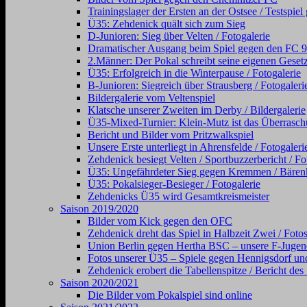
Trainingslager der Ersten an der Ostsee / Testsp
Ü35: Zehdenick quält sich zum Sieg
D-Junioren: Sieg über Velten / Fotogalerie
Dramatischer Ausgang beim Spiel gegen den FC 98 (
2.Männer: Der Pokal schreibt seine eigenen Gesetz
Ü35: Erfolgreich in die Winterpause / Fotogalerie
B-Junioren: Siegreich über Strausberg / Fotogaleri
Bildergalerie vom Veltenspiel
Klatsche unserer Zweiten im Derby / Bildergalerie
Ü35-Mixed-Turnier: Klein-Mutz ist das Überraschu
Bericht und Bilder vom Pritzwalkspiel
Unsere Erste unterliegt in Ahrensfelde / Fotogaleri
Zehdenick besiegt Velten / Sportbuzzerbericht / Fo
Ü35: Ungefährdeter Sieg gegen Kremmen / Bärenkl
Ü35: Pokalsieger-Besieger / Fotogalerie
Zehdenicks Ü35 wird Gesamtkreismeister
Saison 2019/2020
Bilder vom Kick gegen den OFC
Zehdenick dreht das Spiel in Halbzeit Zwei / Foto
Union Berlin gegen Hertha BSC – unsere F-Jugen
Fotos unserer Ü35 – Spiele gegen Hennigsdorf und
Zehdenick erobert die Tabellenspitze / Bericht de
Saison 2020/2021
Die Bilder vom Pokalspiel sind online