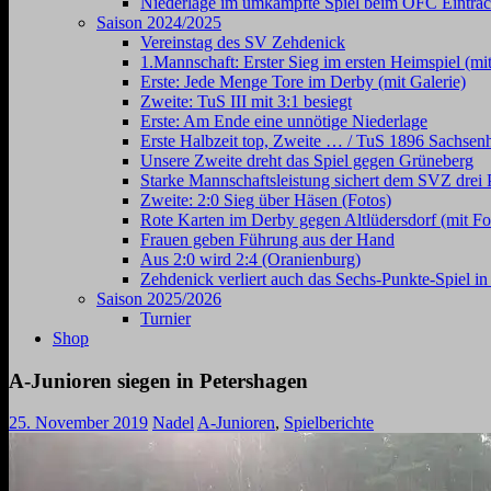
Niederlage im umkämpfte Spiel beim OFC Eintrac
Saison 2024/2025
Vereinstag des SV Zehdenick
1.Mannschaft: Erster Sieg im ersten Heimspiel (mit
Erste: Jede Menge Tore im Derby (mit Galerie)
Zweite: TuS III mit 3:1 besiegt
Erste: Am Ende eine unnötige Niederlage
Erste Halbzeit top, Zweite … / TuS 1896 Sachsen
Unsere Zweite dreht das Spiel gegen Grüneberg
Starke Mannschaftsleistung sichert dem SVZ drei 
Zweite: 2:0 Sieg über Häsen (Fotos)
Rote Karten im Derby gegen Altlüdersdorf (mit Fo
Frauen geben Führung aus der Hand
Aus 2:0 wird 2:4 (Oranienburg)
Zehdenick verliert auch das Sechs-Punkte-Spiel i
Saison 2025/2026
Turnier
Shop
A-Junioren siegen in Petershagen
25. November 2019
Nadel
A-Junioren
,
Spielberichte