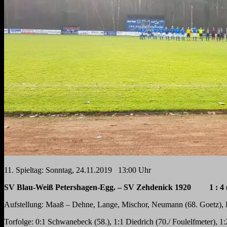
11
. Spieltag:
Sonntag, 24.11.2019 13
:00 Uhr
SV Blau-Weiß Petershagen-Egg.
– SV Zehdenick 1920
1 : 4 
Aufstellung:
Maaß – Dehne, Lange, Mischor, Neumann (68. Goetz), K
Torfolge:
0:1 Schwanebeck (58.), 1:1 Diedrich (70.
/ Foulelfmeter
), 1