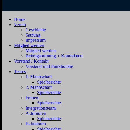
SV
Jahnstraße
Home
Zehdenick
4,
Verein
1920
16792
Geschichte
e.V.
Zehdenick
Satzung
Impressum
Mitglied werden
Mitglied werden
Beitragsordnung + Kontodaten
Vorstand / Kontakt
Vorstand und Funktionäre
Teams
1. Mannschaft
Spielberichte
2. Mannschaft
Spielberichte
Frauen
Spielberichte
Integrationsteam
A-Junioren
Spielberichte
B-Junioren
Spielberichte