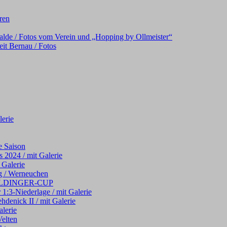
oren
alde / Fotos vom Verein und „Hopping by Ollmeister“
it Bernau / Fotos
erie
e Saison
 2024 / mit Galerie
 Galerie
g / Werneuchen
 WELDINGER-CUP
 1:3-Niederlage / mit Galerie
hdenick II / mit Galerie
alerie
elten