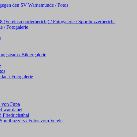
iel gegen den SV Warnemünde / Fotos
Vereinsreporterbericht) / Fotogalerie / Sportbuzzerbericht
e / Fotogalerie
e
ngsteam / Bildergalerie
e
tos
au / Fotogalerie
s von Fupa
d war dabei
 Friedrichsthal
s Sportbuzzers / Fotos vom Verein