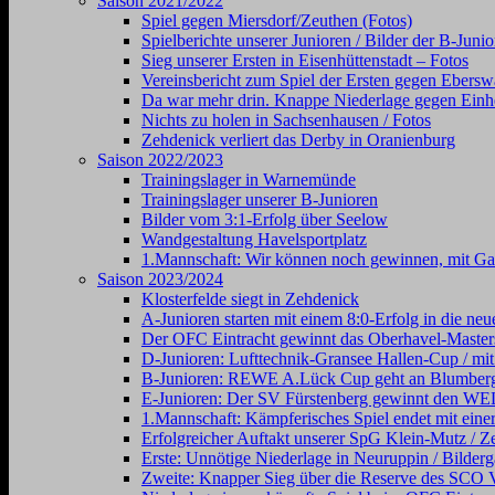
Saison 2021/2022
Spiel gegen Miersdorf/Zeuthen (Fotos)
Spielberichte unserer Junioren / Bilder der B-Juni
Sieg unserer Ersten in Eisenhüttenstadt – Fotos
Vereinsbericht zum Spiel der Ersten gegen Ebersw
Da war mehr drin. Knappe Niederlage gegen Einhe
Nichts zu holen in Sachsenhausen / Fotos
Zehdenick verliert das Derby in Oranienburg
Saison 2022/2023
Trainingslager in Warnemünde
Trainingslager unserer B-Junioren
Bilder vom 3:1-Erfolg über Seelow
Wandgestaltung Havelsportplatz
1.Mannschaft: Wir können noch gewinnen, mit Gal
Saison 2023/2024
Klosterfelde siegt in Zehdenick
A-Junioren starten mit einem 8:0-Erfolg in die neu
Der OFC Eintracht gewinnt das Oberhavel-Masters
D-Junioren: Lufttechnik-Gransee Hallen-Cup / mit
B-Junioren: REWE A.Lück Cup geht an Blumber
E-Junioren: Der SV Fürstenberg gewinnt den
1.Mannschaft: Kämpferisches Spiel endet mit einer
Erfolgreicher Auftakt unserer SpG Klein-Mutz / Ze
Erste: Unnötige Niederlage in Neuruppin / Bilderg
Zweite: Knapper Sieg über die Reserve des SCO V