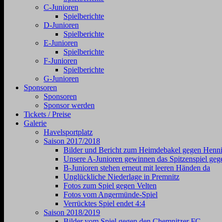
C-Junioren
Spielberichte
D-Junioren
Spielberichte
E-Junioren
Spielberichte
F-Junioren
Spielberichte
G-Junioren
Sponsoren
Sponsoren
Sponsor werden
Tickets / Preise
Galerie
Havelsportplatz
Saison 2017/2018
Bilder und Bericht zum Heimdebakel gegen Henni
Unsere A-Junioren gewinnen das Spitzenspiel geg
B-Junioren stehen erneut mit leeren Händen da
Unglückliche Niederlage in Premnitz
Fotos zum Spiel gegen Velten
Fotos vom Angermünde-Spiel
Verrücktes Spiel endet 4:4
Saison 2018/2019
Bilder vom Spiel gegen den Chemnitzer FC