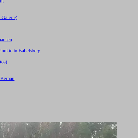
ht
 Galerie)
hausen
Punkte in Babelsberg
tos)
n Bernau