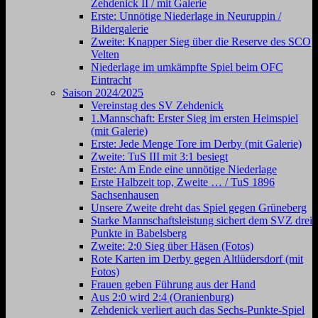
Zehdenick II / mit Galerie
Erste: Unnötige Niederlage in Neuruppin /
Bildergalerie
Zweite: Knapper Sieg über die Reserve des SCO
Velten
Niederlage im umkämpfte Spiel beim OFC
Eintracht
Saison 2024/2025
Vereinstag des SV Zehdenick
1.Mannschaft: Erster Sieg im ersten Heimspiel
(mit Galerie)
Erste: Jede Menge Tore im Derby (mit Galerie)
Zweite: TuS III mit 3:1 besiegt
Erste: Am Ende eine unnötige Niederlage
Erste Halbzeit top, Zweite … / TuS 1896
Sachsenhausen
Unsere Zweite dreht das Spiel gegen Grüneberg
Starke Mannschaftsleistung sichert dem SVZ drei
Punkte in Babelsberg
Zweite: 2:0 Sieg über Häsen (Fotos)
Rote Karten im Derby gegen Altlüdersdorf (mit
Fotos)
Frauen geben Führung aus der Hand
Aus 2:0 wird 2:4 (Oranienburg)
Zehdenick verliert auch das Sechs-Punkte-Spiel