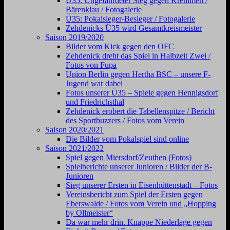
Ü35: Ungefährdeter Sieg gegen Kremmen /
Bärenklau / Fotogalerie
Ü35: Pokalsieger-Besieger / Fotogalerie
Zehdenicks Ü35 wird Gesamtkreismeister
Saison 2019/2020
Bilder vom Kick gegen den OFC
Zehdenick dreht das Spiel in Halbzeit Zwei /
Fotos von Fupa
Union Berlin gegen Hertha BSC – unsere F-
Jugend war dabei
Fotos unserer Ü35 – Spiele gegen Hennigsdorf
und Friedrichsthal
Zehdenick erobert die Tabellenspitze / Bericht
des Sportbuzzers / Fotos vom Verein
Saison 2020/2021
Die Bilder vom Pokalspiel sind online
Saison 2021/2022
Spiel gegen Miersdorf/Zeuthen (Fotos)
Spielberichte unserer Junioren / Bilder der B-
Junioren
Sieg unserer Ersten in Eisenhüttenstadt – Fotos
Vereinsbericht zum Spiel der Ersten gegen
Eberswalde / Fotos vom Verein und „Hopping
by Ollmeister“
Da war mehr drin. Knappe Niederlage gegen