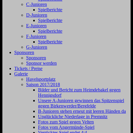
C-Junioren
Spielberichte
D-Junioren
Spielberichte
E-Junioren
Spielberichte
F-Junioren
Spielberichte
G-Junioren
Sponsoren
Sponsoren
Sponsor werden
Tickets / Preise
Galerie
Havelsportplatz
Saison 2017/2018
Bilder und Bericht zum Heimdebakel gegen
Hennigsdorf
Unsere A-Junioren gewinnen das Spitzenspiel
gegen Birkenwerder/Bergfelde
B-Junioren stehen erneut mit leeren Händen da
Unglückliche Niederlage in Premnitz
Fotos zum Spiel gegen Velten
Fotos vom Angermünde-Spiel
Verrücktes Spiel endet 4:4