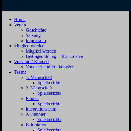
SV
Jahnstraße
Home
Zehdenick
4,
Verein
1920
16792
Geschichte
e.V.
Zehdenick
Satzung
Impressum
Mitglied werden
Mitglied werden
Beitragsordnung + Kontodaten
Vorstand / Kontakt
Vorstand und Funktionäre
Teams
1. Mannschaft
Spielberichte
2. Mannschaft
Spielberichte
Frauen
Spielberichte
Integrationsteam
A-Junioren
Spielberichte
B-Junioren
Spielberichte