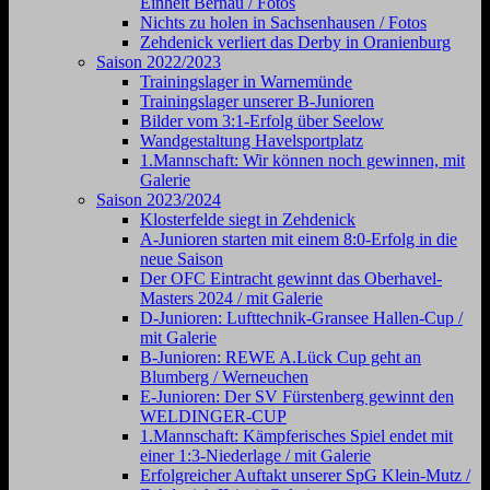
Einheit Bernau / Fotos
Nichts zu holen in Sachsenhausen / Fotos
Zehdenick verliert das Derby in Oranienburg
Saison 2022/2023
Trainingslager in Warnemünde
Trainingslager unserer B-Junioren
Bilder vom 3:1-Erfolg über Seelow
Wandgestaltung Havelsportplatz
1.Mannschaft: Wir können noch gewinnen, mit
Galerie
Saison 2023/2024
Klosterfelde siegt in Zehdenick
A-Junioren starten mit einem 8:0-Erfolg in die
neue Saison
Der OFC Eintracht gewinnt das Oberhavel-
Masters 2024 / mit Galerie
D-Junioren: Lufttechnik-Gransee Hallen-Cup /
mit Galerie
B-Junioren: REWE A.Lück Cup geht an
Blumberg / Werneuchen
E-Junioren: Der SV Fürstenberg gewinnt den
WELDINGER-CUP
1.Mannschaft: Kämpferisches Spiel endet mit
einer 1:3-Niederlage / mit Galerie
Erfolgreicher Auftakt unserer SpG Klein-Mutz /