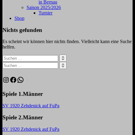
in Bernau
Saison 2025/2026
Turnier
Shop
Nichts gefunden
Es scheint wir können hier nichts finden. Vielleicht kann eine Suche
helfen.
Suchen
nach:
Suchen
Suchen
nach:
Suchen
Instagram
Facebook
WhatsApp
Spiele 1.Männer
SV 1920 Zehdenick auf FuPa
Spiele 2.Männer
SV 1920 Zehdenick auf FuPa