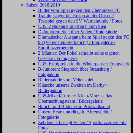
Saison 2018/2019
Bilder vom Spiel gegen den Chemnitzer FC
Trainingslager der Ersten an der Ostsee /
Testspiel gegen den SV Warnemünde / Fotos
Ü35: Zehdenick quält sich zum Sieg
D-Junioren: Sieg über Velten / Fotogalerie
Dramatischer Ausgang beim Spiel gegen den FC
98 (Vereinsreporterbericht) / Fotogalerie /
Sportbuzzerbericht
2.Männer: Der Pokal schreibt seine eigenen
Gesetze / Fotogalerie
Ü35: Erfolgreich in die Winterpause / Fotogalerie
B-Junioren: Siegreich über Strausberg /
Fotogalerie
Bildergalerie vom Veltenspiel
Klatsche unserer Zweiten im Derby /
Bildergalerie
Ü35-Mixed-Turnier: Klein-Mutz ist das
Überraschungsteam / Bildergalerie
Bericht und Bilder vom Pritzwalkspiel
Unsere Erste unterliegt in Ahrensfelde /
Fotogalerie
Zehdenick besiegt Velten / Sportbuzzerbericht /
Fotos