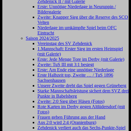
Zehdenick II / mit Galerie
Erste: Unnötige Niederlage in Neuruppin /
Bildergalerie
Zweite: Knapper Sieg über die Reserve des SCO
Velten
Niederlage im umkämpfte Spiel beim OFC
Eintracht
Saison 2024/2025
Vereinstag des SV Zehdenick
1.Mannschaft: Erster Sieg im ersten Heimspiel
(mit Galerie)
Erste: Jede Menge Tore im Derby (mit Galerie)
Zweite: TuS III mit 3:1 besiegt
Erste: Am Ende eine unnötige Niederlage
Erste Halbzeit top, Zweite … / TuS 1896
Sachsenhausen
Unsere Zweite dreht das Spiel gegen Grüneberg
Starke Mannschaftsleistung sichert dem SVZ drei
Punkte in Babelsberg
Zweite: 2:0 Sieg über Häsen (Fotos)
Rote Karten im Derby gegen Altlüdersdorf (mit
Fotos)
Frauen geben Führung aus der Hand
Aus 2:0 wird 2:4 (Oranienburg)
Zehdenick verliert auch das Sechs-Punkte-Spiel