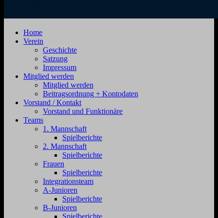
SV
Jahnstraße
Home
Zehdenick
4,
Verein
1920
16792
Geschichte
e.V.
Zehdenick
Satzung
Impressum
Mitglied werden
Mitglied werden
Beitragsordnung + Kontodaten
Vorstand / Kontakt
Vorstand und Funktionäre
Teams
1. Mannschaft
Spielberichte
2. Mannschaft
Spielberichte
Frauen
Spielberichte
Integrationsteam
A-Junioren
Spielberichte
B-Junioren
Spielberichte