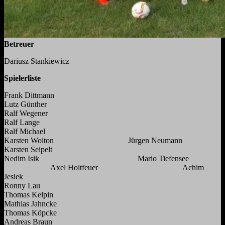
Betreuer
Dariusz Stankiewicz
Spielerliste
Frank Dittmann
Lutz Günther
Ralf Wegener
Ralf Lange
Ralf Michael
Karsten Woiton Jürgen Neumann
Karsten Seipelt
Nedim Isik Mario Tiefensee
Axel Holtfeuer Achim
Jesiek
Ronny Lau
Thomas Kelpin
Mathias Jahncke
Thomas Köpcke
Andreas Braun