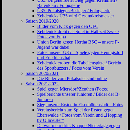
Ü35: Ungefährdeter Sieg gegen Kremmen /
Bärenklau / Fotogalerie
Ü35: Pokalsieger-Besieger / Fotogalerie
Zehdenicks Ü35 wird Gesamtkreismeister
Saison 2019/2020
Bilder vom Kick gegen den OFC
Zehdenick dreht das Spiel in Halbzeit Zwei /
Fotos von Fupa
Union Berlin gegen Hertha BSC – unsere F-
Jugend war dabei
Fotos unserer Ü35 – Spiele gegen Hennigsdorf
und Friedrichsthal
Zehdenick erobert die Tabellenspitze / Bericht
des Sportbuzzers / Fotos vom Verein
Saison 2020/2021
Die Bilder vom Pokalspiel sind online
Saison 2021/2022
Spiel gegen Miersdorf/Zeuthen (Fotos)
Spielberichte unserer Junioren / Bilder der B-
Junioren
Sieg unserer Ersten in Eisenhüttenstadt – Fotos
Vereinsbericht zum Spiel der Ersten gegen
Eberswalde / Fotos vom Verein und „Hopping
by Ollmeister“
Da war mehr drin. Knappe Niederlage gegen