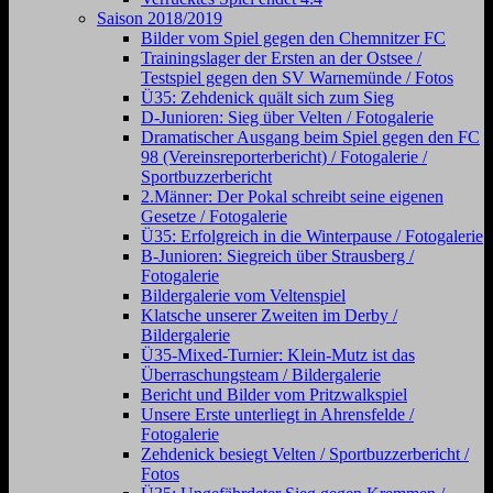
Saison 2018/2019
Bilder vom Spiel gegen den Chemnitzer FC
Trainingslager der Ersten an der Ostsee /
Testspiel gegen den SV Warnemünde / Fotos
Ü35: Zehdenick quält sich zum Sieg
D-Junioren: Sieg über Velten / Fotogalerie
Dramatischer Ausgang beim Spiel gegen den FC
98 (Vereinsreporterbericht) / Fotogalerie /
Sportbuzzerbericht
2.Männer: Der Pokal schreibt seine eigenen
Gesetze / Fotogalerie
Ü35: Erfolgreich in die Winterpause / Fotogalerie
B-Junioren: Siegreich über Strausberg /
Fotogalerie
Bildergalerie vom Veltenspiel
Klatsche unserer Zweiten im Derby /
Bildergalerie
Ü35-Mixed-Turnier: Klein-Mutz ist das
Überraschungsteam / Bildergalerie
Bericht und Bilder vom Pritzwalkspiel
Unsere Erste unterliegt in Ahrensfelde /
Fotogalerie
Zehdenick besiegt Velten / Sportbuzzerbericht /
Fotos