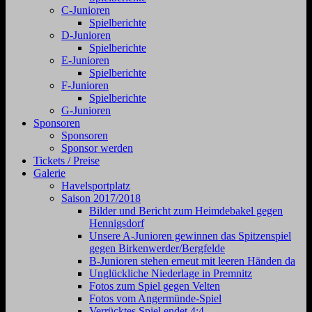
C-Junioren
Spielberichte
D-Junioren
Spielberichte
E-Junioren
Spielberichte
F-Junioren
Spielberichte
G-Junioren
Sponsoren
Sponsoren
Sponsor werden
Tickets / Preise
Galerie
Havelsportplatz
Saison 2017/2018
Bilder und Bericht zum Heimdebakel gegen
Hennigsdorf
Unsere A-Junioren gewinnen das Spitzenspiel
gegen Birkenwerder/Bergfelde
B-Junioren stehen erneut mit leeren Händen da
Unglückliche Niederlage in Premnitz
Fotos zum Spiel gegen Velten
Fotos vom Angermünde-Spiel
Verrücktes Spiel endet 4:4