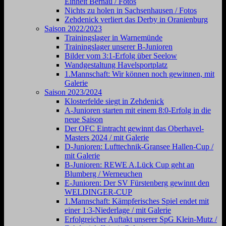
Einheit Bernau / Fotos
Nichts zu holen in Sachsenhausen / Fotos
Zehdenick verliert das Derby in Oranienburg
Saison 2022/2023
Trainingslager in Warnemünde
Trainingslager unserer B-Junioren
Bilder vom 3:1-Erfolg über Seelow
Wandgestaltung Havelsportplatz
1.Mannschaft: Wir können noch gewinnen, mit
Galerie
Saison 2023/2024
Klosterfelde siegt in Zehdenick
A-Junioren starten mit einem 8:0-Erfolg in die
neue Saison
Der OFC Eintracht gewinnt das Oberhavel-
Masters 2024 / mit Galerie
D-Junioren: Lufttechnik-Gransee Hallen-Cup /
mit Galerie
B-Junioren: REWE A.Lück Cup geht an
Blumberg / Werneuchen
E-Junioren: Der SV Fürstenberg gewinnt den
WELDINGER-CUP
1.Mannschaft: Kämpferisches Spiel endet mit
einer 1:3-Niederlage / mit Galerie
Erfolgreicher Auftakt unserer SpG Klein-Mutz /