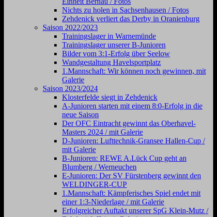
Einheit Bernau / Fotos
Nichts zu holen in Sachsenhausen / Fotos
Zehdenick verliert das Derby in Oranienburg
Saison 2022/2023
Trainingslager in Warnemünde
Trainingslager unserer B-Junioren
Bilder vom 3:1-Erfolg über Seelow
Wandgestaltung Havelsportplatz
1.Mannschaft: Wir können noch gewinnen, mit
Galerie
Saison 2023/2024
Klosterfelde siegt in Zehdenick
A-Junioren starten mit einem 8:0-Erfolg in die
neue Saison
Der OFC Eintracht gewinnt das Oberhavel-
Masters 2024 / mit Galerie
D-Junioren: Lufttechnik-Gransee Hallen-Cup /
mit Galerie
B-Junioren: REWE A.Lück Cup geht an
Blumberg / Werneuchen
E-Junioren: Der SV Fürstenberg gewinnt den
WELDINGER-CUP
1.Mannschaft: Kämpferisches Spiel endet mit
einer 1:3-Niederlage / mit Galerie
Erfolgreicher Auftakt unserer SpG Klein-Mutz /