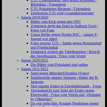
Ü35: Ungefährdeter Sieg gegen Kremmen /
Bärenklau / Fotogalerie
Ü35: Pokalsieger-Besieger / Fotogalerie
Zehdenicks Ü35 wird Gesamtkreismeister
Saison 2019/2020
Bilder vom Kick gegen den OFC
Zehdenick dreht das Spiel in Halbzeit Zwei /
Fotos von Fupa
Union Berlin gegen Hertha BSC – unsere F-
Jugend war dabei
Fotos unserer Ü35 – Spiele gegen Hennigsdorf
und Friedrichsthal
Zehdenick erobert die Tabellenspitze / Bericht
des Sportbuzzers / Fotos vom Verein
Saison 2020/2021
Die Bilder vom Pokalspiel sind online
Saison 2021/2022
Spiel gegen Miersdorf/Zeuthen (Fotos)
Spielberichte unserer Junioren / Bilder der B-
Junioren
Sieg unserer Ersten in Eisenhüttenstadt – Fotos
Vereinsbericht zum Spiel der Ersten gegen
Eberswalde / Fotos vom Verein und „Hopping
by Ollmeister“
Da war mehr drin. Knappe Niederlage gegen