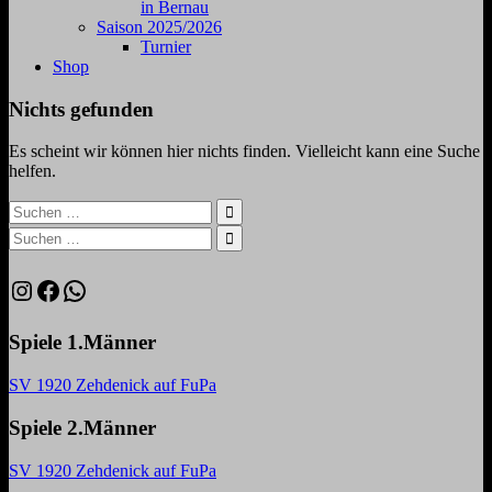
in Bernau
Saison 2025/2026
Turnier
Shop
Nichts gefunden
Es scheint wir können hier nichts finden. Vielleicht kann eine Suche
helfen.
Suchen
nach:
Suchen
Suchen
nach:
Suchen
Instagram
Facebook
WhatsApp
Spiele 1.Männer
SV 1920 Zehdenick auf FuPa
Spiele 2.Männer
SV 1920 Zehdenick auf FuPa