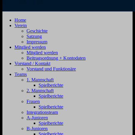
SV
Jahnstraße
Home
Zehdenick
4,
Verein
1920
16792
Geschichte
e.V.
Zehdenick
Satzung
Impressum
Mitglied werden
Mitglied werden
Beitragsordnung + Kontodaten
Vorstand / Kontakt
Vorstand und Funktionäre
Teams
1. Mannschaft
Spielberichte
2. Mannschaft
Spielberichte
Frauen
Spielberichte
Integrationsteam
A-Junioren
Spielberichte
B-Junioren
Spielberichte