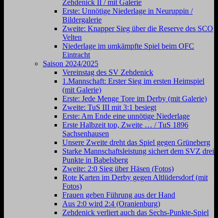
Zehdenick II / mit Galerie
Erste: Unnötige Niederlage in Neuruppin /
Bildergalerie
Zweite: Knapper Sieg über die Reserve des SCO
Velten
Niederlage im umkämpfte Spiel beim OFC
Eintracht
Saison 2024/2025
Vereinstag des SV Zehdenick
1.Mannschaft: Erster Sieg im ersten Heimspiel
(mit Galerie)
Erste: Jede Menge Tore im Derby (mit Galerie)
Zweite: TuS III mit 3:1 besiegt
Erste: Am Ende eine unnötige Niederlage
Erste Halbzeit top, Zweite … / TuS 1896
Sachsenhausen
Unsere Zweite dreht das Spiel gegen Grüneberg
Starke Mannschaftsleistung sichert dem SVZ drei
Punkte in Babelsberg
Zweite: 2:0 Sieg über Häsen (Fotos)
Rote Karten im Derby gegen Altlüdersdorf (mit
Fotos)
Frauen geben Führung aus der Hand
Aus 2:0 wird 2:4 (Oranienburg)
Zehdenick verliert auch das Sechs-Punkte-Spiel