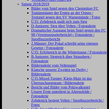
Saison 2018/2019
Bilder vom Spiel gegen den Chemnitzer FC
Trainingslager der Ersten an der Ostsee /
Testspiel gegen den SV Warnemünde / Fotos
Ü35: Zehdenick quält sich zum Sieg
D-Junioren: Sieg über Velten / Fotogalerie
Dramatischer Ausgang beim Spiel gegen den FC
98 (Vereinsreporterbericht) / Fotogalerie /
Sportbuzzerbericht
2.Männer: Der Pokal schreibt seine eigenen
Gesetze / Fotogalerie
Ü35: Erfolgreich in die Winterpause / Fotogalerie
B-Junioren: Siegreich über Strausberg /
Fotogalerie
Bildergalerie vom Veltenspiel
Klatsche unserer Zweiten im Derby /
Bildergalerie
Ü35-Mixed-Turnier: Klein-Mutz ist das
Überraschungsteam / Bildergalerie
Bericht und Bilder vom Pritzwalkspiel
Unsere Erste unterliegt in Ahrensfelde /
Fotogalerie
Zehdenick besiegt Velten / Sportbuzzerbericht /
Fotos