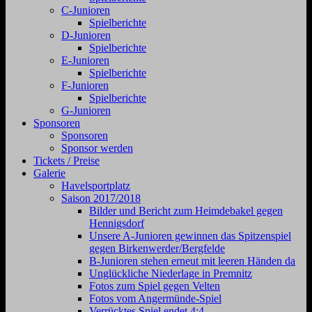
C-Junioren
Spielberichte
D-Junioren
Spielberichte
E-Junioren
Spielberichte
F-Junioren
Spielberichte
G-Junioren
Sponsoren
Sponsoren
Sponsor werden
Tickets / Preise
Galerie
Havelsportplatz
Saison 2017/2018
Bilder und Bericht zum Heimdebakel gegen
Hennigsdorf
Unsere A-Junioren gewinnen das Spitzenspiel
gegen Birkenwerder/Bergfelde
B-Junioren stehen erneut mit leeren Händen da
Unglückliche Niederlage in Premnitz
Fotos zum Spiel gegen Velten
Fotos vom Angermünde-Spiel
Verrücktes Spiel endet 4:4