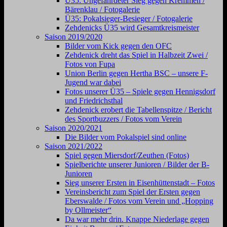
Ü35: Ungefährdeter Sieg gegen Kremmen /
Bärenklau / Fotogalerie
Ü35: Pokalsieger-Besieger / Fotogalerie
Zehdenicks Ü35 wird Gesamtkreismeister
Saison 2019/2020
Bilder vom Kick gegen den OFC
Zehdenick dreht das Spiel in Halbzeit Zwei /
Fotos von Fupa
Union Berlin gegen Hertha BSC – unsere F-
Jugend war dabei
Fotos unserer Ü35 – Spiele gegen Hennigsdorf
und Friedrichsthal
Zehdenick erobert die Tabellenspitze / Bericht
des Sportbuzzers / Fotos vom Verein
Saison 2020/2021
Die Bilder vom Pokalspiel sind online
Saison 2021/2022
Spiel gegen Miersdorf/Zeuthen (Fotos)
Spielberichte unserer Junioren / Bilder der B-
Junioren
Sieg unserer Ersten in Eisenhüttenstadt – Fotos
Vereinsbericht zum Spiel der Ersten gegen
Eberswalde / Fotos vom Verein und „Hopping
by Ollmeister“
Da war mehr drin. Knappe Niederlage gegen