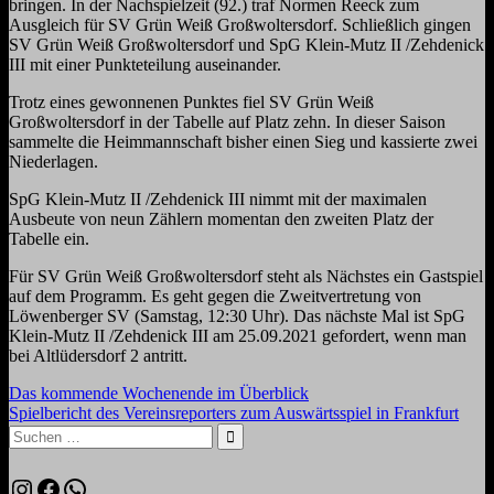
bringen. In der Nachspielzeit (92.) traf Normen Reeck zum
Ausgleich für SV Grün Weiß Großwoltersdorf. Schließlich gingen
SV Grün Weiß Großwoltersdorf und SpG Klein-Mutz II /Zehdenick
III mit einer Punkteteilung auseinander.
Trotz eines gewonnenen Punktes fiel SV Grün Weiß
Großwoltersdorf in der Tabelle auf Platz zehn. In dieser Saison
sammelte die Heimmannschaft bisher einen Sieg und kassierte zwei
Niederlagen.
SpG Klein-Mutz II /Zehdenick III nimmt mit der maximalen
Ausbeute von neun Zählern momentan den zweiten Platz der
Tabelle ein.
Für SV Grün Weiß Großwoltersdorf steht als Nächstes ein Gastspiel
auf dem Programm. Es geht gegen die Zweitvertretung von
Löwenberger SV (Samstag, 12:30 Uhr). Das nächste Mal ist SpG
Klein-Mutz II /Zehdenick III am 25.09.2021 gefordert, wenn man
bei Altlüdersdorf 2 antritt.
Beitragsnavigation
Vorheriger
Das kommende Wochenende im Überblick
Beitrag:
Nächster
Spielbericht des Vereinsreporters zum Auswärtsspiel in Frankfurt
Beitrag:
Suchen
nach:
Suchen
Instagram
Facebook
WhatsApp