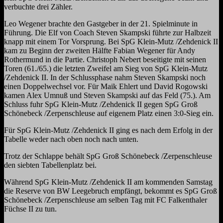
verbuchte drei Zähler.
Leo Wegener brachte den Gastgeber in der 21. Spielminute in
Führung. Die Elf von Coach Steven Skampski führte zur Halbzeit
knapp mit einem Tor Vorsprung. Bei SpG Klein-Mutz /Zehdenick II
kam zu Beginn der zweiten Hälfte Fabian Wegener für Andy
Rothermund in die Partie. Christoph Nebert beseitigte mit seinen
Toren (61./65.) die letzten Zweifel am Sieg von SpG Klein-Mutz
/Zehdenick II. In der Schlussphase nahm Steven Skampski noch
einen Doppelwechsel vor. Für Maik Ehlert und David Rogowski
kamen Alex Umnuß und Steven Skampski auf das Feld (75.). Am
Schluss fuhr SpG Klein-Mutz /Zehdenick II gegen SpG Groß
Schönebeck /Zerpenschleuse auf eigenem Platz einen 3:0-Sieg ein.
Für SpG Klein-Mutz /Zehdenick II ging es nach dem Erfolg in der
Tabelle weder nach oben noch nach unten.
Trotz der Schlappe behält SpG Groß Schönebeck /Zerpenschleuse
den siebten Tabellenplatz bei.
Während SpG Klein-Mutz /Zehdenick II am kommenden Samstag
die Reserve von BW Leegebruch empfängt, bekommt es SpG Groß
Schönebeck /Zerpenschleuse am selben Tag mit FC Falkenthaler
Füchse II zu tun.