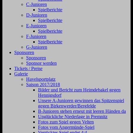
C-Junioren
Spielberichte
D-Junioren
Spielberichte
E-Junioren
Spielberichte
F-Junioren
Spielberichte
G-Junioren
Sponsoren
Sponsoren
Sponsor werden
Tickets / Preise
Galerie
Havelsportplatz
Saison 2017/2018
Bilder und Bericht zum Heimdebakel gegen
Hennigsdorf
Unsere A-Junioren gewinnen das Spitzenspiel
gegen Birkenwerder/Bergfelde
B-Junioren stehen erneut mit leeren Händen da
Unglückliche Niederlage in Premnitz
Fotos zum Spiel gegen Velten
Fotos vom Angermünde-Spiel
Verrücktes Spiel endet 4:4