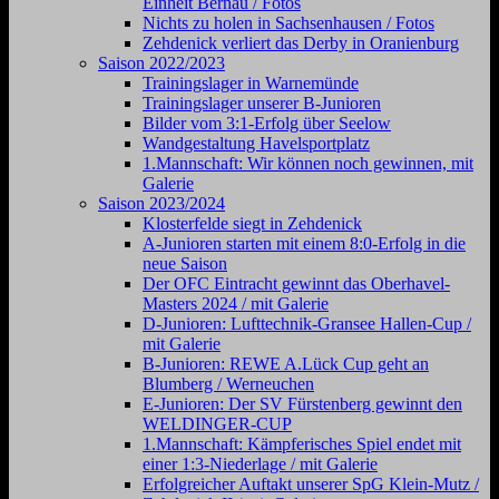
Einheit Bernau / Fotos
Nichts zu holen in Sachsenhausen / Fotos
Zehdenick verliert das Derby in Oranienburg
Saison 2022/2023
Trainingslager in Warnemünde
Trainingslager unserer B-Junioren
Bilder vom 3:1-Erfolg über Seelow
Wandgestaltung Havelsportplatz
1.Mannschaft: Wir können noch gewinnen, mit
Galerie
Saison 2023/2024
Klosterfelde siegt in Zehdenick
A-Junioren starten mit einem 8:0-Erfolg in die
neue Saison
Der OFC Eintracht gewinnt das Oberhavel-
Masters 2024 / mit Galerie
D-Junioren: Lufttechnik-Gransee Hallen-Cup /
mit Galerie
B-Junioren: REWE A.Lück Cup geht an
Blumberg / Werneuchen
E-Junioren: Der SV Fürstenberg gewinnt den
WELDINGER-CUP
1.Mannschaft: Kämpferisches Spiel endet mit
einer 1:3-Niederlage / mit Galerie
Erfolgreicher Auftakt unserer SpG Klein-Mutz /