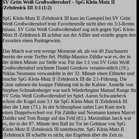
SV Grün Weiß Großwoltersdorf – SpG Klein-Mutz II
/Zehdenick III 3:3 (1:2)
SpG Klein-Mutz II /Zehdenick III kam im Gastspiel bei SV Grün
Weiß Großwoltersdorf trotz Favoritenrolle nicht über ein 3:3-Remis
hinaus. SV Grün Weiß Großwoltersdorf zog sich gegen SpG Klein-
Mutz II /Zehdenick III achtbar aus der Affäre und erzielte gegen den
Favoriten einen Punktgewinn.
Das Match war erst wenige Momente alt, als vor 49 Zuschauern
bereits der erste Treffer fiel. Phillip-Maurice Zühlke war es, der in
der dritten Minute zur Stelle war. Für das 1:1 von SV Grün Weiß
Großwoltersdorf zeichnete Daniel Gemkow verantwortlich (19.).
Niklas Neumann verwandelte in der 32. Minute einen Elfmeter und
brachte SpG Klein-Mutz II /Zehdenick III die 2:1-Führung. Die
Gäste nahmen die knappe Führung mit in die Kabine. Anstelle von
Stephan Schmalenberger war nach Wiederbeginn Manuel Runge für
SV Grün Weiß Großwoltersdorf im Spiel. Aaron Schwanebeck
schoss die Kugel zum 3:1 für SpG Klein-Mutz II /Zehdenick III
über die Linie (73.). In der Schlussphase nahm Lars Kant noch
einen Doppelwechsel vor. Für Zühlke und Neumann kamen Marcel
Dahlke und Tom Runge auf das Feld (83.). Maximilian Jaeck war
es, der in der 87. Minute den Ball im Tor im Gehäuse von SpG
Klein-Mutz II /Zehdenick III unterbrachte. SpG Klein-Mutz II
/Zehdenick III schaffte es nicht, das Ergebnis über die Zeit zu