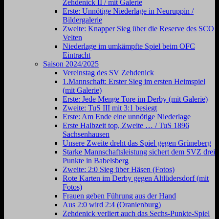
Zehdenick II / mit Galerie
Erste: Unnötige Niederlage in Neuruppin /
Bildergalerie
Zweite: Knapper Sieg über die Reserve des SCO
Velten
Niederlage im umkämpfte Spiel beim OFC
Eintracht
Saison 2024/2025
Vereinstag des SV Zehdenick
1.Mannschaft: Erster Sieg im ersten Heimspiel
(mit Galerie)
Erste: Jede Menge Tore im Derby (mit Galerie)
Zweite: TuS III mit 3:1 besiegt
Erste: Am Ende eine unnötige Niederlage
Erste Halbzeit top, Zweite … / TuS 1896
Sachsenhausen
Unsere Zweite dreht das Spiel gegen Grüneberg
Starke Mannschaftsleistung sichert dem SVZ drei
Punkte in Babelsberg
Zweite: 2:0 Sieg über Häsen (Fotos)
Rote Karten im Derby gegen Altlüdersdorf (mit
Fotos)
Frauen geben Führung aus der Hand
Aus 2:0 wird 2:4 (Oranienburg)
Zehdenick verliert auch das Sechs-Punkte-Spiel