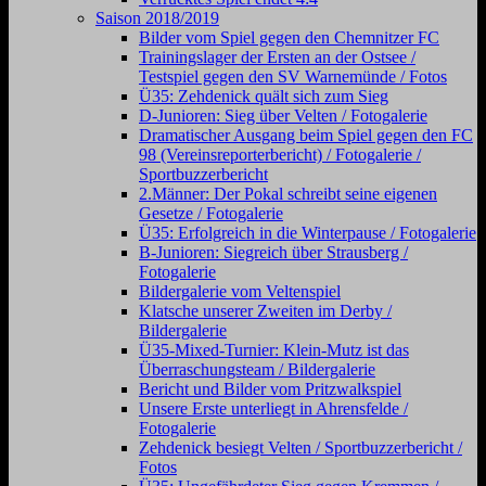
Saison 2018/2019
Bilder vom Spiel gegen den Chemnitzer FC
Trainingslager der Ersten an der Ostsee /
Testspiel gegen den SV Warnemünde / Fotos
Ü35: Zehdenick quält sich zum Sieg
D-Junioren: Sieg über Velten / Fotogalerie
Dramatischer Ausgang beim Spiel gegen den FC
98 (Vereinsreporterbericht) / Fotogalerie /
Sportbuzzerbericht
2.Männer: Der Pokal schreibt seine eigenen
Gesetze / Fotogalerie
Ü35: Erfolgreich in die Winterpause / Fotogalerie
B-Junioren: Siegreich über Strausberg /
Fotogalerie
Bildergalerie vom Veltenspiel
Klatsche unserer Zweiten im Derby /
Bildergalerie
Ü35-Mixed-Turnier: Klein-Mutz ist das
Überraschungsteam / Bildergalerie
Bericht und Bilder vom Pritzwalkspiel
Unsere Erste unterliegt in Ahrensfelde /
Fotogalerie
Zehdenick besiegt Velten / Sportbuzzerbericht /
Fotos