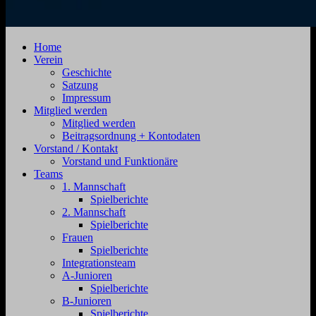
SV
Jahnstraße
Home
Zehdenick
4,
Verein
1920
16792
Geschichte
e.V.
Zehdenick
Satzung
Impressum
Mitglied werden
Mitglied werden
Beitragsordnung + Kontodaten
Vorstand / Kontakt
Vorstand und Funktionäre
Teams
1. Mannschaft
Spielberichte
2. Mannschaft
Spielberichte
Frauen
Spielberichte
Integrationsteam
A-Junioren
Spielberichte
B-Junioren
Spielberichte